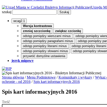
Biuletyn Informacji Publicznej
Urzędu Mi
szukaj
wcag2.1
Wersja kontrastowa
zmniej szczcionkę
zwiększ czcionkę
odstęp pomiędzy wierszami minus
odstęp pomiędzy wier
odstęp pomiędzy paragrafami minus
odstęp pomiędzy par
odstęp pomiędzy literami minus
odstęp pomiędzy literami
odstęp pomiędzy słowami minus
odstęp pomiędzy słowam
przywróć domyślne ustawienia
język migowy
Strona główna
/
Menu Podmiotowe
/
Komunikaty i wykazy
/
Wykaz d
ochronie - od 2016
/
Spis kart informacyjnych 2016
Spis kart informacyjnych 2016
Treść