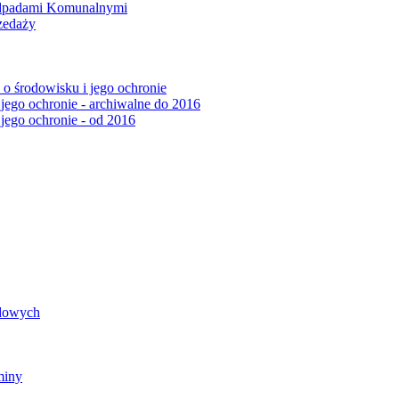
Odpadami Komunalnymi
zedaży
o środowisku i jego ochronie
 jego ochronie - archiwalne do 2016
 jego ochronie - od 2016
ądowych
miny