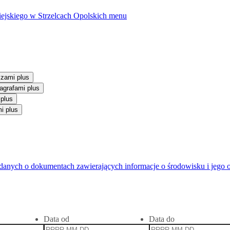
ejskiego w Strzelcach Opolskich
menu
szami plus
agrafami plus
 plus
i plus
anych o dokumentach zawierających informacje o środowisku i jego 
Data od
Data do