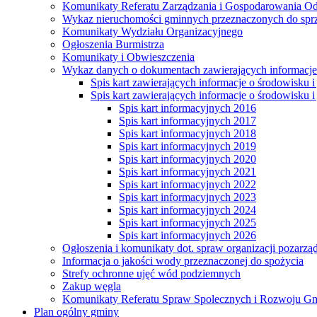
Komunikaty Referatu Zarządzania i Gospodarowania 
Wykaz nieruchomości gminnych przeznaczonych do spr
Komunikaty Wydziału Organizacyjnego
Ogłoszenia Burmistrza
Komunikaty i Obwieszczenia
Wykaz danych o dokumentach zawierających informacje 
Spis kart zawierających informacje o środowisku i
Spis kart zawierających informacje o środowisku i
Spis kart informacyjnych 2016
Spis kart informacyjnych 2017
Spis kart informacyjnych 2018
Spis kart informacyjnych 2019
Spis kart informacyjnych 2020
Spis kart informacyjnych 2021
Spis kart informacyjnych 2022
Spis kart informacyjnych 2023
Spis kart informacyjnych 2024
Spis kart informacyjnych 2025
Spis kart informacyjnych 2026
Ogłoszenia i komunikaty dot. spraw organizacji pozarz
Informacja o jakości wody przeznaczonej do spożycia
Strefy ochronne ujęć wód podziemnych
Zakup węgla
Komunikaty Referatu Spraw Spolecznych i Rozwoju G
Plan ogólny gminy