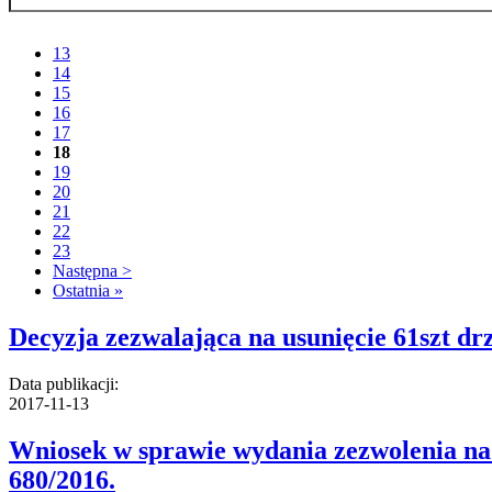
13
14
15
16
17
18
19
20
21
22
23
Następna >
Ostatnia »
Decyzja zezwalająca na usunięcie 61szt dr
Data publikacji:
2017-11-13
Wniosek w sprawie wydania zezwolenia na 
680/2016.