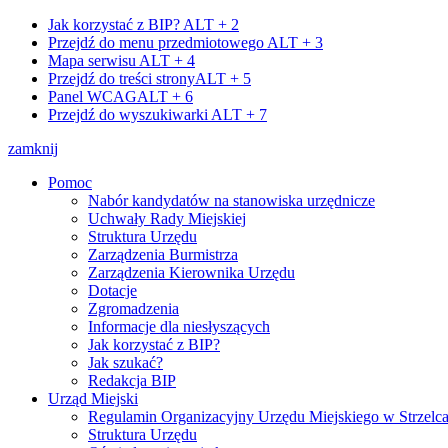
Jak korzystać z BIP?
ALT + 2
Przejdź do menu przedmiotowego
ALT + 3
Mapa serwisu
ALT + 4
Przejdź do treści strony
ALT + 5
Panel WCAG
ALT + 6
Przejdź do wyszukiwarki
ALT + 7
zamknij
Pomoc
Nabór kandydatów na stanowiska urzędnicze
Uchwały Rady Miejskiej
Struktura Urzędu
Zarządzenia Burmistrza
Zarządzenia Kierownika Urzędu
Dotacje
Zgromadzenia
Informacje dla niesłyszących
Jak korzystać z BIP?
Jak szukać?
Redakcja BIP
Urząd Miejski
Regulamin Organizacyjny Urzędu Miejskiego w Strzelc
Struktura Urzędu