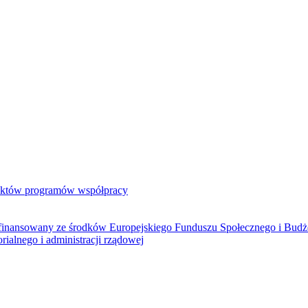
jektów programów współpracy
ółfinansowany ze środków Europejskiego Funduszu Społecznego i Bud
rialnego i administracji rządowej