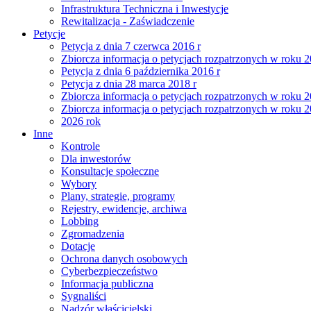
Infrastruktura Techniczna i Inwestycje
Rewitalizacja - Zaświadczenie
Petycje
Petycja z dnia 7 czerwca 2016 r
Zbiorcza informacja o petycjach rozpatrzonych w roku 
Petycja z dnia 6 października 2016 r
Petycja z dnia 28 marca 2018 r
Zbiorcza informacja o petycjach rozpatrzonych w roku 
Zbiorcza informacja o petycjach rozpatrzonych w roku 
2026 rok
Inne
Kontrole
Dla inwestorów
Konsultacje społeczne
Wybory
Plany, strategie, programy
Rejestry, ewidencje, archiwa
Lobbing
Zgromadzenia
Dotacje
Ochrona danych osobowych
Cyberbezpieczeństwo
Informacja publiczna
Sygnaliści
Nadzór właścicielski