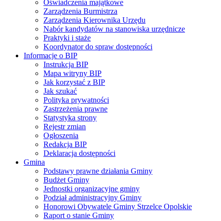
Oświadczenia majątkowe
Zarządzenia Burmistrza
Zarządzenia Kierownika Urzędu
Nabór kandydatów na stanowiska urzędnicze
Praktyki i staże
Koordynator do spraw dostępności
Informacje o BIP
Instrukcja BIP
Mapa witryny BIP
Jak korzystać z BIP
Jak szukać
Polityka prywatności
Zastrzeżenia prawne
Statystyka strony
Rejestr zmian
Ogłoszenia
Redakcja BIP
Deklaracja dostępności
Gmina
Podstawy prawne działania Gminy
Budżet Gminy
Jednostki organizacyjne gminy
Podział administracyjny Gminy
Honorowi Obywatele Gminy Strzelce Opolskie
Raport o stanie Gminy