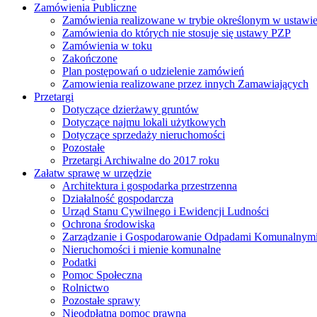
Zamówienia Publiczne
Zamówienia realizowane w trybie określonym w ustawi
Zamówienia do których nie stosuje się ustawy PZP
Zamówienia w toku
Zakończone
Plan postępowań o udzielenie zamówień
Zamowienia realizowane przez innych Zamawiających
Przetargi
Dotyczące dzierżawy gruntów
Dotyczące najmu lokali użytkowych
Dotyczące sprzedaży nieruchomości
Pozostałe
Przetargi Archiwalne do 2017 roku
Załatw sprawę w urzędzie
Architektura i gospodarka przestrzenna
Działalność gospodarcza
Urząd Stanu Cywilnego i Ewidencji Ludności
Ochrona środowiska
Zarządzanie i Gospodarowanie Odpadami Komunalnym
Nieruchomości i mienie komunalne
Podatki
Pomoc Społeczna
Rolnictwo
Pozostałe sprawy
Nieodpłatna pomoc prawna