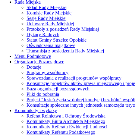
Rada Miejska
Skład Rady Miejskiej
Komisje Rady Miejskiej
Sesje Rady Miejskiej
Uchwały Rady Miejskiej
Protokoły z posiedzeń Rady Miejskiej
Dyżury Radnych
Statut Gminy Strzelce Opolskie
Oświadczenia majątkowe
Transmisja z posiedzenia Rady Miejskiej
Menu Podmiotowe
Organizacje Pozarządowe
Dotacje
Programy współpracy
Sprawozdania z realizacji programów współpracy
Konsultacje projektów aktów prawa miejscowego i pro
Baza organizacji pozarządowych
Pliki do pobrania
Projekt "Jesień życia w dobrej kondycji bez bólu" wsp
Konsultacje społeczne innych jednostek samorządu teryto
Komunikaty i wykazy
Referat Rolnictwa i Ochrony Środowiska
Komunikaty Biura Architekta Miejskiego
Komunikaty Referatu Ewidencji Ludności
Komunikaty Referatu Podatkowego