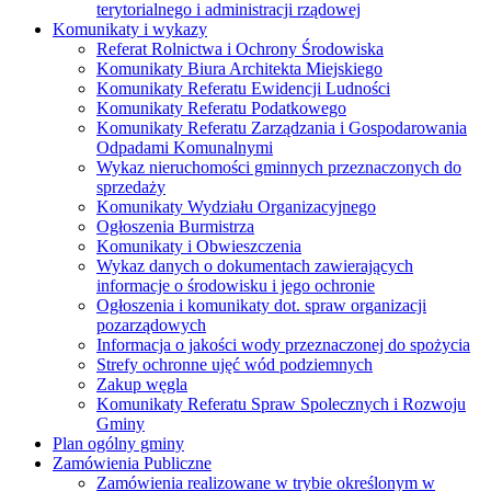
terytorialnego i administracji rządowej
Komunikaty i wykazy
Referat Rolnictwa i Ochrony Środowiska
Komunikaty Biura Architekta Miejskiego
Komunikaty Referatu Ewidencji Ludności
Komunikaty Referatu Podatkowego
Komunikaty Referatu Zarządzania i Gospodarowania
Odpadami Komunalnymi
Wykaz nieruchomości gminnych przeznaczonych do
sprzedaży
Komunikaty Wydziału Organizacyjnego
Ogłoszenia Burmistrza
Komunikaty i Obwieszczenia
Wykaz danych o dokumentach zawierających
informacje o środowisku i jego ochronie
Ogłoszenia i komunikaty dot. spraw organizacji
pozarządowych
Informacja o jakości wody przeznaczonej do spożycia
Strefy ochronne ujęć wód podziemnych
Zakup węgla
Komunikaty Referatu Spraw Spolecznych i Rozwoju
Gminy
Plan ogólny gminy
Zamówienia Publiczne
Zamówienia realizowane w trybie określonym w