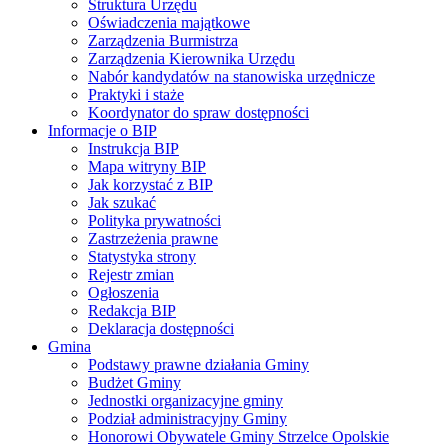
Struktura Urzędu
Oświadczenia majątkowe
Zarządzenia Burmistrza
Zarządzenia Kierownika Urzędu
Nabór kandydatów na stanowiska urzędnicze
Praktyki i staże
Koordynator do spraw dostępności
Informacje o BIP
Instrukcja BIP
Mapa witryny BIP
Jak korzystać z BIP
Jak szukać
Polityka prywatności
Zastrzeżenia prawne
Statystyka strony
Rejestr zmian
Ogłoszenia
Redakcja BIP
Deklaracja dostępności
Gmina
Podstawy prawne działania Gminy
Budżet Gminy
Jednostki organizacyjne gminy
Podział administracyjny Gminy
Honorowi Obywatele Gminy Strzelce Opolskie