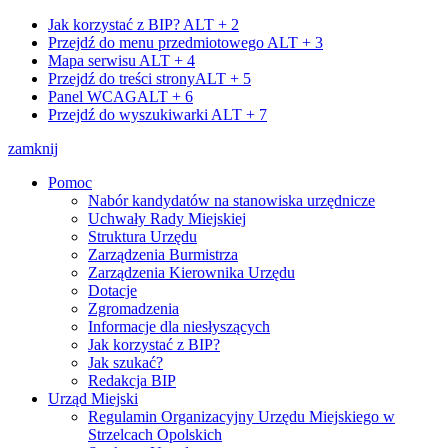
Jak korzystać z BIP?
ALT + 2
Przejdź do menu przedmiotowego
ALT + 3
Mapa serwisu
ALT + 4
Przejdź do treści strony
ALT + 5
Panel WCAG
ALT + 6
Przejdź do wyszukiwarki
ALT + 7
zamknij
Pomoc
Nabór kandydatów na stanowiska urzędnicze
Uchwały Rady Miejskiej
Struktura Urzędu
Zarządzenia Burmistrza
Zarządzenia Kierownika Urzędu
Dotacje
Zgromadzenia
Informacje dla niesłyszących
Jak korzystać z BIP?
Jak szukać?
Redakcja BIP
Urząd Miejski
Regulamin Organizacyjny Urzędu Miejskiego w
Strzelcach Opolskich