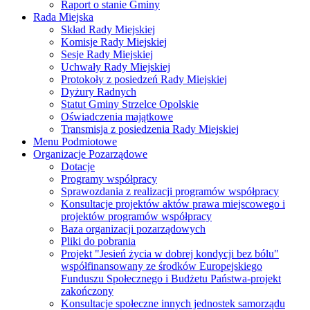
Raport o stanie Gminy
Rada Miejska
Skład Rady Miejskiej
Komisje Rady Miejskiej
Sesje Rady Miejskiej
Uchwały Rady Miejskiej
Protokoły z posiedzeń Rady Miejskiej
Dyżury Radnych
Statut Gminy Strzelce Opolskie
Oświadczenia majątkowe
Transmisja z posiedzenia Rady Miejskiej
Menu Podmiotowe
Organizacje Pozarządowe
Dotacje
Programy współpracy
Sprawozdania z realizacji programów współpracy
Konsultacje projektów aktów prawa miejscowego i
projektów programów współpracy
Baza organizacji pozarządowych
Pliki do pobrania
Projekt "Jesień życia w dobrej kondycji bez bólu"
współfinansowany ze środków Europejskiego
Funduszu Społecznego i Budżetu Państwa-projekt
zakończony
Konsultacje społeczne innych jednostek samorządu