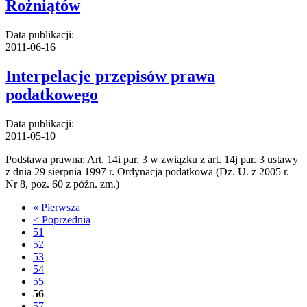
Rożniątów
Data publikacji:
2011-06-16
Interpelacje przepisów prawa
podatkowego
Data publikacji:
2011-05-10
Podstawa prawna: Art. 14i par. 3 w związku z art. 14j par. 3 ustawy
z dnia 29 sierpnia 1997 r. Ordynacja podatkowa (Dz. U. z 2005 r.
Nr 8, poz. 60 z późn. zm.)
« Pierwsza
< Poprzednia
51
52
53
54
55
56
57