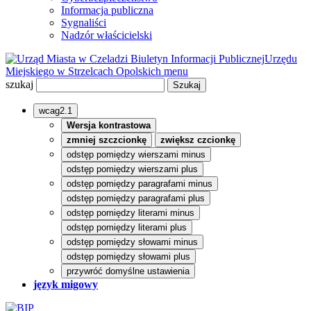
Informacja publiczna
Sygnaliści
Nadzór właścicielski
Biuletyn Informacji Publicznej
Urzędu
Miejskiego w Strzelcach Opolskich
menu
szukaj
wcag2.1
Wersja kontrastowa
zmniej szczcionkę
zwiększ czcionkę
odstęp pomiędzy wierszami minus
odstęp pomiędzy wierszami plus
odstęp pomiędzy paragrafami minus
odstęp pomiędzy paragrafami plus
odstęp pomiędzy literami minus
odstęp pomiędzy literami plus
odstęp pomiędzy słowami minus
odstęp pomiędzy słowami plus
przywróć domyślne ustawienia
język migowy