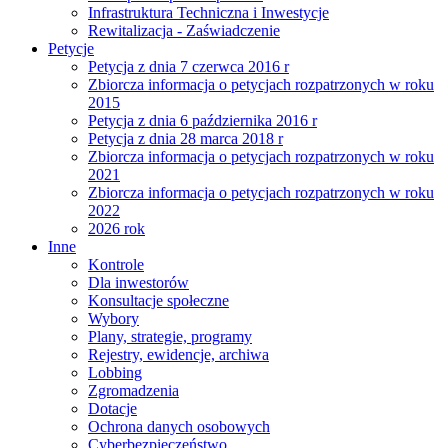
Infrastruktura Techniczna i Inwestycje
Rewitalizacja - Zaświadczenie
Petycje
Petycja z dnia 7 czerwca 2016 r
Zbiorcza informacja o petycjach rozpatrzonych w roku
2015
Petycja z dnia 6 października 2016 r
Petycja z dnia 28 marca 2018 r
Zbiorcza informacja o petycjach rozpatrzonych w roku
2021
Zbiorcza informacja o petycjach rozpatrzonych w roku
2022
2026 rok
Inne
Kontrole
Dla inwestorów
Konsultacje społeczne
Wybory
Plany, strategie, programy
Rejestry, ewidencje, archiwa
Lobbing
Zgromadzenia
Dotacje
Ochrona danych osobowych
Cyberbezpieczeństwo