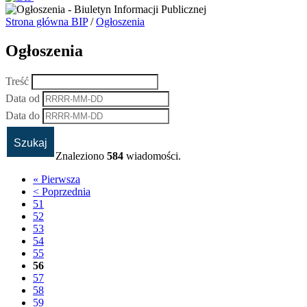
Strona główna BIP
/
Ogłoszenia
Ogłoszenia
Treść
Data od
Data do
Znaleziono
584
wiadomości.
« Pierwsza
< Poprzednia
51
52
53
54
55
56
57
58
59