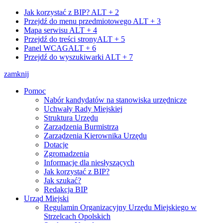
Jak korzystać z BIP?
ALT + 2
Przejdź do menu przedmiotowego
ALT + 3
Mapa serwisu
ALT + 4
Przejdź do treści strony
ALT + 5
Panel WCAG
ALT + 6
Przejdź do wyszukiwarki
ALT + 7
zamknij
Pomoc
Nabór kandydatów na stanowiska urzędnicze
Uchwały Rady Miejskiej
Struktura Urzędu
Zarządzenia Burmistrza
Zarządzenia Kierownika Urzędu
Dotacje
Zgromadzenia
Informacje dla niesłyszących
Jak korzystać z BIP?
Jak szukać?
Redakcja BIP
Urząd Miejski
Regulamin Organizacyjny Urzędu Miejskiego w
Strzelcach Opolskich