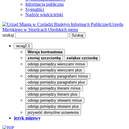
Informacja publiczna
Sygnaliści
Nadzór właścicielski
Biuletyn Informacji Publicznej
Urzędu
Miejskiego w Strzelcach Opolskich
menu
szukaj
wcag2.1
Wersja kontrastowa
zmniej szczcionkę
zwiększ czcionkę
odstęp pomiędzy wierszami minus
odstęp pomiędzy wierszami plus
odstęp pomiędzy paragrafami minus
odstęp pomiędzy paragrafami plus
odstęp pomiędzy literami minus
odstęp pomiędzy literami plus
odstęp pomiędzy słowami minus
odstęp pomiędzy słowami plus
przywróć domyślne ustawienia
język migowy