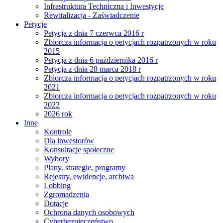
Infrastruktura Techniczna i Inwestycje
Rewitalizacja - Zaświadczenie
Petycje
Petycja z dnia 7 czerwca 2016 r
Zbiorcza informacja o petycjach rozpatrzonych w roku
2015
Petycja z dnia 6 października 2016 r
Petycja z dnia 28 marca 2018 r
Zbiorcza informacja o petycjach rozpatrzonych w roku
2021
Zbiorcza informacja o petycjach rozpatrzonych w roku
2022
2026 rok
Inne
Kontrole
Dla inwestorów
Konsultacje społeczne
Wybory
Plany, strategie, programy
Rejestry, ewidencje, archiwa
Lobbing
Zgromadzenia
Dotacje
Ochrona danych osobowych
Cyberbezpieczeństwo