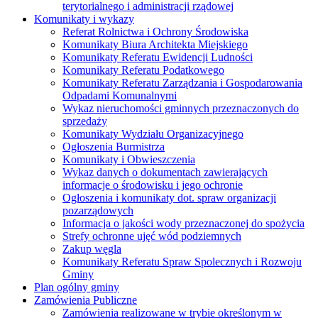
terytorialnego i administracji rządowej
Komunikaty i wykazy
Referat Rolnictwa i Ochrony Środowiska
Komunikaty Biura Architekta Miejskiego
Komunikaty Referatu Ewidencji Ludności
Komunikaty Referatu Podatkowego
Komunikaty Referatu Zarządzania i Gospodarowania
Odpadami Komunalnymi
Wykaz nieruchomości gminnych przeznaczonych do
sprzedaży
Komunikaty Wydziału Organizacyjnego
Ogłoszenia Burmistrza
Komunikaty i Obwieszczenia
Wykaz danych o dokumentach zawierających
informacje o środowisku i jego ochronie
Ogłoszenia i komunikaty dot. spraw organizacji
pozarządowych
Informacja o jakości wody przeznaczonej do spożycia
Strefy ochronne ujęć wód podziemnych
Zakup węgla
Komunikaty Referatu Spraw Spolecznych i Rozwoju
Gminy
Plan ogólny gminy
Zamówienia Publiczne
Zamówienia realizowane w trybie określonym w