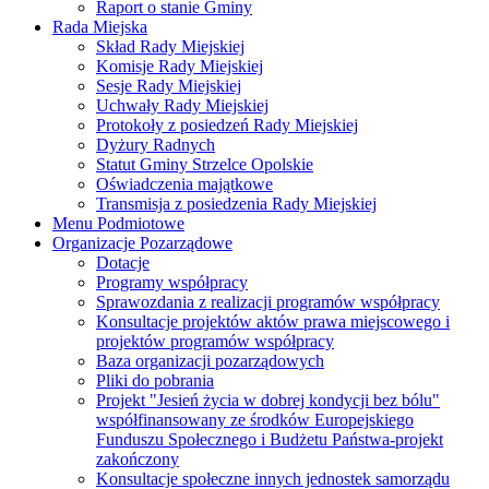
Raport o stanie Gminy
Rada Miejska
Skład Rady Miejskiej
Komisje Rady Miejskiej
Sesje Rady Miejskiej
Uchwały Rady Miejskiej
Protokoły z posiedzeń Rady Miejskiej
Dyżury Radnych
Statut Gminy Strzelce Opolskie
Oświadczenia majątkowe
Transmisja z posiedzenia Rady Miejskiej
Menu Podmiotowe
Organizacje Pozarządowe
Dotacje
Programy współpracy
Sprawozdania z realizacji programów współpracy
Konsultacje projektów aktów prawa miejscowego i
projektów programów współpracy
Baza organizacji pozarządowych
Pliki do pobrania
Projekt "Jesień życia w dobrej kondycji bez bólu"
współfinansowany ze środków Europejskiego
Funduszu Społecznego i Budżetu Państwa-projekt
zakończony
Konsultacje społeczne innych jednostek samorządu