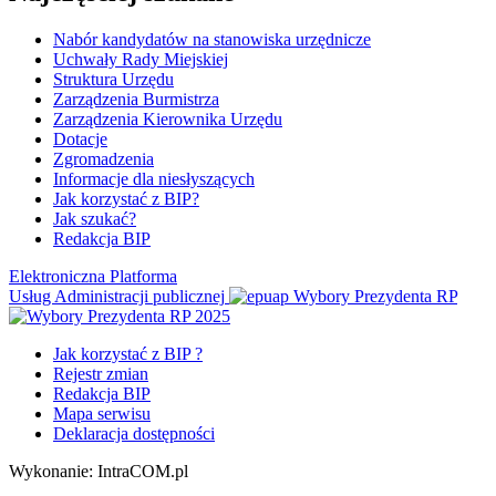
Nabór kandydatów na stanowiska urzędnicze
Uchwały Rady Miejskiej
Struktura Urzędu
Zarządzenia Burmistrza
Zarządzenia Kierownika Urzędu
Dotacje
Zgromadzenia
Informacje dla niesłyszących
Jak korzystać z BIP?
Jak szukać?
Redakcja BIP
Elektroniczna Platforma
Usług Administracji publicznej
Wybory Prezydenta RP
Jak korzystać z BIP ?
Rejestr zmian
Redakcja BIP
Mapa serwisu
Deklaracja dostępności
Wykonanie: IntraCOM.pl