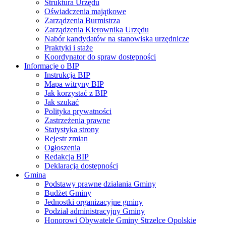
Struktura Urzędu
Oświadczenia majątkowe
Zarządzenia Burmistrza
Zarządzenia Kierownika Urzędu
Nabór kandydatów na stanowiska urzędnicze
Praktyki i staże
Koordynator do spraw dostępności
Informacje o BIP
Instrukcja BIP
Mapa witryny BIP
Jak korzystać z BIP
Jak szukać
Polityka prywatności
Zastrzeżenia prawne
Statystyka strony
Rejestr zmian
Ogłoszenia
Redakcja BIP
Deklaracja dostępności
Gmina
Podstawy prawne działania Gminy
Budżet Gminy
Jednostki organizacyjne gminy
Podział administracyjny Gminy
Honorowi Obywatele Gminy Strzelce Opolskie