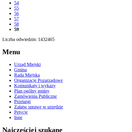
54
55
56
57
58
59
Liczba odwiedzin: 1432465
Menu
Urząd Miejski
Gmina
Rada Miejska
Organizacje Pozarządowe
Komunikaty i wykazy
Plan ogólny gminy
Zamówienia Publiczne
Przetargi
Załatw sprawę w urzędzie
Petycje
Inne
Najczęściej szukane