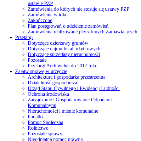
ustawie PZP
Zamówienia do których nie stosuje się ustawy PZP
Zamówienia w toku
Zakończone
Plan postępowań o udzielenie zamówień
Zamowienia realizowane przez innych Zamawiających
Przetargi
Dotyczące dzierżawy gruntów
Dotyczące najmu lokali użytkowych
Dotyczące sprzedaży nieruchomości
Pozostałe
Przetargi Archiwalne do 2017 roku
Załatw sprawę w urzędzie
Architektura i gospodarka przestrzenna
Działalność gospodarcza
Urząd Stanu Cywilnego i Ewidencji Ludności
Ochrona środowiska
Zarządzanie i Gospodarowanie Odpadami
Komunalnymi
Nieruchomości i mienie komunalne
Podatki
Pomoc Społeczna
Rolnictwo
Pozostałe sprawy
Nieodpłatna pomoc prawna