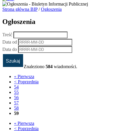
Strona główna BIP
/
Ogłoszenia
Ogłoszenia
Treść
Data od
Data do
Znaleziono
584
wiadomości.
« Pierwsza
< Poprzednia
54
55
56
57
58
59
« Pierwsza
< Poprzednia