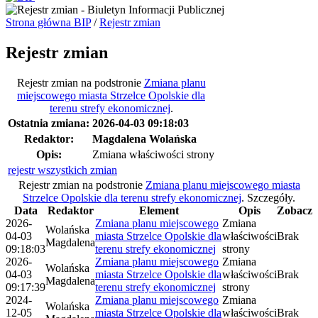
Strona główna BIP
/
Rejestr zmian
Rejestr zmian
Rejestr zmian na podstronie
Zmiana planu
miejscowego miasta Strzelce Opolskie dla
terenu strefy ekonomicznej
.
Ostatnia zmiana:
2026-04-03 09:18:03
Redaktor:
Magdalena Wolańska
Opis:
Zmiana właściwości strony
rejestr wszystkich zmian
Rejestr zmian na podstronie
Zmiana planu miejscowego miasta
Strzelce Opolskie dla terenu strefy ekonomicznej
.
Szczegóły.
Data
Redaktor
Element
Opis
Zobacz
2026-
Zmiana planu miejscowego
Zmiana
Wolańska
04-03
miasta Strzelce Opolskie dla
właściwości
Brak
Magdalena
09:18:03
terenu strefy ekonomicznej
strony
2026-
Zmiana planu miejscowego
Zmiana
Wolańska
04-03
miasta Strzelce Opolskie dla
właściwości
Brak
Magdalena
09:17:39
terenu strefy ekonomicznej
strony
2024-
Zmiana planu miejscowego
Zmiana
Wolańska
12-05
miasta Strzelce Opolskie dla
właściwości
Brak