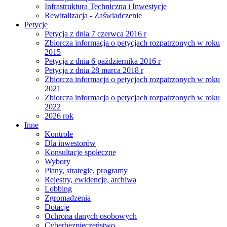
Infrastruktura Techniczna i Inwestycje
Rewitalizacja - Zaświadczenie
Petycje
Petycja z dnia 7 czerwca 2016 r
Zbiorcza informacja o petycjach rozpatrzonych w roku
2015
Petycja z dnia 6 października 2016 r
Petycja z dnia 28 marca 2018 r
Zbiorcza informacja o petycjach rozpatrzonych w roku
2021
Zbiorcza informacja o petycjach rozpatrzonych w roku
2022
2026 rok
Inne
Kontrole
Dla inwestorów
Konsultacje społeczne
Wybory
Plany, strategie, programy
Rejestry, ewidencje, archiwa
Lobbing
Zgromadzenia
Dotacje
Ochrona danych osobowych
Cyberbezpieczeństwo