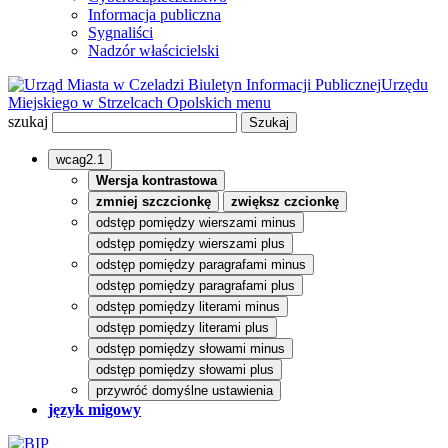
Informacja publiczna
Sygnaliści
Nadzór właścicielski
Biuletyn Informacji Publicznej
Urzędu
Miejskiego w Strzelcach Opolskich
menu
szukaj
wcag2.1
Wersja kontrastowa
zmniej szczcionkę
zwiększ czcionkę
odstęp pomiędzy wierszami minus
odstęp pomiędzy wierszami plus
odstęp pomiędzy paragrafami minus
odstęp pomiędzy paragrafami plus
odstęp pomiędzy literami minus
odstęp pomiędzy literami plus
odstęp pomiędzy słowami minus
odstęp pomiędzy słowami plus
przywróć domyślne ustawienia
język migowy