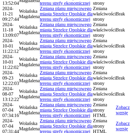
Magdalena
13:52:04
terenu strefy ekonomicznej
strony
2024-
Zmiana planu miejscowego
Zmiana
Wolańska
11-21
miasta Strzelce Opolskie dla
właściwości
Brak
Magdalena
09:27:44
terenu strefy ekonomicznej
strony
2024-
Zmiana planu miejscowego
Zmiana
Wolańska
11-18
miasta Strzelce Opolskie dla
właściwości
Brak
Magdalena
13:09:07
terenu strefy ekonomicznej
strony
2024-
Zmiana planu miejscowego
Zmiana
Wolańska
10-01
miasta Strzelce Opolskie dla
właściwości
Brak
Magdalena
11:22:12
terenu strefy ekonomicznej
strony
2024-
Zmiana planu miejscowego
Zmiana
Wolańska
10-01
miasta Strzelce Opolskie dla
właściwości
Brak
Magdalena
11:22:02
terenu strefy ekonomicznej
strony
2024-
Zmiana planu miejscowego
Zmiana
Wolańska
09-23
miasta Strzelce Opolskie dla
właściwości
Brak
Magdalena
12:22:03
terenu strefy ekonomicznej
strony
2024-
Zmiana planu miejscowego
Zmiana
Wolańska
08-07
miasta Strzelce Opolskie dla
właściwości
Brak
Magdalena
13:12:22
terenu strefy ekonomicznej
strony
2024-
Zmiana planu miejscowego
Zmiana
Wolańska
Zobacz
07-04
miasta Strzelce Opolskie dla
strony
Magdalena
wersję
07:34:16
terenu strefy ekonomicznej
HTML
2024-
Zmiana planu miejscowego
Zmiana
Wolańska
Zobacz
07-04
miasta Strzelce Opolskie dla
strony
Magdalena
wersję
07:31:44
terenu strefy ekonomicznej
HTML