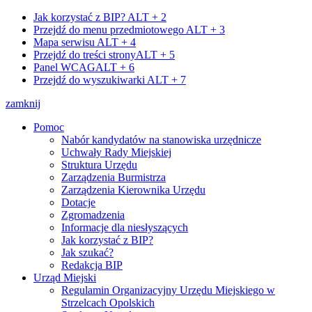
Jak korzystać z BIP?
ALT + 2
Przejdź do menu przedmiotowego
ALT + 3
Mapa serwisu
ALT + 4
Przejdź do treści strony
ALT + 5
Panel WCAG
ALT + 6
Przejdź do wyszukiwarki
ALT + 7
zamknij
Pomoc
Nabór kandydatów na stanowiska urzędnicze
Uchwały Rady Miejskiej
Struktura Urzędu
Zarządzenia Burmistrza
Zarządzenia Kierownika Urzędu
Dotacje
Zgromadzenia
Informacje dla niesłyszących
Jak korzystać z BIP?
Jak szukać?
Redakcja BIP
Urząd Miejski
Regulamin Organizacyjny Urzędu Miejskiego w
Strzelcach Opolskich