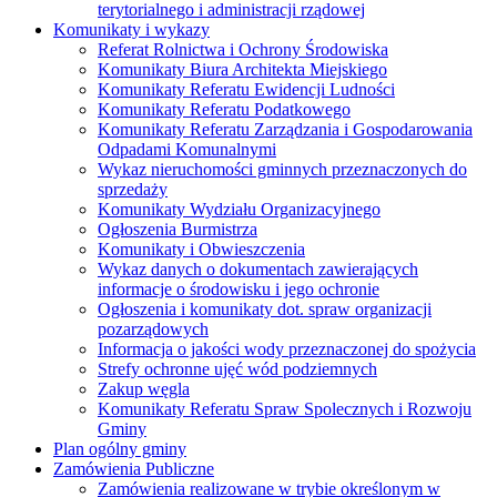
terytorialnego i administracji rządowej
Komunikaty i wykazy
Referat Rolnictwa i Ochrony Środowiska
Komunikaty Biura Architekta Miejskiego
Komunikaty Referatu Ewidencji Ludności
Komunikaty Referatu Podatkowego
Komunikaty Referatu Zarządzania i Gospodarowania
Odpadami Komunalnymi
Wykaz nieruchomości gminnych przeznaczonych do
sprzedaży
Komunikaty Wydziału Organizacyjnego
Ogłoszenia Burmistrza
Komunikaty i Obwieszczenia
Wykaz danych o dokumentach zawierających
informacje o środowisku i jego ochronie
Ogłoszenia i komunikaty dot. spraw organizacji
pozarządowych
Informacja o jakości wody przeznaczonej do spożycia
Strefy ochronne ujęć wód podziemnych
Zakup węgla
Komunikaty Referatu Spraw Spolecznych i Rozwoju
Gminy
Plan ogólny gminy
Zamówienia Publiczne
Zamówienia realizowane w trybie określonym w