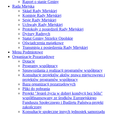
Raport o stanie Gminy
Rada Miejska
Skład Rady Miejskiej
Komisje Rady Miejskiej
Sesje Rady Miejskiej
Uchwały Rady Miejskiej
Protokoły z posiedzeń Rady Miejskiej
Dyżury Radnych
Statut Gminy Strzelce Opolskie
Oświadczenia majątkowe
Transmisja z posiedzenia Rady Miejskiej
Menu Podmiotowe
Organizacje Pozarządowe
Dotacje
Programy współpracy
Sprawozdania z realizacji programów współpracy
Konsultacje projektów aktów prawa miejscowego i
projektów programów współpracy
Baza organizacji pozarządowych
Pliki do pobrania
Projekt "Jesień życia w dobrej kondycji bez bólu"
współfinansowany ze środków Europejskiego
Funduszu Społecznego i Budżetu Państwa-projekt
zakończony
Konsultacje społeczne innych jednostek samorządu