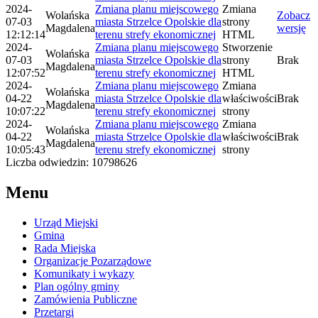
2024-
Zmiana planu miejscowego
Zmiana
Wolańska
Zobacz
07-03
miasta Strzelce Opolskie dla
strony
Magdalena
wersję
12:12:14
terenu strefy ekonomicznej
HTML
2024-
Zmiana planu miejscowego
Stworzenie
Wolańska
07-03
miasta Strzelce Opolskie dla
strony
Brak
Magdalena
12:07:52
terenu strefy ekonomicznej
HTML
2024-
Zmiana planu miejscowego
Zmiana
Wolańska
04-22
miasta Strzelce Opolskie dla
właściwości
Brak
Magdalena
10:07:22
terenu strefy ekonomicznej
strony
2024-
Zmiana planu miejscowego
Zmiana
Wolańska
04-22
miasta Strzelce Opolskie dla
właściwości
Brak
Magdalena
10:05:43
terenu strefy ekonomicznej
strony
Liczba odwiedzin: 10798626
Menu
Urząd Miejski
Gmina
Rada Miejska
Organizacje Pozarządowe
Komunikaty i wykazy
Plan ogólny gminy
Zamówienia Publiczne
Przetargi