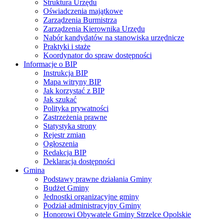
Struktura Urzędu
Oświadczenia majątkowe
Zarządzenia Burmistrza
Zarządzenia Kierownika Urzędu
Nabór kandydatów na stanowiska urzędnicze
Praktyki i staże
Koordynator do spraw dostępności
Informacje o BIP
Instrukcja BIP
Mapa witryny BIP
Jak korzystać z BIP
Jak szukać
Polityka prywatności
Zastrzeżenia prawne
Statystyka strony
Rejestr zmian
Ogłoszenia
Redakcja BIP
Deklaracja dostępności
Gmina
Podstawy prawne działania Gminy
Budżet Gminy
Jednostki organizacyjne gminy
Podział administracyjny Gminy
Honorowi Obywatele Gminy Strzelce Opolskie