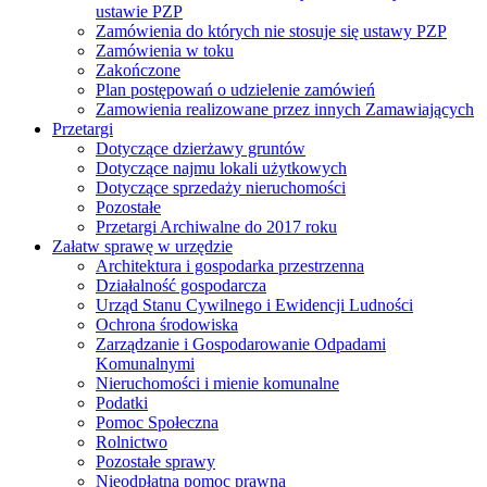
ustawie PZP
Zamówienia do których nie stosuje się ustawy PZP
Zamówienia w toku
Zakończone
Plan postępowań o udzielenie zamówień
Zamowienia realizowane przez innych Zamawiających
Przetargi
Dotyczące dzierżawy gruntów
Dotyczące najmu lokali użytkowych
Dotyczące sprzedaży nieruchomości
Pozostałe
Przetargi Archiwalne do 2017 roku
Załatw sprawę w urzędzie
Architektura i gospodarka przestrzenna
Działalność gospodarcza
Urząd Stanu Cywilnego i Ewidencji Ludności
Ochrona środowiska
Zarządzanie i Gospodarowanie Odpadami
Komunalnymi
Nieruchomości i mienie komunalne
Podatki
Pomoc Społeczna
Rolnictwo
Pozostałe sprawy
Nieodpłatna pomoc prawna