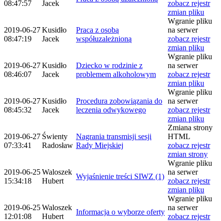
08:47:57
Jacek
zobacz rejestr
zmian pliku
Wgranie pliku
2019-06-27
Kusidło
Praca z osobą
na serwer
08:47:19
Jacek
współuzależnioną
zobacz rejestr
zmian pliku
Wgranie pliku
2019-06-27
Kusidło
Dziecko w rodzinie z
na serwer
08:46:07
Jacek
problemem alkoholowym
zobacz rejestr
zmian pliku
Wgranie pliku
2019-06-27
Kusidło
Procedura zobowiązania do
na serwer
08:45:32
Jacek
leczenia odwykowego
zobacz rejestr
zmian pliku
Zmiana strony
2019-06-27
Świenty
Nagrania transmisji sesji
HTML
07:33:41
Radosław
Rady Miejskiej
zobacz rejestr
zmian strony
Wgranie pliku
2019-06-25
Waloszek
na serwer
Wyjaśnienie treści SIWZ (1)
15:34:18
Hubert
zobacz rejestr
zmian pliku
Wgranie pliku
2019-06-25
Waloszek
na serwer
Informacja o wyborze oferty
12:01:08
Hubert
zobacz rejestr