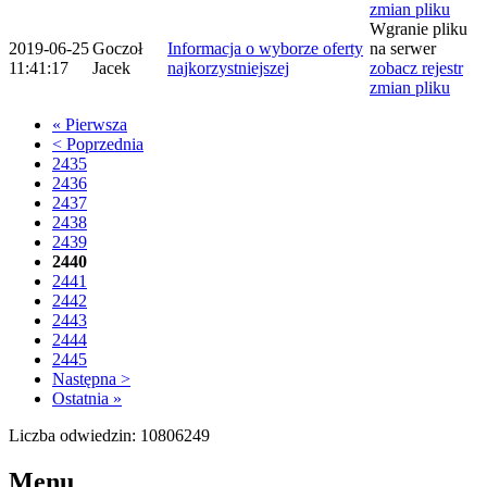
zmian pliku
Wgranie pliku
2019-06-25
Goczoł
Informacja o wyborze oferty
na serwer
11:41:17
Jacek
najkorzystniejszej
zobacz rejestr
zmian pliku
« Pierwsza
< Poprzednia
2435
2436
2437
2438
2439
2440
2441
2442
2443
2444
2445
Następna >
Ostatnia »
Liczba odwiedzin: 10806249
Menu