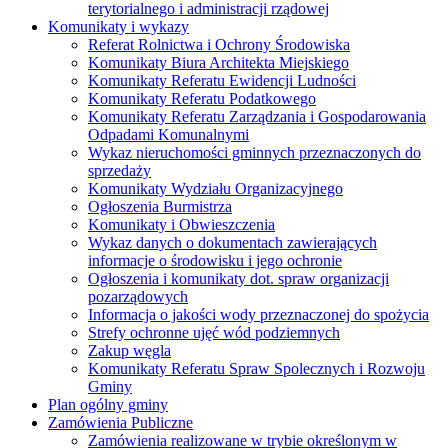
terytorialnego i administracji rządowej
Komunikaty i wykazy
Referat Rolnictwa i Ochrony Środowiska
Komunikaty Biura Architekta Miejskiego
Komunikaty Referatu Ewidencji Ludności
Komunikaty Referatu Podatkowego
Komunikaty Referatu Zarządzania i Gospodarowania
Odpadami Komunalnymi
Wykaz nieruchomości gminnych przeznaczonych do
sprzedaży
Komunikaty Wydziału Organizacyjnego
Ogłoszenia Burmistrza
Komunikaty i Obwieszczenia
Wykaz danych o dokumentach zawierających
informacje o środowisku i jego ochronie
Ogłoszenia i komunikaty dot. spraw organizacji
pozarządowych
Informacja o jakości wody przeznaczonej do spożycia
Strefy ochronne ujęć wód podziemnych
Zakup węgla
Komunikaty Referatu Spraw Spolecznych i Rozwoju
Gminy
Plan ogólny gminy
Zamówienia Publiczne
Zamówienia realizowane w trybie określonym w