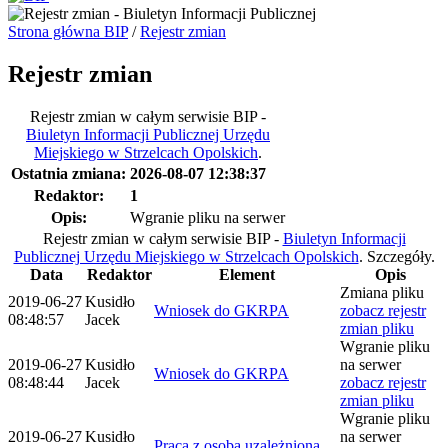
Strona główna BIP
/
Rejestr zmian
Rejestr zmian
Rejestr zmian w całym serwisie BIP -
Biuletyn Informacji Publicznej Urzędu
Miejskiego w Strzelcach Opolskich
.
Ostatnia zmiana:
2026-08-07 12:38:37
Redaktor:
1
Opis:
Wgranie pliku na serwer
Rejestr zmian w całym serwisie BIP -
Biuletyn Informacji
Publicznej Urzędu Miejskiego w Strzelcach Opolskich
.
Szczegóły.
Data
Redaktor
Element
Opis
Zmiana pliku
2019-06-27
Kusidło
Wniosek do GKRPA
zobacz rejestr
08:48:57
Jacek
zmian pliku
Wgranie pliku
2019-06-27
Kusidło
na serwer
Wniosek do GKRPA
08:48:44
Jacek
zobacz rejestr
zmian pliku
Wgranie pliku
2019-06-27
Kusidło
na serwer
Praca z osobą uzależnioną