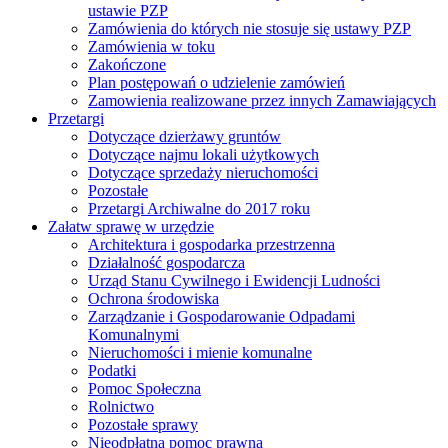
ustawie PZP
Zamówienia do których nie stosuje się ustawy PZP
Zamówienia w toku
Zakończone
Plan postępowań o udzielenie zamówień
Zamowienia realizowane przez innych Zamawiających
Przetargi
Dotyczące dzierżawy gruntów
Dotyczące najmu lokali użytkowych
Dotyczące sprzedaży nieruchomości
Pozostałe
Przetargi Archiwalne do 2017 roku
Załatw sprawę w urzędzie
Architektura i gospodarka przestrzenna
Działalność gospodarcza
Urząd Stanu Cywilnego i Ewidencji Ludności
Ochrona środowiska
Zarządzanie i Gospodarowanie Odpadami
Komunalnymi
Nieruchomości i mienie komunalne
Podatki
Pomoc Społeczna
Rolnictwo
Pozostałe sprawy
Nieodpłatna pomoc prawna