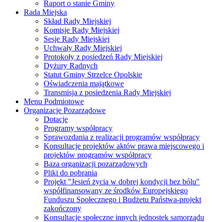
Raport o stanie Gminy
Rada Miejska
Skład Rady Miejskiej
Komisje Rady Miejskiej
Sesje Rady Miejskiej
Uchwały Rady Miejskiej
Protokoły z posiedzeń Rady Miejskiej
Dyżury Radnych
Statut Gminy Strzelce Opolskie
Oświadczenia majątkowe
Transmisja z posiedzenia Rady Miejskiej
Menu Podmiotowe
Organizacje Pozarządowe
Dotacje
Programy współpracy
Sprawozdania z realizacji programów współpracy
Konsultacje projektów aktów prawa miejscowego i
projektów programów współpracy
Baza organizacji pozarządowych
Pliki do pobrania
Projekt "Jesień życia w dobrej kondycji bez bólu"
współfinansowany ze środków Europejskiego
Funduszu Społecznego i Budżetu Państwa-projekt
zakończony
Konsultacje społeczne innych jednostek samorządu