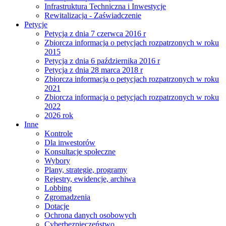
Infrastruktura Techniczna i Inwestycje
Rewitalizacja - Zaświadczenie
Petycje
Petycja z dnia 7 czerwca 2016 r
Zbiorcza informacja o petycjach rozpatrzonych w roku
2015
Petycja z dnia 6 października 2016 r
Petycja z dnia 28 marca 2018 r
Zbiorcza informacja o petycjach rozpatrzonych w roku
2021
Zbiorcza informacja o petycjach rozpatrzonych w roku
2022
2026 rok
Inne
Kontrole
Dla inwestorów
Konsultacje społeczne
Wybory
Plany, strategie, programy
Rejestry, ewidencje, archiwa
Lobbing
Zgromadzenia
Dotacje
Ochrona danych osobowych
Cyberbezpieczeństwo