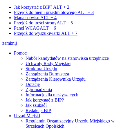
Jak korzystać z BIP?
ALT + 2
Przejdź do menu przedmiotowego
ALT + 3
Mapa serwisu
ALT + 4
Przejdź do treści strony
ALT + 5
Panel WCAG
ALT + 6
Przejdź do wyszukiwarki
ALT + 7
zamknij
Pomoc
Nabór kandydatów na stanowiska urzędnicze
Uchwały Rady Miejskiej
Struktura Urzędu
Zarządzenia Burmistrza
Zarządzenia Kierownika Urzędu
Dotacje
Zgromadzenia
Informacje dla niesłyszących
Jak korzystać z BIP?
Jak szukać?
Redakcja BIP
Urząd Miejski
Regulamin Organizacyjny Urzędu Miejskiego w
Strzelcach Opolskich