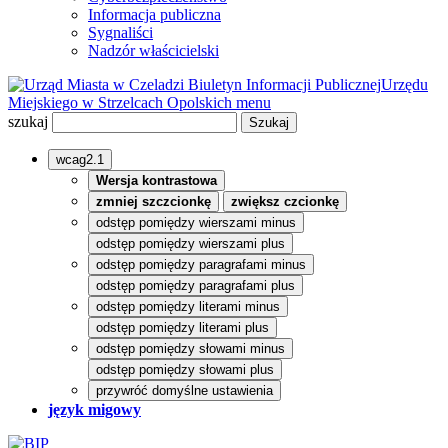
Informacja publiczna
Sygnaliści
Nadzór właścicielski
Biuletyn Informacji Publicznej
Urzędu
Miejskiego w Strzelcach Opolskich
menu
szukaj
wcag2.1
Wersja kontrastowa
zmniej szczcionkę
zwiększ czcionkę
odstęp pomiędzy wierszami minus
odstęp pomiędzy wierszami plus
odstęp pomiędzy paragrafami minus
odstęp pomiędzy paragrafami plus
odstęp pomiędzy literami minus
odstęp pomiędzy literami plus
odstęp pomiędzy słowami minus
odstęp pomiędzy słowami plus
przywróć domyślne ustawienia
język migowy