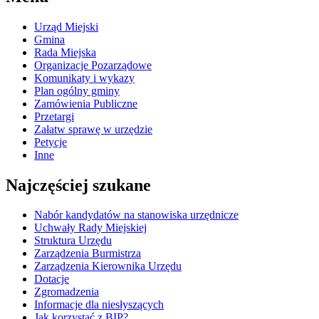
Urząd Miejski
Gmina
Rada Miejska
Organizacje Pozarządowe
Komunikaty i wykazy
Plan ogólny gminy
Zamówienia Publiczne
Przetargi
Załatw sprawę w urzędzie
Petycje
Inne
Najczęściej szukane
Nabór kandydatów na stanowiska urzędnicze
Uchwały Rady Miejskiej
Struktura Urzędu
Zarządzenia Burmistrza
Zarządzenia Kierownika Urzędu
Dotacje
Zgromadzenia
Informacje dla niesłyszących
Jak korzystać z BIP?