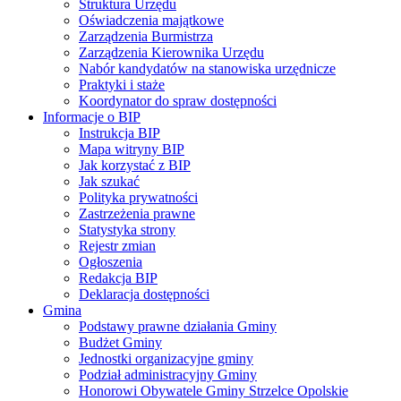
Struktura Urzędu
Oświadczenia majątkowe
Zarządzenia Burmistrza
Zarządzenia Kierownika Urzędu
Nabór kandydatów na stanowiska urzędnicze
Praktyki i staże
Koordynator do spraw dostępności
Informacje o BIP
Instrukcja BIP
Mapa witryny BIP
Jak korzystać z BIP
Jak szukać
Polityka prywatności
Zastrzeżenia prawne
Statystyka strony
Rejestr zmian
Ogłoszenia
Redakcja BIP
Deklaracja dostępności
Gmina
Podstawy prawne działania Gminy
Budżet Gminy
Jednostki organizacyjne gminy
Podział administracyjny Gminy
Honorowi Obywatele Gminy Strzelce Opolskie