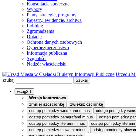
Konsultacje społeczne
Wybory
Plany, strategie, programy
Rejestry, ewidencje, archiwa
Lobbing
Zgromadzenia
Dotacje
Ochrona danych osobowych
Cyberbezpieczeństwo
Informacja publiczna
Sygnaliści
Nadzór właścicielski
Biuletyn Informacji Publicznej
Urzędu Mi
szukaj
wcag2.1
Wersja kontrastowa
zmniej szczcionkę
zwiększ czcionkę
odstęp pomiędzy wierszami minus
odstęp pomiędzy wier
odstęp pomiędzy paragrafami minus
odstęp pomiędzy par
odstęp pomiędzy literami minus
odstęp pomiędzy literami
odstęp pomiędzy słowami minus
odstęp pomiędzy słowam