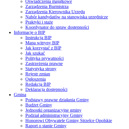
Oświadczenia majątkowe
Zarządzenia Burmistrza
Zarządzenia Kierownika Urzędu
Nabór kandydatów na stanowiska urzędnicze
Praktyki i staże
Koordynator do spraw dostępności
Informacje o BIP
Instrukcja BIP
Mapa witryny BIP
Jak korzystać z BIP
Jak szukać
Polityka prywatności
Zastrzeżenia prawne
Statystyka strony
Rejestr zmian
Ogłoszenia
Redakcja BIP
Deklaracja dostępności
Gmina
Podstawy prawne działania Gminy
Budżet Gminy
Jednostki organizacyjne gminy
Podział administracyjny Gminy
Honorowi Obywatele Gminy Strzelce Opolskie
Raport o stanie Gminy