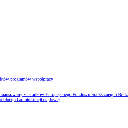
jektów programów współpracy
ółfinansowany ze środków Europejskiego Funduszu Społecznego i Bud
rialnego i administracji rządowej