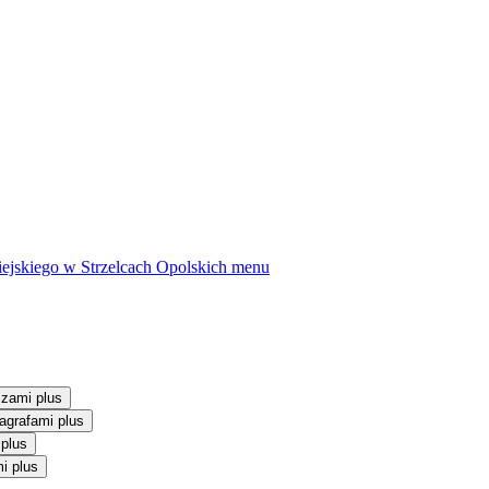
ejskiego w Strzelcach Opolskich
menu
szami plus
agrafami plus
 plus
i plus