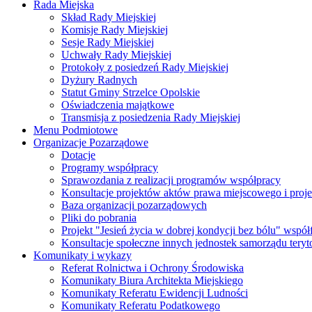
Rada Miejska
Skład Rady Miejskiej
Komisje Rady Miejskiej
Sesje Rady Miejskiej
Uchwały Rady Miejskiej
Protokoły z posiedzeń Rady Miejskiej
Dyżury Radnych
Statut Gminy Strzelce Opolskie
Oświadczenia majątkowe
Transmisja z posiedzenia Rady Miejskiej
Menu Podmiotowe
Organizacje Pozarządowe
Dotacje
Programy współpracy
Sprawozdania z realizacji programów współpracy
Konsultacje projektów aktów prawa miejscowego i pro
Baza organizacji pozarządowych
Pliki do pobrania
Projekt "Jesień życia w dobrej kondycji bez bólu" wsp
Konsultacje społeczne innych jednostek samorządu teryto
Komunikaty i wykazy
Referat Rolnictwa i Ochrony Środowiska
Komunikaty Biura Architekta Miejskiego
Komunikaty Referatu Ewidencji Ludności
Komunikaty Referatu Podatkowego