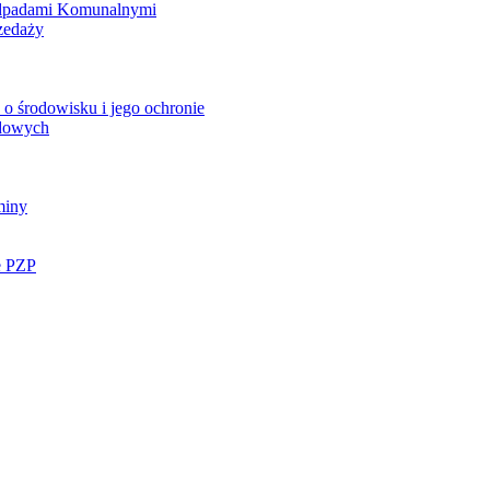
Odpadami Komunalnymi
zedaży
o środowisku i jego ochronie
ądowych
miny
e PZP