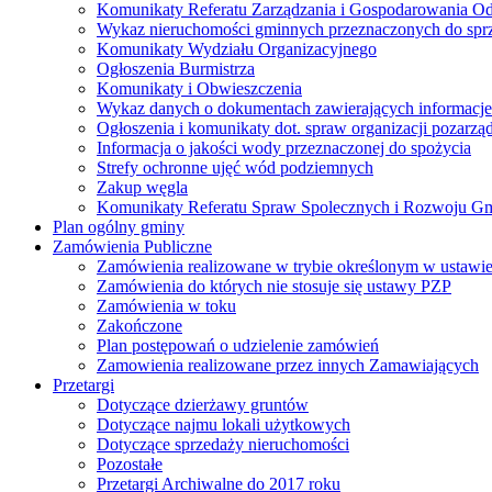
Komunikaty Referatu Zarządzania i Gospodarowania 
Wykaz nieruchomości gminnych przeznaczonych do spr
Komunikaty Wydziału Organizacyjnego
Ogłoszenia Burmistrza
Komunikaty i Obwieszczenia
Wykaz danych o dokumentach zawierających informacje 
Ogłoszenia i komunikaty dot. spraw organizacji pozarz
Informacja o jakości wody przeznaczonej do spożycia
Strefy ochronne ujęć wód podziemnych
Zakup węgla
Komunikaty Referatu Spraw Spolecznych i Rozwoju G
Plan ogólny gminy
Zamówienia Publiczne
Zamówienia realizowane w trybie określonym w ustawi
Zamówienia do których nie stosuje się ustawy PZP
Zamówienia w toku
Zakończone
Plan postępowań o udzielenie zamówień
Zamowienia realizowane przez innych Zamawiających
Przetargi
Dotyczące dzierżawy gruntów
Dotyczące najmu lokali użytkowych
Dotyczące sprzedaży nieruchomości
Pozostałe
Przetargi Archiwalne do 2017 roku