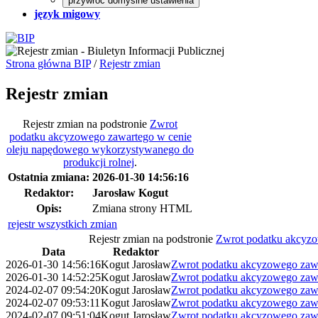
przywróć domyślne ustawienia
język migowy
Strona główna BIP
/
Rejestr zmian
Rejestr zmian
Rejestr zmian na podstronie
Zwrot
podatku akcyzowego zawartego w cenie
oleju napędowego wykorzystywanego do
produkcji rolnej
.
Ostatnia zmiana:
2026-01-30 14:56:16
Redaktor:
Jarosław Kogut
Opis:
Zmiana strony HTML
rejestr wszystkich zmian
Rejestr zmian na podstronie
Zwrot podatku akcyzo
Data
Redaktor
2026-01-30 14:56:16
Kogut Jarosław
Zwrot podatku akcyzowego zawa
2026-01-30 14:52:25
Kogut Jarosław
Zwrot podatku akcyzowego zawa
2024-02-07 09:54:20
Kogut Jarosław
Zwrot podatku akcyzowego zawa
2024-02-07 09:53:11
Kogut Jarosław
Zwrot podatku akcyzowego zawa
2024-02-07 09:51:04
Kogut Jarosław
Zwrot podatku akcyzowego zawa