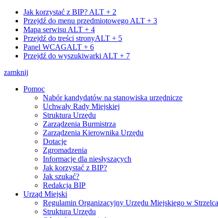
Jak korzystać z BIP?
ALT + 2
Przejdź do menu przedmiotowego
ALT + 3
Mapa serwisu
ALT + 4
Przejdź do treści strony
ALT + 5
Panel WCAG
ALT + 6
Przejdź do wyszukiwarki
ALT + 7
zamknij
Pomoc
Nabór kandydatów na stanowiska urzędnicze
Uchwały Rady Miejskiej
Struktura Urzędu
Zarządzenia Burmistrza
Zarządzenia Kierownika Urzędu
Dotacje
Zgromadzenia
Informacje dla niesłyszących
Jak korzystać z BIP?
Jak szukać?
Redakcja BIP
Urząd Miejski
Regulamin Organizacyjny Urzędu Miejskiego w Strzelc
Struktura Urzędu