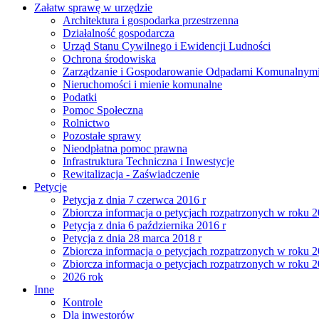
Załatw sprawę w urzędzie
Architektura i gospodarka przestrzenna
Działalność gospodarcza
Urząd Stanu Cywilnego i Ewidencji Ludności
Ochrona środowiska
Zarządzanie i Gospodarowanie Odpadami Komunalnym
Nieruchomości i mienie komunalne
Podatki
Pomoc Społeczna
Rolnictwo
Pozostałe sprawy
Nieodpłatna pomoc prawna
Infrastruktura Techniczna i Inwestycje
Rewitalizacja - Zaświadczenie
Petycje
Petycja z dnia 7 czerwca 2016 r
Zbiorcza informacja o petycjach rozpatrzonych w roku 
Petycja z dnia 6 października 2016 r
Petycja z dnia 28 marca 2018 r
Zbiorcza informacja o petycjach rozpatrzonych w roku 
Zbiorcza informacja o petycjach rozpatrzonych w roku 
2026 rok
Inne
Kontrole
Dla inwestorów