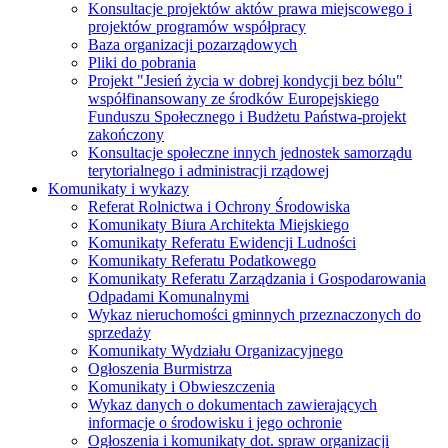
Konsultacje projektów aktów prawa miejscowego i
projektów programów współpracy
Baza organizacji pozarządowych
Pliki do pobrania
Projekt "Jesień życia w dobrej kondycji bez bólu"
współfinansowany ze środków Europejskiego
Funduszu Społecznego i Budżetu Państwa-projekt
zakończony
Konsultacje społeczne innych jednostek samorządu
terytorialnego i administracji rządowej
Komunikaty i wykazy
Referat Rolnictwa i Ochrony Środowiska
Komunikaty Biura Architekta Miejskiego
Komunikaty Referatu Ewidencji Ludności
Komunikaty Referatu Podatkowego
Komunikaty Referatu Zarządzania i Gospodarowania
Odpadami Komunalnymi
Wykaz nieruchomości gminnych przeznaczonych do
sprzedaży
Komunikaty Wydziału Organizacyjnego
Ogłoszenia Burmistrza
Komunikaty i Obwieszczenia
Wykaz danych o dokumentach zawierających
informacje o środowisku i jego ochronie
Ogłoszenia i komunikaty dot. spraw organizacji