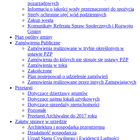
pozarządowych
Informacja o jakości wody przeznaczonej do spożycia
Strefy ochronne ujęć wód podziemnych
Zakup węgla
Komunikaty Referatu Spraw Spolecznych i Rozwoju
Gminy
Plan ogólny gminy
Zamówienia Publiczne
Zamówienia realizowane w trybie określonym w
ustawie PZP
Zamówienia do których nie stosuje się ustawy PZP
Zamówienia w toku
Zakończone
Plan postępowań o udzielenie zamówień
Zamowienia realizowane przez innych Zamawiających
Przetargi
Dotyczące dzierżawy gruntów
Dotyczące najmu lokali użytkowych
Dotyczące sprzedaży nieruchomości
Pozostałe
Przetargi Archiwalne do 2017 roku
Załatw sprawę w urzędzie
Architektura i gospodarka przestrzenna
Działalność gospodarcza
Urząd Stanu Cywilnego i Ewidencji Ludności