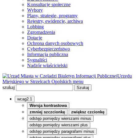
Konsultacje społeczne
Wybory
Plany, strategie, programy
Rejestry, ewidencje, archiwa
Lobbing
Zgromadzenia
Dotacje
Ochrona danych osobowych
Cyberbezpieczeństwo
Informacja publiczna
Sygnaliści
Nadzór właścicielski
Biuletyn Informacji Publicznej
Urzędu
Miejskiego w Strzelcach Opolskich
menu
szukaj
wcag2.1
Wersja kontrastowa
zmniej szczcionkę
zwiększ czcionkę
odstęp pomiędzy wierszami minus
odstęp pomiędzy wierszami plus
odstęp pomiędzy paragrafami minus
odstęp pomiędzy paragrafami plus