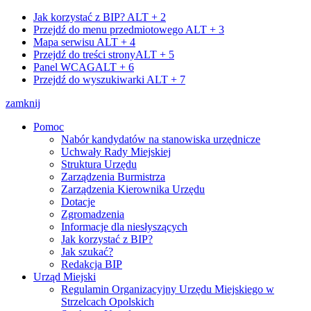
Jak korzystać z BIP?
ALT + 2
Przejdź do menu przedmiotowego
ALT + 3
Mapa serwisu
ALT + 4
Przejdź do treści strony
ALT + 5
Panel WCAG
ALT + 6
Przejdź do wyszukiwarki
ALT + 7
zamknij
Pomoc
Nabór kandydatów na stanowiska urzędnicze
Uchwały Rady Miejskiej
Struktura Urzędu
Zarządzenia Burmistrza
Zarządzenia Kierownika Urzędu
Dotacje
Zgromadzenia
Informacje dla niesłyszących
Jak korzystać z BIP?
Jak szukać?
Redakcja BIP
Urząd Miejski
Regulamin Organizacyjny Urzędu Miejskiego w
Strzelcach Opolskich