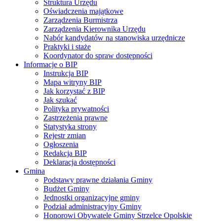
Struktura Urzędu
Oświadczenia majątkowe
Zarządzenia Burmistrza
Zarządzenia Kierownika Urzędu
Nabór kandydatów na stanowiska urzędnicze
Praktyki i staże
Koordynator do spraw dostępności
Informacje o BIP
Instrukcja BIP
Mapa witryny BIP
Jak korzystać z BIP
Jak szukać
Polityka prywatności
Zastrzeżenia prawne
Statystyka strony
Rejestr zmian
Ogłoszenia
Redakcja BIP
Deklaracja dostępności
Gmina
Podstawy prawne działania Gminy
Budżet Gminy
Jednostki organizacyjne gminy
Podział administracyjny Gminy
Honorowi Obywatele Gminy Strzelce Opolskie