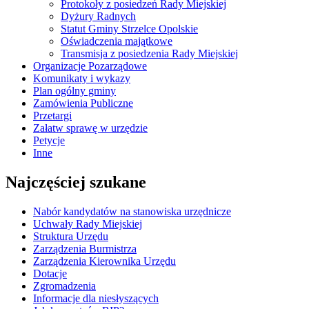
Protokoły z posiedzeń Rady Miejskiej
Dyżury Radnych
Statut Gminy Strzelce Opolskie
Oświadczenia majątkowe
Transmisja z posiedzenia Rady Miejskiej
Organizacje Pozarządowe
Komunikaty i wykazy
Plan ogólny gminy
Zamówienia Publiczne
Przetargi
Załatw sprawę w urzędzie
Petycje
Inne
Najczęściej szukane
Nabór kandydatów na stanowiska urzędnicze
Uchwały Rady Miejskiej
Struktura Urzędu
Zarządzenia Burmistrza
Zarządzenia Kierownika Urzędu
Dotacje
Zgromadzenia
Informacje dla niesłyszących