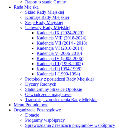
Raport o stanie Gminy
Rada Miejska
Skład Rady Miejskiej
Komisje Rady Miejskiej
Sesje Rady Miejskiej
Uchwały Rady Miejskiej
Kadencja IX (2024-2029)
Kadencja VIII (2018-2024)
Kadencja VII (2014 - 2018)
Kadencja VI (2010-2014)
Kadencja V (2006-2010)
Kadencja IV (2002-2006)
Kadencja III (1998-2002)
Kadencja II (1994-1998)
Kadencja I (1990-1994)
Protokoły z posiedzeń Rady Miejskiej
Dyżury Radnych
Statut Gminy Strzelce Opolskie
Oświadczenia majątkowe
Transmisja z posiedzenia Rady Miejskiej
Menu Podmiotowe
Organizacje Pozarządowe
Dotacje
Programy współpracy
Sprawozdania z realizacji programów współpracy