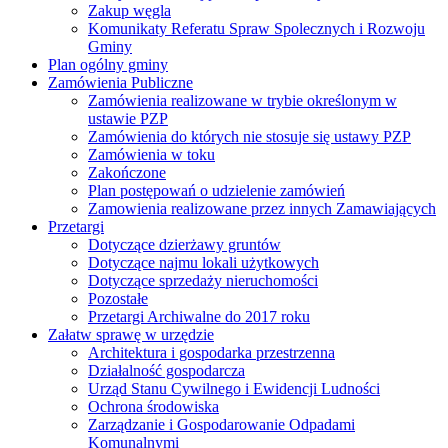
Zakup węgla
Komunikaty Referatu Spraw Spolecznych i Rozwoju
Gminy
Plan ogólny gminy
Zamówienia Publiczne
Zamówienia realizowane w trybie określonym w
ustawie PZP
Zamówienia do których nie stosuje się ustawy PZP
Zamówienia w toku
Zakończone
Plan postępowań o udzielenie zamówień
Zamowienia realizowane przez innych Zamawiających
Przetargi
Dotyczące dzierżawy gruntów
Dotyczące najmu lokali użytkowych
Dotyczące sprzedaży nieruchomości
Pozostałe
Przetargi Archiwalne do 2017 roku
Załatw sprawę w urzędzie
Architektura i gospodarka przestrzenna
Działalność gospodarcza
Urząd Stanu Cywilnego i Ewidencji Ludności
Ochrona środowiska
Zarządzanie i Gospodarowanie Odpadami
Komunalnymi