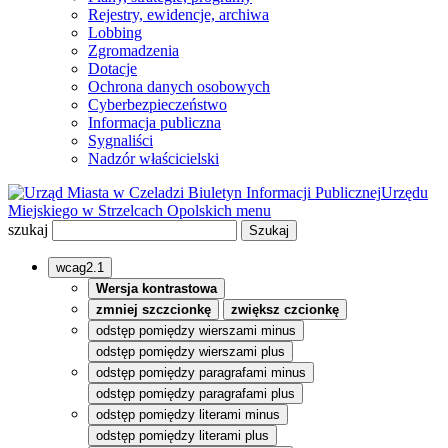
Rejestry, ewidencje, archiwa
Lobbing
Zgromadzenia
Dotacje
Ochrona danych osobowych
Cyberbezpieczeństwo
Informacja publiczna
Sygnaliści
Nadzór właścicielski
Biuletyn Informacji Publicznej
Urzędu
Miejskiego w Strzelcach Opolskich
menu
szukaj
wcag2.1
Wersja kontrastowa
zmniej szczcionkę
zwiększ czcionkę
odstęp pomiędzy wierszami minus
odstęp pomiędzy wierszami plus
odstęp pomiędzy paragrafami minus
odstęp pomiędzy paragrafami plus
odstęp pomiędzy literami minus
odstęp pomiędzy literami plus