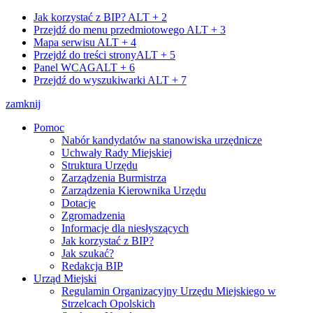
Jak korzystać z BIP?
ALT + 2
Przejdź do menu przedmiotowego
ALT + 3
Mapa serwisu
ALT + 4
Przejdź do treści strony
ALT + 5
Panel WCAG
ALT + 6
Przejdź do wyszukiwarki
ALT + 7
zamknij
Pomoc
Nabór kandydatów na stanowiska urzędnicze
Uchwały Rady Miejskiej
Struktura Urzędu
Zarządzenia Burmistrza
Zarządzenia Kierownika Urzędu
Dotacje
Zgromadzenia
Informacje dla niesłyszących
Jak korzystać z BIP?
Jak szukać?
Redakcja BIP
Urząd Miejski
Regulamin Organizacyjny Urzędu Miejskiego w
Strzelcach Opolskich