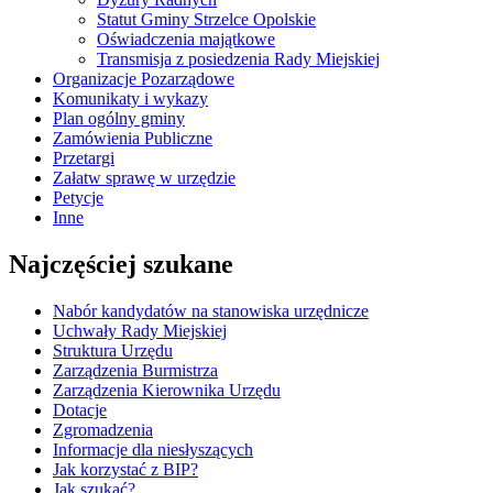
Statut Gminy Strzelce Opolskie
Oświadczenia majątkowe
Transmisja z posiedzenia Rady Miejskiej
Organizacje Pozarządowe
Komunikaty i wykazy
Plan ogólny gminy
Zamówienia Publiczne
Przetargi
Załatw sprawę w urzędzie
Petycje
Inne
Najczęściej szukane
Nabór kandydatów na stanowiska urzędnicze
Uchwały Rady Miejskiej
Struktura Urzędu
Zarządzenia Burmistrza
Zarządzenia Kierownika Urzędu
Dotacje
Zgromadzenia
Informacje dla niesłyszących
Jak korzystać z BIP?
Jak szukać?