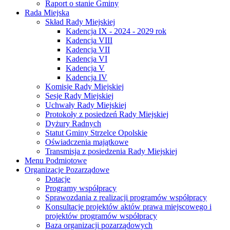
Raport o stanie Gminy
Rada Miejska
Skład Rady Miejskiej
Kadencja IX - 2024 - 2029 rok
Kadencja VIII
Kadencja VII
Kadencja VI
Kadencja V
Kadencja IV
Komisje Rady Miejskiej
Sesje Rady Miejskiej
Uchwały Rady Miejskiej
Protokoły z posiedzeń Rady Miejskiej
Dyżury Radnych
Statut Gminy Strzelce Opolskie
Oświadczenia majątkowe
Transmisja z posiedzenia Rady Miejskiej
Menu Podmiotowe
Organizacje Pozarządowe
Dotacje
Programy współpracy
Sprawozdania z realizacji programów współpracy
Konsultacje projektów aktów prawa miejscowego i
projektów programów współpracy
Baza organizacji pozarządowych