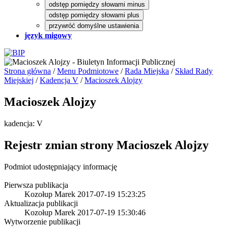
odstęp pomiędzy słowami minus
odstęp pomiędzy słowami plus
przywróć domyślne ustawienia
język migowy
Strona główna
/
Menu Podmiotowe
/
Rada Miejska
/
Skład Rady
Miejskiej
/
Kadencja V
/
Macioszek Alojzy
Macioszek Alojzy
kadencja: V
Rejestr zmian strony
Macioszek Alojzy
Podmiot udostępniający informację
Pierwsza publikacja
Kozołup Marek
2017-07-19 15:23:25
Aktualizacja publikacji
Kozołup Marek
2017-07-19 15:30:46
Wytworzenie publikacji