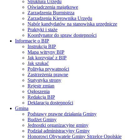
Struktura Urzędu
Oświadczenia majątkowe
Zarządzenia Burmistrza
Zarządzenia Kierownika Urzędu
Nabór kandydatów na stanowiska urzędnicze
Praktyki i staże
Koordynator do spraw dostępności
Informacje o BIP
Instrukcja BIP
Mapa witryny BIP
Jak korzystać z BIP
Jak szukać
Polityka prywatności
Zastrzeżenia prawne
Statystyka strony
Rejestr zmian
Ogłoszenia
Redakcja BIP
Deklaracja dostępności
Gmina
Podstawy prawne działania Gminy
Budżet Gminy
Jednostki organizacyjne gminy
Podział administracyjny Gminy
Honorowi Obywatele Gminy Strzelce Opolskie