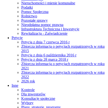
Nieruchomości i mienie komunalne
Podatki
Pomoc Społeczna
Rolnictwo
Pozostałe sprawy
Nieodpłatna pomoc prawna
Infrastruktura Techniczna i Inwestycje
Rewitalizacja - Zaświadczenie
Petycje
Petycja z dnia 7 czerwca 2016 r
Zbiorcza informacja o petycjach rozpatrzonych w roku
2015
Petycja z dnia 6 października 2016 r
Petycja z dnia 28 marca 2018 r
Zbiorcza informacja o petycjach rozpatrzonych w roku
2021
Zbiorcza informacja o petycjach rozpatrzonych w roku
2022
2026 rok
Inne
Kontrole
Dla inwestorów
Konsultacje społeczne
Wybory
Plany, strategie, programy