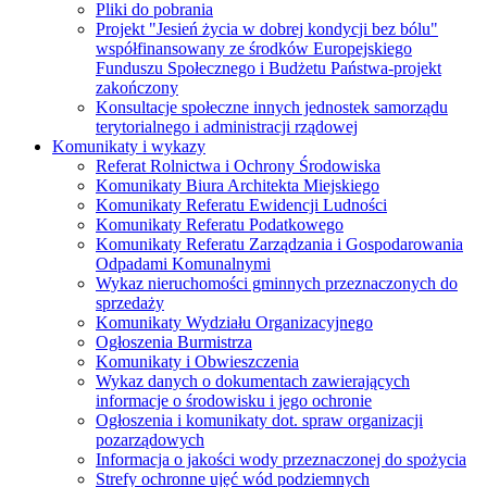
Pliki do pobrania
Projekt "Jesień życia w dobrej kondycji bez bólu"
współfinansowany ze środków Europejskiego
Funduszu Społecznego i Budżetu Państwa-projekt
zakończony
Konsultacje społeczne innych jednostek samorządu
terytorialnego i administracji rządowej
Komunikaty i wykazy
Referat Rolnictwa i Ochrony Środowiska
Komunikaty Biura Architekta Miejskiego
Komunikaty Referatu Ewidencji Ludności
Komunikaty Referatu Podatkowego
Komunikaty Referatu Zarządzania i Gospodarowania
Odpadami Komunalnymi
Wykaz nieruchomości gminnych przeznaczonych do
sprzedaży
Komunikaty Wydziału Organizacyjnego
Ogłoszenia Burmistrza
Komunikaty i Obwieszczenia
Wykaz danych o dokumentach zawierających
informacje o środowisku i jego ochronie
Ogłoszenia i komunikaty dot. spraw organizacji
pozarządowych
Informacja o jakości wody przeznaczonej do spożycia
Strefy ochronne ujęć wód podziemnych