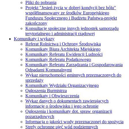
Pliki do pobrania
Projekt "Jesień życia w dobrej kondycji bez bólu"
współfinansowany ze środków Europejskiego
Funduszu Społecznego i Budżetu Państwa-projekt
zakończony
Konsultacje społeczne innych jednostek samorządu
terytorialnego i administracji rządowej
Komunikaty i wykazy
Referat Rolnictwa i Ochrony Środowiska
Komunikaty Biura Architekta Miejskiego
Komunikaty Referatu Ewidencji Ludności
Komunikaty Referatu Podatkowego
Komunikaty Referatu Zarządzania i Gospodarowania
Odpadami Komunalnymi
Wykaz nieruchomości gminnych przeznaczonych do
sprzedaży
Komunikaty Wydziału Organizacyjnego
Ogłoszenia Burmistrza
Komunikaty i Obwieszczenia
Wykaz danych o dokumentach zawierających
informacje o środowisku i jego ochronie
Ogłoszenia i komunikaty dot. spraw organizacji
pozarządowych
Informacja o jakości wody przeznaczonej do spożycia
Strefy ochronne ujęć wód podziemnych