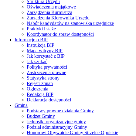
Struktura Urzędu
Oświadczenia majątkowe
Zarządzenia Burmistrza
Zarządzenia Kierownika Urzędu
Nabór kandydatów na stanowiska urzędnicze
Praktyki i staże
Koordynator do spraw dostępności
Informacje o BIP
Instrukcja BIP
Mapa witryny BIP
Jak korzystać z BIP
Jak szukać
Polityka prywatności
Zastrzeżenia prawne
Statystyka strony
Rejestr zmian
Ogłoszenia
Redakcja BIP
Deklaracja dostępności
Gmina
Podstawy prawne działania Gminy
Budżet Gminy
Jednostki organizacyjne gminy
Podział administracyjny Gminy
Honorowi Obywatele Gminy Strzelce Opolskie