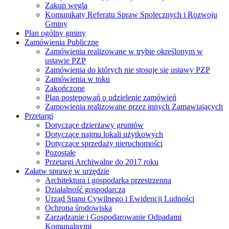
Zakup węgla
Komunikaty Referatu Spraw Spolecznych i Rozwoju
Gminy
Plan ogólny gminy
Zamówienia Publiczne
Zamówienia realizowane w trybie określonym w
ustawie PZP
Zamówienia do których nie stosuje się ustawy PZP
Zamówienia w toku
Zakończone
Plan postępowań o udzielenie zamówień
Zamowienia realizowane przez innych Zamawiających
Przetargi
Dotyczące dzierżawy gruntów
Dotyczące najmu lokali użytkowych
Dotyczące sprzedaży nieruchomości
Pozostałe
Przetargi Archiwalne do 2017 roku
Załatw sprawę w urzędzie
Architektura i gospodarka przestrzenna
Działalność gospodarcza
Urząd Stanu Cywilnego i Ewidencji Ludności
Ochrona środowiska
Zarządzanie i Gospodarowanie Odpadami
Komunalnymi