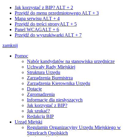
Jak korzystać z BIP?
ALT + 2
Przejdź do menu przedmiotowego
ALT + 3
Mapa serwisu
ALT + 4
Przejdź do treści strony
ALT + 5
Panel WCAG
ALT + 6
Przejdź do wyszukiwarki
ALT + 7
zamknij
Pomoc
Nabór kandydatów na stanowiska urzędnicze
Uchwały Rady Miejskiej
Struktura Urzędu
Zarządzenia Burmistrza
Zarządzenia Kierownika Urzędu
Dotacje
Zgromadzenia
Informacje dla niesłyszących
Jak korzystać z BIP?
Jak szukać?
Redakcja BIP
Urząd Miejski
Regulamin Organizacyjny Urzędu Miejskiego w
Strzelcach Opolskich