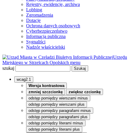
Rejestry, ewidencje, archiwa
Lobbing
Zgromadzenia
Dotacje
Ochrona danych osobowych
Cyberbezpieczeństwo
Informacja publiczna
Sygnaliści
Nadzór właścicielski
Biuletyn Informacji Publicznej
Urzędu
Miejskiego w Strzelcach Opolskich
menu
szukaj
wcag2.1
Wersja kontrastowa
zmniej szczcionkę
zwiększ czcionkę
odstęp pomiędzy wierszami minus
odstęp pomiędzy wierszami plus
odstęp pomiędzy paragrafami minus
odstęp pomiędzy paragrafami plus
odstęp pomiędzy literami minus
odstęp pomiędzy literami plus