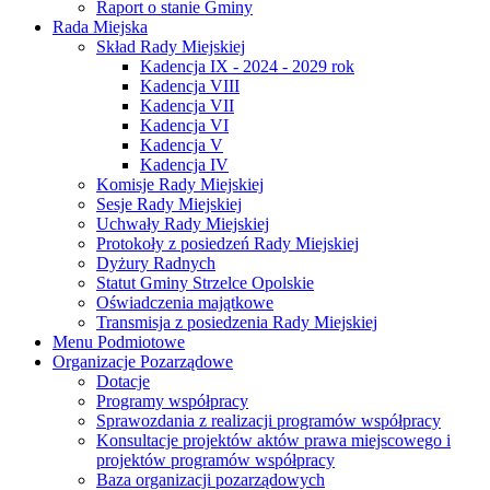
Raport o stanie Gminy
Rada Miejska
Skład Rady Miejskiej
Kadencja IX - 2024 - 2029 rok
Kadencja VIII
Kadencja VII
Kadencja VI
Kadencja V
Kadencja IV
Komisje Rady Miejskiej
Sesje Rady Miejskiej
Uchwały Rady Miejskiej
Protokoły z posiedzeń Rady Miejskiej
Dyżury Radnych
Statut Gminy Strzelce Opolskie
Oświadczenia majątkowe
Transmisja z posiedzenia Rady Miejskiej
Menu Podmiotowe
Organizacje Pozarządowe
Dotacje
Programy współpracy
Sprawozdania z realizacji programów współpracy
Konsultacje projektów aktów prawa miejscowego i
projektów programów współpracy
Baza organizacji pozarządowych