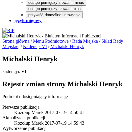
odstęp pomiędzy słowami minus
odstęp pomiędzy słowami plus
przywróć domyślne ustawienia
język migowy
Strona główna
/
Menu Podmiotowe
/
Rada Miejska
/
Skład Rady
Miejskiej
/
Kadencja VI
/
Michalski Henryk
Michalski Henryk
kadencja: VI
Rejestr zmian strony
Michalski Henryk
Podmiot udostępniający informację
Pierwsza publikacja
Kozołup Marek
2017-07-19 14:50:41
Aktualizacja publikacji
Kozołup Marek
2017-07-19 14:59:43
Wytworzenie publikacji