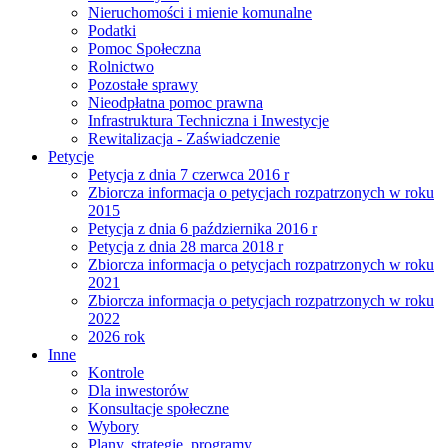
Nieruchomości i mienie komunalne
Podatki
Pomoc Społeczna
Rolnictwo
Pozostałe sprawy
Nieodpłatna pomoc prawna
Infrastruktura Techniczna i Inwestycje
Rewitalizacja - Zaświadczenie
Petycje
Petycja z dnia 7 czerwca 2016 r
Zbiorcza informacja o petycjach rozpatrzonych w roku
2015
Petycja z dnia 6 października 2016 r
Petycja z dnia 28 marca 2018 r
Zbiorcza informacja o petycjach rozpatrzonych w roku
2021
Zbiorcza informacja o petycjach rozpatrzonych w roku
2022
2026 rok
Inne
Kontrole
Dla inwestorów
Konsultacje społeczne
Wybory
Plany, strategie, programy