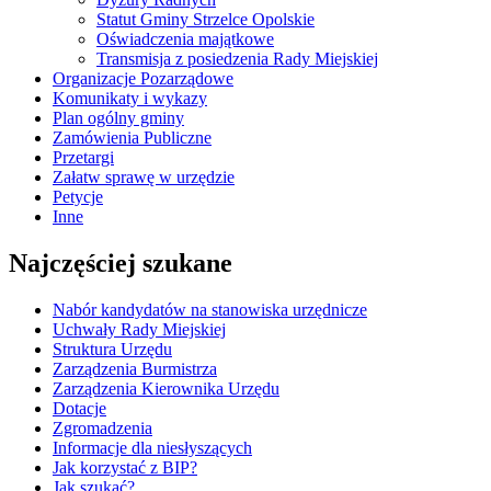
Statut Gminy Strzelce Opolskie
Oświadczenia majątkowe
Transmisja z posiedzenia Rady Miejskiej
Organizacje Pozarządowe
Komunikaty i wykazy
Plan ogólny gminy
Zamówienia Publiczne
Przetargi
Załatw sprawę w urzędzie
Petycje
Inne
Najczęściej szukane
Nabór kandydatów na stanowiska urzędnicze
Uchwały Rady Miejskiej
Struktura Urzędu
Zarządzenia Burmistrza
Zarządzenia Kierownika Urzędu
Dotacje
Zgromadzenia
Informacje dla niesłyszących
Jak korzystać z BIP?
Jak szukać?