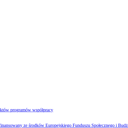
jektów programów współpracy
ółfinansowany ze środków Europejskiego Funduszu Społecznego i Bud