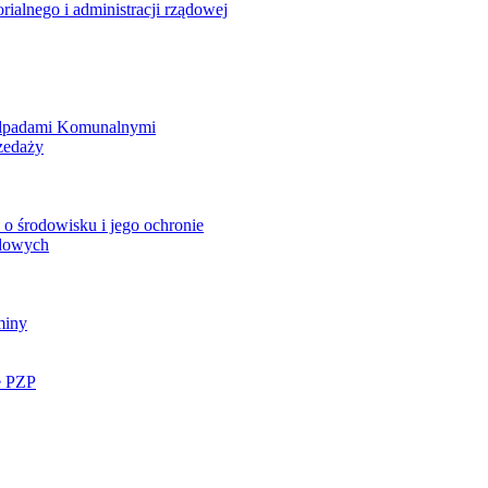
rialnego i administracji rządowej
Odpadami Komunalnymi
zedaży
o środowisku i jego ochronie
ądowych
miny
e PZP