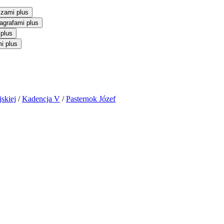
szami plus
agrafami plus
 plus
i plus
skiej
/
Kadencja V
/
Pasternok Józef