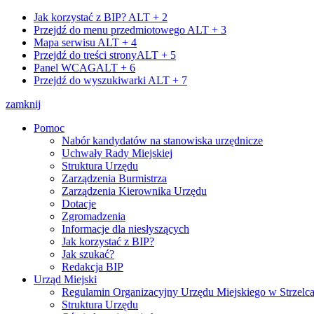
Jak korzystać z BIP?
ALT + 2
Przejdź do menu przedmiotowego
ALT + 3
Mapa serwisu
ALT + 4
Przejdź do treści strony
ALT + 5
Panel WCAG
ALT + 6
Przejdź do wyszukiwarki
ALT + 7
zamknij
Pomoc
Nabór kandydatów na stanowiska urzędnicze
Uchwały Rady Miejskiej
Struktura Urzędu
Zarządzenia Burmistrza
Zarządzenia Kierownika Urzędu
Dotacje
Zgromadzenia
Informacje dla niesłyszących
Jak korzystać z BIP?
Jak szukać?
Redakcja BIP
Urząd Miejski
Regulamin Organizacyjny Urzędu Miejskiego w Strzelc
Struktura Urzędu