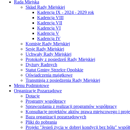
Rada Miejska
Skład Rady Miejskiej
Kadencja IX - 2024 - 2029 rok
Kadencja VIII
Kadencja VII
Kadencja VI
Kadencja V
Kadencja IV
Komisje Rady Miejskiej
Sesje Rady Miejskiej
Uchwały Rady Miejskiej
Protokoły z posiedzeń Rady Miejskiej
Dyżury Radnych
Statut Gminy Strzelce Opolskie
Oświadczenia majątkowe
Transmisja z posiedzenia Rady Miejskiej
Menu Podmiotowe
Organizacje Pozarządowe
Dotacje
Programy współpracy
Sprawozdania z realizacji programów współpracy
Konsultacje projektów aktów prawa miejscowego i pro
Baza organizacji pozarządowych
Pliki do pobrania
Projekt "Jesień życia w dobrej kondycji bez bólu" wsp