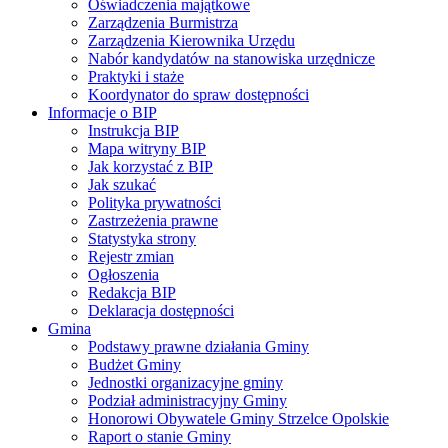
Oświadczenia majątkowe
Zarządzenia Burmistrza
Zarządzenia Kierownika Urzędu
Nabór kandydatów na stanowiska urzędnicze
Praktyki i staże
Koordynator do spraw dostępności
Informacje o BIP
Instrukcja BIP
Mapa witryny BIP
Jak korzystać z BIP
Jak szukać
Polityka prywatności
Zastrzeżenia prawne
Statystyka strony
Rejestr zmian
Ogłoszenia
Redakcja BIP
Deklaracja dostępności
Gmina
Podstawy prawne działania Gminy
Budżet Gminy
Jednostki organizacyjne gminy
Podział administracyjny Gminy
Honorowi Obywatele Gminy Strzelce Opolskie
Raport o stanie Gminy