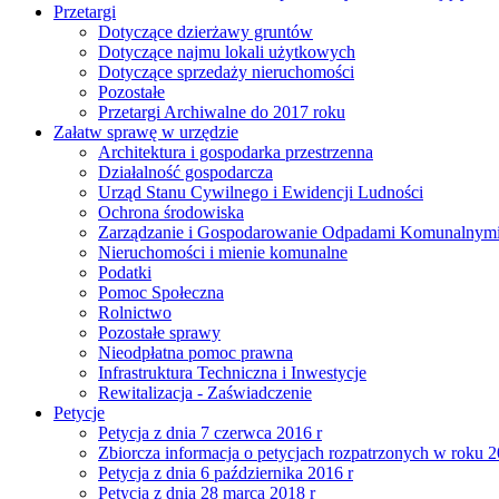
Przetargi
Dotyczące dzierżawy gruntów
Dotyczące najmu lokali użytkowych
Dotyczące sprzedaży nieruchomości
Pozostałe
Przetargi Archiwalne do 2017 roku
Załatw sprawę w urzędzie
Architektura i gospodarka przestrzenna
Działalność gospodarcza
Urząd Stanu Cywilnego i Ewidencji Ludności
Ochrona środowiska
Zarządzanie i Gospodarowanie Odpadami Komunalnym
Nieruchomości i mienie komunalne
Podatki
Pomoc Społeczna
Rolnictwo
Pozostałe sprawy
Nieodpłatna pomoc prawna
Infrastruktura Techniczna i Inwestycje
Rewitalizacja - Zaświadczenie
Petycje
Petycja z dnia 7 czerwca 2016 r
Zbiorcza informacja o petycjach rozpatrzonych w roku 
Petycja z dnia 6 października 2016 r
Petycja z dnia 28 marca 2018 r