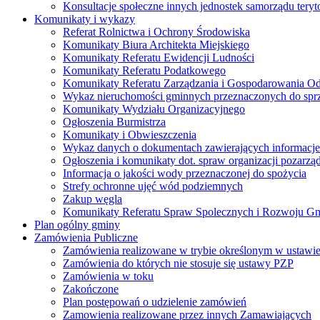
Konsultacje społeczne innych jednostek samorządu teryto
Komunikaty i wykazy
Referat Rolnictwa i Ochrony Środowiska
Komunikaty Biura Architekta Miejskiego
Komunikaty Referatu Ewidencji Ludności
Komunikaty Referatu Podatkowego
Komunikaty Referatu Zarządzania i Gospodarowania 
Wykaz nieruchomości gminnych przeznaczonych do spr
Komunikaty Wydziału Organizacyjnego
Ogłoszenia Burmistrza
Komunikaty i Obwieszczenia
Wykaz danych o dokumentach zawierających informacje 
Ogłoszenia i komunikaty dot. spraw organizacji pozarz
Informacja o jakości wody przeznaczonej do spożycia
Strefy ochronne ujęć wód podziemnych
Zakup węgla
Komunikaty Referatu Spraw Spolecznych i Rozwoju G
Plan ogólny gminy
Zamówienia Publiczne
Zamówienia realizowane w trybie określonym w ustawi
Zamówienia do których nie stosuje się ustawy PZP
Zamówienia w toku
Zakończone
Plan postępowań o udzielenie zamówień
Zamowienia realizowane przez innych Zamawiających