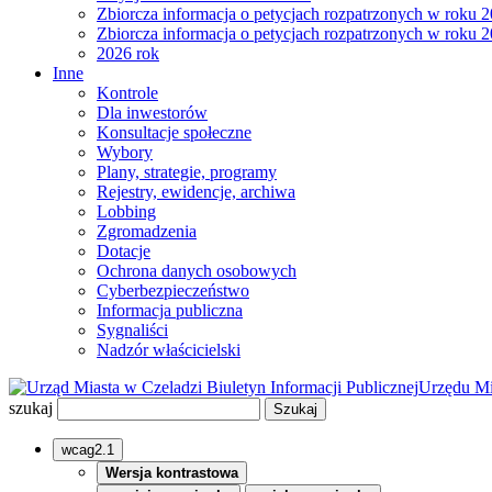
Zbiorcza informacja o petycjach rozpatrzonych w roku 
Zbiorcza informacja o petycjach rozpatrzonych w roku 
2026 rok
Inne
Kontrole
Dla inwestorów
Konsultacje społeczne
Wybory
Plany, strategie, programy
Rejestry, ewidencje, archiwa
Lobbing
Zgromadzenia
Dotacje
Ochrona danych osobowych
Cyberbezpieczeństwo
Informacja publiczna
Sygnaliści
Nadzór właścicielski
Biuletyn Informacji Publicznej
Urzędu Mi
szukaj
wcag2.1
Wersja kontrastowa