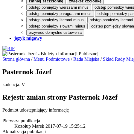
zmniej szczcionkę
zwiększ czcionkę
odstęp pomiędzy wierszami minus
odstęp pomiędzy wier
odstęp pomiędzy paragrafami minus
odstęp pomiędzy par
odstęp pomiędzy literami minus
odstęp pomiędzy literami
odstęp pomiędzy słowami minus
odstęp pomiędzy słowam
przywróć domyślne ustawienia
język migowy
Strona główna
/
Menu Podmiotowe
/
Rada Miejska
/
Skład Rady Miej
Pasternok Józef
kadencja: V
Rejestr zmian strony
Pasternok Józef
Podmiot udostępniający informację
Pierwsza publikacja
Kozołup Marek
2017-07-19 15:25:12
Aktualizacja publikacji