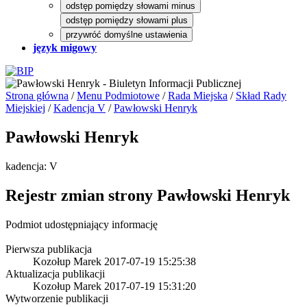
odstęp pomiędzy słowami minus
odstęp pomiędzy słowami plus
przywróć domyślne ustawienia
język migowy
Strona główna
/
Menu Podmiotowe
/
Rada Miejska
/
Skład Rady
Miejskiej
/
Kadencja V
/
Pawłowski Henryk
Pawłowski Henryk
kadencja: V
Rejestr zmian strony
Pawłowski Henryk
Podmiot udostępniający informację
Pierwsza publikacja
Kozołup Marek
2017-07-19 15:25:38
Aktualizacja publikacji
Kozołup Marek
2017-07-19 15:31:20
Wytworzenie publikacji