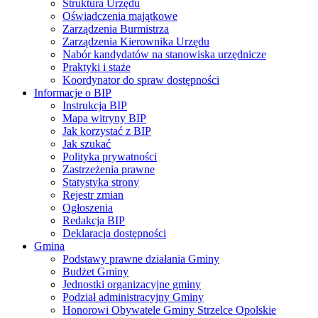
Struktura Urzędu
Oświadczenia majątkowe
Zarządzenia Burmistrza
Zarządzenia Kierownika Urzędu
Nabór kandydatów na stanowiska urzędnicze
Praktyki i staże
Koordynator do spraw dostępności
Informacje o BIP
Instrukcja BIP
Mapa witryny BIP
Jak korzystać z BIP
Jak szukać
Polityka prywatności
Zastrzeżenia prawne
Statystyka strony
Rejestr zmian
Ogłoszenia
Redakcja BIP
Deklaracja dostępności
Gmina
Podstawy prawne działania Gminy
Budżet Gminy
Jednostki organizacyjne gminy
Podział administracyjny Gminy
Honorowi Obywatele Gminy Strzelce Opolskie