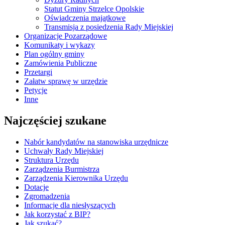
Statut Gminy Strzelce Opolskie
Oświadczenia majątkowe
Transmisja z posiedzenia Rady Miejskiej
Organizacje Pozarządowe
Komunikaty i wykazy
Plan ogólny gminy
Zamówienia Publiczne
Przetargi
Załatw sprawę w urzędzie
Petycje
Inne
Najczęściej szukane
Nabór kandydatów na stanowiska urzędnicze
Uchwały Rady Miejskiej
Struktura Urzędu
Zarządzenia Burmistrza
Zarządzenia Kierownika Urzędu
Dotacje
Zgromadzenia
Informacje dla niesłyszących
Jak korzystać z BIP?
Jak szukać?