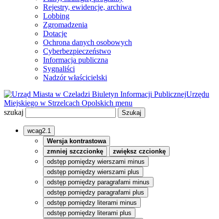
Rejestry, ewidencje, archiwa
Lobbing
Zgromadzenia
Dotacje
Ochrona danych osobowych
Cyberbezpieczeństwo
Informacja publiczna
Sygnaliści
Nadzór właścicielski
Biuletyn Informacji Publicznej
Urzędu
Miejskiego w Strzelcach Opolskich
menu
szukaj
wcag2.1
Wersja kontrastowa
zmniej szczcionkę
zwiększ czcionkę
odstęp pomiędzy wierszami minus
odstęp pomiędzy wierszami plus
odstęp pomiędzy paragrafami minus
odstęp pomiędzy paragrafami plus
odstęp pomiędzy literami minus
odstęp pomiędzy literami plus