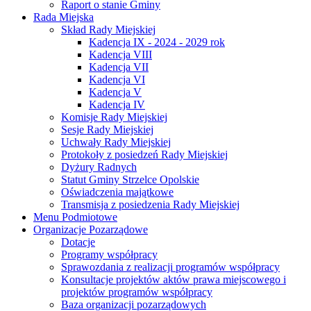
Raport o stanie Gminy
Rada Miejska
Skład Rady Miejskiej
Kadencja IX - 2024 - 2029 rok
Kadencja VIII
Kadencja VII
Kadencja VI
Kadencja V
Kadencja IV
Komisje Rady Miejskiej
Sesje Rady Miejskiej
Uchwały Rady Miejskiej
Protokoły z posiedzeń Rady Miejskiej
Dyżury Radnych
Statut Gminy Strzelce Opolskie
Oświadczenia majątkowe
Transmisja z posiedzenia Rady Miejskiej
Menu Podmiotowe
Organizacje Pozarządowe
Dotacje
Programy współpracy
Sprawozdania z realizacji programów współpracy
Konsultacje projektów aktów prawa miejscowego i
projektów programów współpracy
Baza organizacji pozarządowych