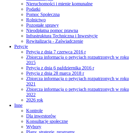
Nieruchomości i mienie komunalne
Podatki
Pomoc Społeczna
Rolnictwo
Pozostałe sprawy
Nieodpłatna pomoc prawna
Infrastruktura Techniczna i Inwestycje
Rewitalizacja - Zaświadczenie
Petycje
Petycja z dnia 7 czerwca 2016 r
Zbiorcza informacja o petycjach rozpatrzonych w roku
2015
Petycja z dnia 6 października 2016 r
Petycja z dnia 28 marca 2018 r
Zbiorcza informacja o petycjach rozpatrzonych w roku
2021
Zbiorcza informacja o petycjach rozpatrzonych w roku
2022
2026 rok
Inne
Kontrole
Dla inwestorów
Konsultacje społeczne
Wybory
Plany, strategie, programy