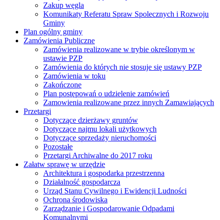
Zakup węgla
Komunikaty Referatu Spraw Spolecznych i Rozwoju
Gminy
Plan ogólny gminy
Zamówienia Publiczne
Zamówienia realizowane w trybie określonym w
ustawie PZP
Zamówienia do których nie stosuje się ustawy PZP
Zamówienia w toku
Zakończone
Plan postępowań o udzielenie zamówień
Zamowienia realizowane przez innych Zamawiających
Przetargi
Dotyczące dzierżawy gruntów
Dotyczące najmu lokali użytkowych
Dotyczące sprzedaży nieruchomości
Pozostałe
Przetargi Archiwalne do 2017 roku
Załatw sprawę w urzędzie
Architektura i gospodarka przestrzenna
Działalność gospodarcza
Urząd Stanu Cywilnego i Ewidencji Ludności
Ochrona środowiska
Zarządzanie i Gospodarowanie Odpadami
Komunalnymi