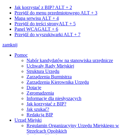
Jak korzystać z BIP?
ALT + 2
Przejdź do menu przedmiotowego
ALT + 3
Mapa serwisu
ALT + 4
Przejdź do treści strony
ALT + 5
Panel WCAG
ALT + 6
Przejdź do wyszukiwarki
ALT + 7
zamknij
Pomoc
Nabór kandydatów na stanowiska urzędnicze
Uchwały Rady Miejskiej
Struktura Urzędu
Zarządzenia Burmistrza
Zarządzenia Kierownika Urzędu
Dotacje
Zgromadzenia
Informacje dla niesłyszących
Jak korzystać z BIP?
Jak szukać?
Redakcja BIP
Urząd Miejski
Regulamin Organizacyjny Urzędu Miejskiego w
Strzelcach Opolskich