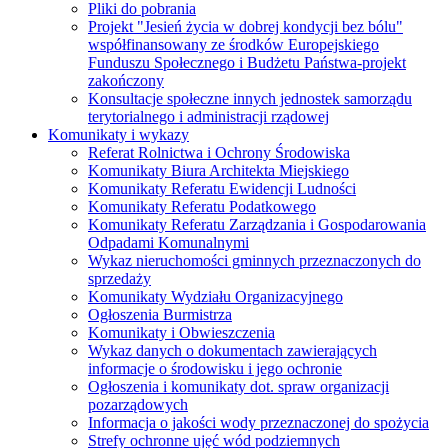
Pliki do pobrania
Projekt "Jesień życia w dobrej kondycji bez bólu"
współfinansowany ze środków Europejskiego
Funduszu Społecznego i Budżetu Państwa-projekt
zakończony
Konsultacje społeczne innych jednostek samorządu
terytorialnego i administracji rządowej
Komunikaty i wykazy
Referat Rolnictwa i Ochrony Środowiska
Komunikaty Biura Architekta Miejskiego
Komunikaty Referatu Ewidencji Ludności
Komunikaty Referatu Podatkowego
Komunikaty Referatu Zarządzania i Gospodarowania
Odpadami Komunalnymi
Wykaz nieruchomości gminnych przeznaczonych do
sprzedaży
Komunikaty Wydziału Organizacyjnego
Ogłoszenia Burmistrza
Komunikaty i Obwieszczenia
Wykaz danych o dokumentach zawierających
informacje o środowisku i jego ochronie
Ogłoszenia i komunikaty dot. spraw organizacji
pozarządowych
Informacja o jakości wody przeznaczonej do spożycia
Strefy ochronne ujęć wód podziemnych