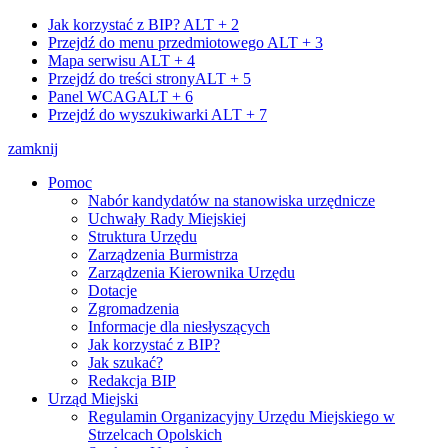
Jak korzystać z BIP?
ALT + 2
Przejdź do menu przedmiotowego
ALT + 3
Mapa serwisu
ALT + 4
Przejdź do treści strony
ALT + 5
Panel WCAG
ALT + 6
Przejdź do wyszukiwarki
ALT + 7
zamknij
Pomoc
Nabór kandydatów na stanowiska urzędnicze
Uchwały Rady Miejskiej
Struktura Urzędu
Zarządzenia Burmistrza
Zarządzenia Kierownika Urzędu
Dotacje
Zgromadzenia
Informacje dla niesłyszących
Jak korzystać z BIP?
Jak szukać?
Redakcja BIP
Urząd Miejski
Regulamin Organizacyjny Urzędu Miejskiego w
Strzelcach Opolskich