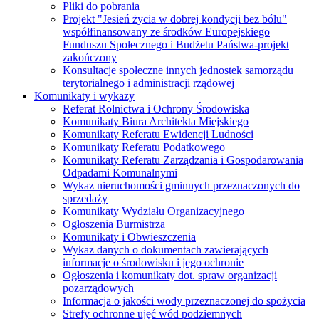
Pliki do pobrania
Projekt "Jesień życia w dobrej kondycji bez bólu"
współfinansowany ze środków Europejskiego
Funduszu Społecznego i Budżetu Państwa-projekt
zakończony
Konsultacje społeczne innych jednostek samorządu
terytorialnego i administracji rządowej
Komunikaty i wykazy
Referat Rolnictwa i Ochrony Środowiska
Komunikaty Biura Architekta Miejskiego
Komunikaty Referatu Ewidencji Ludności
Komunikaty Referatu Podatkowego
Komunikaty Referatu Zarządzania i Gospodarowania
Odpadami Komunalnymi
Wykaz nieruchomości gminnych przeznaczonych do
sprzedaży
Komunikaty Wydziału Organizacyjnego
Ogłoszenia Burmistrza
Komunikaty i Obwieszczenia
Wykaz danych o dokumentach zawierających
informacje o środowisku i jego ochronie
Ogłoszenia i komunikaty dot. spraw organizacji
pozarządowych
Informacja o jakości wody przeznaczonej do spożycia
Strefy ochronne ujęć wód podziemnych