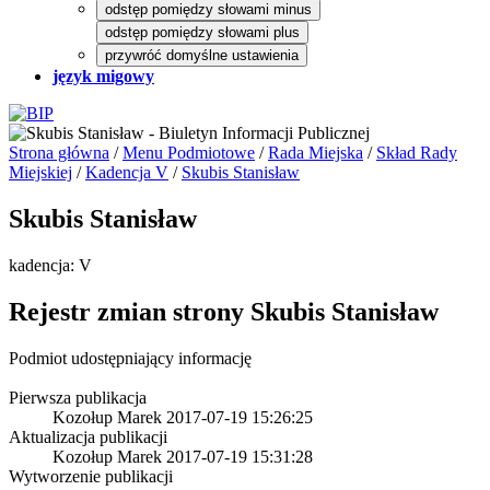
odstęp pomiędzy słowami minus
odstęp pomiędzy słowami plus
przywróć domyślne ustawienia
język migowy
Strona główna
/
Menu Podmiotowe
/
Rada Miejska
/
Skład Rady
Miejskiej
/
Kadencja V
/
Skubis Stanisław
Skubis Stanisław
kadencja: V
Rejestr zmian strony
Skubis Stanisław
Podmiot udostępniający informację
Pierwsza publikacja
Kozołup Marek
2017-07-19 15:26:25
Aktualizacja publikacji
Kozołup Marek
2017-07-19 15:31:28
Wytworzenie publikacji