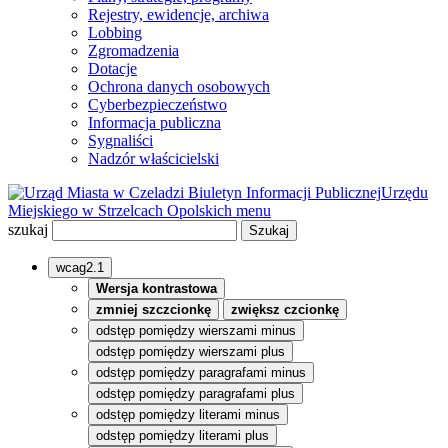
Rejestry, ewidencje, archiwa
Lobbing
Zgromadzenia
Dotacje
Ochrona danych osobowych
Cyberbezpieczeństwo
Informacja publiczna
Sygnaliści
Nadzór właścicielski
Biuletyn Informacji Publicznej
Urzędu
Miejskiego w Strzelcach Opolskich
menu
szukaj
wcag2.1
Wersja kontrastowa
zmniej szczcionkę
zwiększ czcionkę
odstęp pomiędzy wierszami minus
odstęp pomiędzy wierszami plus
odstęp pomiędzy paragrafami minus
odstęp pomiędzy paragrafami plus
odstęp pomiędzy literami minus
odstęp pomiędzy literami plus