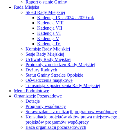
Raport o stanie Gminy
Rada Miejska
Skład Rady Miejskiej
Kadencja IX - 2024 - 2029 rok
Kadencja VIII
Kadencja VII
Kadencja VI
Kadencja V
Kadencja IV
Komisje Rady Miejskiej
Sesje Rady Miejskiej
Uchwały Rady Miejskiej
Protokoły z posiedzeń Rady Miejskiej
Dyżury Radnych
Statut Gminy Strzelce Opolskie
Oświadczenia majątkowe
Transmisja z posiedzenia Rady Miejskiej
Menu Podmiotowe
Organizacje Pozarządowe
Dotacje
Programy współpracy
Sprawozdania z realizacji programów współpracy
Konsultacje projektów aktów prawa miejscowego i
projektów programów współpracy
Baza organizacji pozarządowych