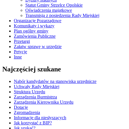
Statut Gminy Strzelce Opolskie
Oświadczenia majątkowe
Transmisja z posiedzenia Rady Miejskiej
Organizacje Pozarządowe
Komunikaty i wykazy
Plan ogólny gminy
Zamówienia Publiczne
Przetargi
Załatw sprawę w urzędzie
Petycje
Inne
Najczęściej szukane
Nabór kandydatów na stanowiska urzędnicze
Uchwały Rady Miejskiej
Struktura Urzędu
Zarządzenia Burmistrza
Zarządzenia Kierownika Urzędu
Dotacje
Zgromadzenia
Informacje dla niesłyszących
Jak korzystać z BIP?
Jak szukać?