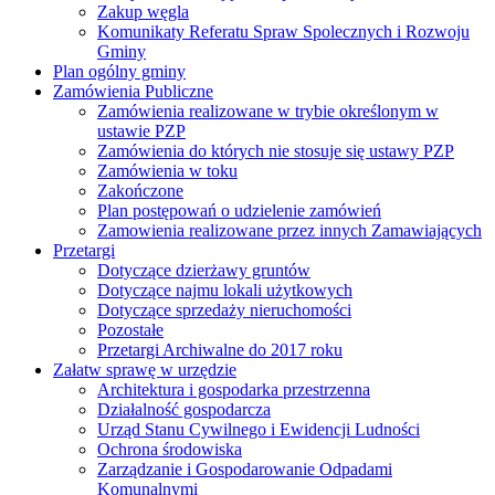
Zakup węgla
Komunikaty Referatu Spraw Spolecznych i Rozwoju
Gminy
Plan ogólny gminy
Zamówienia Publiczne
Zamówienia realizowane w trybie określonym w
ustawie PZP
Zamówienia do których nie stosuje się ustawy PZP
Zamówienia w toku
Zakończone
Plan postępowań o udzielenie zamówień
Zamowienia realizowane przez innych Zamawiających
Przetargi
Dotyczące dzierżawy gruntów
Dotyczące najmu lokali użytkowych
Dotyczące sprzedaży nieruchomości
Pozostałe
Przetargi Archiwalne do 2017 roku
Załatw sprawę w urzędzie
Architektura i gospodarka przestrzenna
Działalność gospodarcza
Urząd Stanu Cywilnego i Ewidencji Ludności
Ochrona środowiska
Zarządzanie i Gospodarowanie Odpadami
Komunalnymi