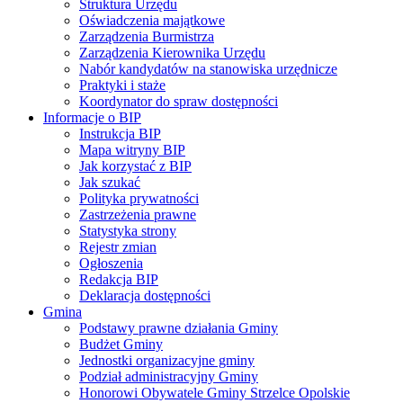
Struktura Urzędu
Oświadczenia majątkowe
Zarządzenia Burmistrza
Zarządzenia Kierownika Urzędu
Nabór kandydatów na stanowiska urzędnicze
Praktyki i staże
Koordynator do spraw dostępności
Informacje o BIP
Instrukcja BIP
Mapa witryny BIP
Jak korzystać z BIP
Jak szukać
Polityka prywatności
Zastrzeżenia prawne
Statystyka strony
Rejestr zmian
Ogłoszenia
Redakcja BIP
Deklaracja dostępności
Gmina
Podstawy prawne działania Gminy
Budżet Gminy
Jednostki organizacyjne gminy
Podział administracyjny Gminy
Honorowi Obywatele Gminy Strzelce Opolskie