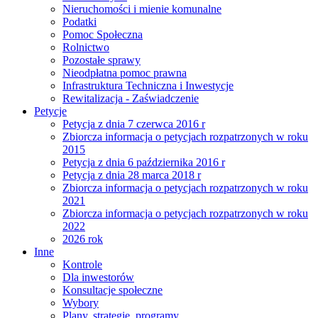
Nieruchomości i mienie komunalne
Podatki
Pomoc Społeczna
Rolnictwo
Pozostałe sprawy
Nieodpłatna pomoc prawna
Infrastruktura Techniczna i Inwestycje
Rewitalizacja - Zaświadczenie
Petycje
Petycja z dnia 7 czerwca 2016 r
Zbiorcza informacja o petycjach rozpatrzonych w roku
2015
Petycja z dnia 6 października 2016 r
Petycja z dnia 28 marca 2018 r
Zbiorcza informacja o petycjach rozpatrzonych w roku
2021
Zbiorcza informacja o petycjach rozpatrzonych w roku
2022
2026 rok
Inne
Kontrole
Dla inwestorów
Konsultacje społeczne
Wybory
Plany, strategie, programy