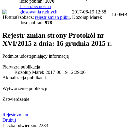
ilość pobrań:
1070
Lista obecności i
głosowania radnych
2017-06-19 12:58
1.09MB
zobacz:
rejestr zmian pliku
,
Kozołup Marek
ilość pobrań:
978
Rejestr zmian strony
Protokół nr
XVI/2015 z dnia: 16 grudnia 2015 r.
Podmiot udostępniający informację
Pierwsza publikacja
Kozołup Marek
2017-06-19 12:29:06
Aktualizacja publikacji
Wytworzenie publikacji
Zatwierdzenie
Rejestr zmian
Drukuj
Liczba odwiedzin: 2283