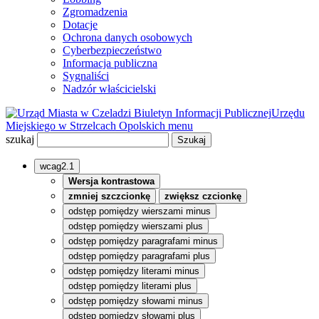
Zgromadzenia
Dotacje
Ochrona danych osobowych
Cyberbezpieczeństwo
Informacja publiczna
Sygnaliści
Nadzór właścicielski
Biuletyn Informacji Publicznej
Urzędu
Miejskiego w Strzelcach Opolskich
menu
szukaj
wcag2.1
Wersja kontrastowa
zmniej szczcionkę
zwiększ czcionkę
odstęp pomiędzy wierszami minus
odstęp pomiędzy wierszami plus
odstęp pomiędzy paragrafami minus
odstęp pomiędzy paragrafami plus
odstęp pomiędzy literami minus
odstęp pomiędzy literami plus
odstęp pomiędzy słowami minus
odstęp pomiędzy słowami plus