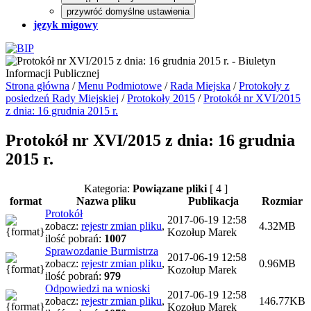
przywróć domyślne ustawienia
język migowy
Strona główna
/
Menu Podmiotowe
/
Rada Miejska
/
Protokoły z
posiedzeń Rady Miejskiej
/
Protokoły 2015
/
Protokół nr XVI/2015
z dnia: 16 grudnia 2015 r.
Protokół nr XVI/2015 z dnia: 16 grudnia
2015 r.
Kategoria:
Powiązane pliki
[ 4 ]
format
Nazwa pliku
Publikacja
Rozmiar
Protokół
2017-06-19 12:58
zobacz:
rejestr zmian pliku
,
4.32MB
Kozołup Marek
ilość pobrań:
1007
Sprawozdanie Burmistrza
2017-06-19 12:58
zobacz:
rejestr zmian pliku
,
0.96MB
Kozołup Marek
ilość pobrań:
979
Odpowiedzi na wnioski
2017-06-19 12:58
zobacz:
rejestr zmian pliku
,
146.77KB
Kozołup Marek