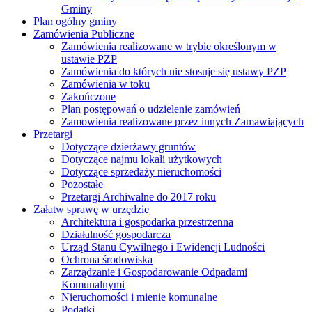
Gminy
Plan ogólny gminy
Zamówienia Publiczne
Zamówienia realizowane w trybie określonym w
ustawie PZP
Zamówienia do których nie stosuje się ustawy PZP
Zamówienia w toku
Zakończone
Plan postępowań o udzielenie zamówień
Zamowienia realizowane przez innych Zamawiających
Przetargi
Dotyczące dzierżawy gruntów
Dotyczące najmu lokali użytkowych
Dotyczące sprzedaży nieruchomości
Pozostałe
Przetargi Archiwalne do 2017 roku
Załatw sprawę w urzędzie
Architektura i gospodarka przestrzenna
Działalność gospodarcza
Urząd Stanu Cywilnego i Ewidencji Ludności
Ochrona środowiska
Zarządzanie i Gospodarowanie Odpadami
Komunalnymi
Nieruchomości i mienie komunalne
Podatki