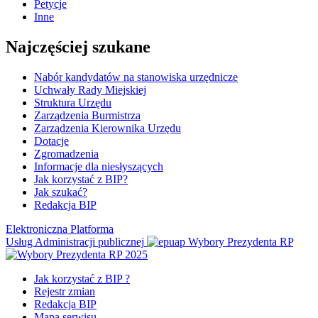
Petycje
Inne
Najczęściej szukane
Nabór kandydatów na stanowiska urzędnicze
Uchwały Rady Miejskiej
Struktura Urzędu
Zarządzenia Burmistrza
Zarządzenia Kierownika Urzędu
Dotacje
Zgromadzenia
Informacje dla niesłyszących
Jak korzystać z BIP?
Jak szukać?
Redakcja BIP
Elektroniczna Platforma
Usług Administracji publicznej
Wybory Prezydenta RP
Jak korzystać z BIP ?
Rejestr zmian
Redakcja BIP
Mapa serwisu