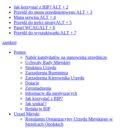
Jak korzystać z BIP?
ALT + 2
Przejdź do menu przedmiotowego
ALT + 3
Mapa serwisu
ALT + 4
Przejdź do treści strony
ALT + 5
Panel WCAG
ALT + 6
Przejdź do wyszukiwarki
ALT + 7
zamknij
Pomoc
Nabór kandydatów na stanowiska urzędnicze
Uchwały Rady Miejskiej
Struktura Urzędu
Zarządzenia Burmistrza
Zarządzenia Kierownika Urzędu
Dotacje
Zgromadzenia
Informacje dla niesłyszących
Jak korzystać z BIP?
Jak szukać?
Redakcja BIP
Urząd Miejski
Regulamin Organizacyjny Urzędu Miejskiego w
Strzelcach Opolskich