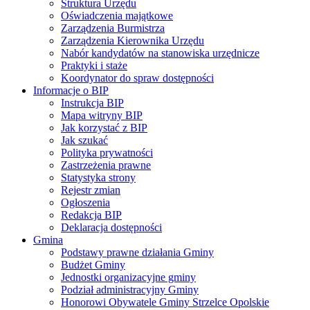
Struktura Urzędu
Oświadczenia majątkowe
Zarządzenia Burmistrza
Zarządzenia Kierownika Urzędu
Nabór kandydatów na stanowiska urzędnicze
Praktyki i staże
Koordynator do spraw dostępności
Informacje o BIP
Instrukcja BIP
Mapa witryny BIP
Jak korzystać z BIP
Jak szukać
Polityka prywatności
Zastrzeżenia prawne
Statystyka strony
Rejestr zmian
Ogłoszenia
Redakcja BIP
Deklaracja dostępności
Gmina
Podstawy prawne działania Gminy
Budżet Gminy
Jednostki organizacyjne gminy
Podział administracyjny Gminy
Honorowi Obywatele Gminy Strzelce Opolskie