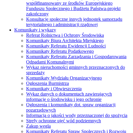
współfinansowany ze środków Europejskiego
Funduszu Społecznego i Budżetu Państwa-projekt
zakończony
Konsultacje społeczne innych jednostek samorządu
terytorialnego i administracji rządowej
Komunikaty i wykazy
Referat Rolnictwa i Ochrony Środowiska
Komunikaty Biura Architekta Miejskiego
Komunikaty Referatu Ewidencji Ludności
Komunikaty Referatu Podatkowego
Komunikaty Referatu Zarządzania i Gospodarowania
Odpadami Komunalnymi
Wykaz nieruchomości gminnych przeznaczonych do
sprzedaży
Komunikaty Wydziału Organizacyjnego
Ogłoszenia Burmistrza
Komunikaty i Obwieszczenia
Wykaz danych o dokumentach zawierających
informacje o środowisku i jego ochronie
Ogłoszenia i komunikaty dot. spraw organizacji
pozarządowych
Informacja o jakości wody przeznaczonej do spożycia
Strefy ochronne ujęć wód podziemnych
Zakup węgla
Komunikaty Referatu Spraw Spolecznych i Rozwoju