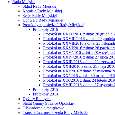
Rada Miejska
Skład Rady Miejskiej
Komisje Rady Miejskiej
Sesje Rady Miejskiej
Uchwały Rady Miejskiej
Protokoły z posiedzeń Rady Miejskiej
Protokoły 2016
Protokół nr XXIX/2016 z dnia: 28 grudnia 2
Protokół nr XXVIII/2016 z dnia: 20 grudnia
Protokół nr XXVII/2016 z dnia: 23 listopada
Protokół nr XXVI/2016 z dnia: 26 październ
Protokół nr XXV/2016 z dnia: 28 września 
Protokół nr XXIV/2016 z dnia: 27 lipca 201
Protokół nr XXIII/2016 z dnia: 29 czerwca 
Protokół nr XXII/2016 z dnia: 25 maja 2016 
Protokół nr XXI/2016 z dnia: 27 kwietnia 20
Protokół nr XX/2016 z dnia: 30 marca 2016 
Protokół nr XIX/2016 z dnia: 24 lutego 2016
Protokół nr XVIII/2016 z dnia: 27 stycznia 
Protokoły 2015
Protokoły 2014
Dyżury Radnych
Statut Gminy Strzelce Opolskie
Oświadczenia majątkowe
Transmisja z posiedzenia Rady Miejskiej