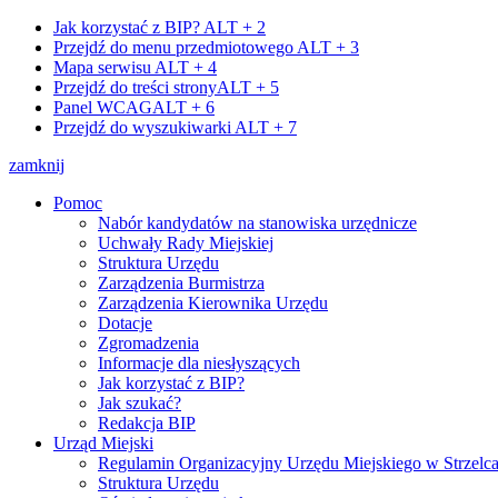
Jak korzystać z BIP?
ALT + 2
Przejdź do menu przedmiotowego
ALT + 3
Mapa serwisu
ALT + 4
Przejdź do treści strony
ALT + 5
Panel WCAG
ALT + 6
Przejdź do wyszukiwarki
ALT + 7
zamknij
Pomoc
Nabór kandydatów na stanowiska urzędnicze
Uchwały Rady Miejskiej
Struktura Urzędu
Zarządzenia Burmistrza
Zarządzenia Kierownika Urzędu
Dotacje
Zgromadzenia
Informacje dla niesłyszących
Jak korzystać z BIP?
Jak szukać?
Redakcja BIP
Urząd Miejski
Regulamin Organizacyjny Urzędu Miejskiego w Strzelc
Struktura Urzędu