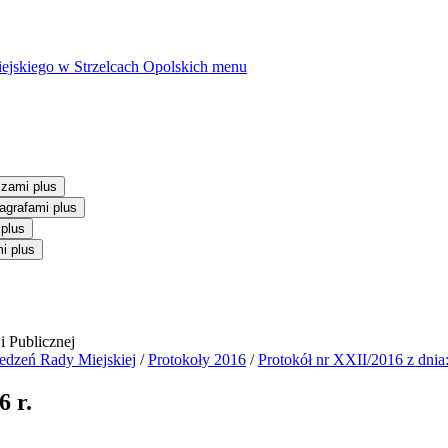
ejskiego w Strzelcach Opolskich
menu
szami plus
agrafami plus
 plus
i plus
iedzeń Rady Miejskiej
/
Protokoły 2016
/
Protokół nr XXII/2016 z dnia:
6 r.