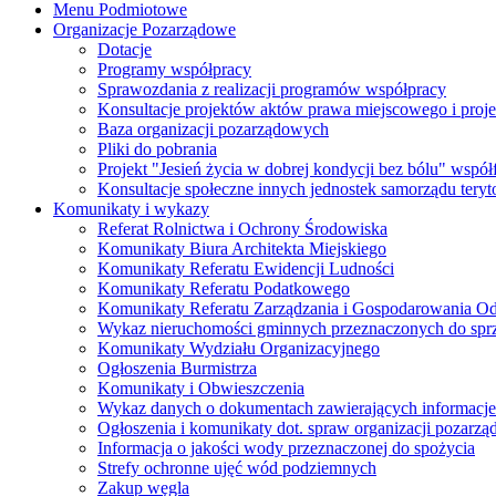
Menu Podmiotowe
Organizacje Pozarządowe
Dotacje
Programy współpracy
Sprawozdania z realizacji programów współpracy
Konsultacje projektów aktów prawa miejscowego i pro
Baza organizacji pozarządowych
Pliki do pobrania
Projekt "Jesień życia w dobrej kondycji bez bólu" wsp
Konsultacje społeczne innych jednostek samorządu teryto
Komunikaty i wykazy
Referat Rolnictwa i Ochrony Środowiska
Komunikaty Biura Architekta Miejskiego
Komunikaty Referatu Ewidencji Ludności
Komunikaty Referatu Podatkowego
Komunikaty Referatu Zarządzania i Gospodarowania 
Wykaz nieruchomości gminnych przeznaczonych do spr
Komunikaty Wydziału Organizacyjnego
Ogłoszenia Burmistrza
Komunikaty i Obwieszczenia
Wykaz danych o dokumentach zawierających informacje 
Ogłoszenia i komunikaty dot. spraw organizacji pozarz
Informacja o jakości wody przeznaczonej do spożycia
Strefy ochronne ujęć wód podziemnych
Zakup węgla