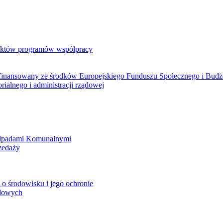
jektów programów współpracy
ółfinansowany ze środków Europejskiego Funduszu Społecznego i Bud
rialnego i administracji rządowej
Odpadami Komunalnymi
zedaży
o środowisku i jego ochronie
ądowych