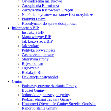
Oświadczenia majątkowe
Zarządzenia Burmistrza
Zarządzenia Kierownika Urzędu
Nabór kandydatów na stanowiska urzędnicze
Praktyki i staże
Koordynator do spraw dostępności
Informacje o BIP
Instrukcja BIP
Mapa witryny BIP
Jak korzystać z BIP
Jak szukać
Polityka prywatności
Zastrzeżenia prawne
Statystyka strony
Rejestr zmian
Ogłoszenia
Redakcja BIP
Deklaracja dostępności
Gmina
Podstawy prawne działania Gminy
Budżet Gminy
Jednostki organizacyjne gminy
Podział administracyjny Gminy
Honorowi Obywatele Gminy Strzelce Opolskie
Raport o stanie Gminy