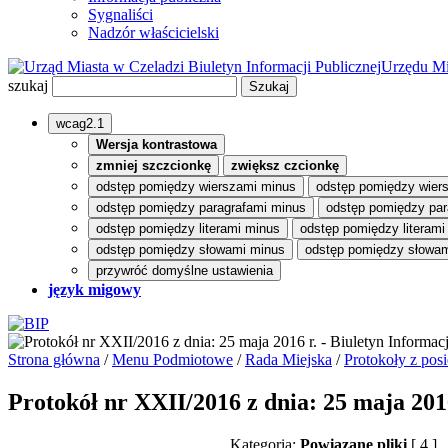
Sygnaliści
Nadzór właścicielski
Biuletyn Informacji Publicznej
Urzędu Mi
szukaj
wcag2.1
Wersja kontrastowa
zmniej szczcionkę
zwiększ czcionkę
odstęp pomiędzy wierszami minus
odstęp pomiędzy wier
odstęp pomiędzy paragrafami minus
odstęp pomiędzy par
odstęp pomiędzy literami minus
odstęp pomiędzy literami
odstęp pomiędzy słowami minus
odstęp pomiędzy słowam
przywróć domyślne ustawienia
język migowy
Strona główna
/
Menu Podmiotowe
/
Rada Miejska
/
Protokoły z pos
Protokół nr XXII/2016 z dnia: 25 maja 201
Kategoria:
Powiązane pliki
[ 4 ]