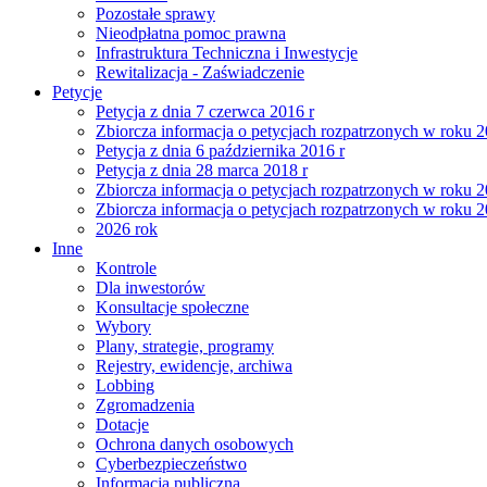
Pozostałe sprawy
Nieodpłatna pomoc prawna
Infrastruktura Techniczna i Inwestycje
Rewitalizacja - Zaświadczenie
Petycje
Petycja z dnia 7 czerwca 2016 r
Zbiorcza informacja o petycjach rozpatrzonych w roku 
Petycja z dnia 6 października 2016 r
Petycja z dnia 28 marca 2018 r
Zbiorcza informacja o petycjach rozpatrzonych w roku 
Zbiorcza informacja o petycjach rozpatrzonych w roku 
2026 rok
Inne
Kontrole
Dla inwestorów
Konsultacje społeczne
Wybory
Plany, strategie, programy
Rejestry, ewidencje, archiwa
Lobbing
Zgromadzenia
Dotacje
Ochrona danych osobowych
Cyberbezpieczeństwo
Informacja publiczna