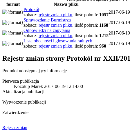
format
Nazwa pliku
Protokół
2017-06-19
zobacz:
rejestr zmian pliku
,
ilość pobrań:
1057
Sprawozdanie Burmistrza
2017-06-19
zobacz:
rejestr zmian pliku
,
ilość pobrań:
1168
Odpowiedzi na zapytania
2017-06-19
zobacz:
rejestr zmian pliku
,
ilość pobrań:
1215
Lista obecności i głosowania radnych
2017-06-19
zobacz:
rejestr zmian pliku
,
ilość pobrań:
960
Rejestr zmian strony
Protokół nr XXII/201
Podmiot udostępniający informację
Pierwsza publikacja
Kozołup Marek
2017-06-19 12:14:00
Aktualizacja publikacji
Wytworzenie publikacji
Zatwierdzenie
Rejestr zmian