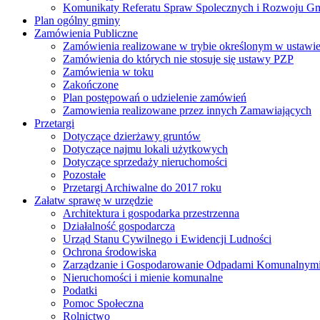
Komunikaty Referatu Spraw Spolecznych i Rozwoju G
Plan ogólny gminy
Zamówienia Publiczne
Zamówienia realizowane w trybie określonym w ustawi
Zamówienia do których nie stosuje się ustawy PZP
Zamówienia w toku
Zakończone
Plan postępowań o udzielenie zamówień
Zamowienia realizowane przez innych Zamawiających
Przetargi
Dotyczące dzierżawy gruntów
Dotyczące najmu lokali użytkowych
Dotyczące sprzedaży nieruchomości
Pozostałe
Przetargi Archiwalne do 2017 roku
Załatw sprawę w urzędzie
Architektura i gospodarka przestrzenna
Działalność gospodarcza
Urząd Stanu Cywilnego i Ewidencji Ludności
Ochrona środowiska
Zarządzanie i Gospodarowanie Odpadami Komunalnym
Nieruchomości i mienie komunalne
Podatki
Pomoc Społeczna
Rolnictwo