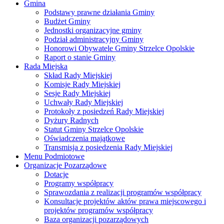
Gmina
Podstawy prawne działania Gminy
Budżet Gminy
Jednostki organizacyjne gminy
Podział administracyjny Gminy
Honorowi Obywatele Gminy Strzelce Opolskie
Raport o stanie Gminy
Rada Miejska
Skład Rady Miejskiej
Komisje Rady Miejskiej
Sesje Rady Miejskiej
Uchwały Rady Miejskiej
Protokoły z posiedzeń Rady Miejskiej
Dyżury Radnych
Statut Gminy Strzelce Opolskie
Oświadczenia majątkowe
Transmisja z posiedzenia Rady Miejskiej
Menu Podmiotowe
Organizacje Pozarządowe
Dotacje
Programy współpracy
Sprawozdania z realizacji programów współpracy
Konsultacje projektów aktów prawa miejscowego i
projektów programów współpracy
Baza organizacji pozarządowych