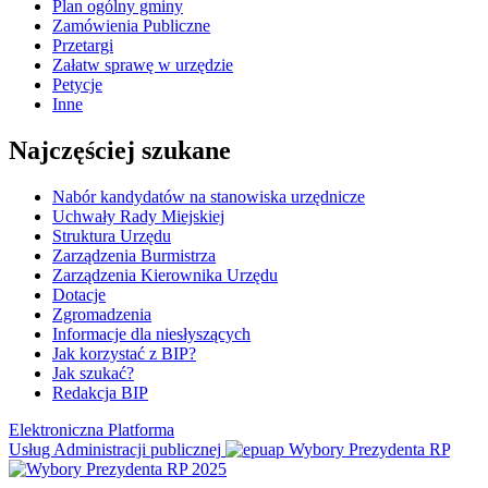
Plan ogólny gminy
Zamówienia Publiczne
Przetargi
Załatw sprawę w urzędzie
Petycje
Inne
Najczęściej szukane
Nabór kandydatów na stanowiska urzędnicze
Uchwały Rady Miejskiej
Struktura Urzędu
Zarządzenia Burmistrza
Zarządzenia Kierownika Urzędu
Dotacje
Zgromadzenia
Informacje dla niesłyszących
Jak korzystać z BIP?
Jak szukać?
Redakcja BIP
Elektroniczna Platforma
Usług Administracji publicznej
Wybory Prezydenta RP