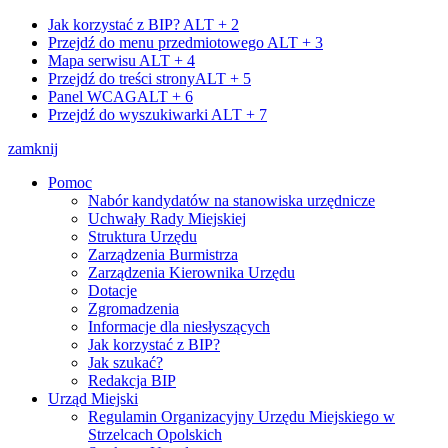
Jak korzystać z BIP?
ALT + 2
Przejdź do menu przedmiotowego
ALT + 3
Mapa serwisu
ALT + 4
Przejdź do treści strony
ALT + 5
Panel WCAG
ALT + 6
Przejdź do wyszukiwarki
ALT + 7
zamknij
Pomoc
Nabór kandydatów na stanowiska urzędnicze
Uchwały Rady Miejskiej
Struktura Urzędu
Zarządzenia Burmistrza
Zarządzenia Kierownika Urzędu
Dotacje
Zgromadzenia
Informacje dla niesłyszących
Jak korzystać z BIP?
Jak szukać?
Redakcja BIP
Urząd Miejski
Regulamin Organizacyjny Urzędu Miejskiego w
Strzelcach Opolskich