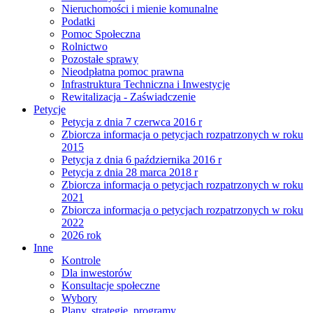
Nieruchomości i mienie komunalne
Podatki
Pomoc Społeczna
Rolnictwo
Pozostałe sprawy
Nieodpłatna pomoc prawna
Infrastruktura Techniczna i Inwestycje
Rewitalizacja - Zaświadczenie
Petycje
Petycja z dnia 7 czerwca 2016 r
Zbiorcza informacja o petycjach rozpatrzonych w roku
2015
Petycja z dnia 6 października 2016 r
Petycja z dnia 28 marca 2018 r
Zbiorcza informacja o petycjach rozpatrzonych w roku
2021
Zbiorcza informacja o petycjach rozpatrzonych w roku
2022
2026 rok
Inne
Kontrole
Dla inwestorów
Konsultacje społeczne
Wybory
Plany, strategie, programy