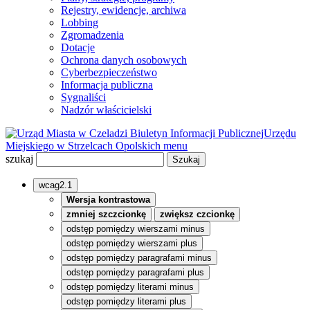
Rejestry, ewidencje, archiwa
Lobbing
Zgromadzenia
Dotacje
Ochrona danych osobowych
Cyberbezpieczeństwo
Informacja publiczna
Sygnaliści
Nadzór właścicielski
Biuletyn Informacji Publicznej
Urzędu
Miejskiego w Strzelcach Opolskich
menu
szukaj
wcag2.1
Wersja kontrastowa
zmniej szczcionkę
zwiększ czcionkę
odstęp pomiędzy wierszami minus
odstęp pomiędzy wierszami plus
odstęp pomiędzy paragrafami minus
odstęp pomiędzy paragrafami plus
odstęp pomiędzy literami minus
odstęp pomiędzy literami plus