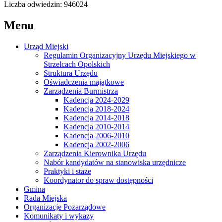
Liczba odwiedzin: 946024
Menu
Urząd Miejski
Regulamin Organizacyjny Urzędu Miejskiego w
Strzelcach Opolskich
Struktura Urzędu
Oświadczenia majątkowe
Zarządzenia Burmistrza
Kadencja 2024-2029
Kadencja 2018-2024
Kadencja 2014-2018
Kadencja 2010-2014
Kadencja 2006-2010
Kadencja 2002-2006
Zarządzenia Kierownika Urzędu
Nabór kandydatów na stanowiska urzędnicze
Praktyki i staże
Koordynator do spraw dostępności
Gmina
Rada Miejska
Organizacje Pozarządowe
Komunikaty i wykazy