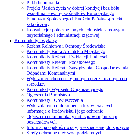
Pliki do pobrania
Projekt "Jesień życia w dobrej kondycji bez bólu"
współfinansowany ze środków Europejskiego
Funduszu Społecznego i Budżetu Państwa-projekt
zakończony
Konsultacje społeczne innych jednostek samorządu
terytorialnego i administracji rządowej
Komunikaty i wykazy
Referat Rolnictwa i Ochrony Środowiska
Komunikaty Biura Architekta Miejskiego
Komunikaty Referatu Ewidencji Ludności
Komunikaty Referatu Podatkowego
Komunikaty Referatu Zarządzania i Gospodarowania
Odpadami Komunalnymi
Wykaz nieruchomości gminnych przeznaczonych do
sprzedaży
Komunikaty Wydziału Organizacyjnego
Ogłoszenia Burmistrza
Komunikaty i Obwieszczenia
Wykaz danych o dokumentach zawierających
informacje o środowisku i jego ochronie
Ogłoszenia i komunikaty dot. spraw organizacji
pozarządowych
Informacja o jakości wody przeznaczonej do spożycia
Strefy ochronne ujęć wód podziemnych