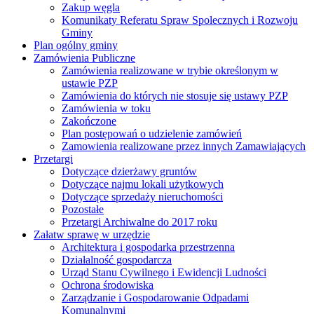
Zakup węgla
Komunikaty Referatu Spraw Spolecznych i Rozwoju
Gminy
Plan ogólny gminy
Zamówienia Publiczne
Zamówienia realizowane w trybie określonym w
ustawie PZP
Zamówienia do których nie stosuje się ustawy PZP
Zamówienia w toku
Zakończone
Plan postępowań o udzielenie zamówień
Zamowienia realizowane przez innych Zamawiających
Przetargi
Dotyczące dzierżawy gruntów
Dotyczące najmu lokali użytkowych
Dotyczące sprzedaży nieruchomości
Pozostałe
Przetargi Archiwalne do 2017 roku
Załatw sprawę w urzędzie
Architektura i gospodarka przestrzenna
Działalność gospodarcza
Urząd Stanu Cywilnego i Ewidencji Ludności
Ochrona środowiska
Zarządzanie i Gospodarowanie Odpadami
Komunalnymi