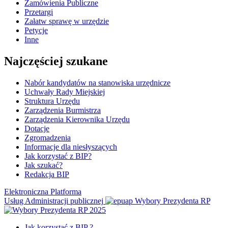
Zamówienia Publiczne
Przetargi
Załatw sprawę w urzędzie
Petycje
Inne
Najczęściej szukane
Nabór kandydatów na stanowiska urzędnicze
Uchwały Rady Miejskiej
Struktura Urzędu
Zarządzenia Burmistrza
Zarządzenia Kierownika Urzędu
Dotacje
Zgromadzenia
Informacje dla niesłyszących
Jak korzystać z BIP?
Jak szukać?
Redakcja BIP
Elektroniczna Platforma
Usług Administracji publicznej
Wybory Prezydenta RP
Jak korzystać z BIP ?