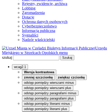
Rejestry, ewidencje, archiwa
Lobbing
Zgromadzenia
Dotacje
Ochrona danych osobowych
Cyberbezpieczeństwo
Informacja publiczna
Sygnaliści
Nadzór właścicielski
Biuletyn Informacji Publicznej
Urzędu
Miejskiego w Strzelcach Opolskich
menu
szukaj
wcag2.1
Wersja kontrastowa
zmniej szczcionkę
zwiększ czcionkę
odstęp pomiędzy wierszami minus
odstęp pomiędzy wierszami plus
odstęp pomiędzy paragrafami minus
odstęp pomiędzy paragrafami plus
odstęp pomiędzy literami minus
odstęp pomiędzy literami plus