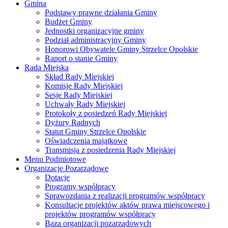
Gmina
Podstawy prawne działania Gminy
Budżet Gminy
Jednostki organizacyjne gminy
Podział administracyjny Gminy
Honorowi Obywatele Gminy Strzelce Opolskie
Raport o stanie Gminy
Rada Miejska
Skład Rady Miejskiej
Komisje Rady Miejskiej
Sesje Rady Miejskiej
Uchwały Rady Miejskiej
Protokoły z posiedzeń Rady Miejskiej
Dyżury Radnych
Statut Gminy Strzelce Opolskie
Oświadczenia majątkowe
Transmisja z posiedzenia Rady Miejskiej
Menu Podmiotowe
Organizacje Pozarządowe
Dotacje
Programy współpracy
Sprawozdania z realizacji programów współpracy
Konsultacje projektów aktów prawa miejscowego i
projektów programów współpracy
Baza organizacji pozarządowych