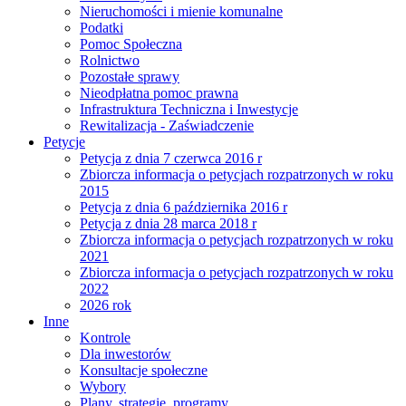
Nieruchomości i mienie komunalne
Podatki
Pomoc Społeczna
Rolnictwo
Pozostałe sprawy
Nieodpłatna pomoc prawna
Infrastruktura Techniczna i Inwestycje
Rewitalizacja - Zaświadczenie
Petycje
Petycja z dnia 7 czerwca 2016 r
Zbiorcza informacja o petycjach rozpatrzonych w roku
2015
Petycja z dnia 6 października 2016 r
Petycja z dnia 28 marca 2018 r
Zbiorcza informacja o petycjach rozpatrzonych w roku
2021
Zbiorcza informacja o petycjach rozpatrzonych w roku
2022
2026 rok
Inne
Kontrole
Dla inwestorów
Konsultacje społeczne
Wybory
Plany, strategie, programy