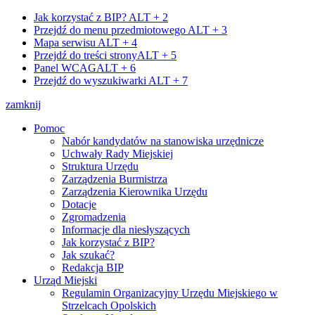
Jak korzystać z BIP?
ALT + 2
Przejdź do menu przedmiotowego
ALT + 3
Mapa serwisu
ALT + 4
Przejdź do treści strony
ALT + 5
Panel WCAG
ALT + 6
Przejdź do wyszukiwarki
ALT + 7
zamknij
Pomoc
Nabór kandydatów na stanowiska urzędnicze
Uchwały Rady Miejskiej
Struktura Urzędu
Zarządzenia Burmistrza
Zarządzenia Kierownika Urzędu
Dotacje
Zgromadzenia
Informacje dla niesłyszących
Jak korzystać z BIP?
Jak szukać?
Redakcja BIP
Urząd Miejski
Regulamin Organizacyjny Urzędu Miejskiego w
Strzelcach Opolskich