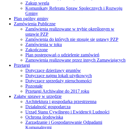
Zakup węgla
Komunikaty Referatu Spraw Spolecznych i Rozwoju
Gminy
Plan ogólny gminy
Zamówienia Publiczne
Zamówienia realizowane w trybie określonym w
ustawie PZP
Zamówienia do których nie stosuje się ustawy PZP
Zamówienia w toku
Zakończone
Plan postępowań o udzielenie zamówień
Zamowienia realizowane przez innych Zamawiających
Przetargi
Dotyczące dzierżawy gruntów
Dotyczące najmu lokali użytkowych
Dotyczące sprzedaży nieruchomości
Pozostałe
Przetargi Archiwalne do 2017 roku
Załatw sprawę w urzędzie
Architektura i gospodarka przestrzenna
Działalność gospodarcza
Urząd Stanu Cywilnego i Ewidencji Ludności
Ochrona środowiska
Zarządzanie i Gospodarowanie Odpadami
Komunalnymi