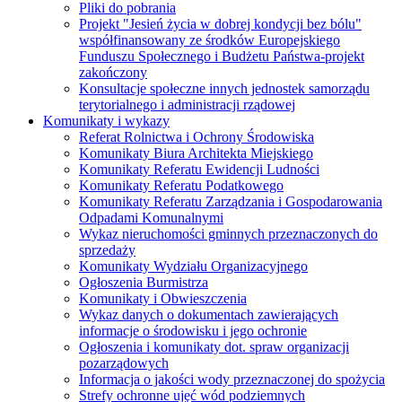
Pliki do pobrania
Projekt "Jesień życia w dobrej kondycji bez bólu"
współfinansowany ze środków Europejskiego
Funduszu Społecznego i Budżetu Państwa-projekt
zakończony
Konsultacje społeczne innych jednostek samorządu
terytorialnego i administracji rządowej
Komunikaty i wykazy
Referat Rolnictwa i Ochrony Środowiska
Komunikaty Biura Architekta Miejskiego
Komunikaty Referatu Ewidencji Ludności
Komunikaty Referatu Podatkowego
Komunikaty Referatu Zarządzania i Gospodarowania
Odpadami Komunalnymi
Wykaz nieruchomości gminnych przeznaczonych do
sprzedaży
Komunikaty Wydziału Organizacyjnego
Ogłoszenia Burmistrza
Komunikaty i Obwieszczenia
Wykaz danych o dokumentach zawierających
informacje o środowisku i jego ochronie
Ogłoszenia i komunikaty dot. spraw organizacji
pozarządowych
Informacja o jakości wody przeznaczonej do spożycia
Strefy ochronne ujęć wód podziemnych