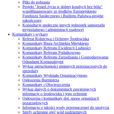
Pliki do pobrania
Projekt "Jesień życia w dobrej kondycji bez bólu"
współfinansowany ze środków Europejskiego
Funduszu Społecznego i Budżetu Państwa-projekt
zakończony
Konsultacje społeczne innych jednostek samorządu
terytorialnego i administracji rządowej
Komunikaty i wykazy
Referat Rolnictwa i Ochrony Środowiska
Komunikaty Biura Architekta Miejskiego
Komunikaty Referatu Ewidencji Ludności
Komunikaty Referatu Podatkowego
Komunikaty Referatu Zarządzania i Gospodarowania
Odpadami Komunalnymi
Wykaz nieruchomości gminnych przeznaczonych do
sprzedaży
Komunikaty Wydziału Organizacyjnego
Ogłoszenia Burmistrza
Komunikaty i Obwieszczenia
Wykaz danych o dokumentach zawierających
informacje o środowisku i jego ochronie
Ogłoszenia i komunikaty dot. spraw organizacji
pozarządowych
Informacja o jakości wody przeznaczonej do spożycia
Strefy ochronne ujęć wód podziemnych