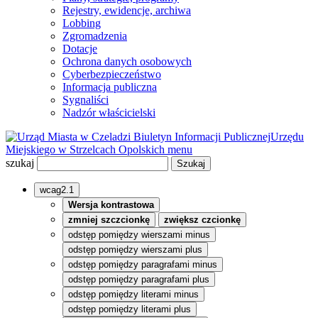
Rejestry, ewidencje, archiwa
Lobbing
Zgromadzenia
Dotacje
Ochrona danych osobowych
Cyberbezpieczeństwo
Informacja publiczna
Sygnaliści
Nadzór właścicielski
Biuletyn Informacji Publicznej
Urzędu
Miejskiego w Strzelcach Opolskich
menu
szukaj
wcag2.1
Wersja kontrastowa
zmniej szczcionkę
zwiększ czcionkę
odstęp pomiędzy wierszami minus
odstęp pomiędzy wierszami plus
odstęp pomiędzy paragrafami minus
odstęp pomiędzy paragrafami plus
odstęp pomiędzy literami minus
odstęp pomiędzy literami plus