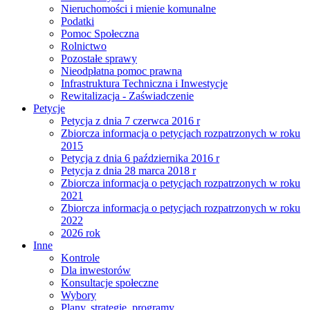
Nieruchomości i mienie komunalne
Podatki
Pomoc Społeczna
Rolnictwo
Pozostałe sprawy
Nieodpłatna pomoc prawna
Infrastruktura Techniczna i Inwestycje
Rewitalizacja - Zaświadczenie
Petycje
Petycja z dnia 7 czerwca 2016 r
Zbiorcza informacja o petycjach rozpatrzonych w roku
2015
Petycja z dnia 6 października 2016 r
Petycja z dnia 28 marca 2018 r
Zbiorcza informacja o petycjach rozpatrzonych w roku
2021
Zbiorcza informacja o petycjach rozpatrzonych w roku
2022
2026 rok
Inne
Kontrole
Dla inwestorów
Konsultacje społeczne
Wybory
Plany, strategie, programy