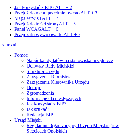
Jak korzystać z BIP?
ALT + 2
Przejdź do menu przedmiotowego
ALT + 3
Mapa serwisu
ALT + 4
Przejdź do treści strony
ALT + 5
Panel WCAG
ALT + 6
Przejdź do wyszukiwarki
ALT + 7
zamknij
Pomoc
Nabór kandydatów na stanowiska urzędnicze
Uchwały Rady Miejskiej
Struktura Urzędu
Zarządzenia Burmistrza
Zarządzenia Kierownika Urzędu
Dotacje
Zgromadzenia
Informacje dla niesłyszących
Jak korzystać z BIP?
Jak szukać?
Redakcja BIP
Urząd Miejski
Regulamin Organizacyjny Urzędu Miejskiego w
Strzelcach Opolskich