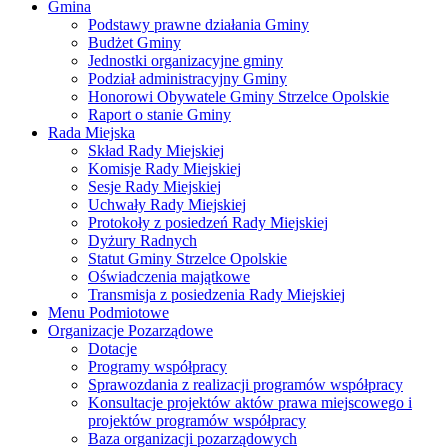
Gmina
Podstawy prawne działania Gminy
Budżet Gminy
Jednostki organizacyjne gminy
Podział administracyjny Gminy
Honorowi Obywatele Gminy Strzelce Opolskie
Raport o stanie Gminy
Rada Miejska
Skład Rady Miejskiej
Komisje Rady Miejskiej
Sesje Rady Miejskiej
Uchwały Rady Miejskiej
Protokoły z posiedzeń Rady Miejskiej
Dyżury Radnych
Statut Gminy Strzelce Opolskie
Oświadczenia majątkowe
Transmisja z posiedzenia Rady Miejskiej
Menu Podmiotowe
Organizacje Pozarządowe
Dotacje
Programy współpracy
Sprawozdania z realizacji programów współpracy
Konsultacje projektów aktów prawa miejscowego i
projektów programów współpracy
Baza organizacji pozarządowych