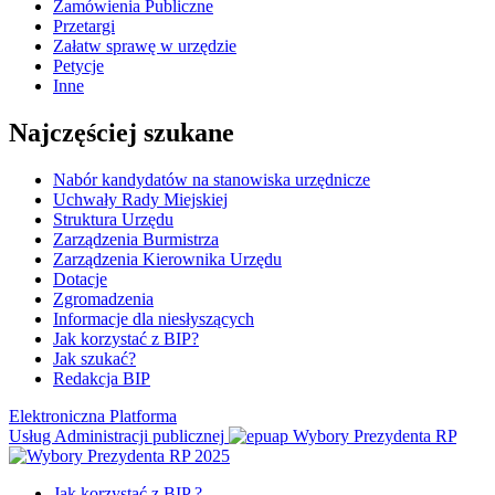
Zamówienia Publiczne
Przetargi
Załatw sprawę w urzędzie
Petycje
Inne
Najczęściej szukane
Nabór kandydatów na stanowiska urzędnicze
Uchwały Rady Miejskiej
Struktura Urzędu
Zarządzenia Burmistrza
Zarządzenia Kierownika Urzędu
Dotacje
Zgromadzenia
Informacje dla niesłyszących
Jak korzystać z BIP?
Jak szukać?
Redakcja BIP
Elektroniczna Platforma
Usług Administracji publicznej
Wybory Prezydenta RP
Jak korzystać z BIP ?