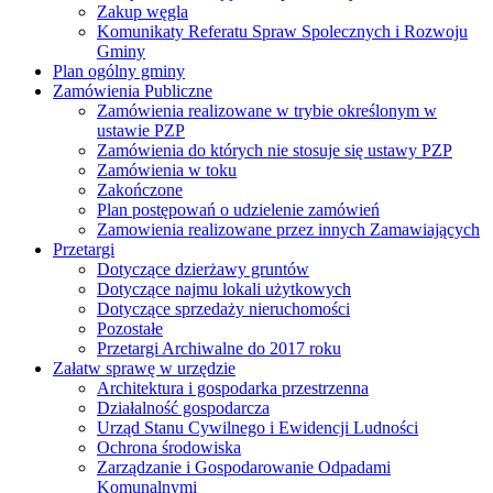
Zakup węgla
Komunikaty Referatu Spraw Spolecznych i Rozwoju
Gminy
Plan ogólny gminy
Zamówienia Publiczne
Zamówienia realizowane w trybie określonym w
ustawie PZP
Zamówienia do których nie stosuje się ustawy PZP
Zamówienia w toku
Zakończone
Plan postępowań o udzielenie zamówień
Zamowienia realizowane przez innych Zamawiających
Przetargi
Dotyczące dzierżawy gruntów
Dotyczące najmu lokali użytkowych
Dotyczące sprzedaży nieruchomości
Pozostałe
Przetargi Archiwalne do 2017 roku
Załatw sprawę w urzędzie
Architektura i gospodarka przestrzenna
Działalność gospodarcza
Urząd Stanu Cywilnego i Ewidencji Ludności
Ochrona środowiska
Zarządzanie i Gospodarowanie Odpadami
Komunalnymi