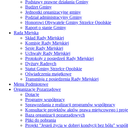
Podstawy prawne działania Gminy
Budżet Gminy
Jednostki organizacyjne gminy
Podział administracyjny Gminy
Honorowi Obywatele Gminy Strzelce Opolskie
Raport o stanie Gminy
Rada Miejska
Skład Rady Miejskiej
Komisje Rady Miejskiej
Sesje Rady Miejskiej
Uchwały Rady Miejskiej
Protokoły z posiedzeń Rady Miejskiej
Dyżury Radnych
Statut Gminy Strzelce Opolskie
Oświadczenia majątkowe
Transmisja z posiedzenia Rady Miejskiej
Menu Podmiotowe
Organizacje Pozarządowe
Dotacje
Programy współpracy
Sprawozdania z realizacji programów współpracy
Konsultacje projektów aktów prawa miejscowego i pro
Baza organizacji pozarządowych
Pliki do pobrania
Projekt "Jesień życia w dobrej kondycji bez bólu" wsp