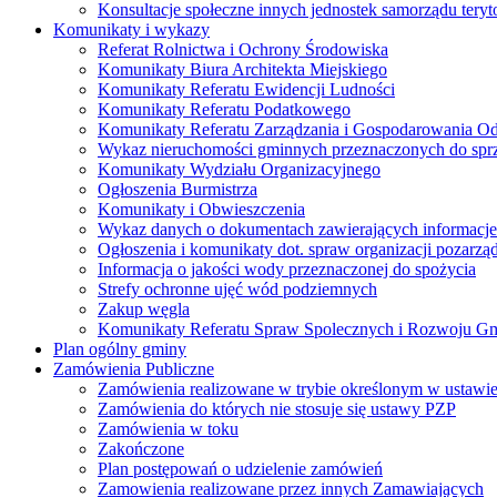
Konsultacje społeczne innych jednostek samorządu teryto
Komunikaty i wykazy
Referat Rolnictwa i Ochrony Środowiska
Komunikaty Biura Architekta Miejskiego
Komunikaty Referatu Ewidencji Ludności
Komunikaty Referatu Podatkowego
Komunikaty Referatu Zarządzania i Gospodarowania 
Wykaz nieruchomości gminnych przeznaczonych do spr
Komunikaty Wydziału Organizacyjnego
Ogłoszenia Burmistrza
Komunikaty i Obwieszczenia
Wykaz danych o dokumentach zawierających informacje 
Ogłoszenia i komunikaty dot. spraw organizacji pozarz
Informacja o jakości wody przeznaczonej do spożycia
Strefy ochronne ujęć wód podziemnych
Zakup węgla
Komunikaty Referatu Spraw Spolecznych i Rozwoju G
Plan ogólny gminy
Zamówienia Publiczne
Zamówienia realizowane w trybie określonym w ustawi
Zamówienia do których nie stosuje się ustawy PZP
Zamówienia w toku
Zakończone
Plan postępowań o udzielenie zamówień
Zamowienia realizowane przez innych Zamawiających