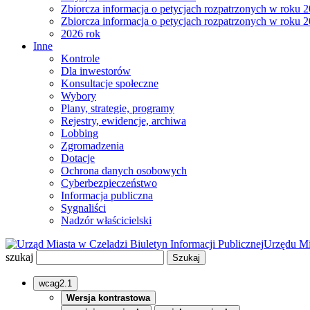
Zbiorcza informacja o petycjach rozpatrzonych w roku 
Zbiorcza informacja o petycjach rozpatrzonych w roku 
2026 rok
Inne
Kontrole
Dla inwestorów
Konsultacje społeczne
Wybory
Plany, strategie, programy
Rejestry, ewidencje, archiwa
Lobbing
Zgromadzenia
Dotacje
Ochrona danych osobowych
Cyberbezpieczeństwo
Informacja publiczna
Sygnaliści
Nadzór właścicielski
Biuletyn Informacji Publicznej
Urzędu Mi
szukaj
wcag2.1
Wersja kontrastowa