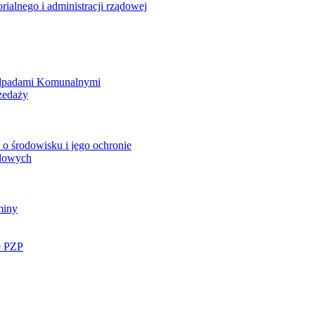
rialnego i administracji rządowej
Odpadami Komunalnymi
zedaży
o środowisku i jego ochronie
ądowych
miny
e PZP