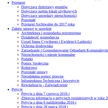
Przetargi
Dotyczące dzierżawy gruntów
Dotyczące najmu lokali użytkowych
Dotyczące sprzedaży nieruchomości
Pozostałe
Przetargi Archiwalne do 2017 roku
Załatw sprawę w urzędzie
Architektura i gospodarka przestrzenna
Działalność gospodarcza
Urząd Stanu Cywilnego i Ewidencji Ludności
Ochrona środowiska
Zarządzanie i Gospodarowanie Odpadami Komunalnym
Nieruchomości i mienie komunalne
Podatki
Pomoc Społeczna
Rolnictwo
Pozostałe sprawy
Nieodpłatna pomoc prawna
Infrastruktura Techniczna i Inwestycje
Rewitalizacja - Zaświadczenie
Petycje
Petycja z dnia 7 czerwca 2016 r
Zbiorcza informacja o petycjach rozpatrzonych w roku 
Petycja z dnia 6 października 2016 r
Petycja z dnia 28 marca 2018 r