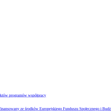
jektów programów współpracy
ółfinansowany ze środków Europejskiego Funduszu Społecznego i Bud