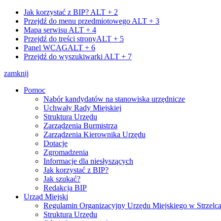
Jak korzystać z BIP?
ALT + 2
Przejdź do menu przedmiotowego
ALT + 3
Mapa serwisu
ALT + 4
Przejdź do treści strony
ALT + 5
Panel WCAG
ALT + 6
Przejdź do wyszukiwarki
ALT + 7
zamknij
Pomoc
Nabór kandydatów na stanowiska urzędnicze
Uchwały Rady Miejskiej
Struktura Urzędu
Zarządzenia Burmistrza
Zarządzenia Kierownika Urzędu
Dotacje
Zgromadzenia
Informacje dla niesłyszących
Jak korzystać z BIP?
Jak szukać?
Redakcja BIP
Urząd Miejski
Regulamin Organizacyjny Urzędu Miejskiego w Strzelc
Struktura Urzędu