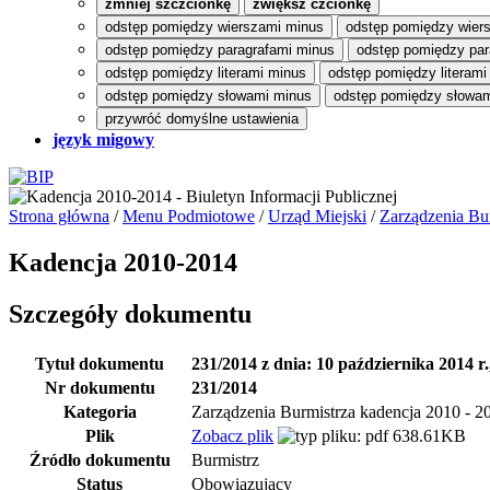
zmniej szczcionkę
zwiększ czcionkę
odstęp pomiędzy wierszami minus
odstęp pomiędzy wier
odstęp pomiędzy paragrafami minus
odstęp pomiędzy par
odstęp pomiędzy literami minus
odstęp pomiędzy literami
odstęp pomiędzy słowami minus
odstęp pomiędzy słowam
przywróć domyślne ustawienia
język migowy
Strona główna
/
Menu Podmiotowe
/
Urząd Miejski
/
Zarządzenia Bu
Kadencja 2010-2014
Szczegóły dokumentu
Tytuł dokumentu
231/2014 z dnia: 10 października 2014 r
Nr dokumentu
231/2014
Kategoria
Zarządzenia Burmistrza kadencja 2010 - 2
Plik
Zobacz plik
638.61KB
Źródło dokumentu
Burmistrz
Status
Obowiązujący