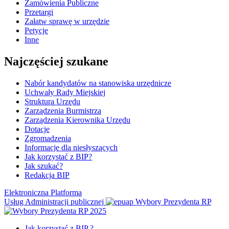
Zamówienia Publiczne
Przetargi
Załatw sprawę w urzędzie
Petycje
Inne
Najczęściej szukane
Nabór kandydatów na stanowiska urzędnicze
Uchwały Rady Miejskiej
Struktura Urzędu
Zarządzenia Burmistrza
Zarządzenia Kierownika Urzędu
Dotacje
Zgromadzenia
Informacje dla niesłyszących
Jak korzystać z BIP?
Jak szukać?
Redakcja BIP
Elektroniczna Platforma
Usług Administracji publicznej
Wybory Prezydenta RP
Jak korzystać z BIP ?