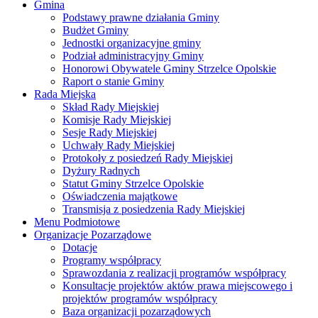
Gmina
Podstawy prawne działania Gminy
Budżet Gminy
Jednostki organizacyjne gminy
Podział administracyjny Gminy
Honorowi Obywatele Gminy Strzelce Opolskie
Raport o stanie Gminy
Rada Miejska
Skład Rady Miejskiej
Komisje Rady Miejskiej
Sesje Rady Miejskiej
Uchwały Rady Miejskiej
Protokoły z posiedzeń Rady Miejskiej
Dyżury Radnych
Statut Gminy Strzelce Opolskie
Oświadczenia majątkowe
Transmisja z posiedzenia Rady Miejskiej
Menu Podmiotowe
Organizacje Pozarządowe
Dotacje
Programy współpracy
Sprawozdania z realizacji programów współpracy
Konsultacje projektów aktów prawa miejscowego i
projektów programów współpracy
Baza organizacji pozarządowych