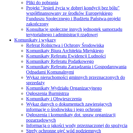
Pliki do pobrania
Projekt "Jesień życia w dobrej kondycji bez bólu"
współfinansowany ze środków Europejskiego
Funduszu Społecznego i Budżetu Państwa-projekt
zakończony
Konsultacje społeczne innych jednostek samorządu
terytorialnego i administracji rządowej
Komunikaty i wykazy
Referat Rolnictwa i Ochrony Środowiska
Komunikaty Biura Architekta Miejskiego
Komunikaty Referatu Ewidencji Ludności
Komunikaty Referatu Podatkowego
Komunikaty Referatu Zarządzania i Gospodarowania
Odpadami Komunalnymi
Wykaz nieruchomości gminnych przeznaczonych do
sprzedaży
Komunikaty Wydziału Organizacyjnego
Ogłoszenia Burmistrza
Komunikaty i Obwieszczenia
Wykaz danych o dokumentach zawierających
informacje o środowisku i jego ochronie
Ogłoszenia i komunikaty dot. spraw organizacji
pozarządowych
Informacja o jakości wody przeznaczonej do spożycia
Strefy ochronne ujęć wód podziemnych