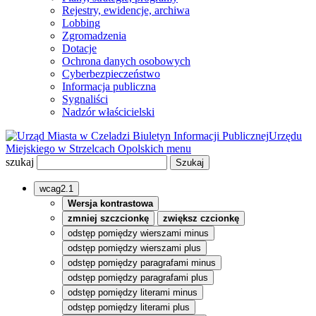
Rejestry, ewidencje, archiwa
Lobbing
Zgromadzenia
Dotacje
Ochrona danych osobowych
Cyberbezpieczeństwo
Informacja publiczna
Sygnaliści
Nadzór właścicielski
Biuletyn Informacji Publicznej
Urzędu
Miejskiego w Strzelcach Opolskich
menu
szukaj
wcag2.1
Wersja kontrastowa
zmniej szczcionkę
zwiększ czcionkę
odstęp pomiędzy wierszami minus
odstęp pomiędzy wierszami plus
odstęp pomiędzy paragrafami minus
odstęp pomiędzy paragrafami plus
odstęp pomiędzy literami minus
odstęp pomiędzy literami plus