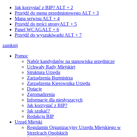
Jak korzystać z BIP?
ALT + 2
Przejdź do menu przedmiotowego
ALT + 3
Mapa serwisu
ALT + 4
Przejdź do treści strony
ALT + 5
Panel WCAG
ALT + 6
Przejdź do wyszukiwarki
ALT + 7
zamknij
Pomoc
Nabór kandydatów na stanowiska urzędnicze
Uchwały Rady Miejskiej
Struktura Urzędu
Zarządzenia Burmistrza
Zarządzenia Kierownika Urzędu
Dotacje
Zgromadzenia
Informacje dla niesłyszących
Jak korzystać z BIP?
Jak szukać?
Redakcja BIP
Urząd Miejski
Regulamin Organizacyjny Urzędu Miejskiego w
Strzelcach Opolskich