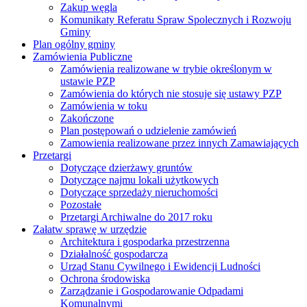
Zakup węgla
Komunikaty Referatu Spraw Spolecznych i Rozwoju
Gminy
Plan ogólny gminy
Zamówienia Publiczne
Zamówienia realizowane w trybie określonym w
ustawie PZP
Zamówienia do których nie stosuje się ustawy PZP
Zamówienia w toku
Zakończone
Plan postępowań o udzielenie zamówień
Zamowienia realizowane przez innych Zamawiających
Przetargi
Dotyczące dzierżawy gruntów
Dotyczące najmu lokali użytkowych
Dotyczące sprzedaży nieruchomości
Pozostałe
Przetargi Archiwalne do 2017 roku
Załatw sprawę w urzędzie
Architektura i gospodarka przestrzenna
Działalność gospodarcza
Urząd Stanu Cywilnego i Ewidencji Ludności
Ochrona środowiska
Zarządzanie i Gospodarowanie Odpadami
Komunalnymi