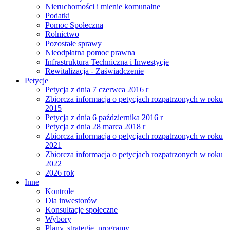
Nieruchomości i mienie komunalne
Podatki
Pomoc Społeczna
Rolnictwo
Pozostałe sprawy
Nieodpłatna pomoc prawna
Infrastruktura Techniczna i Inwestycje
Rewitalizacja - Zaświadczenie
Petycje
Petycja z dnia 7 czerwca 2016 r
Zbiorcza informacja o petycjach rozpatrzonych w roku
2015
Petycja z dnia 6 października 2016 r
Petycja z dnia 28 marca 2018 r
Zbiorcza informacja o petycjach rozpatrzonych w roku
2021
Zbiorcza informacja o petycjach rozpatrzonych w roku
2022
2026 rok
Inne
Kontrole
Dla inwestorów
Konsultacje społeczne
Wybory
Plany, strategie, programy