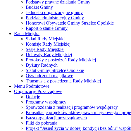
Podstawy prawne działania Gminy
Budżet Gminy
Jednostki organizacyjne gminy
Podział administracyjny Gminy
Honorowi Obywatele Gminy Strzelce Opolskie
Raport o stanie Gminy
Rada Miejska
Skład Rady Miejskiej
Komisje Rady Miejskiej
Sesje Rady Miejskiej
Uchwały Rady Miejskiej
Protokoły z posiedzeń Rady Miejskiej
Dyżury Radnych
Statut Gminy Strzelce Opolskie
Oświadczenia majątkowe
Transmisja z posiedzenia Rady Miejskiej
Menu Podmiotowe
Organizacje Pozarządowe
Dotacje
Programy współpracy
Sprawozdania z realizacji programów współpracy
Konsultacje projektów aktów prawa miejscowego i pro
Baza organizacji pozarządowych
Pliki do pobrania
Projekt "Jesień życia w dobrej kondycji bez bólu" wsp