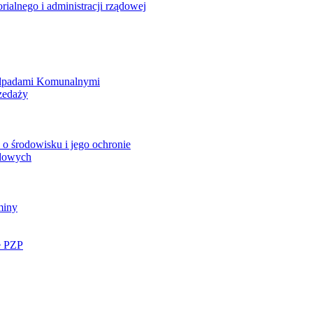
rialnego i administracji rządowej
Odpadami Komunalnymi
zedaży
o środowisku i jego ochronie
ądowych
miny
e PZP