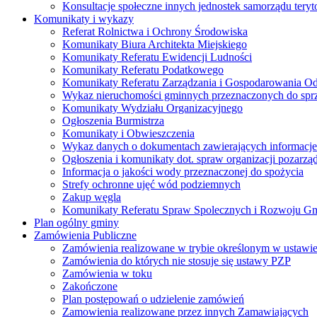
Konsultacje społeczne innych jednostek samorządu teryto
Komunikaty i wykazy
Referat Rolnictwa i Ochrony Środowiska
Komunikaty Biura Architekta Miejskiego
Komunikaty Referatu Ewidencji Ludności
Komunikaty Referatu Podatkowego
Komunikaty Referatu Zarządzania i Gospodarowania 
Wykaz nieruchomości gminnych przeznaczonych do spr
Komunikaty Wydziału Organizacyjnego
Ogłoszenia Burmistrza
Komunikaty i Obwieszczenia
Wykaz danych o dokumentach zawierających informacje 
Ogłoszenia i komunikaty dot. spraw organizacji pozarz
Informacja o jakości wody przeznaczonej do spożycia
Strefy ochronne ujęć wód podziemnych
Zakup węgla
Komunikaty Referatu Spraw Spolecznych i Rozwoju G
Plan ogólny gminy
Zamówienia Publiczne
Zamówienia realizowane w trybie określonym w ustawi
Zamówienia do których nie stosuje się ustawy PZP
Zamówienia w toku
Zakończone
Plan postępowań o udzielenie zamówień
Zamowienia realizowane przez innych Zamawiających