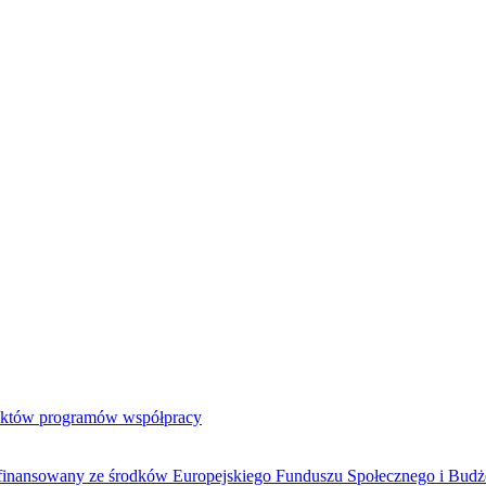
jektów programów współpracy
ółfinansowany ze środków Europejskiego Funduszu Społecznego i Bud