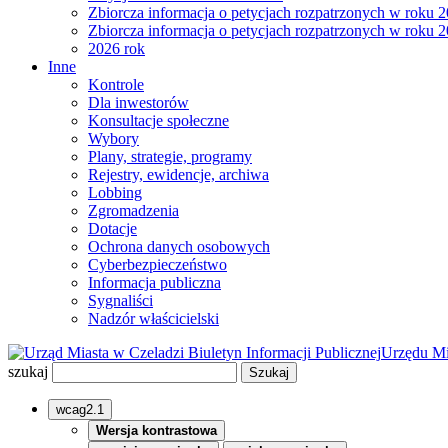
Zbiorcza informacja o petycjach rozpatrzonych w roku 
Zbiorcza informacja o petycjach rozpatrzonych w roku 
2026 rok
Inne
Kontrole
Dla inwestorów
Konsultacje społeczne
Wybory
Plany, strategie, programy
Rejestry, ewidencje, archiwa
Lobbing
Zgromadzenia
Dotacje
Ochrona danych osobowych
Cyberbezpieczeństwo
Informacja publiczna
Sygnaliści
Nadzór właścicielski
Biuletyn Informacji Publicznej
Urzędu Mi
szukaj
wcag2.1
Wersja kontrastowa