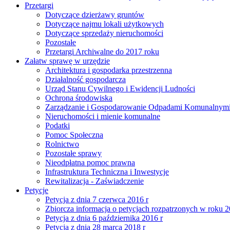
Przetargi
Dotyczące dzierżawy gruntów
Dotyczące najmu lokali użytkowych
Dotyczące sprzedaży nieruchomości
Pozostałe
Przetargi Archiwalne do 2017 roku
Załatw sprawę w urzędzie
Architektura i gospodarka przestrzenna
Działalność gospodarcza
Urząd Stanu Cywilnego i Ewidencji Ludności
Ochrona środowiska
Zarządzanie i Gospodarowanie Odpadami Komunalnym
Nieruchomości i mienie komunalne
Podatki
Pomoc Społeczna
Rolnictwo
Pozostałe sprawy
Nieodpłatna pomoc prawna
Infrastruktura Techniczna i Inwestycje
Rewitalizacja - Zaświadczenie
Petycje
Petycja z dnia 7 czerwca 2016 r
Zbiorcza informacja o petycjach rozpatrzonych w roku 
Petycja z dnia 6 października 2016 r
Petycja z dnia 28 marca 2018 r