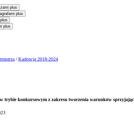
szami plus
agrafami plus
 plus
i plus
rmistrza
/
Kadencja 2018-2024
w trybie konkursowym z zakresu tworzenia warunków sprzyjający
023