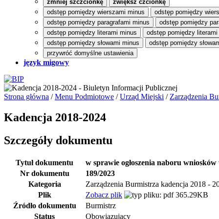
zmniej szczcionkę
zwiększ czcionkę
odstęp pomiędzy wierszami minus
odstęp pomiędzy wier
odstęp pomiędzy paragrafami minus
odstęp pomiędzy par
odstęp pomiędzy literami minus
odstęp pomiędzy literami
odstęp pomiędzy słowami minus
odstęp pomiędzy słowam
przywróć domyślne ustawienia
język migowy
Strona główna
/
Menu Podmiotowe
/
Urząd Miejski
/
Zarządzenia Bu
Kadencja 2018-2024
Szczegóły dokumentu
Tytuł dokumentu
w sprawie ogłoszenia naboru wniosków 
Nr dokumentu
189/2023
Kategoria
Zarządzenia Burmistrza kadencja 2018 - 2
Plik
Zobacz plik
365.29KB
Źródło dokumentu
Burmistrz
Status
Obowiązujący