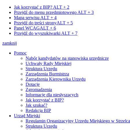
Jak korzystać z BIP?
ALT + 2
Przejdź do menu przedmiotowego
ALT + 3
Mapa serwisu
ALT + 4
Przejdź do treści strony
ALT + 5
Panel WCAG
ALT + 6
Przejdź do wyszukiwarki
ALT + 7
zamknij
Pomoc
Nabór kandydatów na stanowiska urzędnicze
Uchwały Rady Miejskiej
Struktura Urzędu
Zarządzenia Burmistrza
Zarządzenia Kierownika Urzędu
Dotacje
Zgromadzenia
Informacje dla niesłyszących
Jak korzystać z BIP?
Jak szukać?
Redakcja BIP
Urząd Miejski
Regulamin Organizacyjny Urzędu Miejskiego w Strzelc
Struktura Urzędu