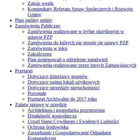
Zakup węgla
Komunikaty Referatu Spraw Spolecznych i Rozwoju
Gminy
Plan ogólny gminy
Zamówienia Publiczne
Zamówienia realizowane w trybie określonym w
ustawie PZP
Zamówienia do których nie stosuje się ustawy PZP
Zamówienia w toku
Zakończone
Plan postępowań o udzielenie zamówień
Zamowienia realizowane przez innych Zamawiających
Przetargi
Dotyczące dzierżawy gruntów
Dotyczące najmu lokali użytkowych
Dotyczące sprzedaży nieruchomości
Pozostałe
Przetargi Archiwalne do 2017 roku
Załatw sprawę w urzędzie
Architektura i gospodarka przestrzenna
Działalność gospodarcza
Urząd Stanu Cywilnego i Ewidencji Ludności
Ochrona środowiska
Zarządzanie i Gospodarowanie Odpadami
Komunalnymi