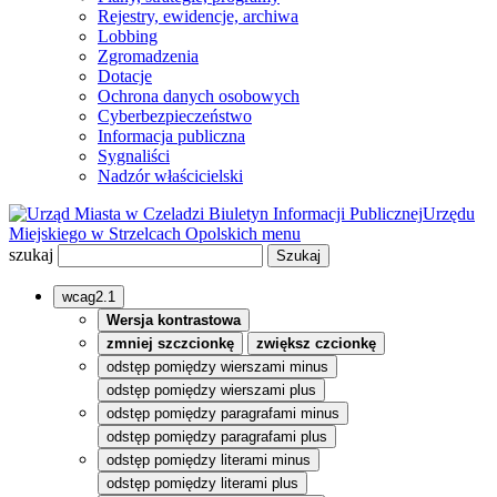
Rejestry, ewidencje, archiwa
Lobbing
Zgromadzenia
Dotacje
Ochrona danych osobowych
Cyberbezpieczeństwo
Informacja publiczna
Sygnaliści
Nadzór właścicielski
Biuletyn Informacji Publicznej
Urzędu
Miejskiego w Strzelcach Opolskich
menu
szukaj
wcag2.1
Wersja kontrastowa
zmniej szczcionkę
zwiększ czcionkę
odstęp pomiędzy wierszami minus
odstęp pomiędzy wierszami plus
odstęp pomiędzy paragrafami minus
odstęp pomiędzy paragrafami plus
odstęp pomiędzy literami minus
odstęp pomiędzy literami plus