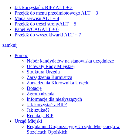
Jak korzystać z BIP?
ALT + 2
Przejdź do menu przedmiotowego
ALT + 3
Mapa serwisu
ALT + 4
Przejdź do treści strony
ALT + 5
Panel WCAG
ALT + 6
Przejdź do wyszukiwarki
ALT + 7
zamknij
Pomoc
Nabór kandydatów na stanowiska urzędnicze
Uchwały Rady Miejskiej
Struktura Urzędu
Zarządzenia Burmistrza
Zarządzenia Kierownika Urzędu
Dotacje
Zgromadzenia
Informacje dla niesłyszących
Jak korzystać z BIP?
Jak szukać?
Redakcja BIP
Urząd Miejski
Regulamin Organizacyjny Urzędu Miejskiego w
Strzelcach Opolskich