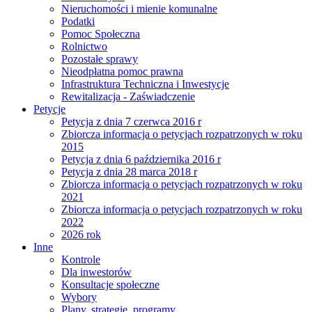
Nieruchomości i mienie komunalne
Podatki
Pomoc Społeczna
Rolnictwo
Pozostałe sprawy
Nieodpłatna pomoc prawna
Infrastruktura Techniczna i Inwestycje
Rewitalizacja - Zaświadczenie
Petycje
Petycja z dnia 7 czerwca 2016 r
Zbiorcza informacja o petycjach rozpatrzonych w roku
2015
Petycja z dnia 6 października 2016 r
Petycja z dnia 28 marca 2018 r
Zbiorcza informacja o petycjach rozpatrzonych w roku
2021
Zbiorcza informacja o petycjach rozpatrzonych w roku
2022
2026 rok
Inne
Kontrole
Dla inwestorów
Konsultacje społeczne
Wybory
Plany, strategie, programy