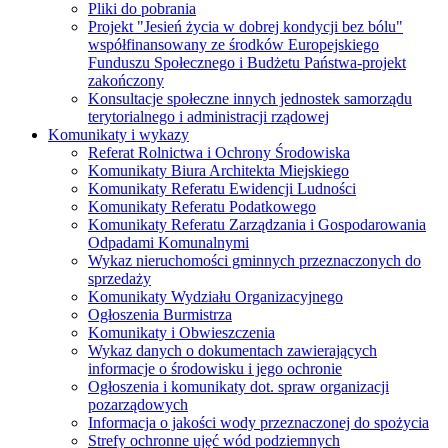
Pliki do pobrania
Projekt "Jesień życia w dobrej kondycji bez bólu"
współfinansowany ze środków Europejskiego
Funduszu Społecznego i Budżetu Państwa-projekt
zakończony
Konsultacje społeczne innych jednostek samorządu
terytorialnego i administracji rządowej
Komunikaty i wykazy
Referat Rolnictwa i Ochrony Środowiska
Komunikaty Biura Architekta Miejskiego
Komunikaty Referatu Ewidencji Ludności
Komunikaty Referatu Podatkowego
Komunikaty Referatu Zarządzania i Gospodarowania
Odpadami Komunalnymi
Wykaz nieruchomości gminnych przeznaczonych do
sprzedaży
Komunikaty Wydziału Organizacyjnego
Ogłoszenia Burmistrza
Komunikaty i Obwieszczenia
Wykaz danych o dokumentach zawierających
informacje o środowisku i jego ochronie
Ogłoszenia i komunikaty dot. spraw organizacji
pozarządowych
Informacja o jakości wody przeznaczonej do spożycia
Strefy ochronne ujęć wód podziemnych