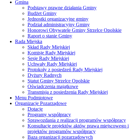
Gmina
Podstawy prawne działania Gminy
Budżet Gminy
Jednostki organizacyjne gminy
Podział administracyjny Gminy
Honorowi Obywatele Gminy Strzelce Opolskie
Raport o stanie Gminy
Rada Miejska
Skład Rady Miejskiej
Komisje Rady Miejskiej
Sesje Rady Miejskiej
Uchwały Rady Miejskiej
Protokoły z posiedzeń Rady Miejskiej
Dyżury Radnych
Statut Gminy Strzelce Opolskie
Oświadczenia majątkowe
Transmisja z posiedzenia Rady Miejskiej
Menu Podmiotowe
Organizacje Pozarządowe
Dotacje
Programy współpracy
Sprawozdania z realizacji programów współpracy
Konsultacje projektów aktów prawa miejscowego i
projektów programów współpracy
Baza organizacji pozarządowych