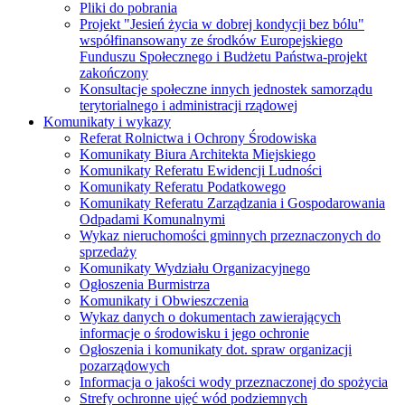
Pliki do pobrania
Projekt "Jesień życia w dobrej kondycji bez bólu"
współfinansowany ze środków Europejskiego
Funduszu Społecznego i Budżetu Państwa-projekt
zakończony
Konsultacje społeczne innych jednostek samorządu
terytorialnego i administracji rządowej
Komunikaty i wykazy
Referat Rolnictwa i Ochrony Środowiska
Komunikaty Biura Architekta Miejskiego
Komunikaty Referatu Ewidencji Ludności
Komunikaty Referatu Podatkowego
Komunikaty Referatu Zarządzania i Gospodarowania
Odpadami Komunalnymi
Wykaz nieruchomości gminnych przeznaczonych do
sprzedaży
Komunikaty Wydziału Organizacyjnego
Ogłoszenia Burmistrza
Komunikaty i Obwieszczenia
Wykaz danych o dokumentach zawierających
informacje o środowisku i jego ochronie
Ogłoszenia i komunikaty dot. spraw organizacji
pozarządowych
Informacja o jakości wody przeznaczonej do spożycia
Strefy ochronne ujęć wód podziemnych