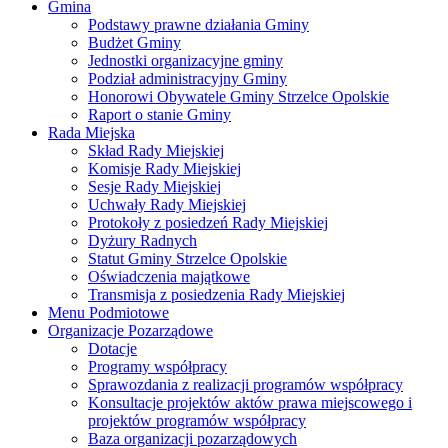
Gmina
Podstawy prawne działania Gminy
Budżet Gminy
Jednostki organizacyjne gminy
Podział administracyjny Gminy
Honorowi Obywatele Gminy Strzelce Opolskie
Raport o stanie Gminy
Rada Miejska
Skład Rady Miejskiej
Komisje Rady Miejskiej
Sesje Rady Miejskiej
Uchwały Rady Miejskiej
Protokoły z posiedzeń Rady Miejskiej
Dyżury Radnych
Statut Gminy Strzelce Opolskie
Oświadczenia majątkowe
Transmisja z posiedzenia Rady Miejskiej
Menu Podmiotowe
Organizacje Pozarządowe
Dotacje
Programy współpracy
Sprawozdania z realizacji programów współpracy
Konsultacje projektów aktów prawa miejscowego i
projektów programów współpracy
Baza organizacji pozarządowych