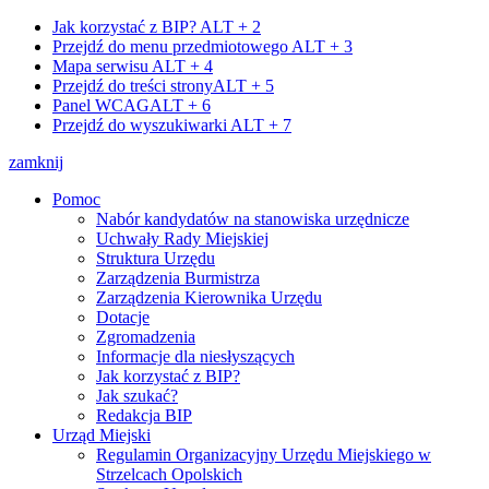
Jak korzystać z BIP?
ALT + 2
Przejdź do menu przedmiotowego
ALT + 3
Mapa serwisu
ALT + 4
Przejdź do treści strony
ALT + 5
Panel WCAG
ALT + 6
Przejdź do wyszukiwarki
ALT + 7
zamknij
Pomoc
Nabór kandydatów na stanowiska urzędnicze
Uchwały Rady Miejskiej
Struktura Urzędu
Zarządzenia Burmistrza
Zarządzenia Kierownika Urzędu
Dotacje
Zgromadzenia
Informacje dla niesłyszących
Jak korzystać z BIP?
Jak szukać?
Redakcja BIP
Urząd Miejski
Regulamin Organizacyjny Urzędu Miejskiego w
Strzelcach Opolskich