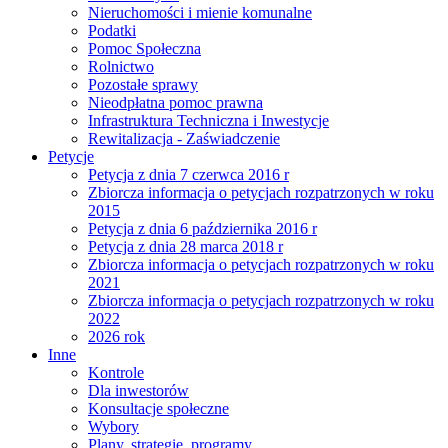
Nieruchomości i mienie komunalne
Podatki
Pomoc Społeczna
Rolnictwo
Pozostałe sprawy
Nieodpłatna pomoc prawna
Infrastruktura Techniczna i Inwestycje
Rewitalizacja - Zaświadczenie
Petycje
Petycja z dnia 7 czerwca 2016 r
Zbiorcza informacja o petycjach rozpatrzonych w roku
2015
Petycja z dnia 6 października 2016 r
Petycja z dnia 28 marca 2018 r
Zbiorcza informacja o petycjach rozpatrzonych w roku
2021
Zbiorcza informacja o petycjach rozpatrzonych w roku
2022
2026 rok
Inne
Kontrole
Dla inwestorów
Konsultacje społeczne
Wybory
Plany, strategie, programy