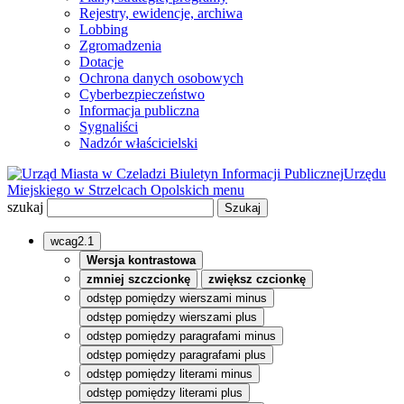
Rejestry, ewidencje, archiwa
Lobbing
Zgromadzenia
Dotacje
Ochrona danych osobowych
Cyberbezpieczeństwo
Informacja publiczna
Sygnaliści
Nadzór właścicielski
Biuletyn Informacji Publicznej
Urzędu
Miejskiego w Strzelcach Opolskich
menu
szukaj
wcag2.1
Wersja kontrastowa
zmniej szczcionkę
zwiększ czcionkę
odstęp pomiędzy wierszami minus
odstęp pomiędzy wierszami plus
odstęp pomiędzy paragrafami minus
odstęp pomiędzy paragrafami plus
odstęp pomiędzy literami minus
odstęp pomiędzy literami plus