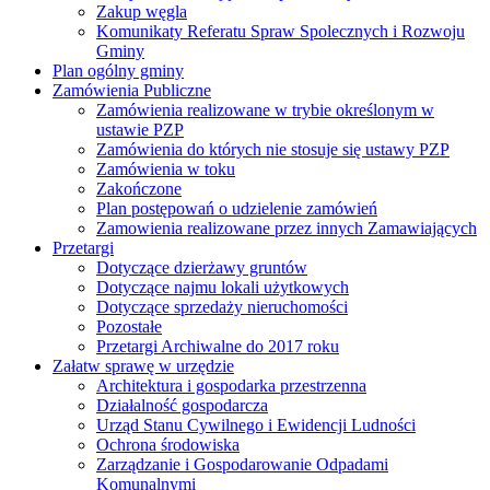
Zakup węgla
Komunikaty Referatu Spraw Spolecznych i Rozwoju
Gminy
Plan ogólny gminy
Zamówienia Publiczne
Zamówienia realizowane w trybie określonym w
ustawie PZP
Zamówienia do których nie stosuje się ustawy PZP
Zamówienia w toku
Zakończone
Plan postępowań o udzielenie zamówień
Zamowienia realizowane przez innych Zamawiających
Przetargi
Dotyczące dzierżawy gruntów
Dotyczące najmu lokali użytkowych
Dotyczące sprzedaży nieruchomości
Pozostałe
Przetargi Archiwalne do 2017 roku
Załatw sprawę w urzędzie
Architektura i gospodarka przestrzenna
Działalność gospodarcza
Urząd Stanu Cywilnego i Ewidencji Ludności
Ochrona środowiska
Zarządzanie i Gospodarowanie Odpadami
Komunalnymi