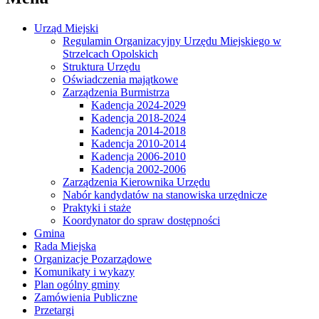
Urząd Miejski
Regulamin Organizacyjny Urzędu Miejskiego w
Strzelcach Opolskich
Struktura Urzędu
Oświadczenia majątkowe
Zarządzenia Burmistrza
Kadencja 2024-2029
Kadencja 2018-2024
Kadencja 2014-2018
Kadencja 2010-2014
Kadencja 2006-2010
Kadencja 2002-2006
Zarządzenia Kierownika Urzędu
Nabór kandydatów na stanowiska urzędnicze
Praktyki i staże
Koordynator do spraw dostępności
Gmina
Rada Miejska
Organizacje Pozarządowe
Komunikaty i wykazy
Plan ogólny gminy
Zamówienia Publiczne
Przetargi