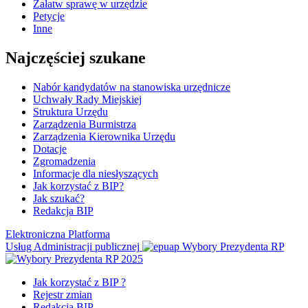
Załatw sprawę w urzędzie
Petycje
Inne
Najczęściej szukane
Nabór kandydatów na stanowiska urzędnicze
Uchwały Rady Miejskiej
Struktura Urzędu
Zarządzenia Burmistrza
Zarządzenia Kierownika Urzędu
Dotacje
Zgromadzenia
Informacje dla niesłyszących
Jak korzystać z BIP?
Jak szukać?
Redakcja BIP
Elektroniczna Platforma
Usług Administracji publicznej
Wybory Prezydenta RP
Jak korzystać z BIP ?
Rejestr zmian
Redakcja BIP