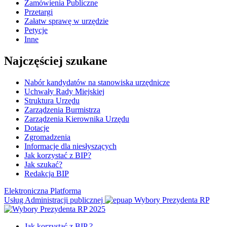
Zamówienia Publiczne
Przetargi
Załatw sprawę w urzędzie
Petycje
Inne
Najczęściej szukane
Nabór kandydatów na stanowiska urzędnicze
Uchwały Rady Miejskiej
Struktura Urzędu
Zarządzenia Burmistrza
Zarządzenia Kierownika Urzędu
Dotacje
Zgromadzenia
Informacje dla niesłyszących
Jak korzystać z BIP?
Jak szukać?
Redakcja BIP
Elektroniczna Platforma
Usług Administracji publicznej
Wybory Prezydenta RP
Jak korzystać z BIP ?