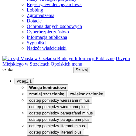
Rejestry, ewidencje, archiwa
Lobbing
Zgromadzenia
Dotacje
Ochrona danych osobowych
Cyberbezpieczeństwo
Informacja publiczna
Sygnaliści
Nadzór właścicielski
Biuletyn Informacji Publicznej
Urzędu
Miejskiego w Strzelcach Opolskich
menu
szukaj
wcag2.1
Wersja kontrastowa
zmniej szczcionkę
zwiększ czcionkę
odstęp pomiędzy wierszami minus
odstęp pomiędzy wierszami plus
odstęp pomiędzy paragrafami minus
odstęp pomiędzy paragrafami plus
odstęp pomiędzy literami minus
odstęp pomiędzy literami plus