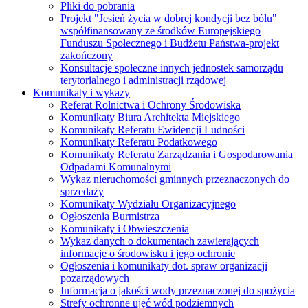
Pliki do pobrania
Projekt "Jesień życia w dobrej kondycji bez bólu"
współfinansowany ze środków Europejskiego
Funduszu Społecznego i Budżetu Państwa-projekt
zakończony
Konsultacje społeczne innych jednostek samorządu
terytorialnego i administracji rządowej
Komunikaty i wykazy
Referat Rolnictwa i Ochrony Środowiska
Komunikaty Biura Architekta Miejskiego
Komunikaty Referatu Ewidencji Ludności
Komunikaty Referatu Podatkowego
Komunikaty Referatu Zarządzania i Gospodarowania
Odpadami Komunalnymi
Wykaz nieruchomości gminnych przeznaczonych do
sprzedaży
Komunikaty Wydziału Organizacyjnego
Ogłoszenia Burmistrza
Komunikaty i Obwieszczenia
Wykaz danych o dokumentach zawierających
informacje o środowisku i jego ochronie
Ogłoszenia i komunikaty dot. spraw organizacji
pozarządowych
Informacja o jakości wody przeznaczonej do spożycia
Strefy ochronne ujęć wód podziemnych