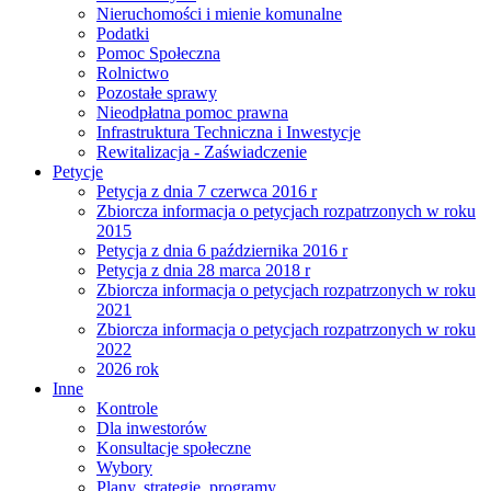
Nieruchomości i mienie komunalne
Podatki
Pomoc Społeczna
Rolnictwo
Pozostałe sprawy
Nieodpłatna pomoc prawna
Infrastruktura Techniczna i Inwestycje
Rewitalizacja - Zaświadczenie
Petycje
Petycja z dnia 7 czerwca 2016 r
Zbiorcza informacja o petycjach rozpatrzonych w roku
2015
Petycja z dnia 6 października 2016 r
Petycja z dnia 28 marca 2018 r
Zbiorcza informacja o petycjach rozpatrzonych w roku
2021
Zbiorcza informacja o petycjach rozpatrzonych w roku
2022
2026 rok
Inne
Kontrole
Dla inwestorów
Konsultacje społeczne
Wybory
Plany, strategie, programy