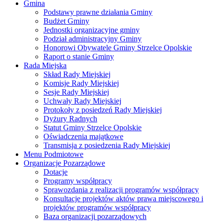
Gmina
Podstawy prawne działania Gminy
Budżet Gminy
Jednostki organizacyjne gminy
Podział administracyjny Gminy
Honorowi Obywatele Gminy Strzelce Opolskie
Raport o stanie Gminy
Rada Miejska
Skład Rady Miejskiej
Komisje Rady Miejskiej
Sesje Rady Miejskiej
Uchwały Rady Miejskiej
Protokoły z posiedzeń Rady Miejskiej
Dyżury Radnych
Statut Gminy Strzelce Opolskie
Oświadczenia majątkowe
Transmisja z posiedzenia Rady Miejskiej
Menu Podmiotowe
Organizacje Pozarządowe
Dotacje
Programy współpracy
Sprawozdania z realizacji programów współpracy
Konsultacje projektów aktów prawa miejscowego i
projektów programów współpracy
Baza organizacji pozarządowych