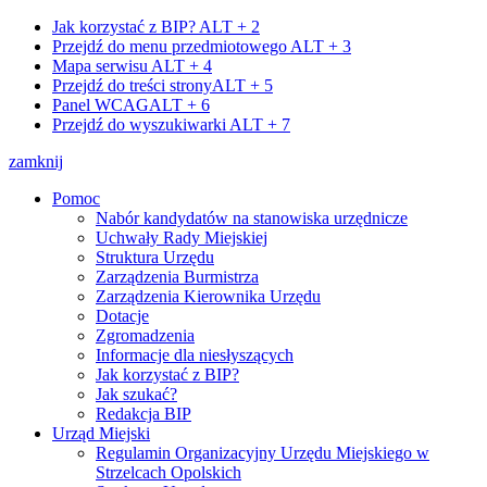
Jak korzystać z BIP?
ALT + 2
Przejdź do menu przedmiotowego
ALT + 3
Mapa serwisu
ALT + 4
Przejdź do treści strony
ALT + 5
Panel WCAG
ALT + 6
Przejdź do wyszukiwarki
ALT + 7
zamknij
Pomoc
Nabór kandydatów na stanowiska urzędnicze
Uchwały Rady Miejskiej
Struktura Urzędu
Zarządzenia Burmistrza
Zarządzenia Kierownika Urzędu
Dotacje
Zgromadzenia
Informacje dla niesłyszących
Jak korzystać z BIP?
Jak szukać?
Redakcja BIP
Urząd Miejski
Regulamin Organizacyjny Urzędu Miejskiego w
Strzelcach Opolskich