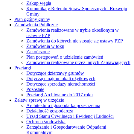
Zakup węgla
Komunikaty Referatu Spraw Spolecznych i Rozwoju
Gminy
Plan ogólny gminy
Zamówienia Publiczne
Zamówienia realizowane w trybie określonym w
ustawie PZP
Zamówienia do których nie stosuje się ustawy PZP
Zamówienia w toku
Zakończone
Plan postępowań o udzielenie zamówień
Zamowienia realizowane przez innych Zamawiających
Przetargi
Dotyczące dzierżawy gruntów
Dotyczące najmu lokali użytkowych
Dotyczące sprzedaży nieruchomości
Pozostałe
Przetargi Archiwalne do 2017 roku
Załatw sprawę w urzędzie
Architektura i gospodarka przestrzenna
Działalność gospodarcza
Urząd Stanu Cywilnego i Ewidencji Ludności
Ochrona środowiska
Zarządzanie i Gospodarowanie Odpadami
Komunalnymi