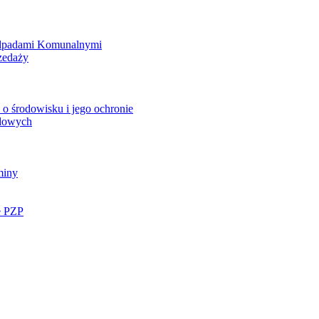
Odpadami Komunalnymi
zedaży
o środowisku i jego ochronie
ądowych
miny
e PZP