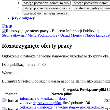
odstęp pomiędzy literami minus
odstęp pomiędzy literami
odstęp pomiędzy słowami minus
odstęp pomiędzy słowam
przywróć domyślne ustawienia
język migowy
Strona główna
/
Menu Podmiotowe
/
Urząd Miejski
/
Nabór kandydat
Rozstrzygnięte oferty pracy
Ogłoszenie o naborze na wolne stanowisko urzędnicze do spraw obsł
Data publikacji: 2022-05-30
Ważne do:
Burmistrz Strzelec Opolskich ogłasza nabór na stanowsiko urzędnic
Kategoria:
Powiązane pliki
[ 
format
Nazwa pliku
informacja o wynikach naboru
202
zobacz:
rejestr zmian pliku
,
ilość pobrań:
136
ogłoszenie o naborze na wolne stanowisko urzędnicze
202