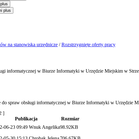
 plus
i plus
ów na stanowiska urzędnicze
/
Rozstrzygnięte oferty pracy
ugi informatycznej w Biurze Informatyki w Urzędzie Miejskim w Strz
ze do spraw obsługi informatycznej w Biurze Informatyki w Urzędzie 
2 ]
Publikacja
Rozmiar
2-06-23 09:49
Wnuk Angelika
98.92KB
2-05-30 15:13
Chrobak Jelena
706.67KB