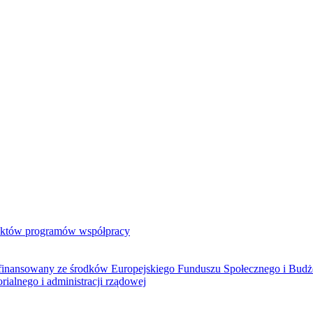
jektów programów współpracy
ółfinansowany ze środków Europejskiego Funduszu Społecznego i Bud
rialnego i administracji rządowej