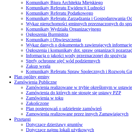
Komunikaty Biura Architekta Miejskiego
Komunikaty Referatu Ewidencji Ludności
Komunikaty Referatu Podatkowego
Komunikaty Referatu Zarządzania i Gospodarowania 
Wykaz nieruchomości gminnych przeznaczonych do spr
Komunikaty Wydziału Organizacyjnego
Ogłoszenia Burmistrza
Komunikaty i Obwieszczenia
Wykaz danych o dokumentach zawierających informacje 
Ogłoszenia i komunikaty dot. spraw organizacji pozarz
Informacja o jakości wody przeznaczonej do spożycia
Strefy ochronne ujęć wód podziemnych
Zakup węgla
Komunikaty Referatu Spraw Spolecznych i Rozwoju G
Plan ogólny gminy
Zamówienia Publiczne
Zamówienia realizowane w trybie określonym w ustawi
Zamówienia do których nie stosuje się ustawy PZP
Zamówienia w toku
Zakończone
Plan postępowań o udzielenie zamówień
Zamowienia realizowane przez innych Zamawiających
Przetargi
Dotyczące dzierżawy gruntów
Dotyczące najmu lokali użytkowych