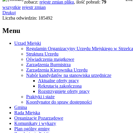
zobacz:
rejestr zmian pliku
,
ilość pobrań:
79
wszystkie
rejestr zmian
Drukuj
Liczba odwiedzin: 185492
Menu
Urząd Miejski
Regulamin Organizacyjny Urzędu Miejskiego w Strzelc
Struktura Urzędu
Oświadczenia majątkowe
Zarządzenia Burmistrza
Zarządzenia Kierownika Urzędu
Nabór kandydatów na stanowiska urzędnicze
Aktualne oferty pracy
Rekrutacja zakończona
Rozstrzygnięte oferty pracy
Praktyki i staże
Koordynator do spraw dostępności
Gmina
Rada Miejska
Organizacje Pozarządowe
Komunikaty i wykazy
Plan ogólny gminy