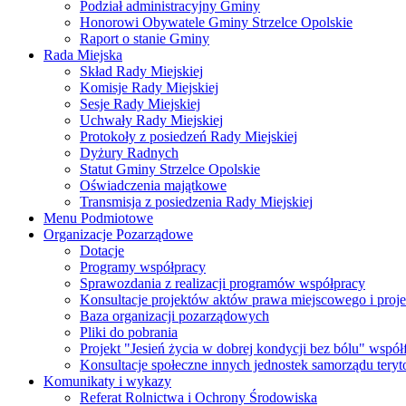
Podział administracyjny Gminy
Honorowi Obywatele Gminy Strzelce Opolskie
Raport o stanie Gminy
Rada Miejska
Skład Rady Miejskiej
Komisje Rady Miejskiej
Sesje Rady Miejskiej
Uchwały Rady Miejskiej
Protokoły z posiedzeń Rady Miejskiej
Dyżury Radnych
Statut Gminy Strzelce Opolskie
Oświadczenia majątkowe
Transmisja z posiedzenia Rady Miejskiej
Menu Podmiotowe
Organizacje Pozarządowe
Dotacje
Programy współpracy
Sprawozdania z realizacji programów współpracy
Konsultacje projektów aktów prawa miejscowego i pro
Baza organizacji pozarządowych
Pliki do pobrania
Projekt "Jesień życia w dobrej kondycji bez bólu" wsp
Konsultacje społeczne innych jednostek samorządu teryto
Komunikaty i wykazy
Referat Rolnictwa i Ochrony Środowiska