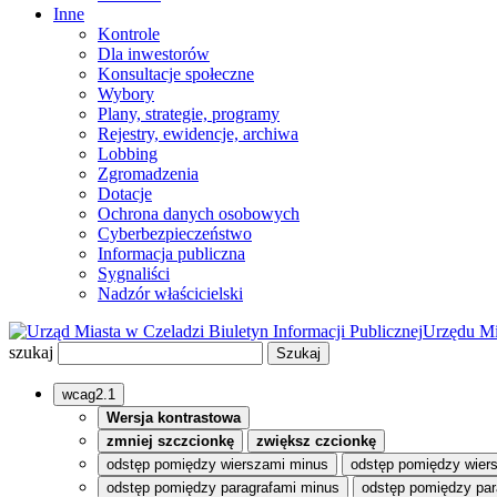
Inne
Kontrole
Dla inwestorów
Konsultacje społeczne
Wybory
Plany, strategie, programy
Rejestry, ewidencje, archiwa
Lobbing
Zgromadzenia
Dotacje
Ochrona danych osobowych
Cyberbezpieczeństwo
Informacja publiczna
Sygnaliści
Nadzór właścicielski
Biuletyn Informacji Publicznej
Urzędu Mi
szukaj
wcag2.1
Wersja kontrastowa
zmniej szczcionkę
zwiększ czcionkę
odstęp pomiędzy wierszami minus
odstęp pomiędzy wier
odstęp pomiędzy paragrafami minus
odstęp pomiędzy par