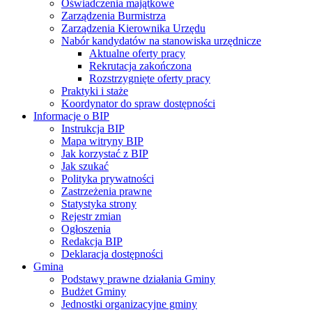
Oświadczenia majątkowe
Zarządzenia Burmistrza
Zarządzenia Kierownika Urzędu
Nabór kandydatów na stanowiska urzędnicze
Aktualne oferty pracy
Rekrutacja zakończona
Rozstrzygnięte oferty pracy
Praktyki i staże
Koordynator do spraw dostępności
Informacje o BIP
Instrukcja BIP
Mapa witryny BIP
Jak korzystać z BIP
Jak szukać
Polityka prywatności
Zastrzeżenia prawne
Statystyka strony
Rejestr zmian
Ogłoszenia
Redakcja BIP
Deklaracja dostępności
Gmina
Podstawy prawne działania Gminy
Budżet Gminy
Jednostki organizacyjne gminy