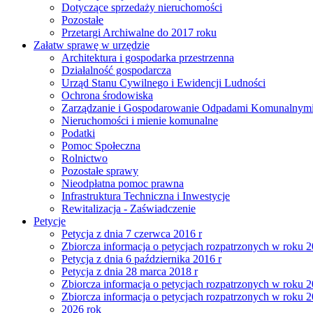
Dotyczące sprzedaży nieruchomości
Pozostałe
Przetargi Archiwalne do 2017 roku
Załatw sprawę w urzędzie
Architektura i gospodarka przestrzenna
Działalność gospodarcza
Urząd Stanu Cywilnego i Ewidencji Ludności
Ochrona środowiska
Zarządzanie i Gospodarowanie Odpadami Komunalnym
Nieruchomości i mienie komunalne
Podatki
Pomoc Społeczna
Rolnictwo
Pozostałe sprawy
Nieodpłatna pomoc prawna
Infrastruktura Techniczna i Inwestycje
Rewitalizacja - Zaświadczenie
Petycje
Petycja z dnia 7 czerwca 2016 r
Zbiorcza informacja o petycjach rozpatrzonych w roku 
Petycja z dnia 6 października 2016 r
Petycja z dnia 28 marca 2018 r
Zbiorcza informacja o petycjach rozpatrzonych w roku 
Zbiorcza informacja o petycjach rozpatrzonych w roku 
2026 rok