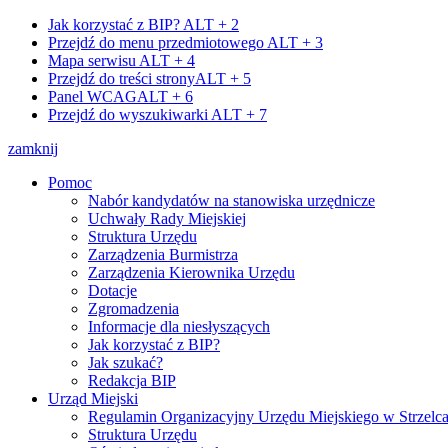
Jak korzystać z BIP?
ALT + 2
Przejdź do menu przedmiotowego
ALT + 3
Mapa serwisu
ALT + 4
Przejdź do treści strony
ALT + 5
Panel WCAG
ALT + 6
Przejdź do wyszukiwarki
ALT + 7
zamknij
Pomoc
Nabór kandydatów na stanowiska urzędnicze
Uchwały Rady Miejskiej
Struktura Urzędu
Zarządzenia Burmistrza
Zarządzenia Kierownika Urzędu
Dotacje
Zgromadzenia
Informacje dla niesłyszących
Jak korzystać z BIP?
Jak szukać?
Redakcja BIP
Urząd Miejski
Regulamin Organizacyjny Urzędu Miejskiego w Strzelc
Struktura Urzędu