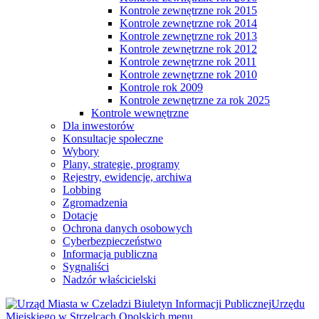
Kontrole zewnętrzne rok 2015
Kontrole zewnętrzne rok 2014
Kontrole zewnętrzne rok 2013
Kontrole zewnętrzne rok 2012
Kontrole zewnętrzne rok 2011
Kontrole zewnętrzne rok 2010
Kontrole rok 2009
Kontrole zewnętrzne za rok 2025
Kontrole wewnętrzne
Dla inwestorów
Konsultacje społeczne
Wybory
Plany, strategie, programy
Rejestry, ewidencje, archiwa
Lobbing
Zgromadzenia
Dotacje
Ochrona danych osobowych
Cyberbezpieczeństwo
Informacja publiczna
Sygnaliści
Nadzór właścicielski
Biuletyn Informacji Publicznej
Urzędu
Miejskiego w Strzelcach Opolskich
menu