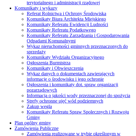
terytorialnego i administracji rządowej
Komunikaty i wykazy
Referat Rolnictwa i Ochrony Środowiska
Komunikaty Biura Architekta Miejskiego
Komunikaty Referatu Ewidencji Ludności
Komunikaty Referatu Podatkowego
Komunikaty Referatu Zarządzania i Gospodarowania
Odpadami Komunalnymi
Wykaz nieruchomości gminnych przeznaczonych do
sprzedaży
Komunikaty Wydziału Organizacyjnego
Ogłoszenia Burmistrza
Komunikaty i Obwieszczenia
Wykaz danych o dokumentach zawierających
informacje o środowisku i jego ochronie
Ogłoszenia i komunikaty dot. spraw organizacji
pozarządowych
Informacja o jakości wody przeznaczonej do spożycia
Strefy ochronne ujęć wód podziemnych
Zakup węgla
Komunikaty Referatu Spraw Spolecznych i Rozwoju
Gminy
Plan ogólny gminy
Zamówienia Publiczne
Zamówienia realizowane w trybie określonym w