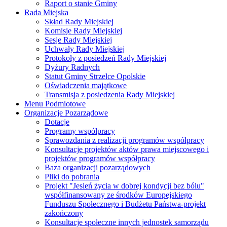
Raport o stanie Gminy
Rada Miejska
Skład Rady Miejskiej
Komisje Rady Miejskiej
Sesje Rady Miejskiej
Uchwały Rady Miejskiej
Protokoły z posiedzeń Rady Miejskiej
Dyżury Radnych
Statut Gminy Strzelce Opolskie
Oświadczenia majątkowe
Transmisja z posiedzenia Rady Miejskiej
Menu Podmiotowe
Organizacje Pozarządowe
Dotacje
Programy współpracy
Sprawozdania z realizacji programów współpracy
Konsultacje projektów aktów prawa miejscowego i
projektów programów współpracy
Baza organizacji pozarządowych
Pliki do pobrania
Projekt "Jesień życia w dobrej kondycji bez bólu"
współfinansowany ze środków Europejskiego
Funduszu Społecznego i Budżetu Państwa-projekt
zakończony
Konsultacje społeczne innych jednostek samorządu