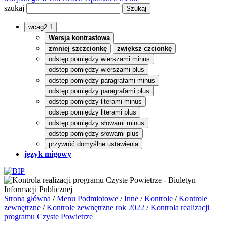
szukaj
wcag2.1
Wersja kontrastowa
zmniej szczcionkę
zwiększ czcionkę
odstęp pomiędzy wierszami minus
odstęp pomiędzy wierszami plus
odstęp pomiędzy paragrafami minus
odstęp pomiędzy paragrafami plus
odstęp pomiędzy literami minus
odstęp pomiędzy literami plus
odstęp pomiędzy słowami minus
odstęp pomiędzy słowami plus
przywróć domyślne ustawienia
język migowy
Strona główna
/
Menu Podmiotowe
/
Inne
/
Kontrole
/
Kontrole
zewnętrzne
/
Kontrole zewnętrzne rok 2022
/
Kontrola realizacji
programu Czyste Powietrze