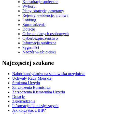
Konsultacje społeczne
Wybory
Plany, strategie, programy
Rejestry, ewidencje, archiwa
Lobbing
Zgromadzenia
Dotacje
Ochrona danych osobowych
Cyberbezpieczeństwo
Informacja publiczna
Sygnaliści
Nadzór właścicielski
Najczęściej szukane
Nabór kandydatów na stanowiska urzędnicze
Uchwały Rady Miejskiej
Struktura Urzędu
Zarządzenia Burmistrza
Zarządzenia Kierownika Urzędu
Dotacje
Zgromadzenia
Informacje dla niesłyszących
Jak korzystać z BIP?