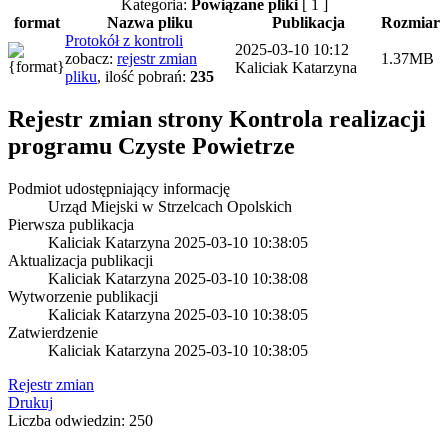
Kategoria:
Powiązane pliki
[ 1 ]
format
Nazwa pliku
Publikacja
Rozmiar
Protokół z kontroli
2025-03-10 10:12
zobacz:
rejestr zmian
1.37MB
Kaliciak Katarzyna
pliku
,
ilość pobrań:
235
Rejestr zmian strony
Kontrola realizacji
programu Czyste Powietrze
Podmiot udostępniający informację
Urząd Miejski w Strzelcach Opolskich
Pierwsza publikacja
Kaliciak Katarzyna
2025-03-10 10:38:05
Aktualizacja publikacji
Kaliciak Katarzyna
2025-03-10 10:38:08
Wytworzenie publikacji
Kaliciak Katarzyna
2025-03-10 10:38:05
Zatwierdzenie
Kaliciak Katarzyna
2025-03-10 10:38:05
Rejestr zmian
Drukuj
Liczba odwiedzin: 250