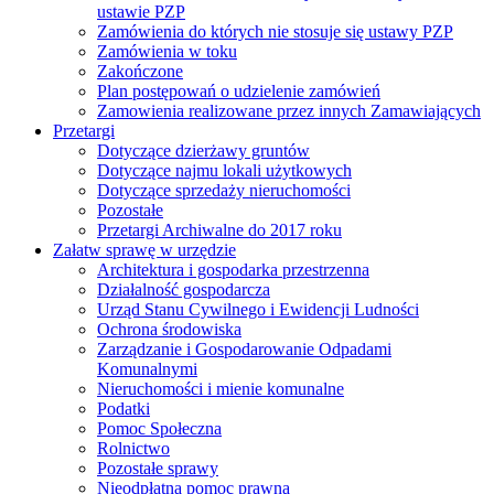
ustawie PZP
Zamówienia do których nie stosuje się ustawy PZP
Zamówienia w toku
Zakończone
Plan postępowań o udzielenie zamówień
Zamowienia realizowane przez innych Zamawiających
Przetargi
Dotyczące dzierżawy gruntów
Dotyczące najmu lokali użytkowych
Dotyczące sprzedaży nieruchomości
Pozostałe
Przetargi Archiwalne do 2017 roku
Załatw sprawę w urzędzie
Architektura i gospodarka przestrzenna
Działalność gospodarcza
Urząd Stanu Cywilnego i Ewidencji Ludności
Ochrona środowiska
Zarządzanie i Gospodarowanie Odpadami
Komunalnymi
Nieruchomości i mienie komunalne
Podatki
Pomoc Społeczna
Rolnictwo
Pozostałe sprawy
Nieodpłatna pomoc prawna