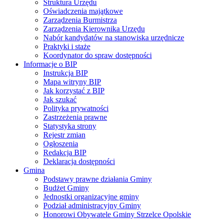
Struktura Urzędu
Oświadczenia majątkowe
Zarządzenia Burmistrza
Zarządzenia Kierownika Urzędu
Nabór kandydatów na stanowiska urzędnicze
Praktyki i staże
Koordynator do spraw dostępności
Informacje o BIP
Instrukcja BIP
Mapa witryny BIP
Jak korzystać z BIP
Jak szukać
Polityka prywatności
Zastrzeżenia prawne
Statystyka strony
Rejestr zmian
Ogłoszenia
Redakcja BIP
Deklaracja dostępności
Gmina
Podstawy prawne działania Gminy
Budżet Gminy
Jednostki organizacyjne gminy
Podział administracyjny Gminy
Honorowi Obywatele Gminy Strzelce Opolskie