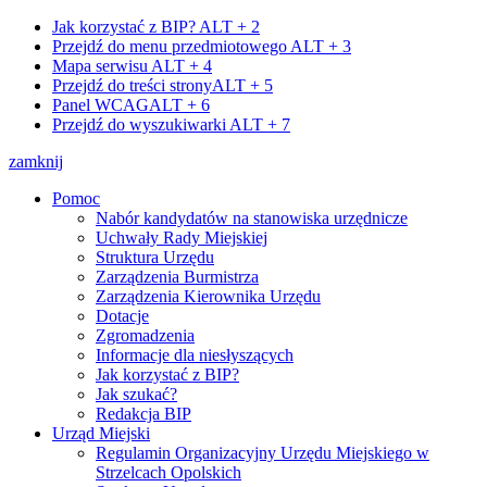
Jak korzystać z BIP?
ALT + 2
Przejdź do menu przedmiotowego
ALT + 3
Mapa serwisu
ALT + 4
Przejdź do treści strony
ALT + 5
Panel WCAG
ALT + 6
Przejdź do wyszukiwarki
ALT + 7
zamknij
Pomoc
Nabór kandydatów na stanowiska urzędnicze
Uchwały Rady Miejskiej
Struktura Urzędu
Zarządzenia Burmistrza
Zarządzenia Kierownika Urzędu
Dotacje
Zgromadzenia
Informacje dla niesłyszących
Jak korzystać z BIP?
Jak szukać?
Redakcja BIP
Urząd Miejski
Regulamin Organizacyjny Urzędu Miejskiego w
Strzelcach Opolskich