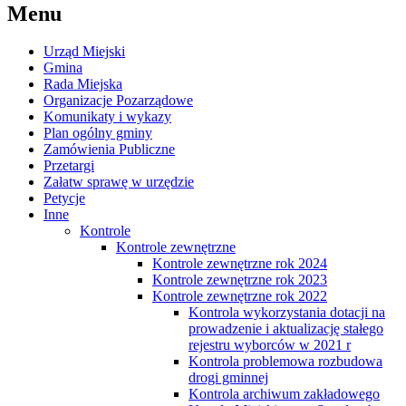
Menu
Urząd Miejski
Gmina
Rada Miejska
Organizacje Pozarządowe
Komunikaty i wykazy
Plan ogólny gminy
Zamówienia Publiczne
Przetargi
Załatw sprawę w urzędzie
Petycje
Inne
Kontrole
Kontrole zewnętrzne
Kontrole zewnętrzne rok 2024
Kontrole zewnętrzne rok 2023
Kontrole zewnętrzne rok 2022
Kontrola wykorzystania dotacji na
prowadzenie i aktualizację stałego
rejestru wyborców w 2021 r
Kontrola problemowa rozbudowa
drogi gminnej
Kontrola archiwum zakładowego