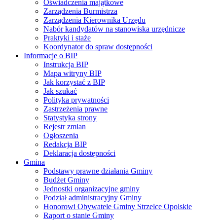
Oświadczenia majątkowe
Zarządzenia Burmistrza
Zarządzenia Kierownika Urzędu
Nabór kandydatów na stanowiska urzędnicze
Praktyki i staże
Koordynator do spraw dostępności
Informacje o BIP
Instrukcja BIP
Mapa witryny BIP
Jak korzystać z BIP
Jak szukać
Polityka prywatności
Zastrzeżenia prawne
Statystyka strony
Rejestr zmian
Ogłoszenia
Redakcja BIP
Deklaracja dostępności
Gmina
Podstawy prawne działania Gminy
Budżet Gminy
Jednostki organizacyjne gminy
Podział administracyjny Gminy
Honorowi Obywatele Gminy Strzelce Opolskie
Raport o stanie Gminy