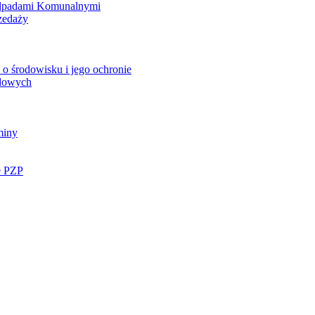
Odpadami Komunalnymi
zedaży
o środowisku i jego ochronie
ądowych
miny
e PZP