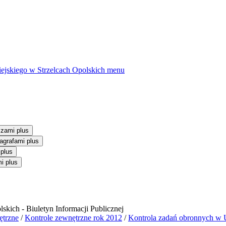
ejskiego w Strzelcach Opolskich
menu
szami plus
agrafami plus
 plus
i plus
ętrzne
/
Kontrole zewnętrzne rok 2012
/
Kontrola zadań obronnych w U