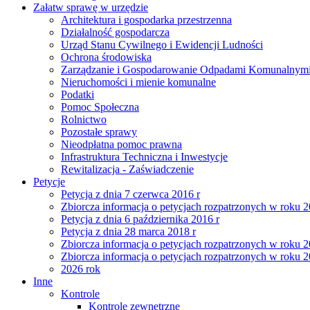
Załatw sprawę w urzędzie
Architektura i gospodarka przestrzenna
Działalność gospodarcza
Urząd Stanu Cywilnego i Ewidencji Ludności
Ochrona środowiska
Zarządzanie i Gospodarowanie Odpadami Komunalnym
Nieruchomości i mienie komunalne
Podatki
Pomoc Społeczna
Rolnictwo
Pozostałe sprawy
Nieodpłatna pomoc prawna
Infrastruktura Techniczna i Inwestycje
Rewitalizacja - Zaświadczenie
Petycje
Petycja z dnia 7 czerwca 2016 r
Zbiorcza informacja o petycjach rozpatrzonych w roku 
Petycja z dnia 6 października 2016 r
Petycja z dnia 28 marca 2018 r
Zbiorcza informacja o petycjach rozpatrzonych w roku 
Zbiorcza informacja o petycjach rozpatrzonych w roku 
2026 rok
Inne
Kontrole
Kontrole zewnętrzne