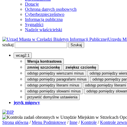
Dotacje
Ochrona danych osobowych
Cyberbezpieczeństwo
Informacja publiczna
Sygnaliści
Nadzór właścicielski
Biuletyn Informacji Publicznej
Urzędu Mi
szukaj
wcag2.1
Wersja kontrastowa
zmniej szczcionkę
zwiększ czcionkę
odstęp pomiędzy wierszami minus
odstęp pomiędzy wier
odstęp pomiędzy paragrafami minus
odstęp pomiędzy par
odstęp pomiędzy literami minus
odstęp pomiędzy literami
odstęp pomiędzy słowami minus
odstęp pomiędzy słowam
przywróć domyślne ustawienia
język migowy
Strona główna
/
Menu Podmiotowe
/
Inne
/
Kontrole
/
Kontrole zewn