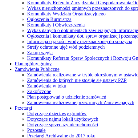
Komunikaty Referatu Zarządzania i Gospodarowania 
Wykaz nieruchomości gminnych przeznaczonych do spr
Komunikaty Wydziału Organizacyjnego
Ogłoszenia Burmistrza
Komunikaty i Obwieszczenia
Wykaz danych o dokumentach zawierających informacje 
Ogłoszenia i komunikaty dot. spraw organizacji pozarz
Informacja o jakości wody przeznaczonej do spożycia
Strefy ochronne ujęć wód podziemnych
Zakup węgla
Komunikaty Referatu Spraw Spolecznych i Rozwoju G
Plan ogólny gminy
Zamówienia Publiczne
Zamówienia realizowane w trybie określonym w ustawi
Zamówienia do których nie stosuje się ustawy PZP
Zamówienia w toku
Zakończone
Plan postępowań o udzielenie zamówień
Zamowienia realizowane przez innych Zamawiających
Przetargi
Dotyczące dzierżawy gruntów
Dotyczące najmu lokali użytkowych
Dotyczące sprzedaży nieruchomości
Pozostałe
Przetargi Archiwalne do 2017 roku