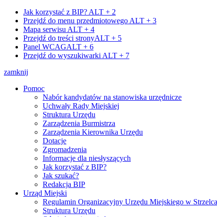
Jak korzystać z BIP?
ALT + 2
Przejdź do menu przedmiotowego
ALT + 3
Mapa serwisu
ALT + 4
Przejdź do treści strony
ALT + 5
Panel WCAG
ALT + 6
Przejdź do wyszukiwarki
ALT + 7
zamknij
Pomoc
Nabór kandydatów na stanowiska urzędnicze
Uchwały Rady Miejskiej
Struktura Urzędu
Zarządzenia Burmistrza
Zarządzenia Kierownika Urzędu
Dotacje
Zgromadzenia
Informacje dla niesłyszących
Jak korzystać z BIP?
Jak szukać?
Redakcja BIP
Urząd Miejski
Regulamin Organizacyjny Urzędu Miejskiego w Strzelc
Struktura Urzędu