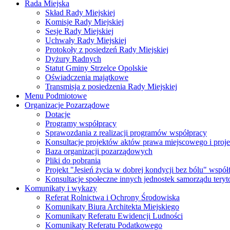
Rada Miejska
Skład Rady Miejskiej
Komisje Rady Miejskiej
Sesje Rady Miejskiej
Uchwały Rady Miejskiej
Protokoły z posiedzeń Rady Miejskiej
Dyżury Radnych
Statut Gminy Strzelce Opolskie
Oświadczenia majątkowe
Transmisja z posiedzenia Rady Miejskiej
Menu Podmiotowe
Organizacje Pozarządowe
Dotacje
Programy współpracy
Sprawozdania z realizacji programów współpracy
Konsultacje projektów aktów prawa miejscowego i pro
Baza organizacji pozarządowych
Pliki do pobrania
Projekt "Jesień życia w dobrej kondycji bez bólu" wsp
Konsultacje społeczne innych jednostek samorządu teryto
Komunikaty i wykazy
Referat Rolnictwa i Ochrony Środowiska
Komunikaty Biura Architekta Miejskiego
Komunikaty Referatu Ewidencji Ludności
Komunikaty Referatu Podatkowego