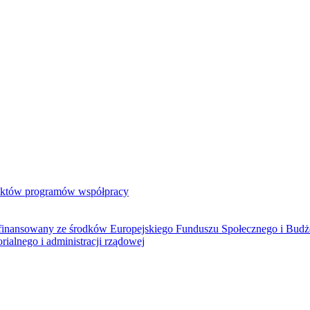
jektów programów współpracy
ółfinansowany ze środków Europejskiego Funduszu Społecznego i Bud
rialnego i administracji rządowej