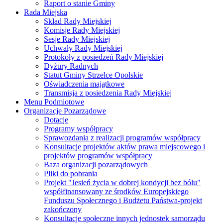
Raport o stanie Gminy
Rada Miejska
Skład Rady Miejskiej
Komisje Rady Miejskiej
Sesje Rady Miejskiej
Uchwały Rady Miejskiej
Protokoły z posiedzeń Rady Miejskiej
Dyżury Radnych
Statut Gminy Strzelce Opolskie
Oświadczenia majątkowe
Transmisja z posiedzenia Rady Miejskiej
Menu Podmiotowe
Organizacje Pozarządowe
Dotacje
Programy współpracy
Sprawozdania z realizacji programów współpracy
Konsultacje projektów aktów prawa miejscowego i
projektów programów współpracy
Baza organizacji pozarządowych
Pliki do pobrania
Projekt "Jesień życia w dobrej kondycji bez bólu"
współfinansowany ze środków Europejskiego
Funduszu Społecznego i Budżetu Państwa-projekt
zakończony
Konsultacje społeczne innych jednostek samorządu