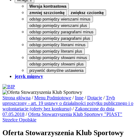
Wersja kontrastowa
zmniej szczcionkę
zwiększ czcionkę
odstęp pomiędzy wierszami minus
odstęp pomiędzy wierszami plus
odstęp pomiędzy paragrafami minus
odstęp pomiędzy paragrafami plus
odstęp pomiędzy literami minus
odstęp pomiędzy literami plus
odstęp pomiędzy słowami minus
odstęp pomiędzy słowami plus
przywróć domyślne ustawienia
język migowy
Strona główna
/
Menu Podmiotowe
/
Inne
/
Dotacje
/
Tryb
uproszczony - art. 19 ustawy o działalności pożytku publicznego i o
wolontariacie (oferty bez konkursu)
/
Zakonczone do dnia
07.05.2018
/
Oferta Stowarzyszenia Klub Sportowy "PIAST"
Strzelce Opolskie
Oferta Stowarzyszenia Klub Sportowy