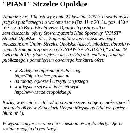
"PIAST" Strzelce Opolskie
Zgodnie z art. 19a ustawy z dnia 24 kwietnia 2003r. o działalności
pożytku publicznego i o
wolontariacie (Dz. U. z 2018r., poz. 450 z
późn. zm.)
Burmistrz Strzelec Opolskich postanowił o
zamieszczeniu oferty Stowarzyszenia Klub Sportowy "PIAST"
Strzelce Opolskie pn. „Zagospodarowanie czasu wolnego
mieszkańcom Gminy Strzelce Opolskie (dzieci, młodzież, dorośli) w
ramach kampanii społecznej POSTAW NA RODZINĘ" z dnia 19
kwietnia 2018r. (data wpływu do Urzędu) dot. realizacji zadania
publicznego z pominięciem otwartego konkursu ofert:
w Biuletynie Informacji Publicznej
https://bip.strzelceopolskie.pl
na tablicy ogłoszeń Urzędu Miejskiego
w miejskim serwisie internetowym
http://www.strzelceopolskie.pl
Każdy, w terminie 7 dni od dnia zamieszczenia oferty może zgłosić
uwagi do oferty w Kancelarii Urzędu Miejskiego (Ratusz, parter -
biuro nr 1).
W wyznaczonym terminie nie wniesiono uwag do oferty. Oferta
została przyjęta do realizacji.