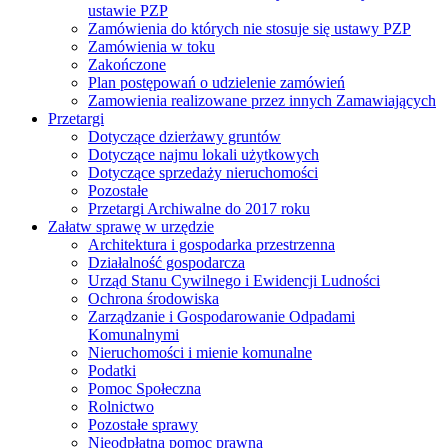
ustawie PZP
Zamówienia do których nie stosuje się ustawy PZP
Zamówienia w toku
Zakończone
Plan postępowań o udzielenie zamówień
Zamowienia realizowane przez innych Zamawiających
Przetargi
Dotyczące dzierżawy gruntów
Dotyczące najmu lokali użytkowych
Dotyczące sprzedaży nieruchomości
Pozostałe
Przetargi Archiwalne do 2017 roku
Załatw sprawę w urzędzie
Architektura i gospodarka przestrzenna
Działalność gospodarcza
Urząd Stanu Cywilnego i Ewidencji Ludności
Ochrona środowiska
Zarządzanie i Gospodarowanie Odpadami
Komunalnymi
Nieruchomości i mienie komunalne
Podatki
Pomoc Społeczna
Rolnictwo
Pozostałe sprawy
Nieodpłatna pomoc prawna