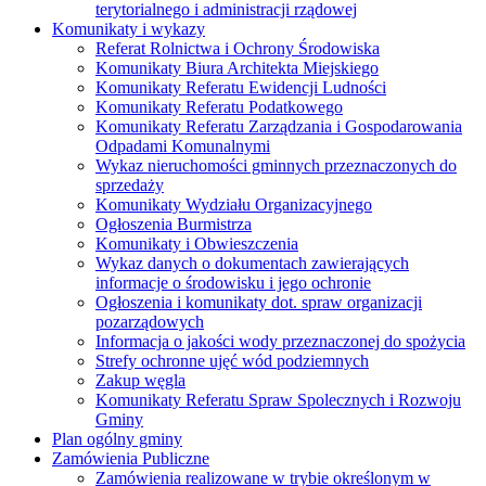
terytorialnego i administracji rządowej
Komunikaty i wykazy
Referat Rolnictwa i Ochrony Środowiska
Komunikaty Biura Architekta Miejskiego
Komunikaty Referatu Ewidencji Ludności
Komunikaty Referatu Podatkowego
Komunikaty Referatu Zarządzania i Gospodarowania
Odpadami Komunalnymi
Wykaz nieruchomości gminnych przeznaczonych do
sprzedaży
Komunikaty Wydziału Organizacyjnego
Ogłoszenia Burmistrza
Komunikaty i Obwieszczenia
Wykaz danych o dokumentach zawierających
informacje o środowisku i jego ochronie
Ogłoszenia i komunikaty dot. spraw organizacji
pozarządowych
Informacja o jakości wody przeznaczonej do spożycia
Strefy ochronne ujęć wód podziemnych
Zakup węgla
Komunikaty Referatu Spraw Spolecznych i Rozwoju
Gminy
Plan ogólny gminy
Zamówienia Publiczne
Zamówienia realizowane w trybie określonym w