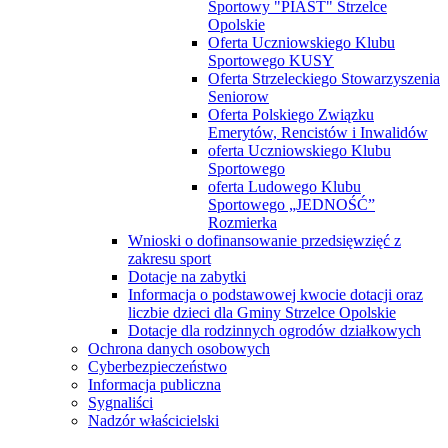
Sportowy "PIAST" Strzelce
Opolskie
Oferta Uczniowskiego Klubu
Sportowego KUSY
Oferta Strzeleckiego Stowarzyszenia
Seniorow
Oferta Polskiego Związku
Emerytów, Rencistów i Inwalidów
oferta Uczniowskiego Klubu
Sportowego
oferta Ludowego Klubu
Sportowego „JEDNOŚĆ”
Rozmierka
Wnioski o dofinansowanie przedsięwzięć z
zakresu sport
Dotacje na zabytki
Informacja o podstawowej kwocie dotacji oraz
liczbie dzieci dla Gminy Strzelce Opolskie
Dotacje dla rodzinnych ogrodów działkowych
Ochrona danych osobowych
Cyberbezpieczeństwo
Informacja publiczna
Sygnaliści
Nadzór właścicielski