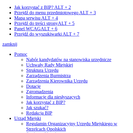
Jak korzystać z BIP?
ALT + 2
Przejdź do menu przedmiotowego
ALT + 3
Mapa serwisu
ALT + 4
Przejdź do treści strony
ALT + 5
Panel WCAG
ALT + 6
Przejdź do wyszukiwarki
ALT + 7
zamknij
Pomoc
Nabór kandydatów na stanowiska urzędnicze
Uchwały Rady Miejskiej
Struktura Urzędu
Zarządzenia Burmistrza
Zarządzenia Kierownika Urzędu
Dotacje
Zgromadzenia
Informacje dla niesłyszących
Jak korzystać z BIP?
Jak szukać?
Redakcja BIP
Urząd Miejski
Regulamin Organizacyjny Urzędu Miejskiego w
Strzelcach Opolskich