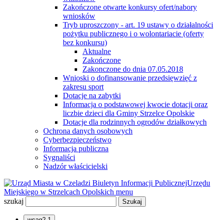
Zakończone otwarte konkursy ofert/nabory
wniosków
Tryb uproszczony - art. 19 ustawy o działalności
pożytku publicznego i o wolontariacie (oferty
bez konkursu)
Aktualne
Zakończone
Zakonczone do dnia 07.05.2018
Wnioski o dofinansowanie przedsięwzięć z
zakresu sport
Dotacje na zabytki
Informacja o podstawowej kwocie dotacji oraz
liczbie dzieci dla Gminy Strzelce Opolskie
Dotacje dla rodzinnych ogrodów działkowych
Ochrona danych osobowych
Cyberbezpieczeństwo
Informacja publiczna
Sygnaliści
Nadzór właścicielski
Biuletyn Informacji Publicznej
Urzędu
Miejskiego w Strzelcach Opolskich
menu
szukaj
wcag2.1