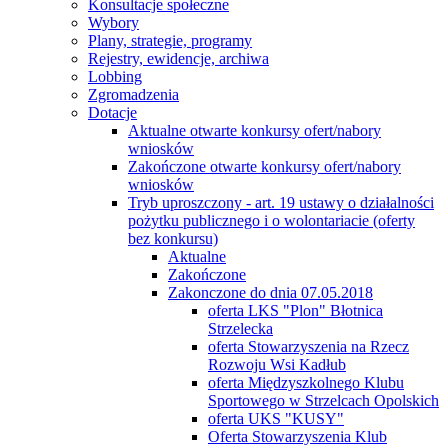
Konsultacje społeczne
Wybory
Plany, strategie, programy
Rejestry, ewidencje, archiwa
Lobbing
Zgromadzenia
Dotacje
Aktualne otwarte konkursy ofert/nabory
wniosków
Zakończone otwarte konkursy ofert/nabory
wniosków
Tryb uproszczony - art. 19 ustawy o działalności
pożytku publicznego i o wolontariacie (oferty
bez konkursu)
Aktualne
Zakończone
Zakonczone do dnia 07.05.2018
oferta LKS "Plon" Błotnica
Strzelecka
oferta Stowarzyszenia na Rzecz
Rozwoju Wsi Kadłub
oferta Międzyszkolnego Klubu
Sportowego w Strzelcach Opolskich
oferta UKS "KUSY"
Oferta Stowarzyszenia Klub