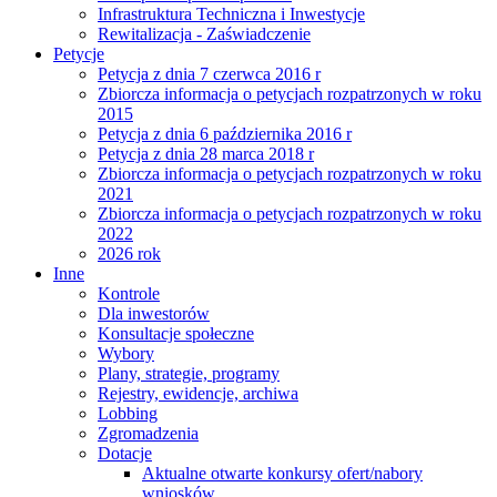
Infrastruktura Techniczna i Inwestycje
Rewitalizacja - Zaświadczenie
Petycje
Petycja z dnia 7 czerwca 2016 r
Zbiorcza informacja o petycjach rozpatrzonych w roku
2015
Petycja z dnia 6 października 2016 r
Petycja z dnia 28 marca 2018 r
Zbiorcza informacja o petycjach rozpatrzonych w roku
2021
Zbiorcza informacja o petycjach rozpatrzonych w roku
2022
2026 rok
Inne
Kontrole
Dla inwestorów
Konsultacje społeczne
Wybory
Plany, strategie, programy
Rejestry, ewidencje, archiwa
Lobbing
Zgromadzenia
Dotacje
Aktualne otwarte konkursy ofert/nabory
wniosków