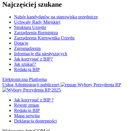
Najczęściej szukane
Nabór kandydatów na stanowiska urzędnicze
Uchwały Rady Miejskiej
Struktura Urzędu
Zarządzenia Burmistrza
Zarządzenia Kierownika Urzędu
Dotacje
Zgromadzenia
Informacje dla niesłyszących
Jak korzystać z BIP?
Jak szukać?
Redakcja BIP
Elektroniczna Platforma
Usług Administracji publicznej
Wybory Prezydenta RP
Jak korzystać z BIP ?
Rejestr zmian
Redakcja BIP
Mapa serwisu
Deklaracja dostępności
Wykonanie: IntraCOM.pl