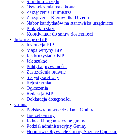
Struktura Urzędu
Oświadczenia majątkowe
Zarządzenia Burmistrza
Zarządzenia Kierownika Urzędu
Nabór kandydatów na stanowiska urzędnicze
Praktyki i staże
Koordynator do spraw dostępności
Informacje o BIP
Instrukcja BIP
Mapa witryny BIP
Jak korzystać z BIP
Jak szukać
Polityka prywatności
Zastrzeżenia prawne
Statystyka strony
Rejestr zmian
Ogłoszenia
Redakcja BIP
Deklaracja dostępności
Gmina
Podstawy prawne działania Gminy
Budżet Gminy
Jednostki organizacyjne gminy
Podział administracyjny Gminy
Honorowi Obywatele Gminy Strzelce Opolskie