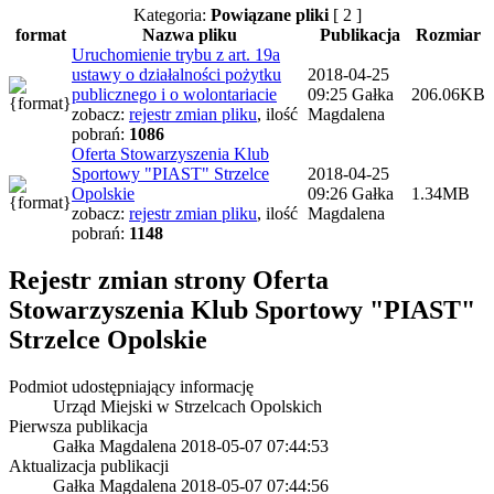
Kategoria:
Powiązane pliki
[ 2 ]
format
Nazwa pliku
Publikacja
Rozmiar
Uruchomienie trybu z art. 19a
ustawy o działalności pożytku
2018-04-25
publicznego i o wolontariacie
09:25
Gałka
206.06KB
zobacz:
rejestr zmian pliku
,
ilość
Magdalena
pobrań:
1086
Oferta Stowarzyszenia Klub
Sportowy "PIAST" Strzelce
2018-04-25
Opolskie
09:26
Gałka
1.34MB
zobacz:
rejestr zmian pliku
,
ilość
Magdalena
pobrań:
1148
Rejestr zmian strony
Oferta
Stowarzyszenia Klub Sportowy "PIAST"
Strzelce Opolskie
Podmiot udostępniający informację
Urząd Miejski w Strzelcach Opolskich
Pierwsza publikacja
Gałka Magdalena
2018-05-07 07:44:53
Aktualizacja publikacji
Gałka Magdalena
2018-05-07 07:44:56