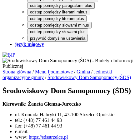
odstęp pomiędzy paragrafami plus
odstęp pomiędzy literami minus
odstęp pomiędzy literami plus
odstęp pomiędzy słowami minus
odstęp pomiędzy słowami plus
przywróć domyślne ustawienia
język migowy
Strona główna
/
Menu Podmiotowe
/
Gmina
/
Jednostki
organizacyjne gminy
/
Środowiskowy Dom Samopomocy (ŚDS)
Środowiskowy Dom Samopomocy (ŚDS)
Kierownik: Żaneta Giemza-Jureczko
ul. Konrada Habryki 11, 47-100 Strzelce Opolskie
tel.: (+48) 77 461 44 93
fax: (+48) 77 461 44 93
e-mail:
www:
https://sdsstrzelce.pl