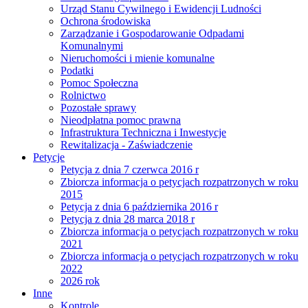
Urząd Stanu Cywilnego i Ewidencji Ludności
Ochrona środowiska
Zarządzanie i Gospodarowanie Odpadami
Komunalnymi
Nieruchomości i mienie komunalne
Podatki
Pomoc Społeczna
Rolnictwo
Pozostałe sprawy
Nieodpłatna pomoc prawna
Infrastruktura Techniczna i Inwestycje
Rewitalizacja - Zaświadczenie
Petycje
Petycja z dnia 7 czerwca 2016 r
Zbiorcza informacja o petycjach rozpatrzonych w roku
2015
Petycja z dnia 6 października 2016 r
Petycja z dnia 28 marca 2018 r
Zbiorcza informacja o petycjach rozpatrzonych w roku
2021
Zbiorcza informacja o petycjach rozpatrzonych w roku
2022
2026 rok
Inne
Kontrole