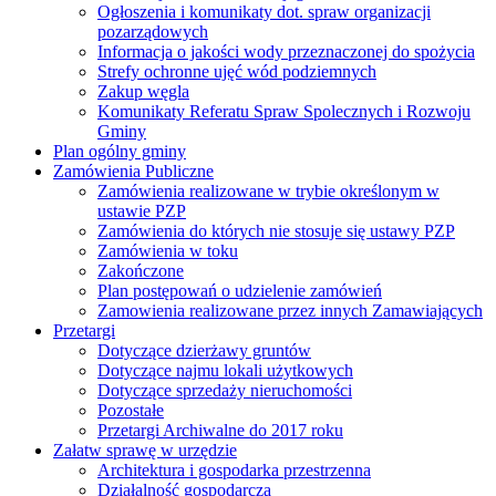
Ogłoszenia i komunikaty dot. spraw organizacji
pozarządowych
Informacja o jakości wody przeznaczonej do spożycia
Strefy ochronne ujęć wód podziemnych
Zakup węgla
Komunikaty Referatu Spraw Spolecznych i Rozwoju
Gminy
Plan ogólny gminy
Zamówienia Publiczne
Zamówienia realizowane w trybie określonym w
ustawie PZP
Zamówienia do których nie stosuje się ustawy PZP
Zamówienia w toku
Zakończone
Plan postępowań o udzielenie zamówień
Zamowienia realizowane przez innych Zamawiających
Przetargi
Dotyczące dzierżawy gruntów
Dotyczące najmu lokali użytkowych
Dotyczące sprzedaży nieruchomości
Pozostałe
Przetargi Archiwalne do 2017 roku
Załatw sprawę w urzędzie
Architektura i gospodarka przestrzenna
Działalność gospodarcza