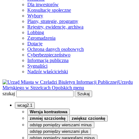
Dla inwestorów
Konsultacje społeczne
Wybory
Plany, strategie, programy
Rejestry, ewidencje, archiwa
Lobbing
Zgromadzenia
Dotacje
Ochrona danych osobowych
Cyberbezpieczeństwo
Informacja publiczna
Sygnaliści
Nadzór właścicielski
Biuletyn Informacji Publicznej
Urzędu
Miejskiego w Strzelcach Opolskich
menu
szukaj
wcag2.1
Wersja kontrastowa
zmniej szczcionkę
zwiększ czcionkę
odstęp pomiędzy wierszami minus
odstęp pomiędzy wierszami plus
odstęp pomiędzy paragrafami minus