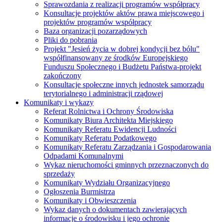
Sprawozdania z realizacji programów współpracy
Konsultacje projektów aktów prawa miejscowego i
projektów programów współpracy
Baza organizacji pozarządowych
Pliki do pobrania
Projekt "Jesień życia w dobrej kondycji bez bólu"
współfinansowany ze środków Europejskiego
Funduszu Społecznego i Budżetu Państwa-projekt
zakończony
Konsultacje społeczne innych jednostek samorządu
terytorialnego i administracji rządowej
Komunikaty i wykazy
Referat Rolnictwa i Ochrony Środowiska
Komunikaty Biura Architekta Miejskiego
Komunikaty Referatu Ewidencji Ludności
Komunikaty Referatu Podatkowego
Komunikaty Referatu Zarządzania i Gospodarowania
Odpadami Komunalnymi
Wykaz nieruchomości gminnych przeznaczonych do
sprzedaży
Komunikaty Wydziału Organizacyjnego
Ogłoszenia Burmistrza
Komunikaty i Obwieszczenia
Wykaz danych o dokumentach zawierających
informacje o środowisku i jego ochronie