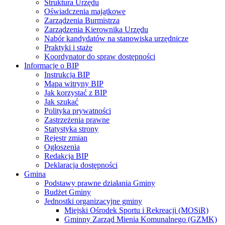
Struktura Urzędu
Oświadczenia majątkowe
Zarządzenia Burmistrza
Zarządzenia Kierownika Urzędu
Nabór kandydatów na stanowiska urzędnicze
Praktyki i staże
Koordynator do spraw dostępności
Informacje o BIP
Instrukcja BIP
Mapa witryny BIP
Jak korzystać z BIP
Jak szukać
Polityka prywatności
Zastrzeżenia prawne
Statystyka strony
Rejestr zmian
Ogłoszenia
Redakcja BIP
Deklaracja dostępności
Gmina
Podstawy prawne działania Gminy
Budżet Gminy
Jednostki organizacyjne gminy
Miejski Ośrodek Sportu i Rekreacji (MOSiR)
Gminny Zarząd Mienia Komunalnego (GZMK)