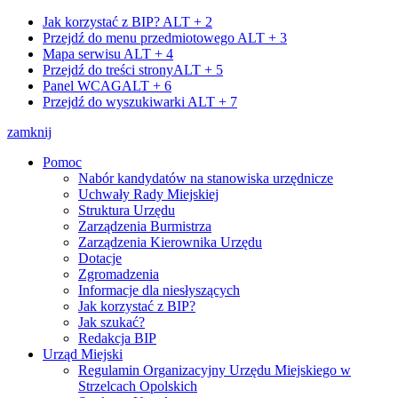
Jak korzystać z BIP?
ALT + 2
Przejdź do menu przedmiotowego
ALT + 3
Mapa serwisu
ALT + 4
Przejdź do treści strony
ALT + 5
Panel WCAG
ALT + 6
Przejdź do wyszukiwarki
ALT + 7
zamknij
Pomoc
Nabór kandydatów na stanowiska urzędnicze
Uchwały Rady Miejskiej
Struktura Urzędu
Zarządzenia Burmistrza
Zarządzenia Kierownika Urzędu
Dotacje
Zgromadzenia
Informacje dla niesłyszących
Jak korzystać z BIP?
Jak szukać?
Redakcja BIP
Urząd Miejski
Regulamin Organizacyjny Urzędu Miejskiego w
Strzelcach Opolskich