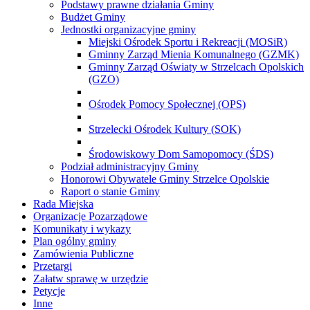
Podstawy prawne działania Gminy
Budżet Gminy
Jednostki organizacyjne gminy
Miejski Ośrodek Sportu i Rekreacji (MOSiR)
Gminny Zarząd Mienia Komunalnego (GZMK)
Gminny Zarząd Oświaty w Strzelcach Opolskich
(GZO)
Ośrodek Pomocy Społecznej (OPS)
Strzelecki Ośrodek Kultury (SOK)
Środowiskowy Dom Samopomocy (ŚDS)
Podział administracyjny Gminy
Honorowi Obywatele Gminy Strzelce Opolskie
Raport o stanie Gminy
Rada Miejska
Organizacje Pozarządowe
Komunikaty i wykazy
Plan ogólny gminy
Zamówienia Publiczne
Przetargi
Załatw sprawę w urzędzie
Petycje
Inne