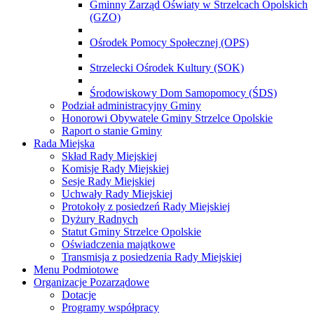
Gminny Zarząd Oświaty w Strzelcach Opolskich
(GZO)
Ośrodek Pomocy Społecznej (OPS)
Strzelecki Ośrodek Kultury (SOK)
Środowiskowy Dom Samopomocy (ŚDS)
Podział administracyjny Gminy
Honorowi Obywatele Gminy Strzelce Opolskie
Raport o stanie Gminy
Rada Miejska
Skład Rady Miejskiej
Komisje Rady Miejskiej
Sesje Rady Miejskiej
Uchwały Rady Miejskiej
Protokoły z posiedzeń Rady Miejskiej
Dyżury Radnych
Statut Gminy Strzelce Opolskie
Oświadczenia majątkowe
Transmisja z posiedzenia Rady Miejskiej
Menu Podmiotowe
Organizacje Pozarządowe
Dotacje
Programy współpracy