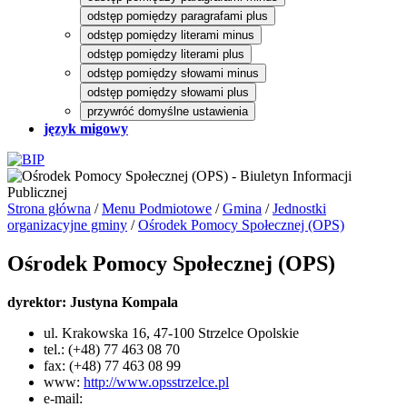
odstęp pomiędzy paragrafami plus
odstęp pomiędzy literami minus
odstęp pomiędzy literami plus
odstęp pomiędzy słowami minus
odstęp pomiędzy słowami plus
przywróć domyślne ustawienia
język migowy
Strona główna
/
Menu Podmiotowe
/
Gmina
/
Jednostki
organizacyjne gminy
/
Ośrodek Pomocy Społecznej (OPS)
Ośrodek Pomocy Społecznej (OPS)
dyrektor: Justyna Kompala
ul. Krakowska 16, 47-100 Strzelce Opolskie
tel.: (+48) 77 463 08 70
fax: (+48) 77 463 08 99
www:
http://www.opsstrzelce.pl
e-mail: