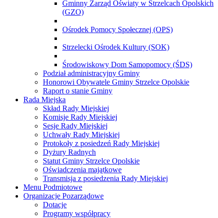
Gminny Zarząd Oświaty w Strzelcach Opolskich
(GZO)
Ośrodek Pomocy Społecznej (OPS)
Strzelecki Ośrodek Kultury (SOK)
Środowiskowy Dom Samopomocy (ŚDS)
Podział administracyjny Gminy
Honorowi Obywatele Gminy Strzelce Opolskie
Raport o stanie Gminy
Rada Miejska
Skład Rady Miejskiej
Komisje Rady Miejskiej
Sesje Rady Miejskiej
Uchwały Rady Miejskiej
Protokoły z posiedzeń Rady Miejskiej
Dyżury Radnych
Statut Gminy Strzelce Opolskie
Oświadczenia majątkowe
Transmisja z posiedzenia Rady Miejskiej
Menu Podmiotowe
Organizacje Pozarządowe
Dotacje
Programy współpracy