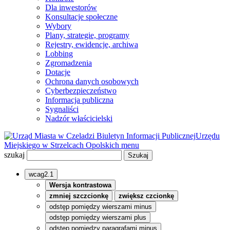
Dla inwestorów
Konsultacje społeczne
Wybory
Plany, strategie, programy
Rejestry, ewidencje, archiwa
Lobbing
Zgromadzenia
Dotacje
Ochrona danych osobowych
Cyberbezpieczeństwo
Informacja publiczna
Sygnaliści
Nadzór właścicielski
Biuletyn Informacji Publicznej
Urzędu
Miejskiego w Strzelcach Opolskich
menu
szukaj
wcag2.1
Wersja kontrastowa
zmniej szczcionkę
zwiększ czcionkę
odstęp pomiędzy wierszami minus
odstęp pomiędzy wierszami plus
odstęp pomiędzy paragrafami minus