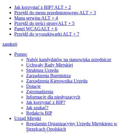
Jak korzystać z BIP?
ALT + 2
Przejdź do menu przedmiotowego
ALT + 3
Mapa serwisu
ALT + 4
Przejdź do treści strony
ALT + 5
Panel WCAG
ALT + 6
Przejdź do wyszukiwarki
ALT + 7
zamknij
Pomoc
Nabór kandydatów na stanowiska urzędnicze
Uchwały Rady Miejskiej
Struktura Urzędu
Zarządzenia Burmistrza
Zarządzenia Kierownika Urzędu
Dotacje
Zgromadzenia
Informacje dla niesłyszących
Jak korzystać z BIP?
Jak szukać?
Redakcja BIP
Urząd Miejski
Regulamin Organizacyjny Urzędu Miejskiego w
Strzelcach Opolskich