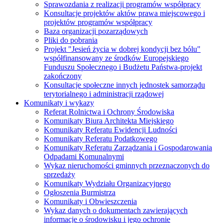
Sprawozdania z realizacji programów współpracy
Konsultacje projektów aktów prawa miejscowego i
projektów programów współpracy
Baza organizacji pozarządowych
Pliki do pobrania
Projekt "Jesień życia w dobrej kondycji bez bólu"
współfinansowany ze środków Europejskiego
Funduszu Społecznego i Budżetu Państwa-projekt
zakończony
Konsultacje społeczne innych jednostek samorządu
terytorialnego i administracji rządowej
Komunikaty i wykazy
Referat Rolnictwa i Ochrony Środowiska
Komunikaty Biura Architekta Miejskiego
Komunikaty Referatu Ewidencji Ludności
Komunikaty Referatu Podatkowego
Komunikaty Referatu Zarządzania i Gospodarowania
Odpadami Komunalnymi
Wykaz nieruchomości gminnych przeznaczonych do
sprzedaży
Komunikaty Wydziału Organizacyjnego
Ogłoszenia Burmistrza
Komunikaty i Obwieszczenia
Wykaz danych o dokumentach zawierających
informacje o środowisku i jego ochronie