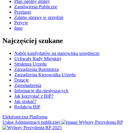
Plan ogólny gminy
Zamówienia Publiczne
Przetargi
Załatw sprawę w urzędzie
Petycje
Inne
Najczęściej szukane
Nabór kandydatów na stanowiska urzędnicze
Uchwały Rady Miejskiej
Struktura Urzędu
Zarządzenia Burmistrza
Zarządzenia Kierownika Urzędu
Dotacje
Zgromadzenia
Informacje dla niesłyszących
Jak korzystać z BIP?
Jak szukać?
Redakcja BIP
Elektroniczna Platforma
Usług Administracji publicznej
Wybory Prezydenta RP