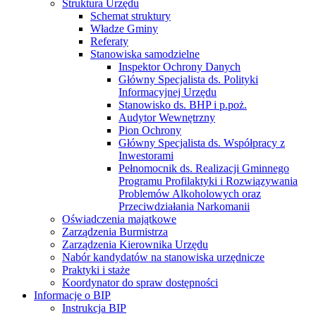
Struktura Urzędu
Schemat struktury
Władze Gminy
Referaty
Stanowiska samodzielne
Inspektor Ochrony Danych
Główny Specjalista ds. Polityki
Informacyjnej Urzędu
Stanowisko ds. BHP i p.poż.
Audytor Wewnętrzny
Pion Ochrony
Główny Specjalista ds. Współpracy z
Inwestorami
Pełnomocnik ds. Realizacji Gminnego
Programu Profilaktyki i Rozwiązywania
Problemów Alkoholowych oraz
Przeciwdziałania Narkomanii
Oświadczenia majątkowe
Zarządzenia Burmistrza
Zarządzenia Kierownika Urzędu
Nabór kandydatów na stanowiska urzędnicze
Praktyki i staże
Koordynator do spraw dostępności
Informacje o BIP
Instrukcja BIP