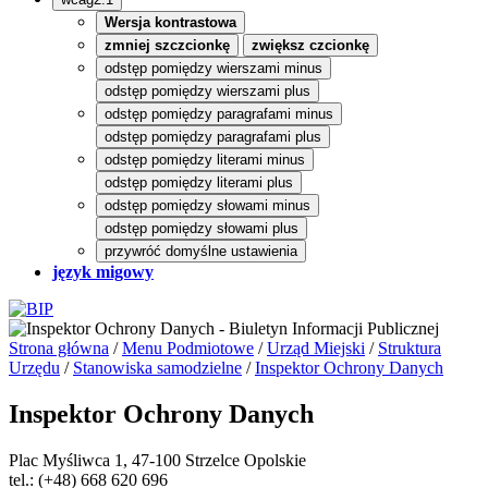
Wersja kontrastowa
zmniej szczcionkę
zwiększ czcionkę
odstęp pomiędzy wierszami minus
odstęp pomiędzy wierszami plus
odstęp pomiędzy paragrafami minus
odstęp pomiędzy paragrafami plus
odstęp pomiędzy literami minus
odstęp pomiędzy literami plus
odstęp pomiędzy słowami minus
odstęp pomiędzy słowami plus
przywróć domyślne ustawienia
język migowy
Strona główna
/
Menu Podmiotowe
/
Urząd Miejski
/
Struktura
Urzędu
/
Stanowiska samodzielne
/
Inspektor Ochrony Danych
Inspektor Ochrony Danych
Plac Myśliwca 1, 47-100 Strzelce Opolskie
tel.: (+48) 668 620 696