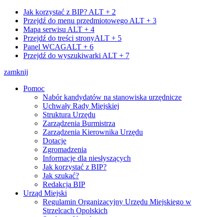
Jak korzystać z BIP?
ALT + 2
Przejdź do menu przedmiotowego
ALT + 3
Mapa serwisu
ALT + 4
Przejdź do treści strony
ALT + 5
Panel WCAG
ALT + 6
Przejdź do wyszukiwarki
ALT + 7
zamknij
Pomoc
Nabór kandydatów na stanowiska urzędnicze
Uchwały Rady Miejskiej
Struktura Urzędu
Zarządzenia Burmistrza
Zarządzenia Kierownika Urzędu
Dotacje
Zgromadzenia
Informacje dla niesłyszących
Jak korzystać z BIP?
Jak szukać?
Redakcja BIP
Urząd Miejski
Regulamin Organizacyjny Urzędu Miejskiego w
Strzelcach Opolskich