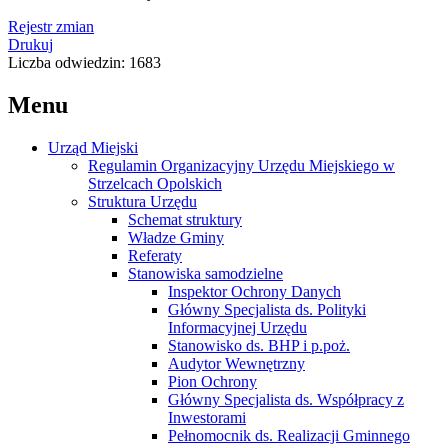
Rejestr zmian
Drukuj
Liczba odwiedzin: 1683
Menu
Urząd Miejski
Regulamin Organizacyjny Urzędu Miejskiego w
Strzelcach Opolskich
Struktura Urzędu
Schemat struktury
Władze Gminy
Referaty
Stanowiska samodzielne
Inspektor Ochrony Danych
Główny Specjalista ds. Polityki
Informacyjnej Urzędu
Stanowisko ds. BHP i p.poż.
Audytor Wewnętrzny
Pion Ochrony
Główny Specjalista ds. Współpracy z
Inwestorami
Pełnomocnik ds. Realizacji Gminnego