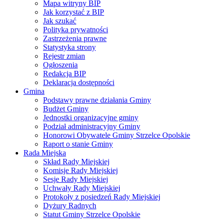
Mapa witryny BIP
Jak korzystać z BIP
Jak szukać
Polityka prywatności
Zastrzeżenia prawne
Statystyka strony
Rejestr zmian
Ogłoszenia
Redakcja BIP
Deklaracja dostępności
Gmina
Podstawy prawne działania Gminy
Budżet Gminy
Jednostki organizacyjne gminy
Podział administracyjny Gminy
Honorowi Obywatele Gminy Strzelce Opolskie
Raport o stanie Gminy
Rada Miejska
Skład Rady Miejskiej
Komisje Rady Miejskiej
Sesje Rady Miejskiej
Uchwały Rady Miejskiej
Protokoły z posiedzeń Rady Miejskiej
Dyżury Radnych
Statut Gminy Strzelce Opolskie