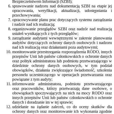
Bezpieczeństwem Informacji (SZBI);
sprawowanie nadzoru nad dokumentacją SZBI na etapie jej
opracowania, weryfikacji, aktualizacji, udostępniania i
przechowywania;
opracowywanie planu prac dotyczących systemu zarządzania
i nadzór nad ich realizacją;
organizowanie przeglądów SZBI oraz nadzór nad realizacją
ustaleń wynikających z tych przeglądów;
zarządzanie audytami wewnętrznymi w zakresie planowania
audytów dotyczących ochrony danych osobowych i nadzoru
nad ich realizacją oraz działaniami poza audytowymi;
monitorowanie przestrzegania rozporządzenia RODO, innych
przepisów Unii lub państw członkowskich o ochronie danych
oraz polityk administratora lub podmiotu przetwarzającego w
dziedzinie ochrony danych osobowych, w tym podział
obowiązków, działania zwiększające świadomość, szkolenia
personelu uczestniczącego w operacjach przetwarzania oraz
powiązane z tym audyty;
informowanie administratora, podmiotu przetwarzającego
oraz pracowników, którzy przetwarzają dane osobowe, o
obowiązkach spoczywających na nich na mocy RODO oraz
innych przepisów Unii lub państw członkowskich o ochronie
danych i doradzanie im w tej sprawie;
udzielanie na żądanie zaleceń, co do oceny skutków dla
ochrony danych oraz monitorowanie ich wykonania zgodnie