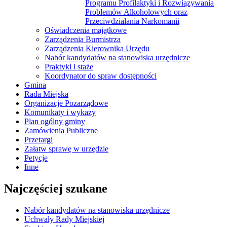
Programu Profilaktyki i Rozwiązywania
Problemów Alkoholowych oraz
Przeciwdziałania Narkomanii
Oświadczenia majątkowe
Zarządzenia Burmistrza
Zarządzenia Kierownika Urzędu
Nabór kandydatów na stanowiska urzędnicze
Praktyki i staże
Koordynator do spraw dostępności
Gmina
Rada Miejska
Organizacje Pozarządowe
Komunikaty i wykazy
Plan ogólny gminy
Zamówienia Publiczne
Przetargi
Załatw sprawę w urzędzie
Petycje
Inne
Najczęściej szukane
Nabór kandydatów na stanowiska urzędnicze
Uchwały Rady Miejskiej