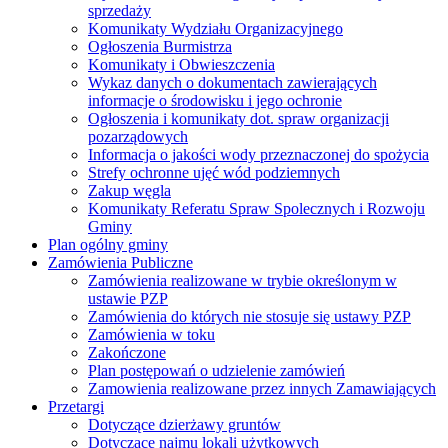
sprzedaży
Komunikaty Wydziału Organizacyjnego
Ogłoszenia Burmistrza
Komunikaty i Obwieszczenia
Wykaz danych o dokumentach zawierających
informacje o środowisku i jego ochronie
Ogłoszenia i komunikaty dot. spraw organizacji
pozarządowych
Informacja o jakości wody przeznaczonej do spożycia
Strefy ochronne ujęć wód podziemnych
Zakup węgla
Komunikaty Referatu Spraw Spolecznych i Rozwoju
Gminy
Plan ogólny gminy
Zamówienia Publiczne
Zamówienia realizowane w trybie określonym w
ustawie PZP
Zamówienia do których nie stosuje się ustawy PZP
Zamówienia w toku
Zakończone
Plan postępowań o udzielenie zamówień
Zamowienia realizowane przez innych Zamawiających
Przetargi
Dotyczące dzierżawy gruntów
Dotyczące najmu lokali użytkowych