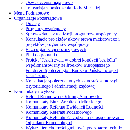
Oświadczenia majątkowe
Transmisja z posiedzenia Rady Miejskiej
Menu Podmiotowe
Organizacje Pozarządowe
Dotacje
Programy współpracy
Sprawozdania z realizacji programów współpracy
Konsultacje projektów aktów prawa miejscowego i
projektów programów współpracy
Baza organizacji pozarządowych
Pliki do pobrania
Projekt "Jesień życia w dobrej kondycji bez bólu"
współfinansowany ze środków Europejskiego
Funduszu Społecznego i Budżetu Państwa-projekt
zakończony
Konsultacje społeczne innych jednostek samorządu
terytorialnego i administracji rządowej
Komunikaty i wykazy
Referat Rolnictwa i Ochrony Środowiska
Komunikaty Biura Architekta Miejskiego
Komunikaty Referatu Ewidencji Ludności
Komunikaty Referatu Podatkowego
Komunikaty Referatu Zarządzania i Gospodarowania
Odpadami Komunalnymi
Wykaz nieruchomości gminnych przeznaczonych do