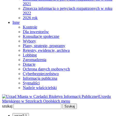
2021
Zbiorcza informacja o petycjach rozpatrzonych w roku
2022
2026 rok
Inne
Kontrole
Dla inwestorów
Konsultacje społeczne
Wybory
Plany, strategie, programy
Rejestry, ewidencje, archiwa
Lobbing
Zgromadzenia
Dotacje
Ochrona danych osobowych
Cyberbezpieczeństwo
Informacja publiczna
Sygnaliści
Nadzór właścicielski
Biuletyn Informacji Publicznej
Urzędu
Miejskiego w Strzelcach Opolskich
menu
szukaj
wcag2.1