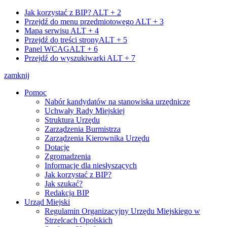
Jak korzystać z BIP?
ALT + 2
Przejdź do menu przedmiotowego
ALT + 3
Mapa serwisu
ALT + 4
Przejdź do treści strony
ALT + 5
Panel WCAG
ALT + 6
Przejdź do wyszukiwarki
ALT + 7
zamknij
Pomoc
Nabór kandydatów na stanowiska urzędnicze
Uchwały Rady Miejskiej
Struktura Urzędu
Zarządzenia Burmistrza
Zarządzenia Kierownika Urzędu
Dotacje
Zgromadzenia
Informacje dla niesłyszących
Jak korzystać z BIP?
Jak szukać?
Redakcja BIP
Urząd Miejski
Regulamin Organizacyjny Urzędu Miejskiego w
Strzelcach Opolskich