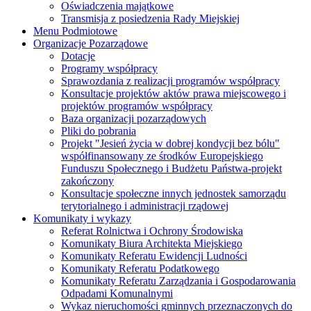
Oświadczenia majątkowe
Transmisja z posiedzenia Rady Miejskiej
Menu Podmiotowe
Organizacje Pozarządowe
Dotacje
Programy współpracy
Sprawozdania z realizacji programów współpracy
Konsultacje projektów aktów prawa miejscowego i
projektów programów współpracy
Baza organizacji pozarządowych
Pliki do pobrania
Projekt "Jesień życia w dobrej kondycji bez bólu"
współfinansowany ze środków Europejskiego
Funduszu Społecznego i Budżetu Państwa-projekt
zakończony
Konsultacje społeczne innych jednostek samorządu
terytorialnego i administracji rządowej
Komunikaty i wykazy
Referat Rolnictwa i Ochrony Środowiska
Komunikaty Biura Architekta Miejskiego
Komunikaty Referatu Ewidencji Ludności
Komunikaty Referatu Podatkowego
Komunikaty Referatu Zarządzania i Gospodarowania
Odpadami Komunalnymi
Wykaz nieruchomości gminnych przeznaczonych do