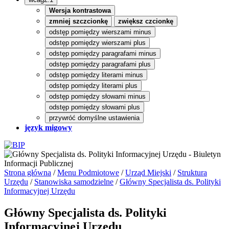
Wersja kontrastowa
zmniej szczcionkę
zwiększ czcionkę
odstęp pomiędzy wierszami minus
odstęp pomiędzy wierszami plus
odstęp pomiędzy paragrafami minus
odstęp pomiędzy paragrafami plus
odstęp pomiędzy literami minus
odstęp pomiędzy literami plus
odstęp pomiędzy słowami minus
odstęp pomiędzy słowami plus
przywróć domyślne ustawienia
język migowy
Strona główna
/
Menu Podmiotowe
/
Urząd Miejski
/
Struktura
Urzędu
/
Stanowiska samodzielne
/
Główny Specjalista ds. Polityki
Informacyjnej Urzędu
Główny Specjalista ds. Polityki
Informacyjnej Urzędu