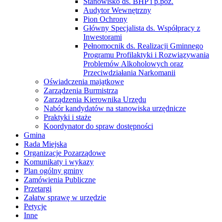
Stanowisko ds. BHP i p.poż.
Audytor Wewnętrzny
Pion Ochrony
Główny Specjalista ds. Współpracy z
Inwestorami
Pełnomocnik ds. Realizacji Gminnego
Programu Profilaktyki i Rozwiązywania
Problemów Alkoholowych oraz
Przeciwdziałania Narkomanii
Oświadczenia majątkowe
Zarządzenia Burmistrza
Zarządzenia Kierownika Urzędu
Nabór kandydatów na stanowiska urzędnicze
Praktyki i staże
Koordynator do spraw dostępności
Gmina
Rada Miejska
Organizacje Pozarządowe
Komunikaty i wykazy
Plan ogólny gminy
Zamówienia Publiczne
Przetargi
Załatw sprawę w urzędzie
Petycje
Inne