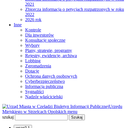
2021
Zbiorcza informacja o petycjach rozpatrzonych w roku
2022
2026 rok
Inne
Kontrole
Dla inwestorów
Konsultacje społeczne
Wybory
Plany, strategie, programy
Rejestry, ewidencje, archiwa
Lobbing
Zgromadzenia
Dotacje
Ochrona danych osobowych
Cyberbezpieczeństwo
Informacja publiczna
Sygnaliści
Nadzór właścicielski
Biuletyn Informacji Publicznej
Urzędu
Miejskiego w Strzelcach Opolskich
menu
szukaj
wcag2.1