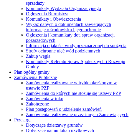
sprzedaży
Komunikaty Wydziału Organizacyjnego
Ogłoszenia Burmistrza
Komunikaty i Obwieszczenia
Wykaz danych o dokumentach zawierających
informacje o środowisku i jego ochronie
Ogłoszenia i komunikaty dot. spraw organizacji
pozarządowych
Informacja o jakości wody przeznaczonej do spożycia
Strefy ochronne ujęć wód podziemnych
Zakup węgla
Komunikaty Referatu Spraw Spolecznych i Rozwoju
Gminy
Plan ogólny gminy
Zamówienia Publiczne
Zamówienia realizowane w trybie określonym w
ustawie PZP
Zamówienia do których nie stosuje się ustawy PZP
Zamówienia w toku
Zakończone
Plan postępowań o udzielenie zamówień
Zamowienia realizowane przez innych Zamawiających
Przetargi
Dotyczące dzierżawy gruntów
Dotyczące najmu lokali użytkowych