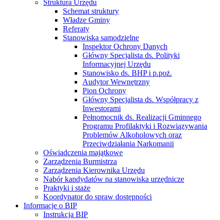
Struktura Urzędu
Schemat struktury
Władze Gminy
Referaty
Stanowiska samodzielne
Inspektor Ochrony Danych
Główny Specjalista ds. Polityki
Informacyjnej Urzędu
Stanowisko ds. BHP i p.poż.
Audytor Wewnętrzny
Pion Ochrony
Główny Specjalista ds. Współpracy z
Inwestorami
Pełnomocnik ds. Realizacji Gminnego
Programu Profilaktyki i Rozwiązywania
Problemów Alkoholowych oraz
Przeciwdziałania Narkomanii
Oświadczenia majątkowe
Zarządzenia Burmistrza
Zarządzenia Kierownika Urzędu
Nabór kandydatów na stanowiska urzędnicze
Praktyki i staże
Koordynator do spraw dostępności
Informacje o BIP
Instrukcja BIP