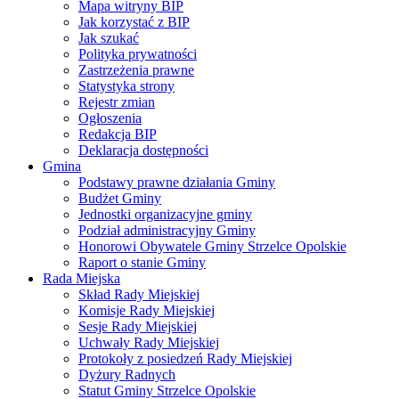
Mapa witryny BIP
Jak korzystać z BIP
Jak szukać
Polityka prywatności
Zastrzeżenia prawne
Statystyka strony
Rejestr zmian
Ogłoszenia
Redakcja BIP
Deklaracja dostępności
Gmina
Podstawy prawne działania Gminy
Budżet Gminy
Jednostki organizacyjne gminy
Podział administracyjny Gminy
Honorowi Obywatele Gminy Strzelce Opolskie
Raport o stanie Gminy
Rada Miejska
Skład Rady Miejskiej
Komisje Rady Miejskiej
Sesje Rady Miejskiej
Uchwały Rady Miejskiej
Protokoły z posiedzeń Rady Miejskiej
Dyżury Radnych
Statut Gminy Strzelce Opolskie