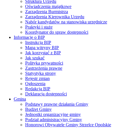
Struktura Urzędu
Oświadczenia majątkowe
Zarządzenia Burmistrza
Zarządzenia Kierownika Urzędu
Nabór kandydatów na stanowiska urzędnicze
Praktyki i staże
Koordynator do spraw dostępności
Informacje o BIP
Instrukcja BIP
Mapa witryny BIP
Jak korzystać z BIP
Jak szukać
Polityka prywatności
Zastrzeżenia prawne
Statystyka strony
Rejestr zmian
Ogłoszenia
Redakcja BIP
Deklaracja dostępności
Gmina
Podstawy prawne działania Gminy
Budżet Gminy
Jednostki organizacyjne gminy
Podział administracyjny Gminy
Honorowi Obywatele Gminy Strzelce Opolskie