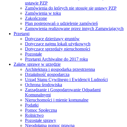
ustawie PZP
Zamówienia do których nie stosuje się ustawy PZP
Zamówienia w toku
Zakończone
Plan postępowań o udzielenie zamówień
Zamowienia realizowane przez innych Zamawiających
Przetargi
Dotyczące dzierżawy gruntów
Dotyczące najmu lokali użytkowych
Dotyczące sprzedaży nieruchomości
Pozostałe
Przetargi Archiwalne do 2017 roku
Załatw sprawę w urzędzie
Architektura i gospodarka przestrzenna
Działalność gospodarcza
Urząd Stanu Cywilnego i Ewidencji Ludności
Ochrona środowiska
Zarządzanie i Gospodarowanie Odpadami
Komunalnymi
Nieruchomości i mienie komunalne
Podatki
Pomoc Społeczna
Rolnictwo
Pozostałe sprawy
Nieodpłatna pomoc prawna