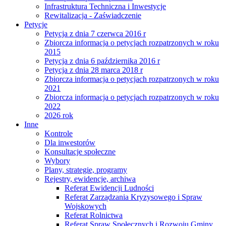
Infrastruktura Techniczna i Inwestycje
Rewitalizacja - Zaświadczenie
Petycje
Petycja z dnia 7 czerwca 2016 r
Zbiorcza informacja o petycjach rozpatrzonych w roku
2015
Petycja z dnia 6 października 2016 r
Petycja z dnia 28 marca 2018 r
Zbiorcza informacja o petycjach rozpatrzonych w roku
2021
Zbiorcza informacja o petycjach rozpatrzonych w roku
2022
2026 rok
Inne
Kontrole
Dla inwestorów
Konsultacje społeczne
Wybory
Plany, strategie, programy
Rejestry, ewidencje, archiwa
Referat Ewidencji Ludności
Referat Zarządzania Kryzysowego i Spraw
Wojskowych
Referat Rolnictwa
Referat Spraw Społecznych i Rozwoju Gminy