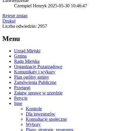
Zatwierdzenie
Czempiel Henryk
2025-05-30 10:46:47
Rejestr zmian
Drukuj
Liczba odwiedzin: 2957
Menu
Urząd Miejski
Gmina
Rada Miejska
Organizacje Pozarządowe
Komunikaty i wykazy
Plan ogólny gminy
Zamówienia Publiczne
Przetargi
Załatw sprawę w urzędzie
Petycje
Inne
Kontrole
Dla inwestorów
Konsultacje społeczne
Wybory
Plany, strategie, programy