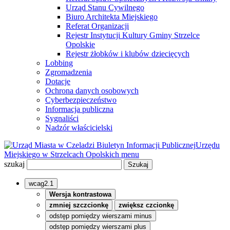
Urząd Stanu Cywilnego
Biuro Architekta Miejskiego
Referat Organizacji
Rejestr Instytucji Kultury Gminy Strzelce
Opolskie
Rejestr żłobków i klubów dziecięcych
Lobbing
Zgromadzenia
Dotacje
Ochrona danych osobowych
Cyberbezpieczeństwo
Informacja publiczna
Sygnaliści
Nadzór właścicielski
Biuletyn Informacji Publicznej
Urzędu
Miejskiego w Strzelcach Opolskich
menu
szukaj
wcag2.1
Wersja kontrastowa
zmniej szczcionkę
zwiększ czcionkę
odstęp pomiędzy wierszami minus
odstęp pomiędzy wierszami plus