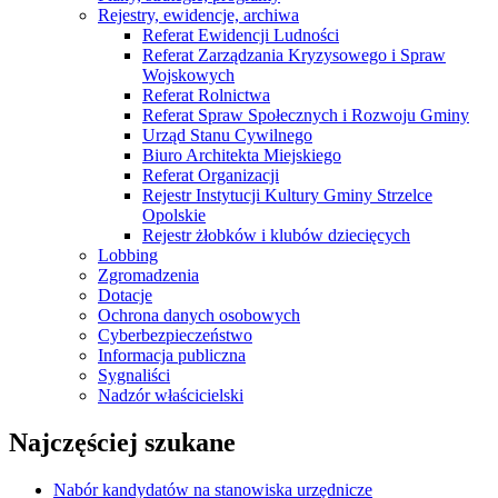
Rejestry, ewidencje, archiwa
Referat Ewidencji Ludności
Referat Zarządzania Kryzysowego i Spraw
Wojskowych
Referat Rolnictwa
Referat Spraw Społecznych i Rozwoju Gminy
Urząd Stanu Cywilnego
Biuro Architekta Miejskiego
Referat Organizacji
Rejestr Instytucji Kultury Gminy Strzelce
Opolskie
Rejestr żłobków i klubów dziecięcych
Lobbing
Zgromadzenia
Dotacje
Ochrona danych osobowych
Cyberbezpieczeństwo
Informacja publiczna
Sygnaliści
Nadzór właścicielski
Najczęściej szukane
Nabór kandydatów na stanowiska urzędnicze