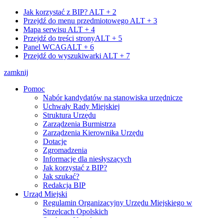
Jak korzystać z BIP?
ALT + 2
Przejdź do menu przedmiotowego
ALT + 3
Mapa serwisu
ALT + 4
Przejdź do treści strony
ALT + 5
Panel WCAG
ALT + 6
Przejdź do wyszukiwarki
ALT + 7
zamknij
Pomoc
Nabór kandydatów na stanowiska urzędnicze
Uchwały Rady Miejskiej
Struktura Urzędu
Zarządzenia Burmistrza
Zarządzenia Kierownika Urzędu
Dotacje
Zgromadzenia
Informacje dla niesłyszących
Jak korzystać z BIP?
Jak szukać?
Redakcja BIP
Urząd Miejski
Regulamin Organizacyjny Urzędu Miejskiego w
Strzelcach Opolskich