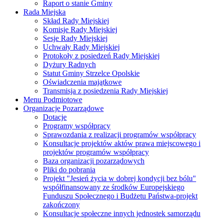
Raport o stanie Gminy
Rada Miejska
Skład Rady Miejskiej
Komisje Rady Miejskiej
Sesje Rady Miejskiej
Uchwały Rady Miejskiej
Protokoły z posiedzeń Rady Miejskiej
Dyżury Radnych
Statut Gminy Strzelce Opolskie
Oświadczenia majątkowe
Transmisja z posiedzenia Rady Miejskiej
Menu Podmiotowe
Organizacje Pozarządowe
Dotacje
Programy współpracy
Sprawozdania z realizacji programów współpracy
Konsultacje projektów aktów prawa miejscowego i
projektów programów współpracy
Baza organizacji pozarządowych
Pliki do pobrania
Projekt "Jesień życia w dobrej kondycji bez bólu"
współfinansowany ze środków Europejskiego
Funduszu Społecznego i Budżetu Państwa-projekt
zakończony
Konsultacje społeczne innych jednostek samorządu