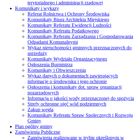
terytorialnego i administracji rządowej
Komunikaty i wykazy
Referat Rolnictwa i Ochrony Środowiska
Komunikaty Biura Architekta Miejskiego
Komunikaty Referatu Ewidencji Ludności
Komunikaty Referatu Podatkowego
Komunikaty Referatu Zarządzania i Gospodarowania
Odpadami Komunalnymi
Wykaz nieruchomości gminnych przeznaczonych do
sprzedaży
Komunikaty Wydziału Organizacyjnego
Ogłoszenia Burmistrza
Komunikaty i Obwieszczenia
Wykaz danych o dokumentach zawierających
informacje o środowisku i jego ochronie
Ogłoszenia i komunikaty dot. spraw organizacji
pozarządowych
Informacja o jakości wody przeznaczonej do spożycia
Strefy ochronne ujęć wód podziemnych
Zakup węgla
Komunikaty Referatu Spraw Spolecznych i Rozwoju
Gminy
Plan ogólny gminy
Zamówienia Publiczne
Zamówienia realizowane w trybie określonym w