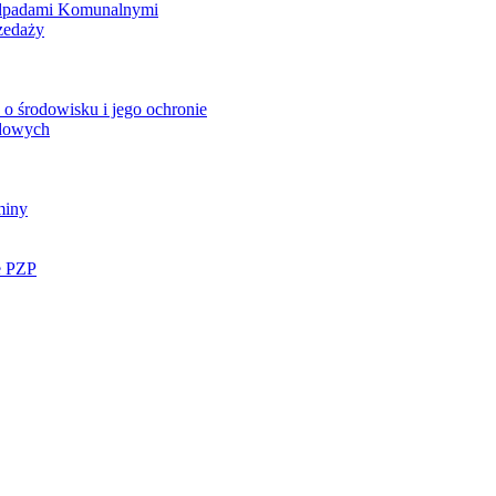
Odpadami Komunalnymi
zedaży
o środowisku i jego ochronie
ądowych
miny
e PZP