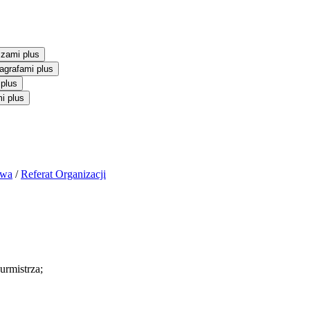
szami plus
agrafami plus
 plus
i plus
iwa
/
Referat Organizacji
rmistrza;