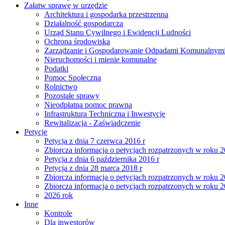
Załatw sprawę w urzędzie
Architektura i gospodarka przestrzenna
Działalność gospodarcza
Urząd Stanu Cywilnego i Ewidencji Ludności
Ochrona środowiska
Zarządzanie i Gospodarowanie Odpadami Komunalnym
Nieruchomości i mienie komunalne
Podatki
Pomoc Społeczna
Rolnictwo
Pozostałe sprawy
Nieodpłatna pomoc prawna
Infrastruktura Techniczna i Inwestycje
Rewitalizacja - Zaświadczenie
Petycje
Petycja z dnia 7 czerwca 2016 r
Zbiorcza informacja o petycjach rozpatrzonych w roku 
Petycja z dnia 6 października 2016 r
Petycja z dnia 28 marca 2018 r
Zbiorcza informacja o petycjach rozpatrzonych w roku 
Zbiorcza informacja o petycjach rozpatrzonych w roku 
2026 rok
Inne
Kontrole
Dla inwestorów