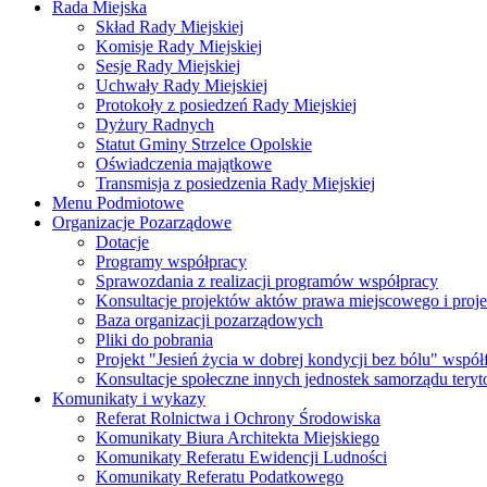
Rada Miejska
Skład Rady Miejskiej
Komisje Rady Miejskiej
Sesje Rady Miejskiej
Uchwały Rady Miejskiej
Protokoły z posiedzeń Rady Miejskiej
Dyżury Radnych
Statut Gminy Strzelce Opolskie
Oświadczenia majątkowe
Transmisja z posiedzenia Rady Miejskiej
Menu Podmiotowe
Organizacje Pozarządowe
Dotacje
Programy współpracy
Sprawozdania z realizacji programów współpracy
Konsultacje projektów aktów prawa miejscowego i pro
Baza organizacji pozarządowych
Pliki do pobrania
Projekt "Jesień życia w dobrej kondycji bez bólu" wsp
Konsultacje społeczne innych jednostek samorządu teryto
Komunikaty i wykazy
Referat Rolnictwa i Ochrony Środowiska
Komunikaty Biura Architekta Miejskiego
Komunikaty Referatu Ewidencji Ludności
Komunikaty Referatu Podatkowego