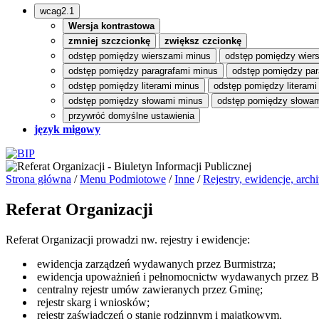
wcag2.1
Wersja kontrastowa
zmniej szczcionkę
zwiększ czcionkę
odstęp pomiędzy wierszami minus
odstęp pomiędzy wier
odstęp pomiędzy paragrafami minus
odstęp pomiędzy par
odstęp pomiędzy literami minus
odstęp pomiędzy literami
odstęp pomiędzy słowami minus
odstęp pomiędzy słowam
przywróć domyślne ustawienia
język migowy
Strona główna
/
Menu Podmiotowe
/
Inne
/
Rejestry, ewidencje, arch
Referat Organizacji
Referat Organizacji prowadzi nw. rejestry i ewidencje:
ewidencja zarządzeń wydawanych przez Burmistrza;
ewidencja upoważnień i pełnomocnictw wydawanych przez Bu
centralny rejestr umów zawieranych przez Gminę;
rejestr skarg i wniosków;
rejestr zaświadczeń o stanie rodzinnym i majątkowym.