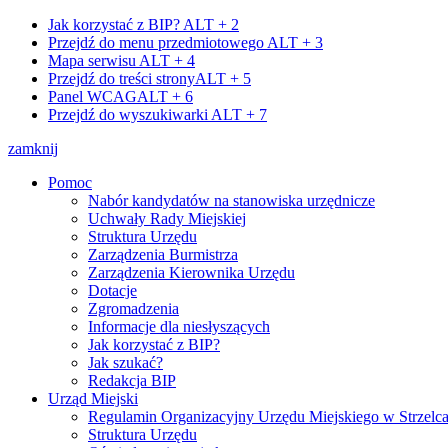
Jak korzystać z BIP?
ALT + 2
Przejdź do menu przedmiotowego
ALT + 3
Mapa serwisu
ALT + 4
Przejdź do treści strony
ALT + 5
Panel WCAG
ALT + 6
Przejdź do wyszukiwarki
ALT + 7
zamknij
Pomoc
Nabór kandydatów na stanowiska urzędnicze
Uchwały Rady Miejskiej
Struktura Urzędu
Zarządzenia Burmistrza
Zarządzenia Kierownika Urzędu
Dotacje
Zgromadzenia
Informacje dla niesłyszących
Jak korzystać z BIP?
Jak szukać?
Redakcja BIP
Urząd Miejski
Regulamin Organizacyjny Urzędu Miejskiego w Strzelc
Struktura Urzędu