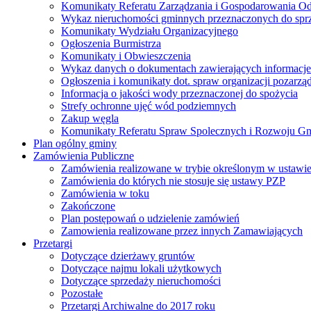
Komunikaty Referatu Zarządzania i Gospodarowania 
Wykaz nieruchomości gminnych przeznaczonych do spr
Komunikaty Wydziału Organizacyjnego
Ogłoszenia Burmistrza
Komunikaty i Obwieszczenia
Wykaz danych o dokumentach zawierających informacje 
Ogłoszenia i komunikaty dot. spraw organizacji pozarz
Informacja o jakości wody przeznaczonej do spożycia
Strefy ochronne ujęć wód podziemnych
Zakup węgla
Komunikaty Referatu Spraw Spolecznych i Rozwoju G
Plan ogólny gminy
Zamówienia Publiczne
Zamówienia realizowane w trybie określonym w ustawi
Zamówienia do których nie stosuje się ustawy PZP
Zamówienia w toku
Zakończone
Plan postępowań o udzielenie zamówień
Zamowienia realizowane przez innych Zamawiających
Przetargi
Dotyczące dzierżawy gruntów
Dotyczące najmu lokali użytkowych
Dotyczące sprzedaży nieruchomości
Pozostałe
Przetargi Archiwalne do 2017 roku