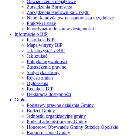
Oświadczenia majątkowe
Zarządzenia Burmistrza
Zarządzenia Kierownika Urzędu
Nabór kandydatów na stanowiska urzędnicze
Praktyki i staże
Koordynator do spraw dostępności
Informacje o BIP
Instrukcja BIP
Mapa witryny BIP
Jak korzystać z BIP
Jak szukać
Polityka prywatności
Zastrzeżenia prawne
Statystyka strony
Rejestr zmian
Ogłoszenia
Redakcja BIP
Deklaracja dostępności
Gmina
Podstawy prawne działania Gminy
Budżet Gminy
Jednostki organizacyjne gminy
Podział administracyjny Gminy
Honorowi Obywatele Gminy Strzelce Opolskie
Raport o stanie Gminy