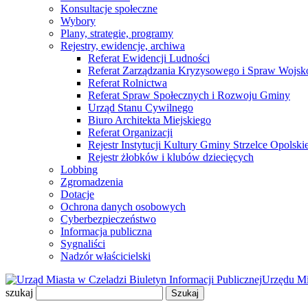
Konsultacje społeczne
Wybory
Plany, strategie, programy
Rejestry, ewidencje, archiwa
Referat Ewidencji Ludności
Referat Zarządzania Kryzysowego i Spraw Wojs
Referat Rolnictwa
Referat Spraw Społecznych i Rozwoju Gminy
Urząd Stanu Cywilnego
Biuro Architekta Miejskiego
Referat Organizacji
Rejestr Instytucji Kultury Gminy Strzelce Opolski
Rejestr żłobków i klubów dziecięcych
Lobbing
Zgromadzenia
Dotacje
Ochrona danych osobowych
Cyberbezpieczeństwo
Informacja publiczna
Sygnaliści
Nadzór właścicielski
Biuletyn Informacji Publicznej
Urzędu Mi
szukaj