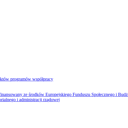
jektów programów współpracy
ółfinansowany ze środków Europejskiego Funduszu Społecznego i Bud
rialnego i administracji rządowej