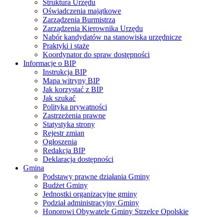
Struktura Urzędu
Oświadczenia majątkowe
Zarządzenia Burmistrza
Zarządzenia Kierownika Urzędu
Nabór kandydatów na stanowiska urzędnicze
Praktyki i staże
Koordynator do spraw dostępności
Informacje o BIP
Instrukcja BIP
Mapa witryny BIP
Jak korzystać z BIP
Jak szukać
Polityka prywatności
Zastrzeżenia prawne
Statystyka strony
Rejestr zmian
Ogłoszenia
Redakcja BIP
Deklaracja dostępności
Gmina
Podstawy prawne działania Gminy
Budżet Gminy
Jednostki organizacyjne gminy
Podział administracyjny Gminy
Honorowi Obywatele Gminy Strzelce Opolskie