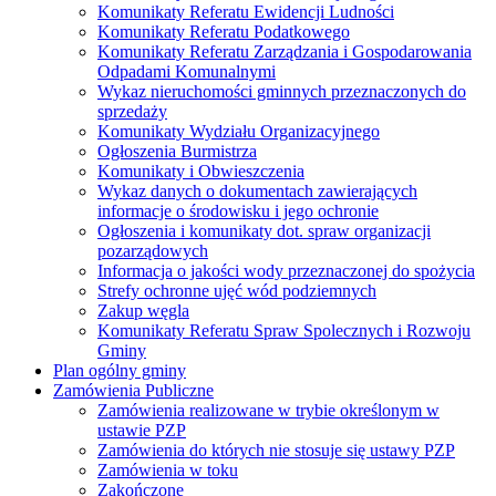
Komunikaty Referatu Ewidencji Ludności
Komunikaty Referatu Podatkowego
Komunikaty Referatu Zarządzania i Gospodarowania
Odpadami Komunalnymi
Wykaz nieruchomości gminnych przeznaczonych do
sprzedaży
Komunikaty Wydziału Organizacyjnego
Ogłoszenia Burmistrza
Komunikaty i Obwieszczenia
Wykaz danych o dokumentach zawierających
informacje o środowisku i jego ochronie
Ogłoszenia i komunikaty dot. spraw organizacji
pozarządowych
Informacja o jakości wody przeznaczonej do spożycia
Strefy ochronne ujęć wód podziemnych
Zakup węgla
Komunikaty Referatu Spraw Spolecznych i Rozwoju
Gminy
Plan ogólny gminy
Zamówienia Publiczne
Zamówienia realizowane w trybie określonym w
ustawie PZP
Zamówienia do których nie stosuje się ustawy PZP
Zamówienia w toku
Zakończone