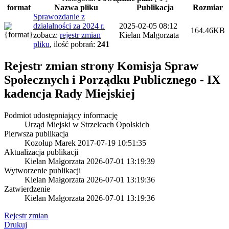
format
Nazwa pliku
Publikacja
Rozmiar
Sprawozdanie z
działalności za 2024 r.
2025-02-05 08:12
164.46KB
zobacz:
rejestr zmian
Kielan Małgorzata
pliku
,
ilość pobrań:
241
Rejestr zmian strony
Komisja Spraw
Społecznych i Porządku Publicznego - IX
kadencja Rady Miejskiej
Podmiot udostępniający informację
Urząd Miejski w Strzelcach Opolskich
Pierwsza publikacja
Kozołup Marek
2017-07-19 10:51:35
Aktualizacja publikacji
Kielan Małgorzata
2026-07-01 13:19:39
Wytworzenie publikacji
Kielan Małgorzata
2026-07-01 13:19:36
Zatwierdzenie
Kielan Małgorzata
2026-07-01 13:19:36
Rejestr zmian
Drukuj