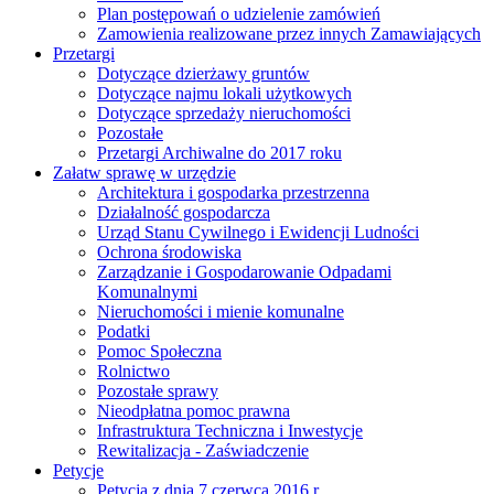
Plan postępowań o udzielenie zamówień
Zamowienia realizowane przez innych Zamawiających
Przetargi
Dotyczące dzierżawy gruntów
Dotyczące najmu lokali użytkowych
Dotyczące sprzedaży nieruchomości
Pozostałe
Przetargi Archiwalne do 2017 roku
Załatw sprawę w urzędzie
Architektura i gospodarka przestrzenna
Działalność gospodarcza
Urząd Stanu Cywilnego i Ewidencji Ludności
Ochrona środowiska
Zarządzanie i Gospodarowanie Odpadami
Komunalnymi
Nieruchomości i mienie komunalne
Podatki
Pomoc Społeczna
Rolnictwo
Pozostałe sprawy
Nieodpłatna pomoc prawna
Infrastruktura Techniczna i Inwestycje
Rewitalizacja - Zaświadczenie
Petycje
Petycja z dnia 7 czerwca 2016 r