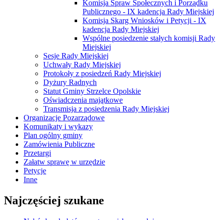
Komisja Spraw Społecznych i Porządku
Publicznego - IX kadencja Rady Miejskiej
Komisja Skarg Wniosków i Petycji - IX
kadencja Rady Miejskiej
Wspólne posiedzenie stałych komisji Rady
Miejskiej
Sesje Rady Miejskiej
Uchwały Rady Miejskiej
Protokoły z posiedzeń Rady Miejskiej
Dyżury Radnych
Statut Gminy Strzelce Opolskie
Oświadczenia majątkowe
Transmisja z posiedzenia Rady Miejskiej
Organizacje Pozarządowe
Komunikaty i wykazy
Plan ogólny gminy
Zamówienia Publiczne
Przetargi
Załatw sprawę w urzędzie
Petycje
Inne
Najczęściej szukane