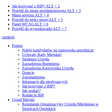
Jak korzystać z BIP?
ALT + 2
Przejdź do menu przedmiotowego
ALT + 3
Mapa serwisu
ALT + 4
Przejdź do treści strony
ALT + 5
Panel WCAG
ALT + 6
Przejdź do wyszukiwarki
ALT + 7
zamknij
Pomoc
Nabór kandydatów na stanowiska urzędnicze
Uchwały Rady Miejskiej
Struktura Urzędu
Zarządzenia Burmistrza
Zarządzenia Kierownika Urzędu
Dotacje
Zgromadzenia
Informacje dla niesłyszących
Jak korzystać z BIP?
Jak szukać?
Redakcja BIP
Urząd Miejski
Regulamin Organizacyjny Urzędu Miejskiego w
Strzelcach Opolskich