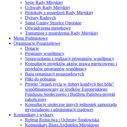
Sesje Rady Miejskiej
Uchwały Rady Miejskiej
Protokoły z posiedzeń Rady Miejskiej
Dyżury Radnych
Statut Gminy Strzelce Opolskie
Oświadczenia majątkowe
Transmisja z posiedzenia Rady Miejskiej
Menu Podmiotowe
Organizacje Pozarządowe
Dotacje
Programy współpracy
Sprawozdania z realizacji programów współpracy
Konsultacje projektów aktów prawa miejscowego i
projektów programów współpracy
Baza organizacji pozarządowych
Pliki do pobrania
Projekt "Jesień życia w dobrej kondycji bez bólu"
współfinansowany ze środków Europejskiego
Funduszu Społecznego i Budżetu Państwa-projekt
zakończony
Konsultacje społeczne innych jednostek samorządu
terytorialnego i administracji rządowej
Komunikaty i wykazy
Referat Rolnictwa i Ochrony Środowiska
Komunikaty Biura Architekta Miejskiego