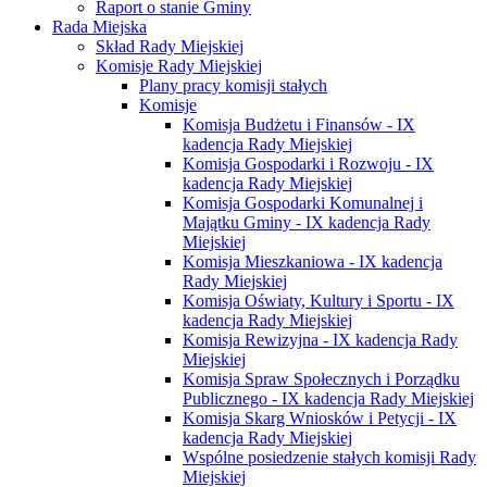
Raport o stanie Gminy
Rada Miejska
Skład Rady Miejskiej
Komisje Rady Miejskiej
Plany pracy komisji stałych
Komisje
Komisja Budżetu i Finansów - IX
kadencja Rady Miejskiej
Komisja Gospodarki i Rozwoju - IX
kadencja Rady Miejskiej
Komisja Gospodarki Komunalnej i
Majątku Gminy - IX kadencja Rady
Miejskiej
Komisja Mieszkaniowa - IX kadencja
Rady Miejskiej
Komisja Oświaty, Kultury i Sportu - IX
kadencja Rady Miejskiej
Komisja Rewizyjna - IX kadencja Rady
Miejskiej
Komisja Spraw Społecznych i Porządku
Publicznego - IX kadencja Rady Miejskiej
Komisja Skarg Wniosków i Petycji - IX
kadencja Rady Miejskiej
Wspólne posiedzenie stałych komisji Rady
Miejskiej