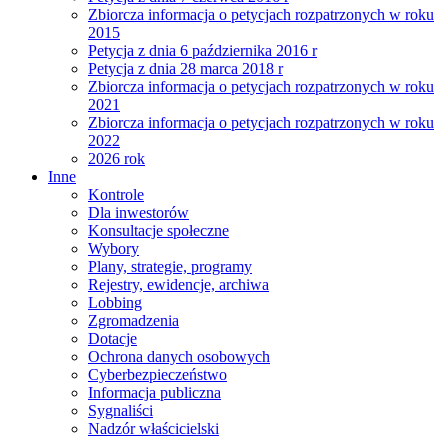
Zbiorcza informacja o petycjach rozpatrzonych w roku
2015
Petycja z dnia 6 października 2016 r
Petycja z dnia 28 marca 2018 r
Zbiorcza informacja o petycjach rozpatrzonych w roku
2021
Zbiorcza informacja o petycjach rozpatrzonych w roku
2022
2026 rok
Inne
Kontrole
Dla inwestorów
Konsultacje społeczne
Wybory
Plany, strategie, programy
Rejestry, ewidencje, archiwa
Lobbing
Zgromadzenia
Dotacje
Ochrona danych osobowych
Cyberbezpieczeństwo
Informacja publiczna
Sygnaliści
Nadzór właścicielski