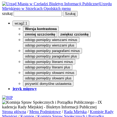
Biuletyn Informacji Publicznej
Urzędu
Miejskiego w Strzelcach Opolskich
menu
szukaj
wcag2.1
Wersja kontrastowa
zmniej szczcionkę
zwiększ czcionkę
odstęp pomiędzy wierszami minus
odstęp pomiędzy wierszami plus
odstęp pomiędzy paragrafami minus
odstęp pomiędzy paragrafami plus
odstęp pomiędzy literami minus
odstęp pomiędzy literami plus
odstęp pomiędzy słowami minus
odstęp pomiędzy słowami plus
przywróć domyślne ustawienia
język migowy
Strona główna
/
Menu Podmiotowe
/
Rada Miejska
/
Komisje Rady
Miejskiej
/
Komisje
/
Komisja Spraw Społecznych i Porządku