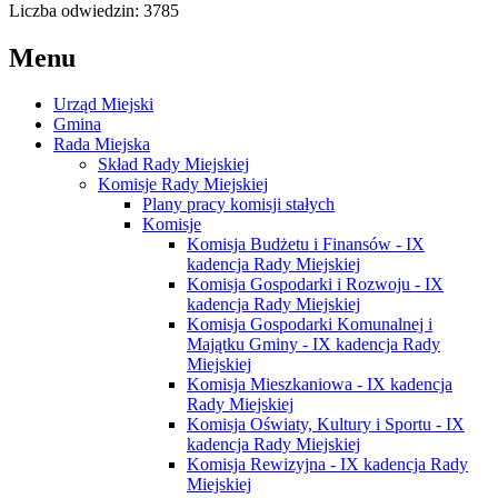
Liczba odwiedzin: 3785
Menu
Urząd Miejski
Gmina
Rada Miejska
Skład Rady Miejskiej
Komisje Rady Miejskiej
Plany pracy komisji stałych
Komisje
Komisja Budżetu i Finansów - IX
kadencja Rady Miejskiej
Komisja Gospodarki i Rozwoju - IX
kadencja Rady Miejskiej
Komisja Gospodarki Komunalnej i
Majątku Gminy - IX kadencja Rady
Miejskiej
Komisja Mieszkaniowa - IX kadencja
Rady Miejskiej
Komisja Oświaty, Kultury i Sportu - IX
kadencja Rady Miejskiej
Komisja Rewizyjna - IX kadencja Rady
Miejskiej