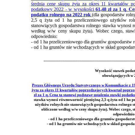
średnią cenę skupu żyta za okres 11 kwartałów po
podatkowy 2022 - w wysokości
61,48 zł za 1 q
.
Ce
podatku rolnego na 2022 rok
(dla gospodarstw rol
2,5 q żyta od 1 ha przeliczeniowego użytków rol
stanowiących gospodarstwa rolnego stawka wynosi ró
według w/w ceny skupu żyta). Wobec czego, staw
odpowiednio:
- od 1 ha przeliczeniowego dla gruntów gospodarstw 
- od 1 ha gruntów nie wchodzących w skład gospodar
___________________________________________
Wysokość stawek podat
obowiązujących w 2
Prezes Głównego Urzędu Statystycznego w Komunikacie z 19 
żyta za okres 11 kwartałów poprzedzających kwartał poprze
zł za 1 q. Cena ta stanowi podstawę ustalenia stawki podat
stawka wynosi równowartość pieniężną 2,5 q żyta od 1 ha p
użytków rolnych nie stanowiących gospodarstwa rolnego s
obliczone według w/w ceny skupu żyta). Wobec czego, 
odpowiednio
- od 1 ha przeliczeniowego dla gruntów gospodarstw 
- od 1 ha gruntów nie wchodzących w skład gospodars