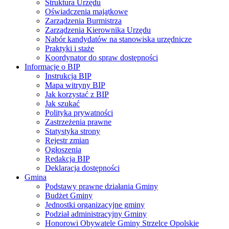
Struktura Urzędu
Oświadczenia majątkowe
Zarządzenia Burmistrza
Zarządzenia Kierownika Urzędu
Nabór kandydatów na stanowiska urzędnicze
Praktyki i staże
Koordynator do spraw dostępności
Informacje o BIP
Instrukcja BIP
Mapa witryny BIP
Jak korzystać z BIP
Jak szukać
Polityka prywatności
Zastrzeżenia prawne
Statystyka strony
Rejestr zmian
Ogłoszenia
Redakcja BIP
Deklaracja dostępności
Gmina
Podstawy prawne działania Gminy
Budżet Gminy
Jednostki organizacyjne gminy
Podział administracyjny Gminy
Honorowi Obywatele Gminy Strzelce Opolskie