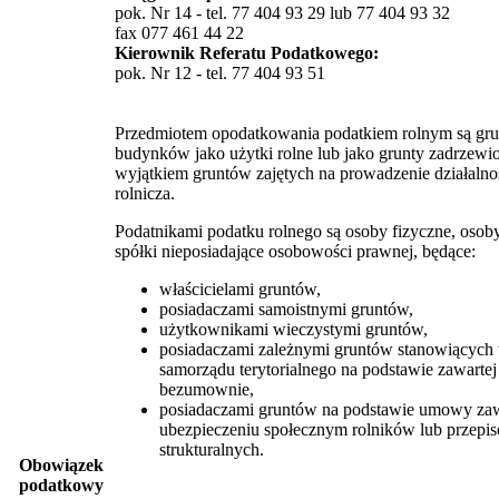
pok. Nr 14 - tel. 77 404 93 29 lub 77 404 93 32
fax 077 461 44 22
Kierownik Referatu Podatkowego:
pok. Nr 12 - tel. 77 404 93 51
Przedmiotem opodatkowania podatkiem rolnym są grun
budynków jako użytki rolne lub jako grunty zadrzewio
wyjątkiem gruntów zajętych na prowadzenie działalnoś
rolnicza.
Podatnikami podatku rolnego są osoby fizyczne, osob
spółki nieposiadające osobowości prawnej, będące:
właścicielami gruntów,
posiadaczami samoistnymi gruntów,
użytkownikami wieczystymi gruntów,
posiadaczami zależnymi gruntów stanowiących 
samorządu terytorialnego na podstawie zawarte
bezumownie,
posiadaczami gruntów na podstawie umowy zawa
ubezpieczeniu społecznym rolników lub przepi
strukturalnych.
Obowiązek
podatkowy