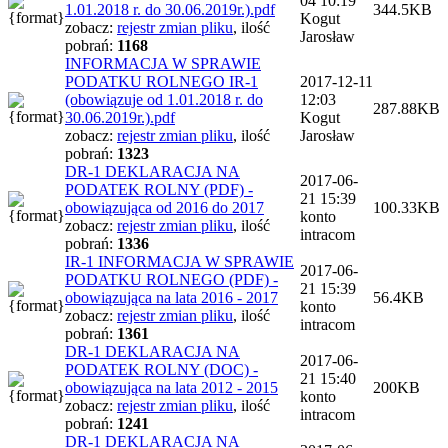
04 10:19
1.01.2018 r. do 30.06.2019r.).pdf
344.5KB
Kogut
zobacz:
rejestr zmian pliku
,
ilość
Jarosław
pobrań:
1168
INFORMACJA W SPRAWIE
PODATKU ROLNEGO IR-1
2017-12-11
(obowiązuje od 1.01.2018 r. do
12:03
287.88KB
30.06.2019r.).pdf
Kogut
zobacz:
rejestr zmian pliku
,
ilość
Jarosław
pobrań:
1323
DR-1 DEKLARACJA NA
2017-06-
PODATEK ROLNY (PDF) -
21 15:39
obowiązująca od 2016 do 2017
100.33KB
konto
zobacz:
rejestr zmian pliku
,
ilość
intracom
pobrań:
1336
IR-1 INFORMACJA W SPRAWIE
2017-06-
PODATKU ROLNEGO (PDF) -
21 15:39
obowiązująca na lata 2016 - 2017
56.4KB
konto
zobacz:
rejestr zmian pliku
,
ilość
intracom
pobrań:
1361
DR-1 DEKLARACJA NA
2017-06-
PODATEK ROLNY (DOC) -
21 15:40
obowiązująca na lata 2012 - 2015
200KB
konto
zobacz:
rejestr zmian pliku
,
ilość
intracom
pobrań:
1241
DR-1 DEKLARACJA NA