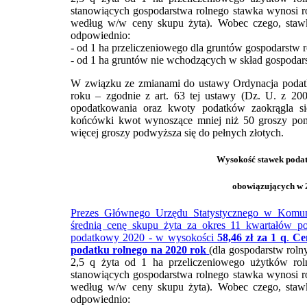
stanowiących gospodarstwa rolnego stawka wynosi ró
według w/w ceny skupu żyta). Wobec czego, staw
odpowiednio:
- od 1 ha przeliczeniowego dla gruntów gospodarstw 
- od 1 ha gruntów nie wchodzących w skład gospodarst
W związku ze zmianami do ustawy Ordynacja podat
roku – zgodnie z art. 63 tej ustawy (Dz. U. z 20
opodatkowania oraz kwoty podatków zaokrągla si
końcówki kwot wynoszące mniej niż 50 groszy pom
więcej groszy podwyższa się do pełnych złotych.
Wysokość stawek poda
obowiązujących w 2
Prezes Głównego Urzędu Statystycznego w Komunik
średnią cenę skupu żyta za okres 11 kwartałów po
podatkowy 2020 - w wysokości
58,46 zł za 1 q
.
Ce
podatku rolnego na 2020 rok
(dla gospodarstw rol
2,5 q żyta od 1 ha przeliczeniowego użytków rol
stanowiących gospodarstwa rolnego stawka wynosi ró
według w/w ceny skupu żyta). Wobec czego, staw
odpowiednio: