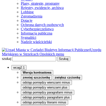
Plany, strategie, programy
Rejestry, ewidencje, archiwa
Lobbing
Zgromadzenia
Dotacje
Ochrona danych osobowych
Cyberbezpieczeństwo
Informacja publiczna
Sygnaliści
Nadzór właścicielski
Biuletyn Informacji Publicznej
Urzędu
Miejskiego w Strzelcach Opolskich
menu
szukaj
wcag2.1
Wersja kontrastowa
zmniej szczcionkę
zwiększ czcionkę
odstęp pomiędzy wierszami minus
odstęp pomiędzy wierszami plus
odstęp pomiędzy paragrafami minus
odstęp pomiędzy paragrafami plus
odstęp pomiędzy literami minus