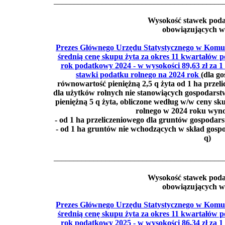
__________________________________________
Wysokość stawek poda
obowiązujących w 
Prezes Głównego Urzędu Statystycznego w Komunik
średnią cenę skupu żyta za okres 11 kwartałów 
rok podatkowy 2024 - w wysokości 89,63
zł za 1
stawki podatku rolnego na 2024 rok
(dla g
równowartość pieniężną 2,5 q żyta od 1 ha przel
dla użytków rolnych nie stanowiących gospodars
pieniężną 5 q żyta, obliczone według w/w ceny s
rolnego w 2024 roku wyno
- od 1 ha przeliczeniowego dla gruntów gospodars
- od 1 ha gruntów nie wchodzących w skład gosp
q)
__________________________________________
Wysokość stawek poda
obowiązujących w 
Prezes Głównego Urzędu Statystycznego w Komunik
średnią cenę skupu żyta za okres 11 kwartałów 
rok podatkowy 2025 - w wysokości 86,34
zł za 1