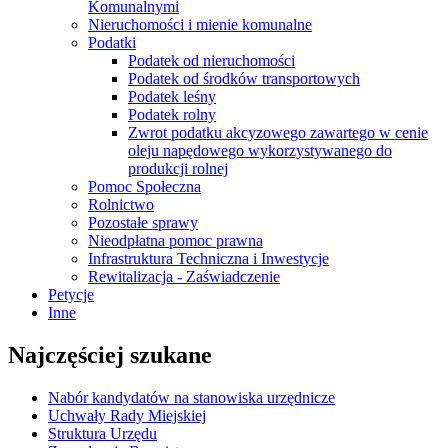
Komunalnymi
Nieruchomości i mienie komunalne
Podatki
Podatek od nieruchomości
Podatek od środków transportowych
Podatek leśny
Podatek rolny
Zwrot podatku akcyzowego zawartego w cenie
oleju napędowego wykorzystywanego do
produkcji rolnej
Pomoc Społeczna
Rolnictwo
Pozostałe sprawy
Nieodpłatna pomoc prawna
Infrastruktura Techniczna i Inwestycje
Rewitalizacja - Zaświadczenie
Petycje
Inne
Najczęściej szukane
Nabór kandydatów na stanowiska urzędnicze
Uchwały Rady Miejskiej
Struktura Urzędu