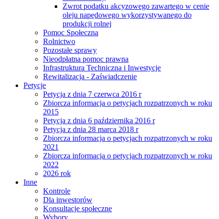
Zwrot podatku akcyzowego zawartego w cenie
oleju napędowego wykorzystywanego do
produkcji rolnej
Pomoc Społeczna
Rolnictwo
Pozostałe sprawy
Nieodpłatna pomoc prawna
Infrastruktura Techniczna i Inwestycje
Rewitalizacja - Zaświadczenie
Petycje
Petycja z dnia 7 czerwca 2016 r
Zbiorcza informacja o petycjach rozpatrzonych w roku
2015
Petycja z dnia 6 października 2016 r
Petycja z dnia 28 marca 2018 r
Zbiorcza informacja o petycjach rozpatrzonych w roku
2021
Zbiorcza informacja o petycjach rozpatrzonych w roku
2022
2026 rok
Inne
Kontrole
Dla inwestorów
Konsultacje społeczne
Wybory