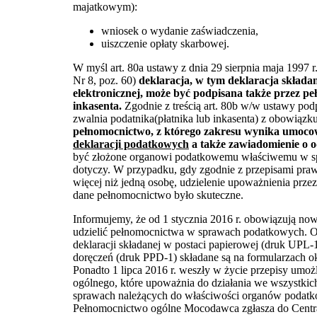
majatkowym):
wniosek o wydanie zaświadczenia,
uiszczenie opłaty skarbowej.
W myśl art. 80a ustawy z dnia 29 sierpnia maja 1997 
Nr 8, poz. 60)
deklaracja, w tym deklaracja skład
elektronicznej, może być podpisana także przez pe
inkasenta.
Zgodnie z treścią art. 80b w/w ustawy pod
zwalnia podatnika(płatnika lub inkasenta) z obowiązku 
pełnomocnictwo, z którego zakresu wynika umoc
deklaracji podatkowych
a także zawiadomienie o 
być złożone organowi podatkowemu właściwemu w spr
dotyczy. W przypadku, gdy zgodnie z przepisami praw
więcej niż jedną osobę, udzielenie upoważnienia przez
dane pełnomocnictwo było skuteczne.
Informujemy, że od 1 stycznia 2016 r. obowiązują now
udzielić pełnomocnictwa w sprawach podatkowych. 
deklaracji składanej w postaci papierowej (druk UPL-
doręczeń (druk PPD-1) składane są na formularzach o
Ponadto 1 lipca 2016 r. weszły w życie przepisy umoż
ogólnego, które upoważnia do działania we wszystki
sprawach należących do właściwości organów podatk
Pełnomocnictwo ogólne Mocodawca zgłasza do Centr