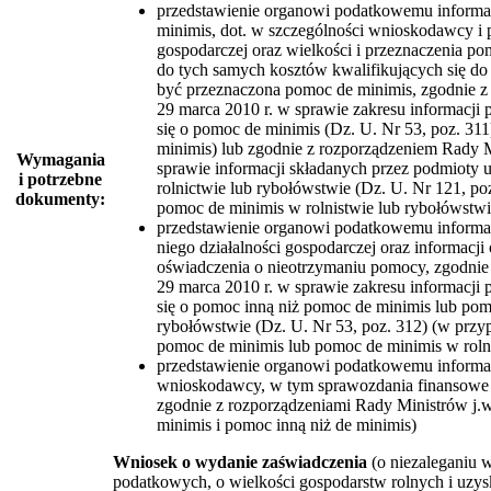
przedstawienie organowi podatkowemu informac
minimis, dot. w szczególności wnioskodawcy i 
gospodarczej oraz wielkości i przeznaczenia po
do tych samych kosztów kwalifikujących się do
być przeznaczona pomoc de minimis, zgodnie z
29 marca 2010 r. w sprawie zakresu informacji
się o pomoc de minimis (Dz. U. Nr 53, poz. 31
minimis) lub zgodnie z rozporządzeniem Rady M
Wymagania
sprawie informacji składanych przez podmioty 
i potrzebne
rolnictwie lub rybołówstwie (Dz. U. Nr 121, po
dokumenty:
pomoc de minimis w rolnistwie lub rybołówstwi
przedstawienie organowi podatkowemu informac
niego działalności gospodarczej oraz informacj
oświadczenia o nieotrzymaniu pomocy, zgodnie
29 marca 2010 r. w sprawie zakresu informacji
się o pomoc inną niż pomoc de minimis lub pom
rybołówstwie (Dz. U. Nr 53, poz. 312) (w przy
pomoc de minimis lub pomoc de minimis w rolni
przedstawienie organowi podatkowemu informacj
wnioskodawcy, w tym sprawozdania finansowe za
zgodnie z rozporządzeniami Rady Ministrów j.w
minimis i pomoc inną niż de minimis)
Wniosek o wydanie zaświadczenia
(o niezaleganiu w
podatkowych, o wielkości gospodarstw rolnych i uzys