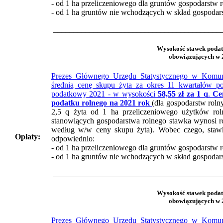
- od 1 ha przeliczeniowego dla gruntów gospodarstw 
- od 1 ha gruntów nie wchodzących w skład gospodar
__________________________________________
Wysokość stawek podat
obowiązujących w 2
Prezes Głównego Urzędu Statystycznego w Komunik
średnią cenę skupu żyta za okres 11 kwartałów po
podatkowy 2021 - w wysokości
58,55 zł za 1 q
.
Ce
podatku rolnego na 2021 rok
(dla gospodarstw rol
2,5 q żyta od 1 ha przeliczeniowego użytków rol
stanowiących gospodarstwa rolnego stawka wynosi ró
według w/w ceny skupu żyta). Wobec czego, staw
Opłaty:
odpowiednio:
- od 1 ha przeliczeniowego dla gruntów gospodarstw 
- od 1 ha gruntów nie wchodzących w skład gospodar
__________________________________________
Wysokość stawek podat
obowiązujących w 2
Prezes Głównego Urzędu Statystycznego w Komunik