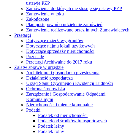
ustawie PZP
Zamówienia do których nie stosuje się ustawy PZP
Zamówienia w toku
Zakończone
Plan postępowań o udzielenie zamówień
Zamowienia realizowane przez innych Zamawiających
Przetargi
Dotyczące dzierżawy gruntów
Dotyczące najmu lokali użytkowych
Dotyczące sprzedaży nieruchomości
Pozostałe
Przetargi Archiwalne do 2017 roku
Załatw sprawę w urzędzie
Architektura i gospodarka przestrzenna
Działalność gospodarcza
Urząd Stanu Cywilnego i Ewidencji Ludności
Ochrona środowiska
Zarządzanie i Gospodarowanie Odpadami
Komunalnymi
Nieruchomości i mienie komunalne
Podatki
Podatek od nieruchomości
Podatek od środków transportowych
Podatek leśny
Podatek rolny