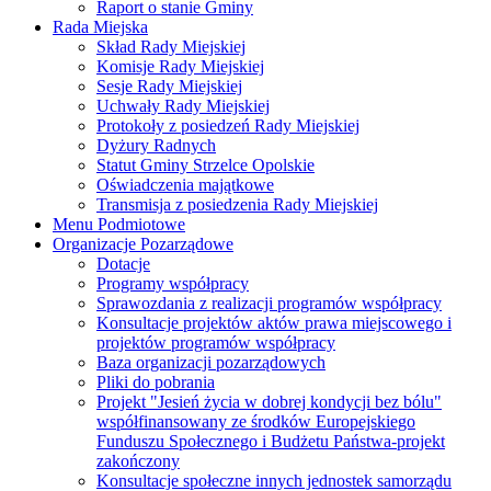
Raport o stanie Gminy
Rada Miejska
Skład Rady Miejskiej
Komisje Rady Miejskiej
Sesje Rady Miejskiej
Uchwały Rady Miejskiej
Protokoły z posiedzeń Rady Miejskiej
Dyżury Radnych
Statut Gminy Strzelce Opolskie
Oświadczenia majątkowe
Transmisja z posiedzenia Rady Miejskiej
Menu Podmiotowe
Organizacje Pozarządowe
Dotacje
Programy współpracy
Sprawozdania z realizacji programów współpracy
Konsultacje projektów aktów prawa miejscowego i
projektów programów współpracy
Baza organizacji pozarządowych
Pliki do pobrania
Projekt "Jesień życia w dobrej kondycji bez bólu"
współfinansowany ze środków Europejskiego
Funduszu Społecznego i Budżetu Państwa-projekt
zakończony
Konsultacje społeczne innych jednostek samorządu