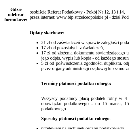
Gdzie
osobiście:Referat Podatkowy - Pokój Nr 12, 13 i 14,
odebrać
przez internet: www.bip.strzelceopolskie.pl - dział Pod
formularze:
Opłaty skarbowe:
21 zł od zaświadczeń w sprawie zaległości pod
17 zł od pozostałych zaświadczeń,
17 zł od złożenia dokumentu stwierdzającego u
jego odpis, wypis lub kopia - od każdego stosu
5 zł od poświadczenia zgodności duplikatu, od
przez organy administracji rządowej lub samorz
Terminy płatności podatku rolnego:
Wszyscy podatnicy płacą podatek rolny w 4 r
obowiązku podatkowego - do 15 marca, 15 
podatkowego.
Sposoby płatności podatku rolnego
:
przelewem na rachunek organu podatkowego,