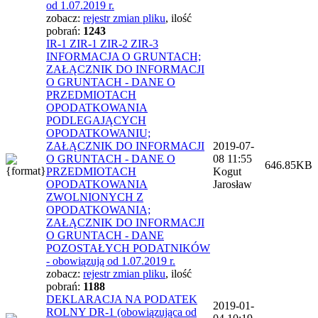
od 1.07.2019 r.
zobacz:
rejestr zmian pliku
,
ilość
pobrań:
1243
IR-1 ZIR-1 ZIR-2 ZIR-3
INFORMACJA O GRUNTACH;
ZAŁĄCZNIK DO INFORMACJI
O GRUNTACH - DANE O
PRZEDMIOTACH
OPODATKOWANIA
PODLEGAJĄCYCH
OPODATKOWANIU;
ZAŁĄCZNIK DO INFORMACJI
2019-07-
O GRUNTACH - DANE O
08 11:55
646.85KB
PRZEDMIOTACH
Kogut
OPODATKOWANIA
Jarosław
ZWOLNIONYCH Z
OPODATKOWANIA;
ZAŁĄCZNIK DO INFORMACJI
O GRUNTACH - DANE
POZOSTAŁYCH PODATNIKÓW
- obowiązują od 1.07.2019 r.
zobacz:
rejestr zmian pliku
,
ilość
pobrań:
1188
DEKLARACJA NA PODATEK
2019-01-
ROLNY DR-1 (obowiązująca od