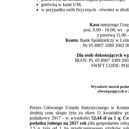
gotówką w kasie UM,
w przypadku osób fizycznych - również w drodz
Kasa
tutejszego Urzę
pon. 8.00 - 16.00, wt. - p
z przerwą 11.00 -
Konto
: Bank Spółdzielczy w Leśn
Nr 05 8907 1089 2002 0
Dla osób dokonujących wpł
IBAN: PL 05 8907 1089 200
SWIFT CODE: PO
Wysokość stawek podat
obowiązujących w 2
Prezes Głównego Urzędu Statystycznego w Komunik
średnią cenę skupu żyta za okres 11 kwartałów po
podatkowy 2017 - w wysokości
52,44 zł za 1 q
.
Ce
podatku rolnego na 2017 rok
(dla gospodarstw roln
2,5 q żyta od 1 ha przeliczeniowego użytków rol