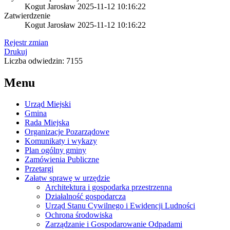
Kogut Jarosław
2025-11-12 10:16:22
Zatwierdzenie
Kogut Jarosław
2025-11-12 10:16:22
Rejestr zmian
Drukuj
Liczba odwiedzin: 7155
Menu
Urząd Miejski
Gmina
Rada Miejska
Organizacje Pozarządowe
Komunikaty i wykazy
Plan ogólny gminy
Zamówienia Publiczne
Przetargi
Załatw sprawę w urzędzie
Architektura i gospodarka przestrzenna
Działalność gospodarcza
Urząd Stanu Cywilnego i Ewidencji Ludności
Ochrona środowiska
Zarządzanie i Gospodarowanie Odpadami