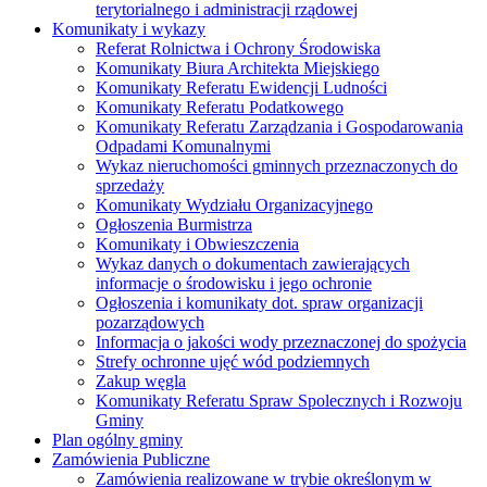
terytorialnego i administracji rządowej
Komunikaty i wykazy
Referat Rolnictwa i Ochrony Środowiska
Komunikaty Biura Architekta Miejskiego
Komunikaty Referatu Ewidencji Ludności
Komunikaty Referatu Podatkowego
Komunikaty Referatu Zarządzania i Gospodarowania
Odpadami Komunalnymi
Wykaz nieruchomości gminnych przeznaczonych do
sprzedaży
Komunikaty Wydziału Organizacyjnego
Ogłoszenia Burmistrza
Komunikaty i Obwieszczenia
Wykaz danych o dokumentach zawierających
informacje o środowisku i jego ochronie
Ogłoszenia i komunikaty dot. spraw organizacji
pozarządowych
Informacja o jakości wody przeznaczonej do spożycia
Strefy ochronne ujęć wód podziemnych
Zakup węgla
Komunikaty Referatu Spraw Spolecznych i Rozwoju
Gminy
Plan ogólny gminy
Zamówienia Publiczne
Zamówienia realizowane w trybie określonym w