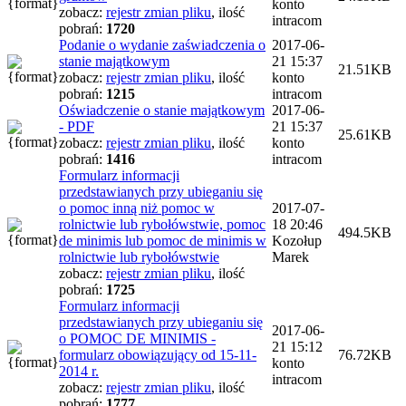
konto
zobacz:
rejestr zmian pliku
,
ilość
intracom
pobrań:
1720
Podanie o wydanie zaświadczenia o
2017-06-
stanie majątkowym
21 15:37
21.51KB
zobacz:
rejestr zmian pliku
,
ilość
konto
pobrań:
1215
intracom
Oświadczenie o stanie majątkowym
2017-06-
- PDF
21 15:37
25.61KB
zobacz:
rejestr zmian pliku
,
ilość
konto
pobrań:
1416
intracom
Formularz informacji
przedstawianych przy ubieganiu się
o pomoc inną niż pomoc w
2017-07-
rolnictwie lub rybołówstwie, pomoc
18 20:46
494.5KB
de minimis lub pomoc de minimis w
Kozołup
rolnictwie lub rybołówstwie
Marek
zobacz:
rejestr zmian pliku
,
ilość
pobrań:
1725
Formularz informacji
przedstawianych przy ubieganiu się
2017-06-
o POMOC DE MINIMIS -
21 15:12
formularz obowiązujący od 15-11-
76.72KB
konto
2014 r.
intracom
zobacz:
rejestr zmian pliku
,
ilość
pobrań:
1777