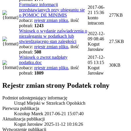
Formularz informacji
2017-06-
przedstawianych przy ubieganiu się
21 15:36
o POMOC DE MINIMIS
277KB
konto
zobacz:
rejestr zmian pliku
,
ilość
intracom
pobrań:
1243
Wniosek o wydanie zaświadczenia o
2022-12-
niezaleganiu w podatkach lub
09 08:46
stwierdzającego stan zaległości
27.5KB
Kogut
zobacz:
rejestr zmian pliku
,
ilość
Jarosław
pobrań:
508
Wniosek o zwrot nadpłaty
2017-12-
podatku.doc
05 13:15
30KB
zobacz:
rejestr zmian pliku
,
ilość
Kogut
pobrań:
1809
Jarosław
Rejestr zmian strony
Podatek rolny
Podmiot udostępniający informację
Urząd Miejski w Strzelcach Opolskich
Pierwsza publikacja
Kozołup Marek
2017-06-21 15:07:40
Aktualizacja publikacji
Kogut Jarosław
2025-11-12 10:16:26
Wytworzenie publikacji