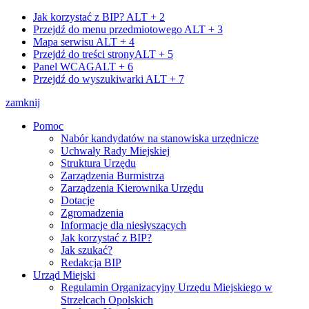
Jak korzystać z BIP?
ALT + 2
Przejdź do menu przedmiotowego
ALT + 3
Mapa serwisu
ALT + 4
Przejdź do treści strony
ALT + 5
Panel WCAG
ALT + 6
Przejdź do wyszukiwarki
ALT + 7
zamknij
Pomoc
Nabór kandydatów na stanowiska urzędnicze
Uchwały Rady Miejskiej
Struktura Urzędu
Zarządzenia Burmistrza
Zarządzenia Kierownika Urzędu
Dotacje
Zgromadzenia
Informacje dla niesłyszących
Jak korzystać z BIP?
Jak szukać?
Redakcja BIP
Urząd Miejski
Regulamin Organizacyjny Urzędu Miejskiego w
Strzelcach Opolskich