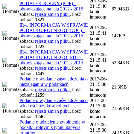
2017-06-
PODATEK ROLNY (PDF) -
21 15:40
obowiązująca na lata 2012 - 2015
67.94KB
konto
zobacz:
rejestr zmian pliku
,
ilość
intracom
pobrań:
1327
IR-1 INFORMACJA W SPRAWIE
2017-06-
PODATKU ROLNEGO (DOC) -
21 15:41
obowiązująca na lata 2012 - 2015
147KB
konto
zobacz:
rejestr zmian pliku
,
ilość
intracom
pobrań:
1222
IR-1 INFORMACJA W SPRAWIE
2017-06-
PODATKU ROLNEGO (PDF) -
21 15:41
obowiązująca na lata 2012 - 2015
52.84KB
konto
zobacz:
rejestr zmian pliku
,
ilość
intracom
pobrań:
1447
Podanie o wydanie zaświadczenia o
2017-06-
niezaleganiu w podatkach
21 15:38
21.3KB
zobacz:
rejestr zmian pliku
,
ilość
konto
pobrań:
1259
intracom
Podanie o wydanie zaświadczenia o
2017-06-
wielkości użytków rolnych
21 15:38
21.59KB
zobacz:
rejestr zmian pliku
,
ilość
konto
pobrań:
1246
intracom
Podanie o udzielenie zwolnienia w
2017-06-
podatku rolnym z tytułu nabycia
21 15:38
gruntów
24.19KB