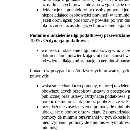
uzasadniających powstanie albo wygaśnięcie 
deklaracje na podatek rolny (osoby prawne i jed
nieposiadające osobowości prawnej) w terminie
jeżeli obowiązek podatkowy powstał po tym dni
okoliczności uzasadniających powstanie tego o
Podanie o udzielenie ulgi podatkowej przewidziane
1997r. Ordynacja podatkowa
:
wniosek o udzielenie ulgi podatkowej wraz z p
dokumentami potwierdzającymi okoliczności w
odzwierciedlającymi sytuację materialno-fina
Ponadto w przypadku osób fizycznych prowadzących d
prawnych:
wskazanie charakteru pomocy, o której udzieleni
obowiązujących przepisów ustawy o postępow
publicznej oraz ustawy Ordynacja podatkowa (
pomoc de minimis lub pomoc publiczna ze wska
przedłożenie zaświadczeń o pomocy de minimis,
ubiega się o pomoc oraz w ciągu 2 poprzedzając
pomocy de minimis otrzymanej w tym okresie lu
nieotrzymaniu pomocy de minimis w tym okresi
minimis),