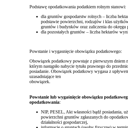
Podstawę opodatkowania podatkiem rolnym stanowi:
dla gruntów gospodarstw rolnych – liczba hekta
podstawie powierzchni, rodzajów i klas użytkó
gruntów i budynków oraz zaliczenia do okręgu
dla pozostałych gruntów – liczba hektarów wyn
Powstanie i wygasnięcie obowiązku podatkowego:
Obowiązek podatkowy powstaje z pierwszym dniem mi
którym nastąpiło nabycie tytułu prawnego do przedmi
posiadanie. Obowiązek podatkowy wygasa z upływem m
uzasadniające ten
obowiązek.
Powstanie lub wygaśnięcie obowiązku podatkoweg
opodatkowania
:
NIP, PESEL, Akt własności bądź posiadania, uż
powierzchni gruntów zgłaszanych do opodatkow
działalności gospodarczej,
informacje o gruntach (osoby fizyczne) w termin