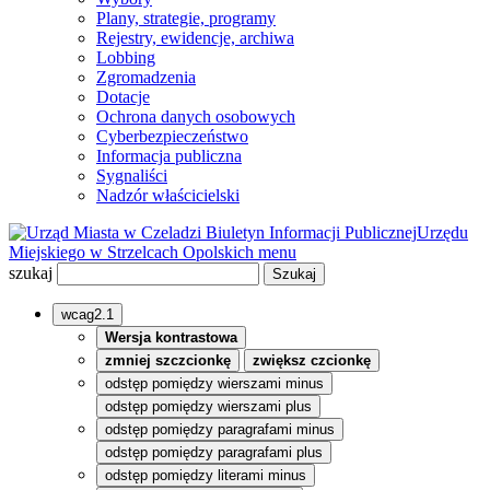
Plany, strategie, programy
Rejestry, ewidencje, archiwa
Lobbing
Zgromadzenia
Dotacje
Ochrona danych osobowych
Cyberbezpieczeństwo
Informacja publiczna
Sygnaliści
Nadzór właścicielski
Biuletyn Informacji Publicznej
Urzędu
Miejskiego w Strzelcach Opolskich
menu
szukaj
wcag2.1
Wersja kontrastowa
zmniej szczcionkę
zwiększ czcionkę
odstęp pomiędzy wierszami minus
odstęp pomiędzy wierszami plus
odstęp pomiędzy paragrafami minus
odstęp pomiędzy paragrafami plus
odstęp pomiędzy literami minus