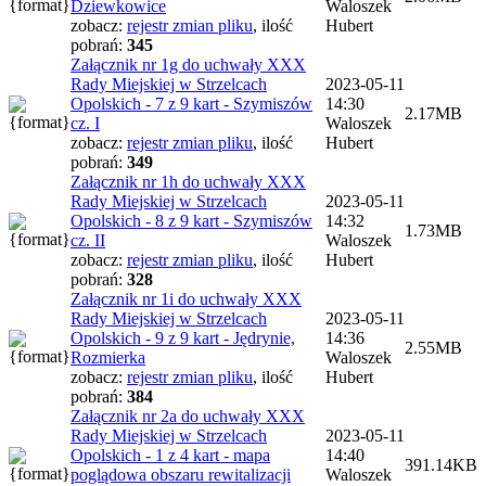
Dziewkowice
Waloszek
zobacz:
rejestr zmian pliku
,
ilość
Hubert
pobrań:
345
Załącznik nr 1g do uchwały XXX
Rady Miejskiej w Strzelcach
2023-05-11
Opolskich - 7 z 9 kart - Szymiszów
14:30
2.17MB
cz. I
Waloszek
zobacz:
rejestr zmian pliku
,
ilość
Hubert
pobrań:
349
Załącznik nr 1h do uchwały XXX
Rady Miejskiej w Strzelcach
2023-05-11
Opolskich - 8 z 9 kart - Szymiszów
14:32
1.73MB
cz. II
Waloszek
zobacz:
rejestr zmian pliku
,
ilość
Hubert
pobrań:
328
Załącznik nr 1i do uchwały XXX
Rady Miejskiej w Strzelcach
2023-05-11
Opolskich - 9 z 9 kart - Jędrynie,
14:36
2.55MB
Rozmierka
Waloszek
zobacz:
rejestr zmian pliku
,
ilość
Hubert
pobrań:
384
Załącznik nr 2a do uchwały XXX
Rady Miejskiej w Strzelcach
2023-05-11
Opolskich - 1 z 4 kart - mapa
14:40
391.14KB
poglądowa obszaru rewitalizacji
Waloszek