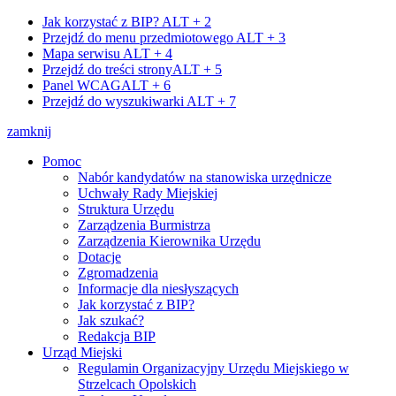
Jak korzystać z BIP?
ALT + 2
Przejdź do menu przedmiotowego
ALT + 3
Mapa serwisu
ALT + 4
Przejdź do treści strony
ALT + 5
Panel WCAG
ALT + 6
Przejdź do wyszukiwarki
ALT + 7
zamknij
Pomoc
Nabór kandydatów na stanowiska urzędnicze
Uchwały Rady Miejskiej
Struktura Urzędu
Zarządzenia Burmistrza
Zarządzenia Kierownika Urzędu
Dotacje
Zgromadzenia
Informacje dla niesłyszących
Jak korzystać z BIP?
Jak szukać?
Redakcja BIP
Urząd Miejski
Regulamin Organizacyjny Urzędu Miejskiego w
Strzelcach Opolskich