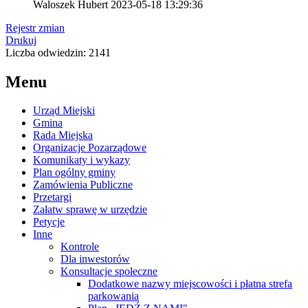
Waloszek Hubert
2023-05-18 13:29:36
Rejestr zmian
Drukuj
Liczba odwiedzin: 2141
Menu
Urząd Miejski
Gmina
Rada Miejska
Organizacje Pozarządowe
Komunikaty i wykazy
Plan ogólny gminy
Zamówienia Publiczne
Przetargi
Załatw sprawę w urzędzie
Petycje
Inne
Kontrole
Dla inwestorów
Konsultacje społeczne
Dodatkowe nazwy miejscowości i płatna strefa
parkowania