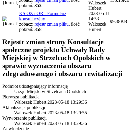
zobacz:
rejestr zmian pliku
,
ilość
135.13KB
Waloszek
pobrań:
352
Hubert
KS OZ i OR - Formularz
2023-05-11
konsultacyjny
14:53
99.38KB
zobacz:
rejestr zmian pliku
,
ilość
Waloszek
pobrań:
358
Hubert
Rejestr zmian strony
Konsultacje
społeczne projektu Uchwały Rady
Miejskiej w Strzelcach Opolskich w
sprawie wyznaczenia obszaru
zdegradowanego i obszaru rewitalizacji
Podmiot udostępniający informację
Urząd Miejski w Strzelcach Opolskich
Pierwsza publikacja
Waloszek Hubert
2023-05-18 13:29:36
Aktualizacja publikacji
Waloszek Hubert
2023-05-18 13:29:55
Wytworzenie publikacji
Waloszek Hubert
2023-05-18 13:29:36
Zatwierdzenie