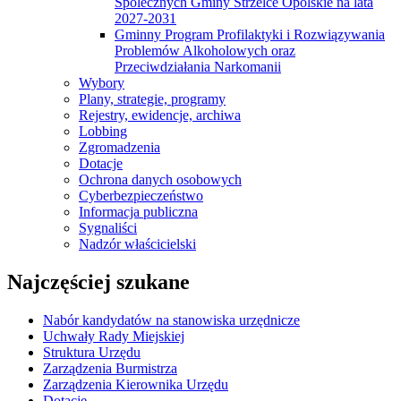
Spolecznych Gminy Strzelce Opolskie na lata
2027-2031
Gminny Program Profilaktyki i Rozwiązywania
Problemów Alkoholowych oraz
Przeciwdziałania Narkomanii
Wybory
Plany, strategie, programy
Rejestry, ewidencje, archiwa
Lobbing
Zgromadzenia
Dotacje
Ochrona danych osobowych
Cyberbezpieczeństwo
Informacja publiczna
Sygnaliści
Nadzór właścicielski
Najczęściej szukane
Nabór kandydatów na stanowiska urzędnicze
Uchwały Rady Miejskiej
Struktura Urzędu
Zarządzenia Burmistrza
Zarządzenia Kierownika Urzędu
Dotacje