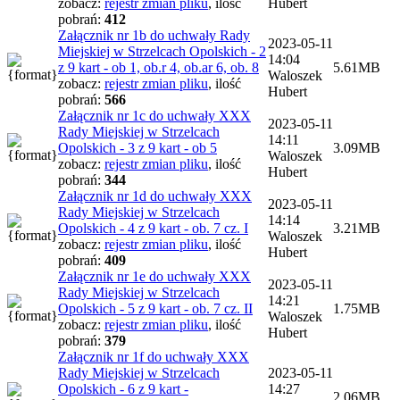
zobacz:
rejestr zmian pliku
,
ilość
Hubert
pobrań:
412
Załącznik nr 1b do uchwały Rady
2023-05-11
Miejskiej w Strzelcach Opolskich - 2
14:04
z 9 kart - ob 1, ob.r 4, ob.ar 6, ob. 8
5.61MB
Waloszek
zobacz:
rejestr zmian pliku
,
ilość
Hubert
pobrań:
566
Załącznik nr 1c do uchwały XXX
2023-05-11
Rady Miejskiej w Strzelcach
14:11
Opolskich - 3 z 9 kart - ob 5
3.09MB
Waloszek
zobacz:
rejestr zmian pliku
,
ilość
Hubert
pobrań:
344
Załącznik nr 1d do uchwały XXX
2023-05-11
Rady Miejskiej w Strzelcach
14:14
Opolskich - 4 z 9 kart - ob. 7 cz. I
3.21MB
Waloszek
zobacz:
rejestr zmian pliku
,
ilość
Hubert
pobrań:
409
Załącznik nr 1e do uchwały XXX
2023-05-11
Rady Miejskiej w Strzelcach
14:21
Opolskich - 5 z 9 kart - ob. 7 cz. II
1.75MB
Waloszek
zobacz:
rejestr zmian pliku
,
ilość
Hubert
pobrań:
379
Załącznik nr 1f do uchwały XXX
Rady Miejskiej w Strzelcach
2023-05-11
Opolskich - 6 z 9 kart -
14:27
2.06MB