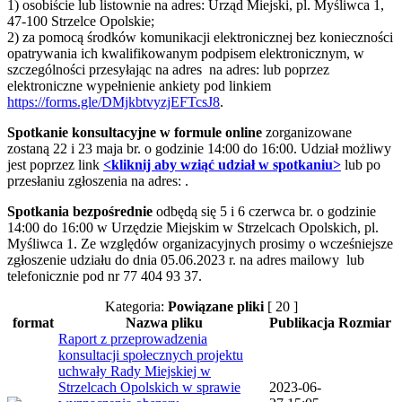
1) osobiście lub listownie na adres: Urząd Miejski, pl. Myśliwca 1,
47-100 Strzelce Opolskie;
2) za pomocą środków komunikacji elektronicznej bez konieczności
opatrywania ich kwalifikowanym podpisem elektronicznym, w
szczególności przesyłając na adres na adres:
lub poprzez
elektroniczne wypełnienie ankiety pod linkiem
https://forms.gle/DMjkbtvyzjEFTcsJ8
.
Spotkanie konsultacyjne w formule online
zorganizowane
zostaną 22 i 23 maja br. o godzinie 14:00 do 16:00. Udział możliwy
jest poprzez link
<kliknij aby wziąć udział w spotkaniu>
lub po
przesłaniu zgłoszenia na adres:
.
Spotkania bezpośrednie
odbędą się 5 i 6 czerwca br. o godzinie
14:00 do 16:00 w Urzędzie Miejskim w Strzelcach Opolskich, pl.
Myśliwca 1. Ze względów organizacyjnych prosimy o wcześniejsze
zgłoszenie udziału do dnia 05.06.2023 r. na adres mailowy
lub
telefonicznie pod nr 77 404 93 37.
Kategoria:
Powiązane pliki
[ 20 ]
format
Nazwa pliku
Publikacja
Rozmiar
Raport z przeprowadzenia
konsultacji społecznych projektu
uchwały Rady Miejskiej w
Strzelcach Opolskich w sprawie
2023-06-