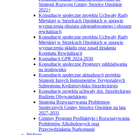
Strategii Rozwoju Gminy Strzelce Opolskie
2021+
Konsultacje społeczne projektu Uchwały Rady
Miejskiej w Strzelcach Opolskich w sprawie
wyznaczenia obszaru zdegradowanego i obszaru
rewitalizacji
Konsultacje społeczne projektu Uchwały Rady
Miejskiej w Strzelcach Opolskich w sprawie
wyznaczenia składu oraz zasad działania
Komitatu Rewitalizacji
Konsultacji GPR 2024-2030
Konsultacje spoleczne Prognozy oddzialwania
na środowisko
Konsultacje społeczne aktualizacji projektu
Strategii Innych Instrumentów Terytorialnych
Subregionu Kędzierzyńsko-StrzeIeckiego
Konsultacje projektu uchwały dot. Strzeleckiego
Budżetu Obywatelskiego
Strategia Rozwiazywania Problemow
Spolecznych Gminy Strzelce Opolskie na lata
2027-2031
Gminny Program Profilaktyki i Rozwiązywania
Problemów Alkoholowych oraz
Przeciwdziałania Narkomanii
Wybory