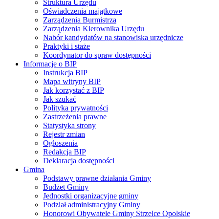
Struktura Urzędu
Oświadczenia majątkowe
Zarządzenia Burmistrza
Zarządzenia Kierownika Urzędu
Nabór kandydatów na stanowiska urzędnicze
Praktyki i staże
Koordynator do spraw dostępności
Informacje o BIP
Instrukcja BIP
Mapa witryny BIP
Jak korzystać z BIP
Jak szukać
Polityka prywatności
Zastrzeżenia prawne
Statystyka strony
Rejestr zmian
Ogłoszenia
Redakcja BIP
Deklaracja dostępności
Gmina
Podstawy prawne działania Gminy
Budżet Gminy
Jednostki organizacyjne gminy
Podział administracyjny Gminy
Honorowi Obywatele Gminy Strzelce Opolskie