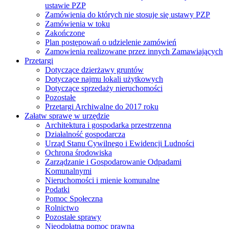
ustawie PZP
Zamówienia do których nie stosuje się ustawy PZP
Zamówienia w toku
Zakończone
Plan postępowań o udzielenie zamówień
Zamowienia realizowane przez innych Zamawiających
Przetargi
Dotyczące dzierżawy gruntów
Dotyczące najmu lokali użytkowych
Dotyczące sprzedaży nieruchomości
Pozostałe
Przetargi Archiwalne do 2017 roku
Załatw sprawę w urzędzie
Architektura i gospodarka przestrzenna
Działalność gospodarcza
Urząd Stanu Cywilnego i Ewidencji Ludności
Ochrona środowiska
Zarządzanie i Gospodarowanie Odpadami
Komunalnymi
Nieruchomości i mienie komunalne
Podatki
Pomoc Społeczna
Rolnictwo
Pozostałe sprawy
Nieodpłatna pomoc prawna