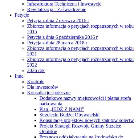
Infrastruktura Techniczna i Inwestycje
Rewitalizacja - Zaświadczenie
Petycje
Petycja z dnia 7 czerwca 2016 r
Zbiorcza informacja o petycjach rozpatrzonych w roku
2015
Petycja z dnia 6 października 2016 r
Petycja z dnia 28 marca 2018 r
Zbiorcza informacja o petycjach rozpatrzonych w roku
2021
Zbiorcza informacja o petycjach rozpatrzonych w roku
2022
2026 rok
Inne
Kontrole
Dla inwestorów
Konsultacje społeczne
Dodatkowe nazwy miejscowości i płatna strefa
parkowania
Plan „JEDŹ Z NAMI"
Strzelecki Budżet Obywatelski
Konsultacje projektow nowych statutow solectw
Projekt Strategii Rozwoju Gminy Strzelce
Opolskie
Prognoza oddziaływania na środowisko do