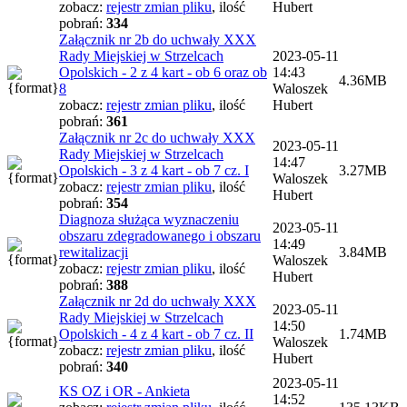
zobacz:
rejestr zmian pliku
,
ilość
Hubert
pobrań:
334
Załącznik nr 2b do uchwały XXX
Rady Miejskiej w Strzelcach
2023-05-11
Opolskich - 2 z 4 kart - ob 6 oraz ob
14:43
4.36MB
8
Waloszek
zobacz:
rejestr zmian pliku
,
ilość
Hubert
pobrań:
361
Załącznik nr 2c do uchwały XXX
2023-05-11
Rady Miejskiej w Strzelcach
14:47
Opolskich - 3 z 4 kart - ob 7 cz. I
3.27MB
Waloszek
zobacz:
rejestr zmian pliku
,
ilość
Hubert
pobrań:
354
Diagnoza służąca wyznaczeniu
2023-05-11
obszaru zdegradowanego i obszaru
14:49
rewitalizacji
3.84MB
Waloszek
zobacz:
rejestr zmian pliku
,
ilość
Hubert
pobrań:
388
Załącznik nr 2d do uchwały XXX
2023-05-11
Rady Miejskiej w Strzelcach
14:50
Opolskich - 4 z 4 kart - ob 7 cz. II
1.74MB
Waloszek
zobacz:
rejestr zmian pliku
,
ilość
Hubert
pobrań:
340
2023-05-11
KS OZ i OR - Ankieta
14:52