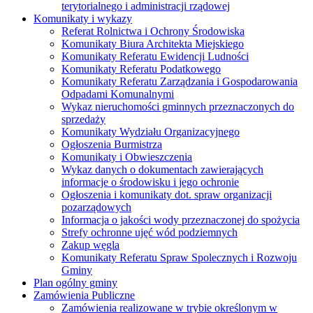
terytorialnego i administracji rządowej
Komunikaty i wykazy
Referat Rolnictwa i Ochrony Środowiska
Komunikaty Biura Architekta Miejskiego
Komunikaty Referatu Ewidencji Ludności
Komunikaty Referatu Podatkowego
Komunikaty Referatu Zarządzania i Gospodarowania
Odpadami Komunalnymi
Wykaz nieruchomości gminnych przeznaczonych do
sprzedaży
Komunikaty Wydziału Organizacyjnego
Ogłoszenia Burmistrza
Komunikaty i Obwieszczenia
Wykaz danych o dokumentach zawierających
informacje o środowisku i jego ochronie
Ogłoszenia i komunikaty dot. spraw organizacji
pozarządowych
Informacja o jakości wody przeznaczonej do spożycia
Strefy ochronne ujęć wód podziemnych
Zakup węgla
Komunikaty Referatu Spraw Spolecznych i Rozwoju
Gminy
Plan ogólny gminy
Zamówienia Publiczne
Zamówienia realizowane w trybie określonym w