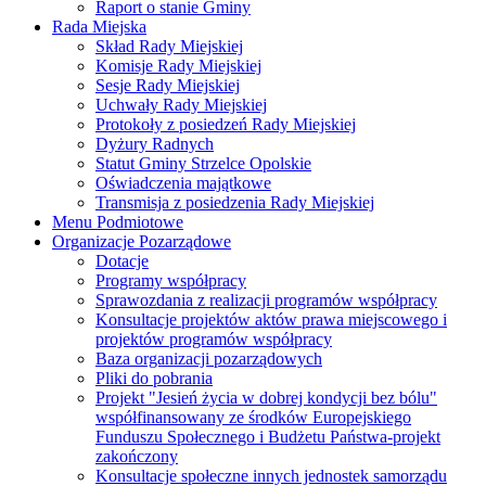
Raport o stanie Gminy
Rada Miejska
Skład Rady Miejskiej
Komisje Rady Miejskiej
Sesje Rady Miejskiej
Uchwały Rady Miejskiej
Protokoły z posiedzeń Rady Miejskiej
Dyżury Radnych
Statut Gminy Strzelce Opolskie
Oświadczenia majątkowe
Transmisja z posiedzenia Rady Miejskiej
Menu Podmiotowe
Organizacje Pozarządowe
Dotacje
Programy współpracy
Sprawozdania z realizacji programów współpracy
Konsultacje projektów aktów prawa miejscowego i
projektów programów współpracy
Baza organizacji pozarządowych
Pliki do pobrania
Projekt "Jesień życia w dobrej kondycji bez bólu"
współfinansowany ze środków Europejskiego
Funduszu Społecznego i Budżetu Państwa-projekt
zakończony
Konsultacje społeczne innych jednostek samorządu