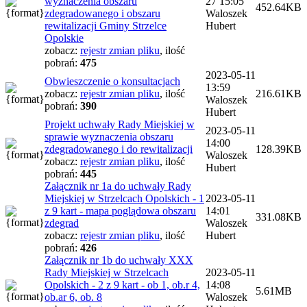
wyznaczenia obszaru
27 15:05
452.64KB
zdegradowanego i obszaru
Waloszek
rewitalizacji Gminy Strzelce
Hubert
Opolskie
zobacz:
rejestr zmian pliku
,
ilość
pobrań:
475
2023-05-11
Obwieszczenie o konsultacjach
13:59
zobacz:
rejestr zmian pliku
,
ilość
216.61KB
Waloszek
pobrań:
390
Hubert
Projekt uchwały Rady Miejskiej w
2023-05-11
sprawie wyznaczenia obszaru
14:00
zdegradowanego i do rewitalizacji
128.39KB
Waloszek
zobacz:
rejestr zmian pliku
,
ilość
Hubert
pobrań:
445
Załącznik nr 1a do uchwały Rady
Miejskiej w Strzelcach Opolskich - 1
2023-05-11
z 9 kart - mapa poglądowa obszaru
14:01
331.08KB
zdegrad
Waloszek
zobacz:
rejestr zmian pliku
,
ilość
Hubert
pobrań:
426
Załącznik nr 1b do uchwały XXX
Rady Miejskiej w Strzelcach
2023-05-11
Opolskich - 2 z 9 kart - ob 1, ob.r 4,
14:08
5.61MB
ob.ar 6, ob. 8
Waloszek