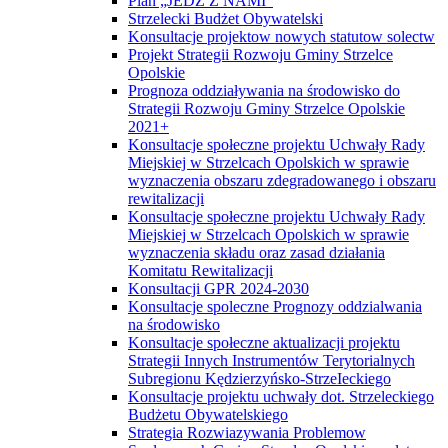
Plan „JEDŹ Z NAMI"
Strzelecki Budżet Obywatelski
Konsultacje projektow nowych statutow solectw
Projekt Strategii Rozwoju Gminy Strzelce
Opolskie
Prognoza oddziaływania na środowisko do
Strategii Rozwoju Gminy Strzelce Opolskie
2021+
Konsultacje społeczne projektu Uchwały Rady
Miejskiej w Strzelcach Opolskich w sprawie
wyznaczenia obszaru zdegradowanego i obszaru
rewitalizacji
Konsultacje społeczne projektu Uchwały Rady
Miejskiej w Strzelcach Opolskich w sprawie
wyznaczenia składu oraz zasad działania
Komitatu Rewitalizacji
Konsultacji GPR 2024-2030
Konsultacje spoleczne Prognozy oddzialwania
na środowisko
Konsultacje społeczne aktualizacji projektu
Strategii Innych Instrumentów Terytorialnych
Subregionu Kędzierzyńsko-StrzeIeckiego
Konsultacje projektu uchwały dot. Strzeleckiego
Budżetu Obywatelskiego
Strategia Rozwiazywania Problemow