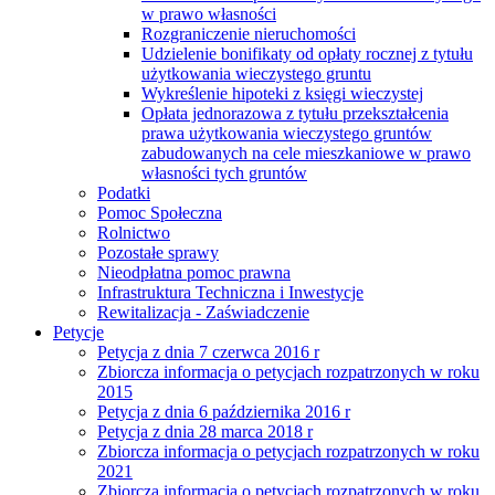
w prawo własności
Rozgraniczenie nieruchomości
Udzielenie bonifikaty od opłaty rocznej z tytułu
użytkowania wieczystego gruntu
Wykreślenie hipoteki z księgi wieczystej
Opłata jednorazowa z tytułu przekształcenia
prawa użytkowania wieczystego gruntów
zabudowanych na cele mieszkaniowe w prawo
własności tych gruntów
Podatki
Pomoc Społeczna
Rolnictwo
Pozostałe sprawy
Nieodpłatna pomoc prawna
Infrastruktura Techniczna i Inwestycje
Rewitalizacja - Zaświadczenie
Petycje
Petycja z dnia 7 czerwca 2016 r
Zbiorcza informacja o petycjach rozpatrzonych w roku
2015
Petycja z dnia 6 października 2016 r
Petycja z dnia 28 marca 2018 r
Zbiorcza informacja o petycjach rozpatrzonych w roku
2021
Zbiorcza informacja o petycjach rozpatrzonych w roku