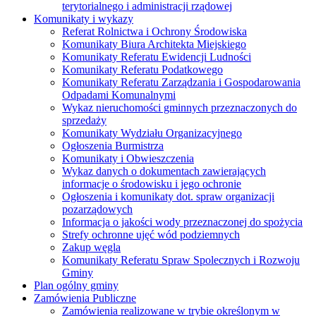
terytorialnego i administracji rządowej
Komunikaty i wykazy
Referat Rolnictwa i Ochrony Środowiska
Komunikaty Biura Architekta Miejskiego
Komunikaty Referatu Ewidencji Ludności
Komunikaty Referatu Podatkowego
Komunikaty Referatu Zarządzania i Gospodarowania
Odpadami Komunalnymi
Wykaz nieruchomości gminnych przeznaczonych do
sprzedaży
Komunikaty Wydziału Organizacyjnego
Ogłoszenia Burmistrza
Komunikaty i Obwieszczenia
Wykaz danych o dokumentach zawierających
informacje o środowisku i jego ochronie
Ogłoszenia i komunikaty dot. spraw organizacji
pozarządowych
Informacja o jakości wody przeznaczonej do spożycia
Strefy ochronne ujęć wód podziemnych
Zakup węgla
Komunikaty Referatu Spraw Spolecznych i Rozwoju
Gminy
Plan ogólny gminy
Zamówienia Publiczne
Zamówienia realizowane w trybie określonym w