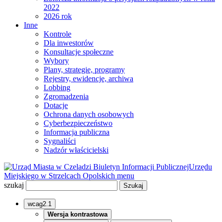
2022
2026 rok
Inne
Kontrole
Dla inwestorów
Konsultacje społeczne
Wybory
Plany, strategie, programy
Rejestry, ewidencje, archiwa
Lobbing
Zgromadzenia
Dotacje
Ochrona danych osobowych
Cyberbezpieczeństwo
Informacja publiczna
Sygnaliści
Nadzór właścicielski
Biuletyn Informacji Publicznej
Urzędu
Miejskiego w Strzelcach Opolskich
menu
szukaj
wcag2.1
Wersja kontrastowa