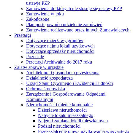
ustawie PZP
Zamówienia do których nie stosuje się ustawy PZP
Zamówienia w toku
Zakończone
Plan postępowań o udzielenie zamówień
Zamowienia realizowane przez innych Zamawiających
Przetargi
Dotyczące dzierżawy gruntów
Dotyczące najmu lokali użytkowych
Dotyczące sprzedaży nieruchomości
Pozostałe
Przetargi Archiwalne do 2017 roku
Załatw sprawę w urzędzie
Architektura i gospodarka przestrzenna
Działalność gospodarcza
Urząd Stanu Cywilnego i Ewidencji Ludności
Ochrona środowiska
Zarządzanie i Gospodarowanie Odpadami
Komunalnymi
Nieruchomości i mienie komunalne
Dzierżawa nieruchomości
Nabycie lokalu mieszkalnego
Najem i zamiana lokali mieszkalnych
Podział nieruchomości
Przekształcenie prawa użytkowania wieczystego