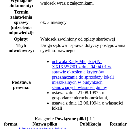
Wymagane
wniosek wraz z załącznikami
dokumenty:
Termin
załatwienia
sprawy
ok. 3 miesięcy
(udzielenia
odpowiedzi):
Opłaty:
Wniosek zwolniony od opłaty skarbowej
Tryb
Droga sądowa - sprawa dotyczy postępowania
odwoławczy:
cywilno-prawnego
uchwała Rady Miejskiej Nr
XXIX/257/01 z dnia 04.04.01 w
sprawie określenia kryteriów
przeznaczania do sprzedaży lokali
Podstawa
mieszkalnych w budynkach
prawna:
stanowiących własność gminy
ustawa z dnia 21.08.1997r. o
gospodarce nieruchomościami,
ustawa z dnia 12.06.1994r. o własności
lokali
Kategoria:
Powiązane pliki
[ 1 ]
format
Nazwa pliku
Publikacja
Rozmiar