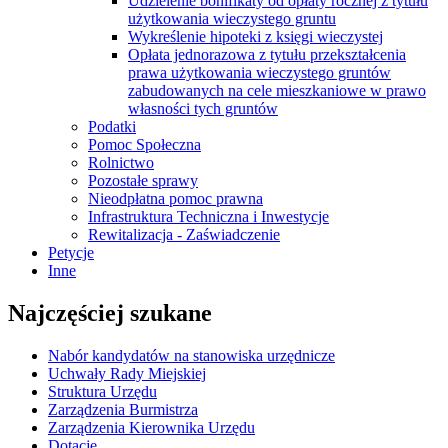
Udzielenie bonifikaty od opłaty rocznej z tytułu
użytkowania wieczystego gruntu
Wykreślenie hipoteki z księgi wieczystej
Opłata jednorazowa z tytułu przekształcenia
prawa użytkowania wieczystego gruntów
zabudowanych na cele mieszkaniowe w prawo
własności tych gruntów
Podatki
Pomoc Społeczna
Rolnictwo
Pozostałe sprawy
Nieodpłatna pomoc prawna
Infrastruktura Techniczna i Inwestycje
Rewitalizacja - Zaświadczenie
Petycje
Inne
Najczęściej szukane
Nabór kandydatów na stanowiska urzędnicze
Uchwały Rady Miejskiej
Struktura Urzędu
Zarządzenia Burmistrza
Zarządzenia Kierownika Urzędu
Dotacje