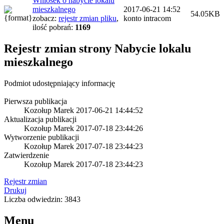
Wniosek o nabycie lokalu
mieszkalnego
2017-06-21 14:52
54.05KB
zobacz:
rejestr zmian pliku
,
konto intracom
ilość pobrań:
1169
Rejestr zmian strony
Nabycie lokalu
mieszkalnego
Podmiot udostępniający informację
Pierwsza publikacja
Kozołup Marek
2017-06-21 14:44:52
Aktualizacja publikacji
Kozołup Marek
2017-07-18 23:44:26
Wytworzenie publikacji
Kozołup Marek
2017-07-18 23:44:23
Zatwierdzenie
Kozołup Marek
2017-07-18 23:44:23
Rejestr zmian
Drukuj
Liczba odwiedzin: 3843
Menu