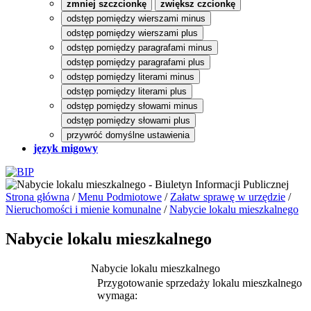
zmniej szczcionkę
zwiększ czcionkę
odstęp pomiędzy wierszami minus
odstęp pomiędzy wierszami plus
odstęp pomiędzy paragrafami minus
odstęp pomiędzy paragrafami plus
odstęp pomiędzy literami minus
odstęp pomiędzy literami plus
odstęp pomiędzy słowami minus
odstęp pomiędzy słowami plus
przywróć domyślne ustawienia
język migowy
Strona główna
/
Menu Podmiotowe
/
Załatw sprawę w urzędzie
/
Nieruchomości i mienie komunalne
/
Nabycie lokalu mieszkalnego
Nabycie lokalu mieszkalnego
Nabycie lokalu mieszkalnego
Przygotowanie sprzedaży lokalu mieszkalnego
wymaga: