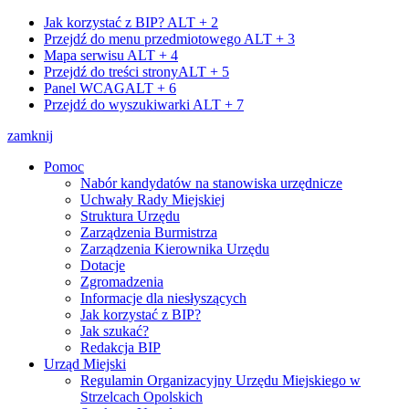
Jak korzystać z BIP?
ALT + 2
Przejdź do menu przedmiotowego
ALT + 3
Mapa serwisu
ALT + 4
Przejdź do treści strony
ALT + 5
Panel WCAG
ALT + 6
Przejdź do wyszukiwarki
ALT + 7
zamknij
Pomoc
Nabór kandydatów na stanowiska urzędnicze
Uchwały Rady Miejskiej
Struktura Urzędu
Zarządzenia Burmistrza
Zarządzenia Kierownika Urzędu
Dotacje
Zgromadzenia
Informacje dla niesłyszących
Jak korzystać z BIP?
Jak szukać?
Redakcja BIP
Urząd Miejski
Regulamin Organizacyjny Urzędu Miejskiego w
Strzelcach Opolskich