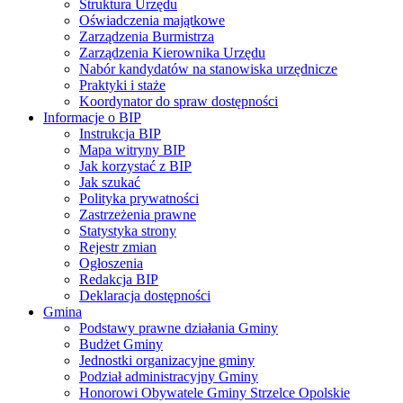
Struktura Urzędu
Oświadczenia majątkowe
Zarządzenia Burmistrza
Zarządzenia Kierownika Urzędu
Nabór kandydatów na stanowiska urzędnicze
Praktyki i staże
Koordynator do spraw dostępności
Informacje o BIP
Instrukcja BIP
Mapa witryny BIP
Jak korzystać z BIP
Jak szukać
Polityka prywatności
Zastrzeżenia prawne
Statystyka strony
Rejestr zmian
Ogłoszenia
Redakcja BIP
Deklaracja dostępności
Gmina
Podstawy prawne działania Gminy
Budżet Gminy
Jednostki organizacyjne gminy
Podział administracyjny Gminy
Honorowi Obywatele Gminy Strzelce Opolskie