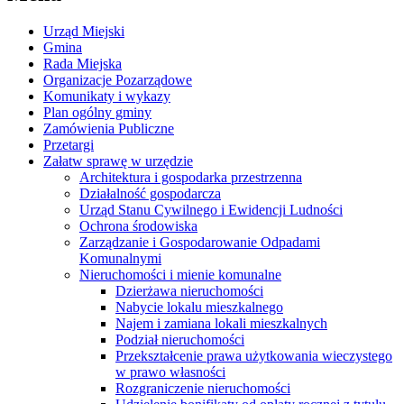
Urząd Miejski
Gmina
Rada Miejska
Organizacje Pozarządowe
Komunikaty i wykazy
Plan ogólny gminy
Zamówienia Publiczne
Przetargi
Załatw sprawę w urzędzie
Architektura i gospodarka przestrzenna
Działalność gospodarcza
Urząd Stanu Cywilnego i Ewidencji Ludności
Ochrona środowiska
Zarządzanie i Gospodarowanie Odpadami
Komunalnymi
Nieruchomości i mienie komunalne
Dzierżawa nieruchomości
Nabycie lokalu mieszkalnego
Najem i zamiana lokali mieszkalnych
Podział nieruchomości
Przekształcenie prawa użytkowania wieczystego
w prawo własności
Rozgraniczenie nieruchomości