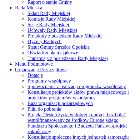
Raport o stanie Gminy
Rada Miejska
Skład Rady Miejskiej
Komisje Rady Miejskiej
Sesje Rady Miejskiej
Uchwały Rady Miejskiej
Protokoły z posiedzeń Rady Miejskiej
Dyżury Radnych
Statut Gminy Strzelce Opolskie
Oświadczenia majątkowe
Transmisja z posiedzenia Rady Miejskiej
Menu Podmiotowe
Organizacje Pozarządowe
Dotacje
Programy współpracy
Sprawozdania z realizacji programów współpracy
Konsultacje projektów aktów prawa miejscowego i
projektów programów współpracy
Baza organizacji pozarządowych
Pliki do pobrania
Projekt "Jesień życia w dobrej kondycji bez bólu"
współfinansowany ze środków Europejskiego
Funduszu Społecznego i Budżetu Państwa-projekt
zakończony
Konsultacje społeczne innych jednostek samorządu