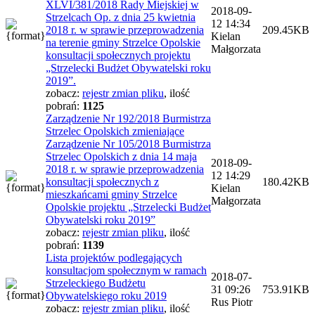
XLVI/381/2018 Rady Miejskiej w
2018-09-
Strzelcach Op. z dnia 25 kwietnia
12 14:34
2018 r. w sprawie przeprowadzenia
209.45KB
Kielan
na terenie gminy Strzelce Opolskie
Małgorzata
konsultacji społecznych projektu
„Strzelecki Budżet Obywatelski roku
2019”.
zobacz:
rejestr zmian pliku
,
ilość
pobrań:
1125
Zarządzenie Nr 192/2018 Burmistrza
Strzelec Opolskich zmieniające
Zarządzenie Nr 105/2018 Burmistrza
Strzelec Opolskich z dnia 14 maja
2018-09-
2018 r. w sprawie przeprowadzenia
12 14:29
konsultacji społecznych z
180.42KB
Kielan
mieszkańcami gminy Strzelce
Małgorzata
Opolskie projektu „Strzelecki Budżet
Obywatelski roku 2019”
zobacz:
rejestr zmian pliku
,
ilość
pobrań:
1139
Lista projektów podlegających
konsultacjom społecznym w ramach
2018-07-
Strzeleckiego Budżetu
31 09:26
753.91KB
Obywatelskiego roku 2019
Rus Piotr
zobacz:
rejestr zmian pliku
,
ilość