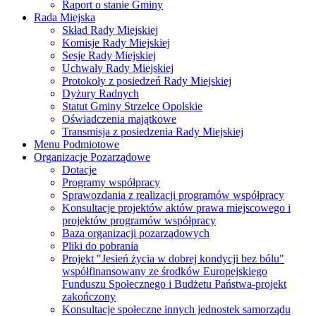
Raport o stanie Gminy
Rada Miejska
Skład Rady Miejskiej
Komisje Rady Miejskiej
Sesje Rady Miejskiej
Uchwały Rady Miejskiej
Protokoły z posiedzeń Rady Miejskiej
Dyżury Radnych
Statut Gminy Strzelce Opolskie
Oświadczenia majątkowe
Transmisja z posiedzenia Rady Miejskiej
Menu Podmiotowe
Organizacje Pozarządowe
Dotacje
Programy współpracy
Sprawozdania z realizacji programów współpracy
Konsultacje projektów aktów prawa miejscowego i
projektów programów współpracy
Baza organizacji pozarządowych
Pliki do pobrania
Projekt "Jesień życia w dobrej kondycji bez bólu"
współfinansowany ze środków Europejskiego
Funduszu Społecznego i Budżetu Państwa-projekt
zakończony
Konsultacje społeczne innych jednostek samorządu