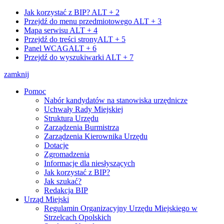
Jak korzystać z BIP?
ALT + 2
Przejdź do menu przedmiotowego
ALT + 3
Mapa serwisu
ALT + 4
Przejdź do treści strony
ALT + 5
Panel WCAG
ALT + 6
Przejdź do wyszukiwarki
ALT + 7
zamknij
Pomoc
Nabór kandydatów na stanowiska urzędnicze
Uchwały Rady Miejskiej
Struktura Urzędu
Zarządzenia Burmistrza
Zarządzenia Kierownika Urzędu
Dotacje
Zgromadzenia
Informacje dla niesłyszących
Jak korzystać z BIP?
Jak szukać?
Redakcja BIP
Urząd Miejski
Regulamin Organizacyjny Urzędu Miejskiego w
Strzelcach Opolskich