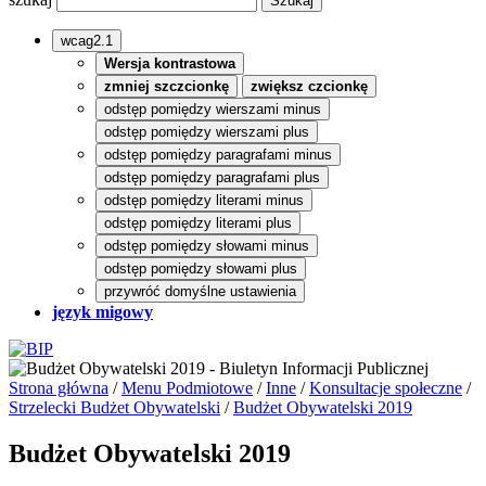
wcag2.1
Wersja kontrastowa
zmniej szczcionkę
zwiększ czcionkę
odstęp pomiędzy wierszami minus
odstęp pomiędzy wierszami plus
odstęp pomiędzy paragrafami minus
odstęp pomiędzy paragrafami plus
odstęp pomiędzy literami minus
odstęp pomiędzy literami plus
odstęp pomiędzy słowami minus
odstęp pomiędzy słowami plus
przywróć domyślne ustawienia
język migowy
Strona główna
/
Menu Podmiotowe
/
Inne
/
Konsultacje społeczne
/
Strzelecki Budżet Obywatelski
/
Budżet Obywatelski 2019
Budżet Obywatelski 2019