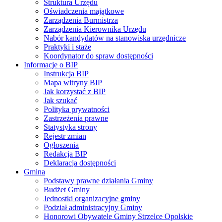
Struktura Urzędu
Oświadczenia majątkowe
Zarządzenia Burmistrza
Zarządzenia Kierownika Urzędu
Nabór kandydatów na stanowiska urzędnicze
Praktyki i staże
Koordynator do spraw dostępności
Informacje o BIP
Instrukcja BIP
Mapa witryny BIP
Jak korzystać z BIP
Jak szukać
Polityka prywatności
Zastrzeżenia prawne
Statystyka strony
Rejestr zmian
Ogłoszenia
Redakcja BIP
Deklaracja dostępności
Gmina
Podstawy prawne działania Gminy
Budżet Gminy
Jednostki organizacyjne gminy
Podział administracyjny Gminy
Honorowi Obywatele Gminy Strzelce Opolskie