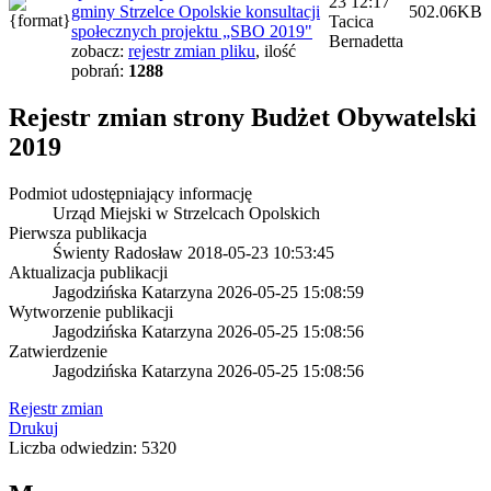
23 12:17
gminy Strzelce Opolskie konsultacji
502.06KB
Tacica
społecznych projektu „SBO 2019"
Bernadetta
zobacz:
rejestr zmian pliku
,
ilość
pobrań:
1288
Rejestr zmian strony
Budżet Obywatelski
2019
Podmiot udostępniający informację
Urząd Miejski w Strzelcach Opolskich
Pierwsza publikacja
Świenty Radosław
2018-05-23 10:53:45
Aktualizacja publikacji
Jagodzińska Katarzyna
2026-05-25 15:08:59
Wytworzenie publikacji
Jagodzińska Katarzyna
2026-05-25 15:08:56
Zatwierdzenie
Jagodzińska Katarzyna
2026-05-25 15:08:56
Rejestr zmian
Drukuj
Liczba odwiedzin: 5320