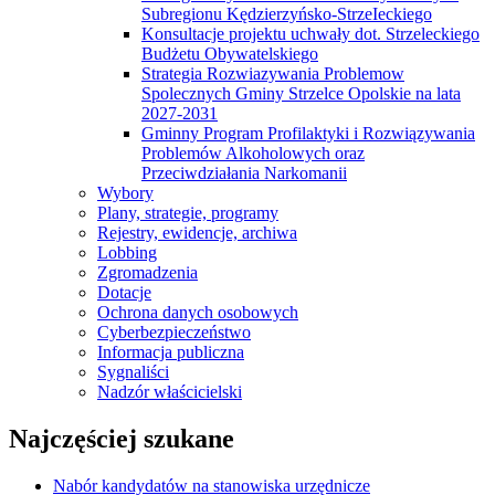
Subregionu Kędzierzyńsko-StrzeIeckiego
Konsultacje projektu uchwały dot. Strzeleckiego
Budżetu Obywatelskiego
Strategia Rozwiazywania Problemow
Spolecznych Gminy Strzelce Opolskie na lata
2027-2031
Gminny Program Profilaktyki i Rozwiązywania
Problemów Alkoholowych oraz
Przeciwdziałania Narkomanii
Wybory
Plany, strategie, programy
Rejestry, ewidencje, archiwa
Lobbing
Zgromadzenia
Dotacje
Ochrona danych osobowych
Cyberbezpieczeństwo
Informacja publiczna
Sygnaliści
Nadzór właścicielski
Najczęściej szukane
Nabór kandydatów na stanowiska urzędnicze