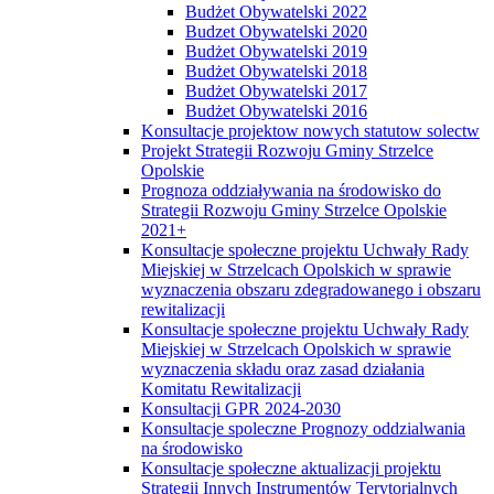
Budżet Obywatelski 2022
Budzet Obywatelski 2020
Budżet Obywatelski 2019
Budżet Obywatelski 2018
Budżet Obywatelski 2017
Budżet Obywatelski 2016
Konsultacje projektow nowych statutow solectw
Projekt Strategii Rozwoju Gminy Strzelce
Opolskie
Prognoza oddziaływania na środowisko do
Strategii Rozwoju Gminy Strzelce Opolskie
2021+
Konsultacje społeczne projektu Uchwały Rady
Miejskiej w Strzelcach Opolskich w sprawie
wyznaczenia obszaru zdegradowanego i obszaru
rewitalizacji
Konsultacje społeczne projektu Uchwały Rady
Miejskiej w Strzelcach Opolskich w sprawie
wyznaczenia składu oraz zasad działania
Komitatu Rewitalizacji
Konsultacji GPR 2024-2030
Konsultacje spoleczne Prognozy oddzialwania
na środowisko
Konsultacje społeczne aktualizacji projektu
Strategii Innych Instrumentów Terytorialnych