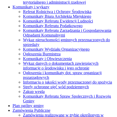
terytorialnego i administracji rządowej
Komunikaty i wykazy
Referat Rolnictwa i Ochrony Środowiska
Komunikaty Biura Architekta Miejskiego
Komunikaty Referatu Ewidencji Ludności
Komunikaty Referatu Podatkowego
Komunikaty Referatu Zarządzania i Gospodarowania
Odpadami Komunalnymi
Wykaz nieruchomości gminnych przeznaczonych do
sprzedaży
Komunikaty Wydziału Organizacyjnego
Ogłoszenia Burmistrza
Komunikaty i Obwieszczenia
Wykaz danych o dokumentach zawierających
informacje o środowisku i jego ochronie
Ogłoszenia i komunikaty dot. spraw organizacji
pozarządowych
Informacja o jakości wody przeznaczonej do spożycia
Strefy ochronne ujęć wód podziemnych
Zakup węgla
Komunikaty Referatu Spraw Spolecznych i Rozwoju
Gminy
Plan ogólny gminy
Zamówienia Publiczne
Zamówienia realizowane w trybie określonym w