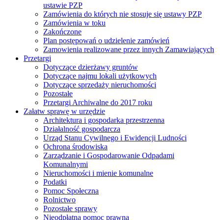
ustawie PZP
Zamówienia do których nie stosuje się ustawy PZP
Zamówienia w toku
Zakończone
Plan postępowań o udzielenie zamówień
Zamowienia realizowane przez innych Zamawiających
Przetargi
Dotyczące dzierżawy gruntów
Dotyczące najmu lokali użytkowych
Dotyczące sprzedaży nieruchomości
Pozostałe
Przetargi Archiwalne do 2017 roku
Załatw sprawę w urzędzie
Architektura i gospodarka przestrzenna
Działalność gospodarcza
Urząd Stanu Cywilnego i Ewidencji Ludności
Ochrona środowiska
Zarządzanie i Gospodarowanie Odpadami
Komunalnymi
Nieruchomości i mienie komunalne
Podatki
Pomoc Społeczna
Rolnictwo
Pozostałe sprawy
Nieodpłatna pomoc prawna