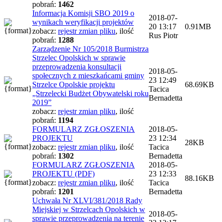
pobrań:
1462
Informacja Komisji SBO 2019 o
2018-07-
wynikach weryfikacji projektów
20 13:17
0.91MB
zobacz:
rejestr zmian pliku
,
ilość
Rus Piotr
pobrań:
1288
Zarządzenie Nr 105/2018 Burmistrza
Strzelec Opolskich w sprawie
przeprowadzenia konsultacji
2018-05-
społecznych z mieszkańcami gminy
23 12:49
Strzelce Opolskie projektu
68.69KB
Tacica
„Strzelecki Budżet Obywatelski roku
Bernadetta
2019”
zobacz:
rejestr zmian pliku
,
ilość
pobrań:
1194
FORMULARZ ZGŁOSZENIA
2018-05-
PROJEKTU
23 12:34
28KB
zobacz:
rejestr zmian pliku
,
ilość
Tacica
pobrań:
1302
Bernadetta
FORMULARZ ZGŁOSZENIA
2018-05-
PROJEKTU (PDF)
23 12:33
88.16KB
zobacz:
rejestr zmian pliku
,
ilość
Tacica
pobrań:
1201
Bernadetta
Uchwała Nr XLVI/381/2018 Rady
Miejskiej w Strzelcach Opolskich w
2018-05-
sprawie przeprowadzenia na terenie