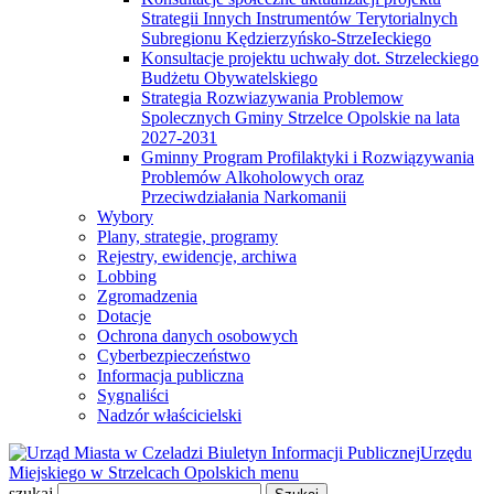
Strategii Innych Instrumentów Terytorialnych
Subregionu Kędzierzyńsko-StrzeIeckiego
Konsultacje projektu uchwały dot. Strzeleckiego
Budżetu Obywatelskiego
Strategia Rozwiazywania Problemow
Spolecznych Gminy Strzelce Opolskie na lata
2027-2031
Gminny Program Profilaktyki i Rozwiązywania
Problemów Alkoholowych oraz
Przeciwdziałania Narkomanii
Wybory
Plany, strategie, programy
Rejestry, ewidencje, archiwa
Lobbing
Zgromadzenia
Dotacje
Ochrona danych osobowych
Cyberbezpieczeństwo
Informacja publiczna
Sygnaliści
Nadzór właścicielski
Biuletyn Informacji Publicznej
Urzędu
Miejskiego w Strzelcach Opolskich
menu
szukaj