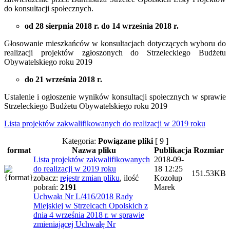
do konsultacji społecznych.
od 28 sierpnia 2018 r. do 14 września 2018 r.
Głosowanie mieszkańców w konsultacjach dotyczących wyboru do
realizacji projektów zgłoszonych do Strzeleckiego Budżetu
Obywatelskiego roku 2019
do 21 września 2018 r.
Ustalenie i ogłoszenie wyników konsultacji społecznych w sprawie
Strzeleckiego Budżetu Obywatelskiego roku 2019
Lista projektów zakwalifikowanych do realizacji w 2019 roku
Kategoria:
Powiązane pliki
[ 9 ]
format
Nazwa pliku
Publikacja
Rozmiar
Lista projektów zakwalifikowanych
2018-09-
do realizacji w 2019 roku
18 12:25
151.53KB
zobacz:
rejestr zmian pliku
,
ilość
Kozołup
pobrań:
2191
Marek
Uchwała Nr L/416/2018 Rady
Miejskiej w Strzelcach Opolskich z
dnia 4 września 2018 r. w sprawie
zmieniającej Uchwałę Nr