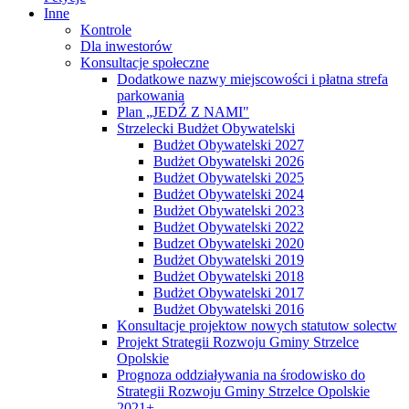
Inne
Kontrole
Dla inwestorów
Konsultacje społeczne
Dodatkowe nazwy miejscowości i płatna strefa
parkowania
Plan „JEDŹ Z NAMI"
Strzelecki Budżet Obywatelski
Budżet Obywatelski 2027
Budżet Obywatelski 2026
Budżet Obywatelski 2025
Budżet Obywatelski 2024
Budżet Obywatelski 2023
Budżet Obywatelski 2022
Budzet Obywatelski 2020
Budżet Obywatelski 2019
Budżet Obywatelski 2018
Budżet Obywatelski 2017
Budżet Obywatelski 2016
Konsultacje projektow nowych statutow solectw
Projekt Strategii Rozwoju Gminy Strzelce
Opolskie
Prognoza oddziaływania na środowisko do
Strategii Rozwoju Gminy Strzelce Opolskie
2021+