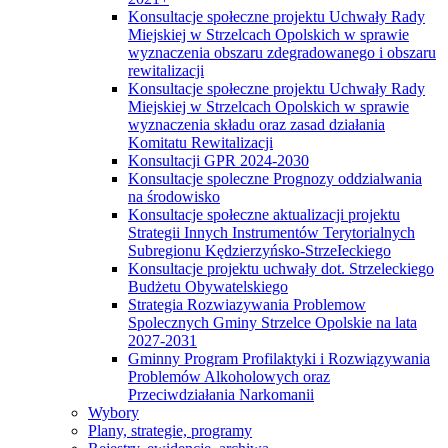
Konsultacje społeczne projektu Uchwały Rady
Miejskiej w Strzelcach Opolskich w sprawie
wyznaczenia obszaru zdegradowanego i obszaru
rewitalizacji
Konsultacje społeczne projektu Uchwały Rady
Miejskiej w Strzelcach Opolskich w sprawie
wyznaczenia składu oraz zasad działania
Komitatu Rewitalizacji
Konsultacji GPR 2024-2030
Konsultacje spoleczne Prognozy oddzialwania
na środowisko
Konsultacje społeczne aktualizacji projektu
Strategii Innych Instrumentów Terytorialnych
Subregionu Kędzierzyńsko-StrzeIeckiego
Konsultacje projektu uchwały dot. Strzeleckiego
Budżetu Obywatelskiego
Strategia Rozwiazywania Problemow
Spolecznych Gminy Strzelce Opolskie na lata
2027-2031
Gminny Program Profilaktyki i Rozwiązywania
Problemów Alkoholowych oraz
Przeciwdziałania Narkomanii
Wybory
Plany, strategie, programy