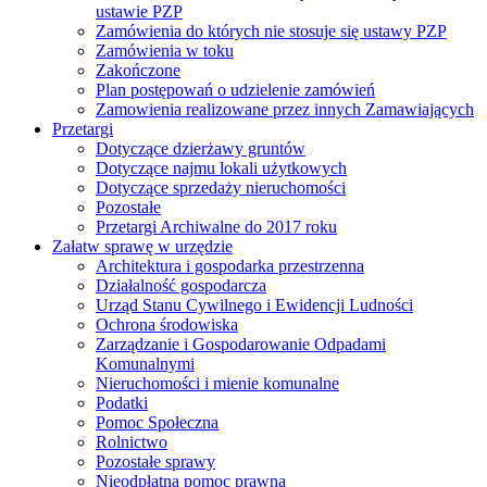
ustawie PZP
Zamówienia do których nie stosuje się ustawy PZP
Zamówienia w toku
Zakończone
Plan postępowań o udzielenie zamówień
Zamowienia realizowane przez innych Zamawiających
Przetargi
Dotyczące dzierżawy gruntów
Dotyczące najmu lokali użytkowych
Dotyczące sprzedaży nieruchomości
Pozostałe
Przetargi Archiwalne do 2017 roku
Załatw sprawę w urzędzie
Architektura i gospodarka przestrzenna
Działalność gospodarcza
Urząd Stanu Cywilnego i Ewidencji Ludności
Ochrona środowiska
Zarządzanie i Gospodarowanie Odpadami
Komunalnymi
Nieruchomości i mienie komunalne
Podatki
Pomoc Społeczna
Rolnictwo
Pozostałe sprawy
Nieodpłatna pomoc prawna