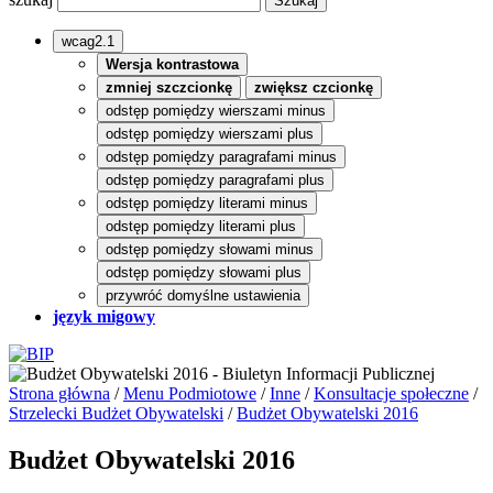
wcag2.1
Wersja kontrastowa
zmniej szczcionkę
zwiększ czcionkę
odstęp pomiędzy wierszami minus
odstęp pomiędzy wierszami plus
odstęp pomiędzy paragrafami minus
odstęp pomiędzy paragrafami plus
odstęp pomiędzy literami minus
odstęp pomiędzy literami plus
odstęp pomiędzy słowami minus
odstęp pomiędzy słowami plus
przywróć domyślne ustawienia
język migowy
Strona główna
/
Menu Podmiotowe
/
Inne
/
Konsultacje społeczne
/
Strzelecki Budżet Obywatelski
/
Budżet Obywatelski 2016
Budżet Obywatelski 2016