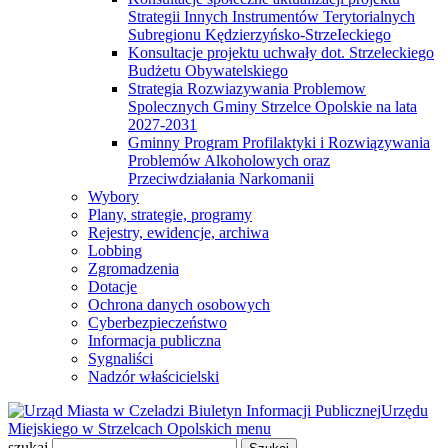
Strategii Innych Instrumentów Terytorialnych
Subregionu Kędzierzyńsko-StrzeIeckiego
Konsultacje projektu uchwały dot. Strzeleckiego
Budżetu Obywatelskiego
Strategia Rozwiazywania Problemow
Spolecznych Gminy Strzelce Opolskie na lata
2027-2031
Gminny Program Profilaktyki i Rozwiązywania
Problemów Alkoholowych oraz
Przeciwdziałania Narkomanii
Wybory
Plany, strategie, programy
Rejestry, ewidencje, archiwa
Lobbing
Zgromadzenia
Dotacje
Ochrona danych osobowych
Cyberbezpieczeństwo
Informacja publiczna
Sygnaliści
Nadzór właścicielski
Biuletyn Informacji Publicznej
Urzędu
Miejskiego w Strzelcach Opolskich
menu
szukaj