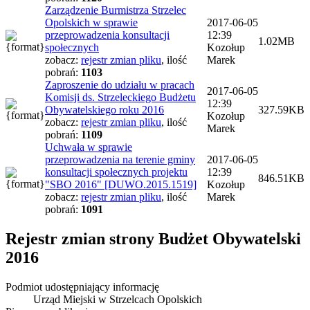
Zarządzenie Burmistrza Strzelec
Opolskich w sprawie
2017-06-05
przeprowadzenia konsultacji
12:39
1.02MB
społecznych
Kozołup
zobacz:
rejestr zmian pliku
,
ilość
Marek
pobrań:
1103
Zaproszenie do udziału w pracach
2017-06-05
Komisji ds. Strzeleckiego Budżetu
12:39
Obywatelskiego roku 2016
327.59KB
Kozołup
zobacz:
rejestr zmian pliku
,
ilość
Marek
pobrań:
1109
Uchwała w sprawie
przeprowadzenia na terenie gminy
2017-06-05
konsultacji społecznych projektu
12:39
846.51KB
"SBO 2016" [DUWO.2015.1519]
Kozołup
zobacz:
rejestr zmian pliku
,
ilość
Marek
pobrań:
1091
Rejestr zmian strony
Budżet Obywatelski
2016
Podmiot udostępniający informację
Urząd Miejski w Strzelcach Opolskich