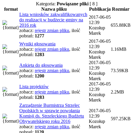
Kategoria:
Powiązane pliki
[ 8 ]
format
Nazwa pliku
Publikacja
Rozmiar
Lista wniosków zakwalifikowanych
2017-06-05
do realizacji w budżecie gminy na
12:39
2016 rok
655.88KB
Kozołup
zobacz:
rejestr zmian pliku
,
ilość
Marek
pobrań:
1277
2017-06-05
Wyniki głosowania
12:39
zobacz:
rejestr zmian pliku
,
ilość
1.16MB
Kozołup
pobrań:
1283
Marek
2017-06-05
Ankieta do głosowania
12:39
zobacz:
rejestr zmian pliku
,
ilość
73.59KB
Kozołup
pobrań:
1200
Marek
2017-06-05
Lista projektów
12:39
zobacz:
rejestr zmian pliku
,
ilość
2.2MB
Kozołup
pobrań:
1283
Marek
Zarządzenie Burmistrza Strzelec
Opolskich w sprawie powołania
2017-06-05
Komisji ds. Strzeleckiego Budżetu
12:39
597.25KB
Obywatelskiego roku 2016
Kozołup
zobacz:
rejestr zmian pliku
,
ilość
Marek
pobrań:
1120