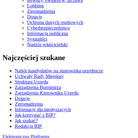
Rejestry, ewidencje, archiwa
Lobbing
Zgromadzenia
Dotacje
Ochrona danych osobowych
Cyberbezpieczeństwo
Informacja publiczna
Sygnaliści
Nadzór właścicielski
Najczęściej szukane
Nabór kandydatów na stanowiska urzędnicze
Uchwały Rady Miejskiej
Struktura Urzędu
Zarządzenia Burmistrza
Zarządzenia Kierownika Urzędu
Dotacje
Zgromadzenia
Informacje dla niesłyszących
Jak korzystać z BIP?
Jak szukać?
Redakcja BIP
Elektroniczna Platforma