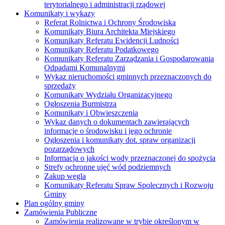
terytorialnego i administracji rządowej
Komunikaty i wykazy
Referat Rolnictwa i Ochrony Środowiska
Komunikaty Biura Architekta Miejskiego
Komunikaty Referatu Ewidencji Ludności
Komunikaty Referatu Podatkowego
Komunikaty Referatu Zarządzania i Gospodarowania
Odpadami Komunalnymi
Wykaz nieruchomości gminnych przeznaczonych do
sprzedaży
Komunikaty Wydziału Organizacyjnego
Ogłoszenia Burmistrza
Komunikaty i Obwieszczenia
Wykaz danych o dokumentach zawierających
informacje o środowisku i jego ochronie
Ogłoszenia i komunikaty dot. spraw organizacji
pozarządowych
Informacja o jakości wody przeznaczonej do spożycia
Strefy ochronne ujęć wód podziemnych
Zakup węgla
Komunikaty Referatu Spraw Spolecznych i Rozwoju
Gminy
Plan ogólny gminy
Zamówienia Publiczne
Zamówienia realizowane w trybie określonym w