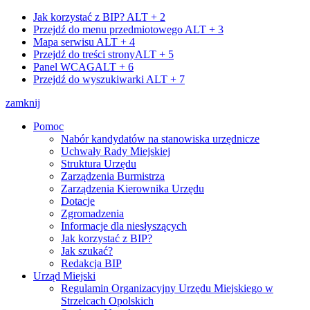
Jak korzystać z BIP?
ALT + 2
Przejdź do menu przedmiotowego
ALT + 3
Mapa serwisu
ALT + 4
Przejdź do treści strony
ALT + 5
Panel WCAG
ALT + 6
Przejdź do wyszukiwarki
ALT + 7
zamknij
Pomoc
Nabór kandydatów na stanowiska urzędnicze
Uchwały Rady Miejskiej
Struktura Urzędu
Zarządzenia Burmistrza
Zarządzenia Kierownika Urzędu
Dotacje
Zgromadzenia
Informacje dla niesłyszących
Jak korzystać z BIP?
Jak szukać?
Redakcja BIP
Urząd Miejski
Regulamin Organizacyjny Urzędu Miejskiego w
Strzelcach Opolskich