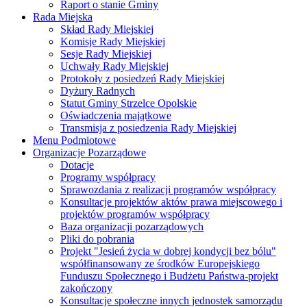
Raport o stanie Gminy
Rada Miejska
Skład Rady Miejskiej
Komisje Rady Miejskiej
Sesje Rady Miejskiej
Uchwały Rady Miejskiej
Protokoły z posiedzeń Rady Miejskiej
Dyżury Radnych
Statut Gminy Strzelce Opolskie
Oświadczenia majątkowe
Transmisja z posiedzenia Rady Miejskiej
Menu Podmiotowe
Organizacje Pozarządowe
Dotacje
Programy współpracy
Sprawozdania z realizacji programów współpracy
Konsultacje projektów aktów prawa miejscowego i
projektów programów współpracy
Baza organizacji pozarządowych
Pliki do pobrania
Projekt "Jesień życia w dobrej kondycji bez bólu"
współfinansowany ze środków Europejskiego
Funduszu Społecznego i Budżetu Państwa-projekt
zakończony
Konsultacje społeczne innych jednostek samorządu