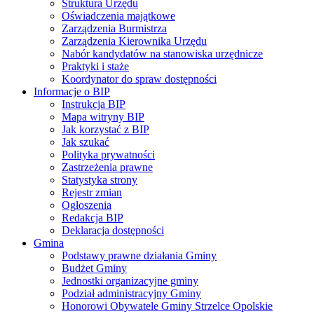
Struktura Urzędu
Oświadczenia majątkowe
Zarządzenia Burmistrza
Zarządzenia Kierownika Urzędu
Nabór kandydatów na stanowiska urzędnicze
Praktyki i staże
Koordynator do spraw dostępności
Informacje o BIP
Instrukcja BIP
Mapa witryny BIP
Jak korzystać z BIP
Jak szukać
Polityka prywatności
Zastrzeżenia prawne
Statystyka strony
Rejestr zmian
Ogłoszenia
Redakcja BIP
Deklaracja dostępności
Gmina
Podstawy prawne działania Gminy
Budżet Gminy
Jednostki organizacyjne gminy
Podział administracyjny Gminy
Honorowi Obywatele Gminy Strzelce Opolskie