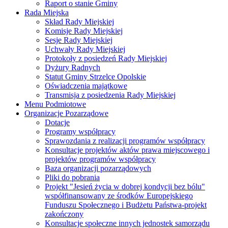
Raport o stanie Gminy
Rada Miejska
Skład Rady Miejskiej
Komisje Rady Miejskiej
Sesje Rady Miejskiej
Uchwały Rady Miejskiej
Protokoły z posiedzeń Rady Miejskiej
Dyżury Radnych
Statut Gminy Strzelce Opolskie
Oświadczenia majątkowe
Transmisja z posiedzenia Rady Miejskiej
Menu Podmiotowe
Organizacje Pozarządowe
Dotacje
Programy współpracy
Sprawozdania z realizacji programów współpracy
Konsultacje projektów aktów prawa miejscowego i
projektów programów współpracy
Baza organizacji pozarządowych
Pliki do pobrania
Projekt "Jesień życia w dobrej kondycji bez bólu"
współfinansowany ze środków Europejskiego
Funduszu Społecznego i Budżetu Państwa-projekt
zakończony
Konsultacje społeczne innych jednostek samorządu