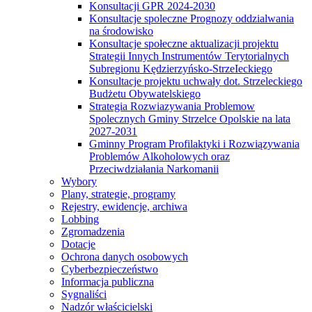
Konsultacji GPR 2024-2030
Konsultacje spoleczne Prognozy oddzialwania
na środowisko
Konsultacje społeczne aktualizacji projektu
Strategii Innych Instrumentów Terytorialnych
Subregionu Kędzierzyńsko-StrzeIeckiego
Konsultacje projektu uchwały dot. Strzeleckiego
Budżetu Obywatelskiego
Strategia Rozwiazywania Problemow
Spolecznych Gminy Strzelce Opolskie na lata
2027-2031
Gminny Program Profilaktyki i Rozwiązywania
Problemów Alkoholowych oraz
Przeciwdziałania Narkomanii
Wybory
Plany, strategie, programy
Rejestry, ewidencje, archiwa
Lobbing
Zgromadzenia
Dotacje
Ochrona danych osobowych
Cyberbezpieczeństwo
Informacja publiczna
Sygnaliści
Nadzór właścicielski