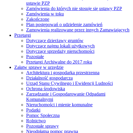
ustawie PZP
Zamówienia do których nie stosuje się ustawy PZP
Zamówienia w toku
Zakończone
Plan postępowań o udzielenie zamówień
Zamowienia realizowane przez innych Zamawiających
Przetargi
Dotyczące dzierżawy gruntów
Dotyczące najmu lokali użytkowych
Dotyczące sprzedaży nieruchomości
Pozostałe
Przetargi Archiwalne do 2017 roku
Załatw sprawę w urzędzie
Architektura i gospodarka przestrzenna
Działalność gospodarcza
Urząd Stanu Cywilnego i Ewidencji Ludności
Ochrona środowiska
Zarządzanie i Gospodarowanie Odpadami
Komunalnymi
Nieruchomości i mienie komunalne
Podatki
Pomoc Społeczna
Rolnictwo
Pozostałe sprawy
Nieodpłatna pomoc prawna