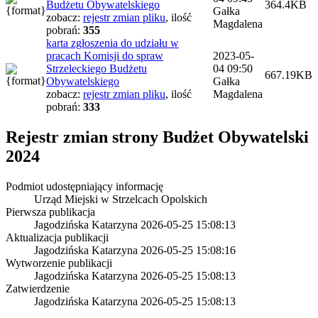
Budżetu Obywatelskiego
364.4KB
Gałka
zobacz:
rejestr zmian pliku
,
ilość
Magdalena
pobrań:
355
karta zgłoszenia do udziału w
pracach Komisji do spraw
2023-05-
Strzeleckiego Budżetu
04 09:50
667.19KB
Obywatelskiego
Gałka
zobacz:
rejestr zmian pliku
,
ilość
Magdalena
pobrań:
333
Rejestr zmian strony
Budżet Obywatelski
2024
Podmiot udostępniający informację
Urząd Miejski w Strzelcach Opolskich
Pierwsza publikacja
Jagodzińska Katarzyna
2026-05-25 15:08:13
Aktualizacja publikacji
Jagodzińska Katarzyna
2026-05-25 15:08:16
Wytworzenie publikacji
Jagodzińska Katarzyna
2026-05-25 15:08:13
Zatwierdzenie
Jagodzińska Katarzyna
2026-05-25 15:08:13