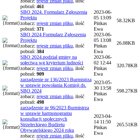
zobacz:
rejestr zmian pliku
,
ilość
pobrań:
461
SBO 2024. Formularz Zgłoszenia
2023-06-
Projektu
05 13:09
58.32KB
zobacz:
rejestr zmian pliku
,
ilość
Pinkas
pobrań:
371
Ewa
SBO 2024 Formularz Zgłoszenia
2023-06-
Projektu
05 13:08
26.08KB
zobacz:
rejestr zmian pliku
,
ilość
Pinkas
pobrań:
384
Ewa
SBO 2024.podział gminy na
2023-06-
sołectwa wg kryterium ludności
02 12:44
320.78KB
zobacz:
rejestr zmian pliku
,
ilość
Pinkas
pobrań:
909
Ewa
zarządzenie nr 136/2023 Burmistrza
2023-05-
w sprawie powołania Komisji ds.
30 13:58
SBO 2024
598.27KB
Pinkas
zobacz:
rejestr zmian pliku
,
ilość
Ewa
pobrań:
498
zarządzenie nr 96/2023 Burmistrza
w sprawie harmonogramu
2023-04-
konsultacji społecznych
14 11:50
Strzeleckiego Budżetu
265.51KB
Pinkas
Obywatelskiego 2024 roku
Ewa
zobacz:
rejestr zmian pliku
,
ilość