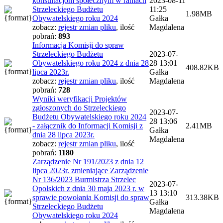
konsultacjom społecznym w ramach
2023-08-11
Strzeleckiego Budżetu
11:25
1.98MB
Obywatelskiego roku 2024
Gałka
zobacz:
rejestr zmian pliku
,
ilość
Magdalena
pobrań:
893
Informacja Komisji do spraw
Strzeleckiego Budżetu
2023-07-
Obywatelskiego roku 2024 z dnia 28
28 13:01
408.82KB
lipca 2023r.
Gałka
zobacz:
rejestr zmian pliku
,
ilość
Magdalena
pobrań:
728
Wyniki weryfikacji Projektów
zgłoszonych do Strzeleckiego
2023-07-
Budżetu Obywatelskiego roku 2024
28 13:06
- załącznik do Informacji Komisji z
2.41MB
Gałka
dnia 28 lipca 2023r.
Magdalena
zobacz:
rejestr zmian pliku
,
ilość
pobrań:
1180
Zarządzenie Nr 191/2023 z dnia 12
lipca 2023r. zmieniające Zarządzenie
Nr 136/2023 Burmistrza Strzelec
2023-07-
Opolskich z dnia 30 maja 2023 r. w
13 13:10
sprawie powołania Komisji do spraw
313.38KB
Gałka
Strzeleckiego Budżetu
Magdalena
Obywatelskiego roku 2024