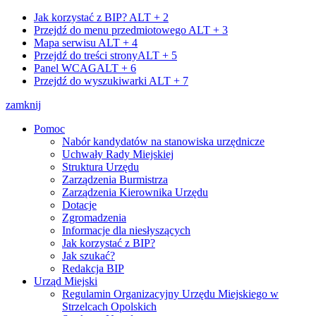
Jak korzystać z BIP?
ALT + 2
Przejdź do menu przedmiotowego
ALT + 3
Mapa serwisu
ALT + 4
Przejdź do treści strony
ALT + 5
Panel WCAG
ALT + 6
Przejdź do wyszukiwarki
ALT + 7
zamknij
Pomoc
Nabór kandydatów na stanowiska urzędnicze
Uchwały Rady Miejskiej
Struktura Urzędu
Zarządzenia Burmistrza
Zarządzenia Kierownika Urzędu
Dotacje
Zgromadzenia
Informacje dla niesłyszących
Jak korzystać z BIP?
Jak szukać?
Redakcja BIP
Urząd Miejski
Regulamin Organizacyjny Urzędu Miejskiego w
Strzelcach Opolskich