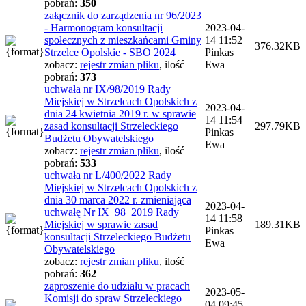
pobrań:
350
załącznik do zarządzenia nr 96/2023
- Harmonogram konsultacji
2023-04-
społecznych z mieszkańcami Gminy
14 11:52
376.32KB
Strzelce Opolskie - SBO 2024
Pinkas
zobacz:
rejestr zmian pliku
,
ilość
Ewa
pobrań:
373
uchwała nr IX/98/2019 Rady
Miejskiej w Strzelcach Opolskich z
2023-04-
dnia 24 kwietnia 2019 r. w sprawie
14 11:54
zasad konsultacji Strzeleckiego
297.79KB
Pinkas
Budżetu Obywatelskiego
Ewa
zobacz:
rejestr zmian pliku
,
ilość
pobrań:
533
uchwała nr L/400/2022 Rady
Miejskiej w Strzelcach Opolskich z
dnia 30 marca 2022 r. zmieniająca
2023-04-
uchwałę Nr IX_98_2019 Rady
14 11:58
Miejskiej w sprawie zasad
189.31KB
Pinkas
konsultacji Strzeleckiego Budżetu
Ewa
Obywatelskiego
zobacz:
rejestr zmian pliku
,
ilość
pobrań:
362
zaproszenie do udziału w pracach
2023-05-
Komisji do spraw Strzeleckiego
04 09:45