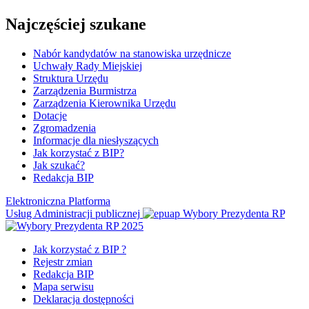
Najczęściej szukane
Nabór kandydatów na stanowiska urzędnicze
Uchwały Rady Miejskiej
Struktura Urzędu
Zarządzenia Burmistrza
Zarządzenia Kierownika Urzędu
Dotacje
Zgromadzenia
Informacje dla niesłyszących
Jak korzystać z BIP?
Jak szukać?
Redakcja BIP
Elektroniczna Platforma
Usług Administracji publicznej
Wybory Prezydenta RP
Jak korzystać z BIP ?
Rejestr zmian
Redakcja BIP
Mapa serwisu
Deklaracja dostępności