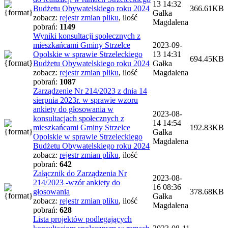
13 14:32
Budżetu Obywatelskiego roku 2024
366.61KB
Gałka
zobacz:
rejestr zmian pliku
,
ilość
Magdalena
pobrań:
1149
Wyniki konsultacji społecznych z
mieszkańcami Gminy Strzelce
2023-09-
Opolskie w sprawie Strzeleckiego
13 14:31
694.45KB
Budżetu Obywatelskiego roku 2024
Gałka
zobacz:
rejestr zmian pliku
,
ilość
Magdalena
pobrań:
1087
Zarządzenie Nr 214/2023 z dnia 14
sierpnia 2023r. w sprawie wzoru
ankiety do głosowania w
2023-08-
konsultacjach społecznych z
14 14:54
mieszkańcami Gminy Strzelce
192.83KB
Gałka
Opolskie w sprawie Strzeleckiego
Magdalena
Budżetu Obywatelskiego roku 2024
zobacz:
rejestr zmian pliku
,
ilość
pobrań:
642
Załącznik do Zarządzenia Nr
2023-08-
214/2023 -wzór ankiety do
16 08:36
głosowania
378.68KB
Gałka
zobacz:
rejestr zmian pliku
,
ilość
Magdalena
pobrań:
628
Lista projektów podlegających