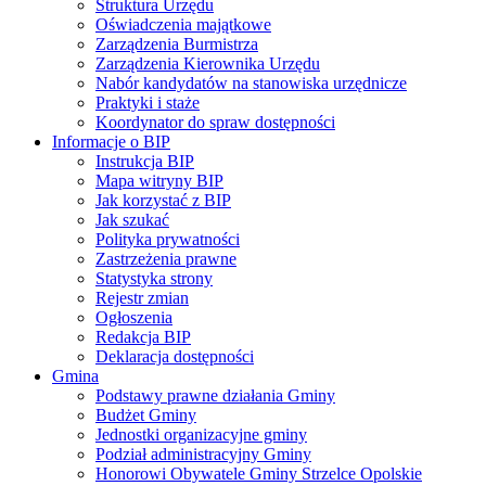
Struktura Urzędu
Oświadczenia majątkowe
Zarządzenia Burmistrza
Zarządzenia Kierownika Urzędu
Nabór kandydatów na stanowiska urzędnicze
Praktyki i staże
Koordynator do spraw dostępności
Informacje o BIP
Instrukcja BIP
Mapa witryny BIP
Jak korzystać z BIP
Jak szukać
Polityka prywatności
Zastrzeżenia prawne
Statystyka strony
Rejestr zmian
Ogłoszenia
Redakcja BIP
Deklaracja dostępności
Gmina
Podstawy prawne działania Gminy
Budżet Gminy
Jednostki organizacyjne gminy
Podział administracyjny Gminy
Honorowi Obywatele Gminy Strzelce Opolskie