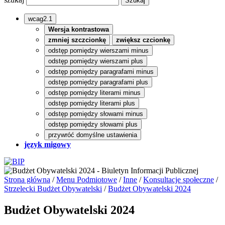
wcag2.1
Wersja kontrastowa
zmniej szczcionkę
zwiększ czcionkę
odstęp pomiędzy wierszami minus
odstęp pomiędzy wierszami plus
odstęp pomiędzy paragrafami minus
odstęp pomiędzy paragrafami plus
odstęp pomiędzy literami minus
odstęp pomiędzy literami plus
odstęp pomiędzy słowami minus
odstęp pomiędzy słowami plus
przywróć domyślne ustawienia
język migowy
Strona główna
/
Menu Podmiotowe
/
Inne
/
Konsultacje społeczne
/
Strzelecki Budżet Obywatelski
/
Budżet Obywatelski 2024
Budżet Obywatelski 2024