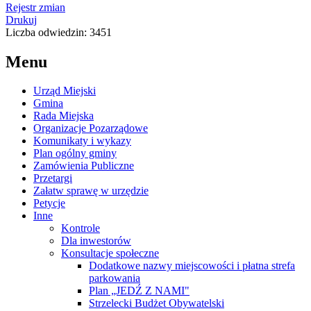
Rejestr zmian
Drukuj
Liczba odwiedzin: 3451
Menu
Urząd Miejski
Gmina
Rada Miejska
Organizacje Pozarządowe
Komunikaty i wykazy
Plan ogólny gminy
Zamówienia Publiczne
Przetargi
Załatw sprawę w urzędzie
Petycje
Inne
Kontrole
Dla inwestorów
Konsultacje społeczne
Dodatkowe nazwy miejscowości i płatna strefa
parkowania
Plan „JEDŹ Z NAMI"
Strzelecki Budżet Obywatelski