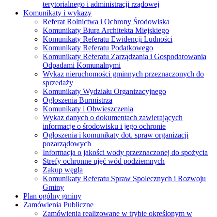
terytorialnego i administracji rządowej
Komunikaty i wykazy
Referat Rolnictwa i Ochrony Środowiska
Komunikaty Biura Architekta Miejskiego
Komunikaty Referatu Ewidencji Ludności
Komunikaty Referatu Podatkowego
Komunikaty Referatu Zarządzania i Gospodarowania
Odpadami Komunalnymi
Wykaz nieruchomości gminnych przeznaczonych do
sprzedaży
Komunikaty Wydziału Organizacyjnego
Ogłoszenia Burmistrza
Komunikaty i Obwieszczenia
Wykaz danych o dokumentach zawierających
informacje o środowisku i jego ochronie
Ogłoszenia i komunikaty dot. spraw organizacji
pozarządowych
Informacja o jakości wody przeznaczonej do spożycia
Strefy ochronne ujęć wód podziemnych
Zakup węgla
Komunikaty Referatu Spraw Spolecznych i Rozwoju
Gminy
Plan ogólny gminy
Zamówienia Publiczne
Zamówienia realizowane w trybie określonym w