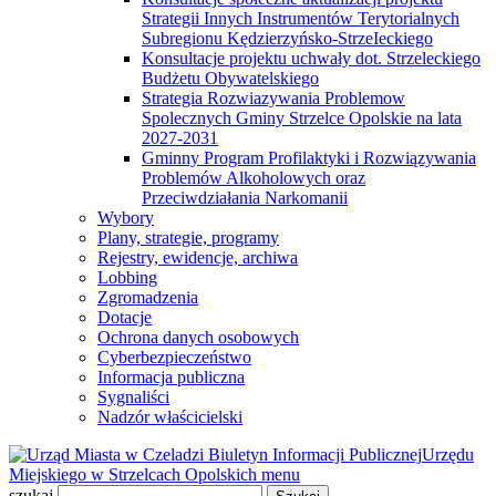
Strategii Innych Instrumentów Terytorialnych
Subregionu Kędzierzyńsko-StrzeIeckiego
Konsultacje projektu uchwały dot. Strzeleckiego
Budżetu Obywatelskiego
Strategia Rozwiazywania Problemow
Spolecznych Gminy Strzelce Opolskie na lata
2027-2031
Gminny Program Profilaktyki i Rozwiązywania
Problemów Alkoholowych oraz
Przeciwdziałania Narkomanii
Wybory
Plany, strategie, programy
Rejestry, ewidencje, archiwa
Lobbing
Zgromadzenia
Dotacje
Ochrona danych osobowych
Cyberbezpieczeństwo
Informacja publiczna
Sygnaliści
Nadzór właścicielski
Biuletyn Informacji Publicznej
Urzędu
Miejskiego w Strzelcach Opolskich
menu
szukaj