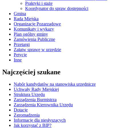
Praktyki i staże
Koordynator do spraw dostępności
Gmina
Rada Miejska
Organizacje Pozarządowe
Komunikaty i wykazy
Plan ogólny gminy
Zamówienia Publiczne
Przetargi
Załatw sprawę w urzędzie
Petycje
Inne
Najczęściej szukane
Nabór kandydatów na stanowiska urzędnicze
Uchwały Rady Miejskiej
Struktura Urzędu
Zarządzenia Burmistrza
Zarządzenia Kierownika Urzędu
Dotacje
Zgromadzenia
Informacje dla niesłyszących
Jak korzystać z BIP?