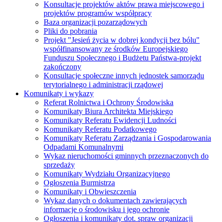
Konsultacje projektów aktów prawa miejscowego i
projektów programów współpracy
Baza organizacji pozarządowych
Pliki do pobrania
Projekt "Jesień życia w dobrej kondycji bez bólu"
współfinansowany ze środków Europejskiego
Funduszu Społecznego i Budżetu Państwa-projekt
zakończony
Konsultacje społeczne innych jednostek samorządu
terytorialnego i administracji rządowej
Komunikaty i wykazy
Referat Rolnictwa i Ochrony Środowiska
Komunikaty Biura Architekta Miejskiego
Komunikaty Referatu Ewidencji Ludności
Komunikaty Referatu Podatkowego
Komunikaty Referatu Zarządzania i Gospodarowania
Odpadami Komunalnymi
Wykaz nieruchomości gminnych przeznaczonych do
sprzedaży
Komunikaty Wydziału Organizacyjnego
Ogłoszenia Burmistrza
Komunikaty i Obwieszczenia
Wykaz danych o dokumentach zawierających
informacje o środowisku i jego ochronie
Ogłoszenia i komunikaty dot. spraw organizacji