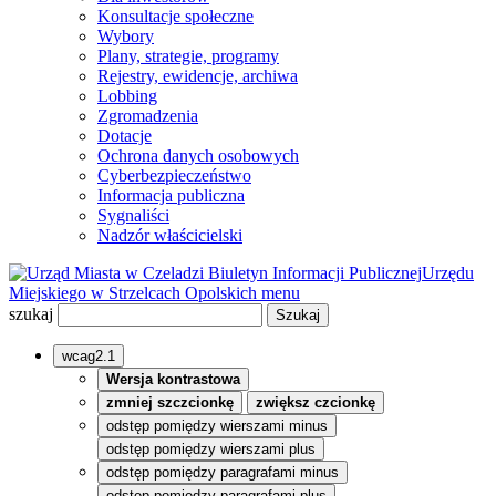
Konsultacje społeczne
Wybory
Plany, strategie, programy
Rejestry, ewidencje, archiwa
Lobbing
Zgromadzenia
Dotacje
Ochrona danych osobowych
Cyberbezpieczeństwo
Informacja publiczna
Sygnaliści
Nadzór właścicielski
Biuletyn Informacji Publicznej
Urzędu
Miejskiego w Strzelcach Opolskich
menu
szukaj
wcag2.1
Wersja kontrastowa
zmniej szczcionkę
zwiększ czcionkę
odstęp pomiędzy wierszami minus
odstęp pomiędzy wierszami plus
odstęp pomiędzy paragrafami minus
odstęp pomiędzy paragrafami plus