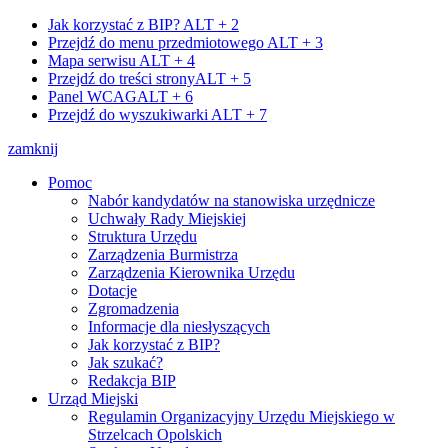
Jak korzystać z BIP?
ALT + 2
Przejdź do menu przedmiotowego
ALT + 3
Mapa serwisu
ALT + 4
Przejdź do treści strony
ALT + 5
Panel WCAG
ALT + 6
Przejdź do wyszukiwarki
ALT + 7
zamknij
Pomoc
Nabór kandydatów na stanowiska urzędnicze
Uchwały Rady Miejskiej
Struktura Urzędu
Zarządzenia Burmistrza
Zarządzenia Kierownika Urzędu
Dotacje
Zgromadzenia
Informacje dla niesłyszących
Jak korzystać z BIP?
Jak szukać?
Redakcja BIP
Urząd Miejski
Regulamin Organizacyjny Urzędu Miejskiego w
Strzelcach Opolskich