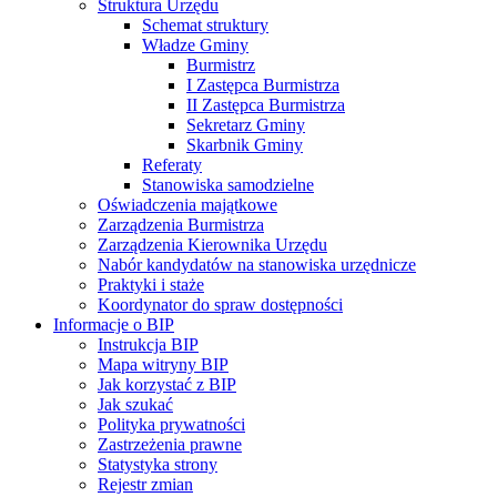
Struktura Urzędu
Schemat struktury
Władze Gminy
Burmistrz
I Zastępca Burmistrza
II Zastępca Burmistrza
Sekretarz Gminy
Skarbnik Gminy
Referaty
Stanowiska samodzielne
Oświadczenia majątkowe
Zarządzenia Burmistrza
Zarządzenia Kierownika Urzędu
Nabór kandydatów na stanowiska urzędnicze
Praktyki i staże
Koordynator do spraw dostępności
Informacje o BIP
Instrukcja BIP
Mapa witryny BIP
Jak korzystać z BIP
Jak szukać
Polityka prywatności
Zastrzeżenia prawne
Statystyka strony
Rejestr zmian