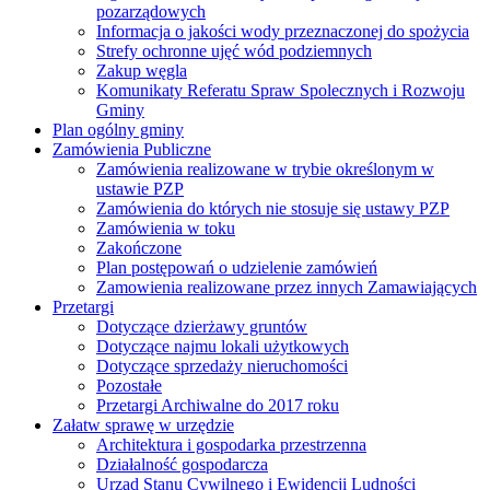
pozarządowych
Informacja o jakości wody przeznaczonej do spożycia
Strefy ochronne ujęć wód podziemnych
Zakup węgla
Komunikaty Referatu Spraw Spolecznych i Rozwoju
Gminy
Plan ogólny gminy
Zamówienia Publiczne
Zamówienia realizowane w trybie określonym w
ustawie PZP
Zamówienia do których nie stosuje się ustawy PZP
Zamówienia w toku
Zakończone
Plan postępowań o udzielenie zamówień
Zamowienia realizowane przez innych Zamawiających
Przetargi
Dotyczące dzierżawy gruntów
Dotyczące najmu lokali użytkowych
Dotyczące sprzedaży nieruchomości
Pozostałe
Przetargi Archiwalne do 2017 roku
Załatw sprawę w urzędzie
Architektura i gospodarka przestrzenna
Działalność gospodarcza
Urząd Stanu Cywilnego i Ewidencji Ludności