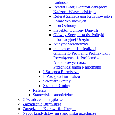
Ludności
Referat Kadr, Kontroli Zarządczej i
Nadzoru Właścicielskiego
Referat Zarządzania Kryzysowego i
Spraw Wojskowych
Pion Ochrony
Inspektor Ochrony Danych
Główny Specjalista ds. Polityki
Informacyjnej Urzędu
Audytor wewnętrzny
Pełnomocnik ds. Realizacji
Gminnego Programu Profilaktyki i
Rozwiązywania Problemów
Alkoholowych oraz
Przeciwdziałania Narkomanii
I Zastępca Burmistrza
II Zastępca Burmistrza
Sekretarz Gminy
Skarbnik Gminy
Referaty
Stanowiska samodzielne
Oświadczenia majątkowe
Zarządzenia Burmistrza
Zarządzenia Kierownika Urzędu
Nabór kandydatów na stanowiska urzędnicze