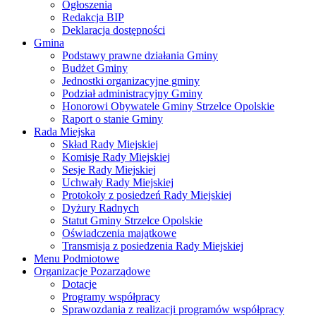
Ogłoszenia
Redakcja BIP
Deklaracja dostępności
Gmina
Podstawy prawne działania Gminy
Budżet Gminy
Jednostki organizacyjne gminy
Podział administracyjny Gminy
Honorowi Obywatele Gminy Strzelce Opolskie
Raport o stanie Gminy
Rada Miejska
Skład Rady Miejskiej
Komisje Rady Miejskiej
Sesje Rady Miejskiej
Uchwały Rady Miejskiej
Protokoły z posiedzeń Rady Miejskiej
Dyżury Radnych
Statut Gminy Strzelce Opolskie
Oświadczenia majątkowe
Transmisja z posiedzenia Rady Miejskiej
Menu Podmiotowe
Organizacje Pozarządowe
Dotacje
Programy współpracy
Sprawozdania z realizacji programów współpracy