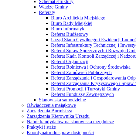
Schemat struktury
Władze Gminy
Referaty
Biuro Architekta Miejskiego
Biuro Rady Miejskiej
Biuro Informatyki
Referat Budżetowy
Urząd Stanu Cywilnego i Ewidencji Ludnoś
Referat Infrastruktury Technicznej i Inwesty
Referat Spraw Społecznych i Rozwoju Gmi
Referat Kadr, Kontroli Zarządczej i Nadzor
Referat Organizacji
Referat Rolnictwa i Ochrony Środowiska
Referat Zamówień Publicznych
Referat Zarządzania i Gospodarowania O
Referat Zarządzania Kryzysowego i Spra
Referat Promocji i Turystyki Gminy
Referat Funduszy Zewnętrznych
Stanowiska samodzielne
Oświadczenia majątkowe
Zarządzenia Burmistrza
Zarządzenia Kierownika Urzędu
Nabór kandydatów na stanowiska urzędnicze
Praktyki i staże
Koordynator do spraw dostępności