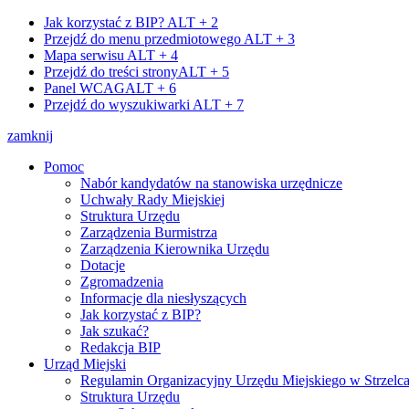
Jak korzystać z BIP?
ALT + 2
Przejdź do menu przedmiotowego
ALT + 3
Mapa serwisu
ALT + 4
Przejdź do treści strony
ALT + 5
Panel WCAG
ALT + 6
Przejdź do wyszukiwarki
ALT + 7
zamknij
Pomoc
Nabór kandydatów na stanowiska urzędnicze
Uchwały Rady Miejskiej
Struktura Urzędu
Zarządzenia Burmistrza
Zarządzenia Kierownika Urzędu
Dotacje
Zgromadzenia
Informacje dla niesłyszących
Jak korzystać z BIP?
Jak szukać?
Redakcja BIP
Urząd Miejski
Regulamin Organizacyjny Urzędu Miejskiego w Strzelc
Struktura Urzędu