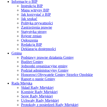
Informacje o BIP
Instrukcja BIP
Mapa witryny BIP
Jak korzystać z BIP
Jak szukać
Polityka prywatności
Zastrzeżenia prawne
Statystyka strony
Rejestr zmian
Ogłoszenia
Redakcja BIP
Deklaracja dostępności
Gmina
Podstawy prawne działania Gminy
Budżet Gminy
Jednostki organizacyjne gminy
Podział administracyjny Gminy
Honorowi Obywatele Gminy Strzelce Opolskie
Raport o stanie Gminy
Rada Miejska
Skład Rady Miejskiej
Komisje Rady Miejskiej
Sesje Rady Miejskiej
Uchwały Rady Miejskiej
Protokoły z posiedzeń Rady Miejskiej