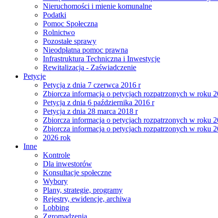
Nieruchomości i mienie komunalne
Podatki
Pomoc Społeczna
Rolnictwo
Pozostałe sprawy
Nieodpłatna pomoc prawna
Infrastruktura Techniczna i Inwestycje
Rewitalizacja - Zaświadczenie
Petycje
Petycja z dnia 7 czerwca 2016 r
Zbiorcza informacja o petycjach rozpatrzonych w roku 
Petycja z dnia 6 października 2016 r
Petycja z dnia 28 marca 2018 r
Zbiorcza informacja o petycjach rozpatrzonych w roku 
Zbiorcza informacja o petycjach rozpatrzonych w roku 
2026 rok
Inne
Kontrole
Dla inwestorów
Konsultacje społeczne
Wybory
Plany, strategie, programy
Rejestry, ewidencje, archiwa
Lobbing
Zgromadzenia