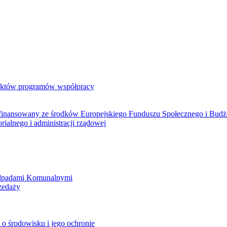
jektów programów współpracy
ółfinansowany ze środków Europejskiego Funduszu Społecznego i Bud
rialnego i administracji rządowej
Odpadami Komunalnymi
zedaży
o środowisku i jego ochronie