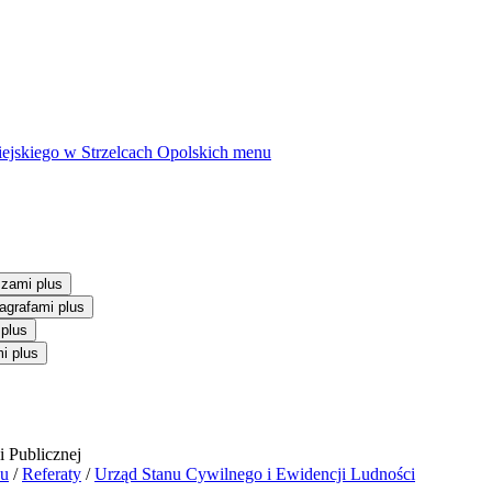
ejskiego w Strzelcach Opolskich
menu
szami plus
agrafami plus
 plus
i plus
du
/
Referaty
/
Urząd Stanu Cywilnego i Ewidencji Ludności