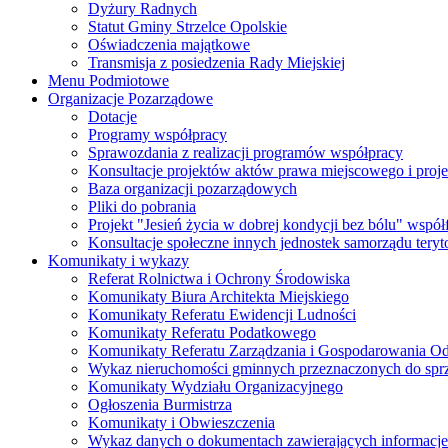
Dyżury Radnych
Statut Gminy Strzelce Opolskie
Oświadczenia majątkowe
Transmisja z posiedzenia Rady Miejskiej
Menu Podmiotowe
Organizacje Pozarządowe
Dotacje
Programy współpracy
Sprawozdania z realizacji programów współpracy
Konsultacje projektów aktów prawa miejscowego i pro
Baza organizacji pozarządowych
Pliki do pobrania
Projekt "Jesień życia w dobrej kondycji bez bólu" wsp
Konsultacje społeczne innych jednostek samorządu teryto
Komunikaty i wykazy
Referat Rolnictwa i Ochrony Środowiska
Komunikaty Biura Architekta Miejskiego
Komunikaty Referatu Ewidencji Ludności
Komunikaty Referatu Podatkowego
Komunikaty Referatu Zarządzania i Gospodarowania 
Wykaz nieruchomości gminnych przeznaczonych do spr
Komunikaty Wydziału Organizacyjnego
Ogłoszenia Burmistrza
Komunikaty i Obwieszczenia
Wykaz danych o dokumentach zawierających informacje 