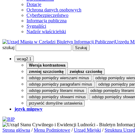
Dotacje
Ochrona danych osobowych
Cyberbezpieczeństwo
Informacja publiczna
Sygnaliści
Nadzór właścicielski
Biuletyn Informacji Publicznej
Urzędu Mi
szukaj
wcag2.1
Wersja kontrastowa
zmniej szczcionkę
zwiększ czcionkę
odstęp pomiędzy wierszami minus
odstęp pomiędzy wier
odstęp pomiędzy paragrafami minus
odstęp pomiędzy par
odstęp pomiędzy literami minus
odstęp pomiędzy literami
odstęp pomiędzy słowami minus
odstęp pomiędzy słowam
przywróć domyślne ustawienia
język migowy
Strona główna
/
Menu Podmiotowe
/
Urząd Miejski
/
Struktura Urzę