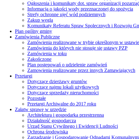
Ogłoszenia i komunikaty dot. spraw organizacji pozarz
Informacja o jakości wody przeznaczonej do spożycia
Strefy ochronne ujęć wód podziemnych
Zakup węgla
Komunikaty Referatu Spraw Spolecznych i Rozwoju G
Plan ogólny gminy
Zamówienia Publiczne
Zamówienia realizowane w trybie określonym w ustawi
Zamówienia do których nie stosuje się ustawy PZP
Zamówienia w toku
Zakończone
Plan postępowań o udzielenie zamówień
Zamowienia realizowane przez innych Zamawiających
Przetargi
Dotyczące dzierżawy gruntów
Dotyczące najmu lokali użytkowych
Dotyczące sprzedaży nieruchomości
Pozostałe
Przetargi Archiwalne do 2017 roku
Załatw sprawę w urzędzie
Architektura i gospodarka przestrzenna
Działalność gospodarcza
Urząd Stanu Cywilnego i Ewidencji Ludności
Ochrona środowiska
Zarządzanie i Gospodarowanie Odpadami Komunalnym