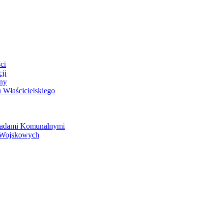
ci
cji
ny
u Właścicielskiego
dpadami Komunalnymi
w Wojskowych