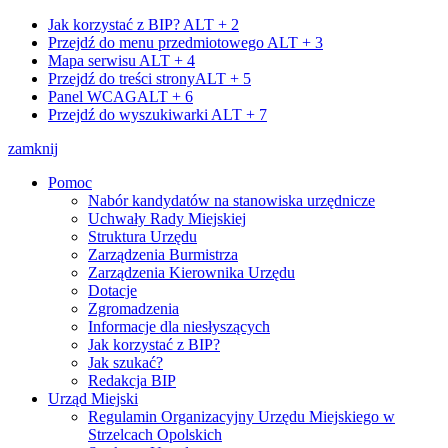
Jak korzystać z BIP?
ALT + 2
Przejdź do menu przedmiotowego
ALT + 3
Mapa serwisu
ALT + 4
Przejdź do treści strony
ALT + 5
Panel WCAG
ALT + 6
Przejdź do wyszukiwarki
ALT + 7
zamknij
Pomoc
Nabór kandydatów na stanowiska urzędnicze
Uchwały Rady Miejskiej
Struktura Urzędu
Zarządzenia Burmistrza
Zarządzenia Kierownika Urzędu
Dotacje
Zgromadzenia
Informacje dla niesłyszących
Jak korzystać z BIP?
Jak szukać?
Redakcja BIP
Urząd Miejski
Regulamin Organizacyjny Urzędu Miejskiego w
Strzelcach Opolskich