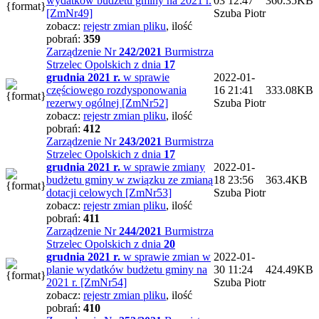
wydatków budżetu gminy na 2021 r.
03 12:47
360.35KB
[ZmNr49]
Szuba Piotr
zobacz:
rejestr zmian pliku
,
ilość
pobrań:
359
Zarządzenie Nr
242/2021
Burmistrza
Strzelec Opolskich z dnia
17
grudnia 2021 r.
w sprawie
2022-01-
częściowego rozdysponowania
16 21:41
333.08KB
rezerwy ogólnej [ZmNr52]
Szuba Piotr
zobacz:
rejestr zmian pliku
,
ilość
pobrań:
412
Zarządzenie Nr
243/2021
Burmistrza
Strzelec Opolskich z dnia
17
grudnia 2021 r.
w sprawie zmiany
2022-01-
budżetu gminy w związku ze zmianą
18 23:56
363.4KB
dotacji celowych [ZmNr53]
Szuba Piotr
zobacz:
rejestr zmian pliku
,
ilość
pobrań:
411
Zarządzenie Nr
244/2021
Burmistrza
Strzelec Opolskich z dnia
20
grudnia 2021 r.
w sprawie zmian w
2022-01-
planie wydatków budżetu gminy na
30 11:24
424.49KB
2021 r. [ZmNr54]
Szuba Piotr
zobacz:
rejestr zmian pliku
,
ilość
pobrań:
410