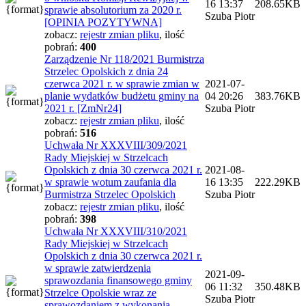
16 13:37
208.65KB
sprawie absolutorium za 2020 r.
Szuba Piotr
[OPINIA POZYTYWNA]
zobacz:
rejestr zmian pliku
,
ilość
pobrań:
400
Zarządzenie Nr 118/2021 Burmistrza
Strzelec Opolskich z dnia 24
czerwca 2021 r. w sprawie zmian w
2021-07-
planie wydatków budżetu gminy na
04 20:26
383.76KB
2021 r. [ZmNr24]
Szuba Piotr
zobacz:
rejestr zmian pliku
,
ilość
pobrań:
516
Uchwała Nr XXXVIII/309/2021
Rady Miejskiej w Strzelcach
Opolskich z dnia 30 czerwca 2021 r.
2021-08-
w sprawie wotum zaufania dla
16 13:35
222.29KB
Burmistrza Strzelec Opolskich
Szuba Piotr
zobacz:
rejestr zmian pliku
,
ilość
pobrań:
398
Uchwała Nr XXXVIII/310/2021
Rady Miejskiej w Strzelcach
Opolskich z dnia 30 czerwca 2021 r.
w sprawie zatwierdzenia
2021-09-
sprawozdania finansowego gminy
06 11:32
350.48KB
Strzelce Opolskie wraz ze
Szuba Piotr
sprawozdaniem z wykonania