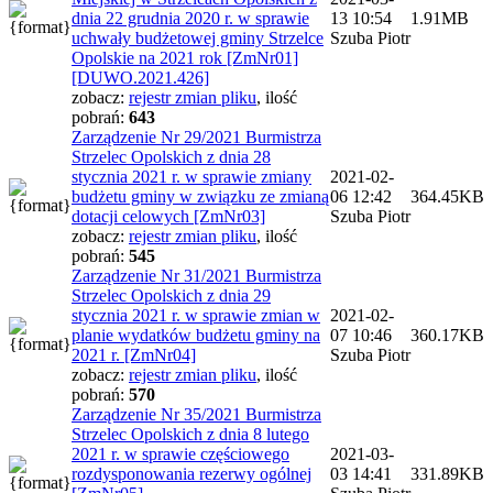
dnia 22 grudnia 2020 r. w sprawie
13 10:54
1.91MB
uchwały budżetowej gminy Strzelce
Szuba Piotr
Opolskie na 2021 rok [ZmNr01]
[DUWO.2021.426]
zobacz:
rejestr zmian pliku
,
ilość
pobrań:
643
Zarządzenie Nr 29/2021 Burmistrza
Strzelec Opolskich z dnia 28
stycznia 2021 r. w sprawie zmiany
2021-02-
budżetu gminy w związku ze zmianą
06 12:42
364.45KB
dotacji celowych [ZmNr03]
Szuba Piotr
zobacz:
rejestr zmian pliku
,
ilość
pobrań:
545
Zarządzenie Nr 31/2021 Burmistrza
Strzelec Opolskich z dnia 29
stycznia 2021 r. w sprawie zmian w
2021-02-
planie wydatków budżetu gminy na
07 10:46
360.17KB
2021 r. [ZmNr04]
Szuba Piotr
zobacz:
rejestr zmian pliku
,
ilość
pobrań:
570
Zarządzenie Nr 35/2021 Burmistrza
Strzelec Opolskich z dnia 8 lutego
2021 r. w sprawie częściowego
2021-03-
rozdysponowania rezerwy ogólnej
03 14:41
331.89KB