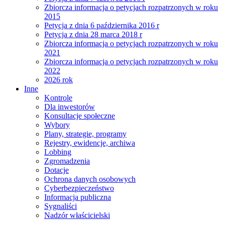
Zbiorcza informacja o petycjach rozpatrzonych w roku
2015
Petycja z dnia 6 października 2016 r
Petycja z dnia 28 marca 2018 r
Zbiorcza informacja o petycjach rozpatrzonych w roku
2021
Zbiorcza informacja o petycjach rozpatrzonych w roku
2022
2026 rok
Inne
Kontrole
Dla inwestorów
Konsultacje społeczne
Wybory
Plany, strategie, programy
Rejestry, ewidencje, archiwa
Lobbing
Zgromadzenia
Dotacje
Ochrona danych osobowych
Cyberbezpieczeństwo
Informacja publiczna
Sygnaliści
Nadzór właścicielski