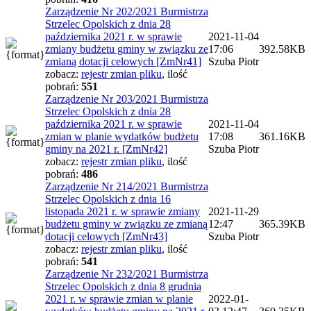
Zarządzenie Nr 202/2021 Burmistrza
Strzelec Opolskich z dnia 28
października 2021 r. w sprawie
2021-11-04
zmiany budżetu gminy w związku ze
17:06
392.58KB
zmianą dotacji celowych [ZmNr41]
Szuba Piotr
zobacz:
rejestr zmian pliku
,
ilość
pobrań:
551
Zarządzenie Nr 203/2021 Burmistrza
Strzelec Opolskich z dnia 28
października 2021 r. w sprawie
2021-11-04
zmian w planie wydatków budżetu
17:08
361.16KB
gminy na 2021 r. [ZmNr42]
Szuba Piotr
zobacz:
rejestr zmian pliku
,
ilość
pobrań:
486
Zarządzenie Nr 214/2021 Burmistrza
Strzelec Opolskich z dnia 16
listopada 2021 r. w sprawie zmiany
2021-11-29
budżetu gminy w związku ze zmianą
12:47
365.39KB
dotacji celowych [ZmNr43]
Szuba Piotr
zobacz:
rejestr zmian pliku
,
ilość
pobrań:
541
Zarządzenie Nr 232/2021 Burmistrza
Strzelec Opolskich z dnia 8 grudnia
2021 r. w sprawie zmian w planie
2022-01-