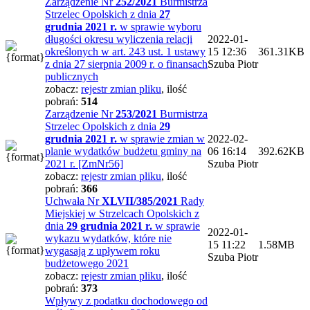
Zarządzenie Nr
252/2021
Burmistrza
Strzelec Opolskich z dnia
27
grudnia 2021 r.
w sprawie wyboru
długości okresu wyliczenia relacji
2022-01-
określonych w art. 243 ust. 1 ustawy
15 12:36
361.31KB
z dnia 27 sierpnia 2009 r. o finansach
Szuba Piotr
publicznych
zobacz:
rejestr zmian pliku
,
ilość
pobrań:
514
Zarządzenie Nr
253/2021
Burmistrza
Strzelec Opolskich z dnia
29
grudnia 2021 r.
w sprawie zmian w
2022-02-
planie wydatków budżetu gminy na
06 16:14
392.62KB
2021 r. [ZmNr56]
Szuba Piotr
zobacz:
rejestr zmian pliku
,
ilość
pobrań:
366
Uchwała Nr
XLVII/385/2021
Rady
Miejskiej w Strzelcach Opolskich z
dnia
29 grudnia 2021 r.
w sprawie
2022-01-
wykazu wydatków, które nie
15 11:22
1.58MB
wygasają z upływem roku
Szuba Piotr
budżetowego 2021
zobacz:
rejestr zmian pliku
,
ilość
pobrań:
373
Wpływy z podatku dochodowego od