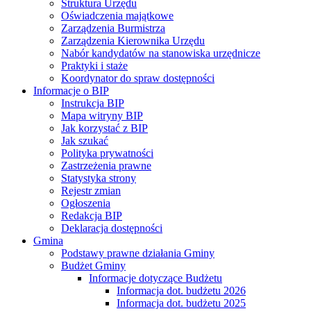
Struktura Urzędu
Oświadczenia majątkowe
Zarządzenia Burmistrza
Zarządzenia Kierownika Urzędu
Nabór kandydatów na stanowiska urzędnicze
Praktyki i staże
Koordynator do spraw dostępności
Informacje o BIP
Instrukcja BIP
Mapa witryny BIP
Jak korzystać z BIP
Jak szukać
Polityka prywatności
Zastrzeżenia prawne
Statystyka strony
Rejestr zmian
Ogłoszenia
Redakcja BIP
Deklaracja dostępności
Gmina
Podstawy prawne działania Gminy
Budżet Gminy
Informacje dotyczące Budżetu
Informacja dot. budżetu 2026
Informacja dot. budżetu 2025