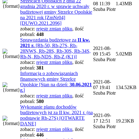
Strzelcach Opolskich z dnia 22
08 11:39
1.43MB
grudnia 2020 r. w sprawie uchwały
Szuba Piotr
budżetowej gminy Strzelce Opolskie
na 2021 rok [ZmNr04]
[DUWO.2021.2096]
zobacz:
rejestr zmian pliku
,
ilość
pobrań:
448
Sprawozdania budżetowe za
II kw.
2021 r.
[Rb-50, Rb-27S, Rb-
2021-08-
28NWS, Rb-28S, Rb-30S, Rb-34S,
09 15:45
5.02MB
Rb-N, Rb-NDS, Rb-Z (K1)]
Szuba Piotr
zobacz:
rejestr zmian pliku
,
ilość
pobrań:
381
Informacja o zobowiązaniach
finansowych gminy Strzelce
2021-08-
Opolskie [Stan na dzień:
30.06.2021
07 19:41
134.52KB
r.
]
Szuba Piotr
zobacz:
rejestr zmian pliku
,
ilość
pobrań:
580
Wykonanie planu dochodów
budżetowych jst za II kw. 2021 r. (na
2021-09-
podstawie Rb-27S) [OTWARTE
17 12:51
19.23KB
DANE]
Szuba Piotr
zobacz:
rejestr zmian pliku
,
ilość
pobrań:
446