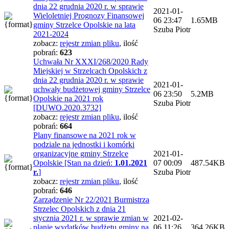
dnia 22 grudnia 2020 r. w sprawie
2021-01-
Wieloletniej Prognozy Finansowej
06 23:47
1.65MB
gminy Strzelce Opolskie na lata
Szuba Piotr
2021-2024
zobacz:
rejestr zmian pliku
,
ilość
pobrań:
623
Uchwała Nr XXXI/268/2020 Rady
Miejskiej w Strzelcach Opolskich z
dnia 22 grudnia 2020 r. w sprawie
2021-01-
uchwały budżetowej gminy Strzelce
06 23:50
5.2MB
Opolskie na 2021 rok
Szuba Piotr
[DUWO.2020.3732]
zobacz:
rejestr zmian pliku
,
ilość
pobrań:
664
Plany finansowe na 2021 rok w
podziale na jednostki i komórki
organizacyjne gminy Strzelce
2021-01-
Opolskie [Stan na dzień:
1.01.2021
07 00:09
487.54KB
r.
]
Szuba Piotr
zobacz:
rejestr zmian pliku
,
ilość
pobrań:
646
Zarządzenie Nr 22/2021 Burmistrza
Strzelec Opolskich z dnia 21
stycznia 2021 r. w sprawie zmian w
2021-02-
planie wydatków budżetu gminy na
06 11:26
364.26KB