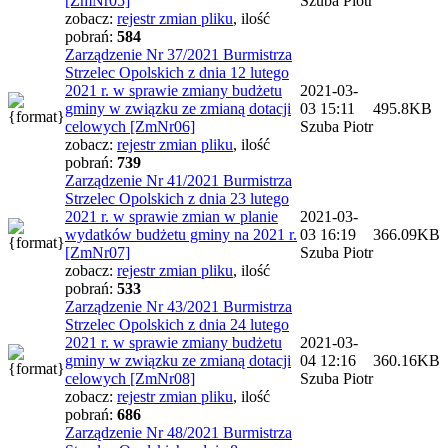
[ZmNr05]
Szuba Piotr
zobacz:
rejestr zmian pliku
,
ilość
pobrań:
584
Zarządzenie Nr 37/2021 Burmistrza
Strzelec Opolskich z dnia 12 lutego
2021 r. w sprawie zmiany budżetu
2021-03-
gminy w związku ze zmianą dotacji
03 15:11
495.8KB
celowych [ZmNr06]
Szuba Piotr
zobacz:
rejestr zmian pliku
,
ilość
pobrań:
739
Zarządzenie Nr 41/2021 Burmistrza
Strzelec Opolskich z dnia 23 lutego
2021 r. w sprawie zmian w planie
2021-03-
wydatków budżetu gminy na 2021 r.
03 16:19
366.09KB
[ZmNr07]
Szuba Piotr
zobacz:
rejestr zmian pliku
,
ilość
pobrań:
533
Zarządzenie Nr 43/2021 Burmistrza
Strzelec Opolskich z dnia 24 lutego
2021 r. w sprawie zmiany budżetu
2021-03-
gminy w związku ze zmianą dotacji
04 12:16
360.16KB
celowych [ZmNr08]
Szuba Piotr
zobacz:
rejestr zmian pliku
,
ilość
pobrań:
686
Zarządzenie Nr 48/2021 Burmistrza