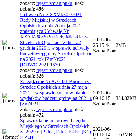
zobacz:
rejestr zmian pliku
,
ilość
pobrań:
496
Uchwała Nr XXXVI/302/2021
Rady Miejskiej w Strzelcach
Opolskich z dnia 26 maja 2021 r.
zmieniająca Uchwałę Nr
XXXI/268/2020 Rady Miejskiej w
2021-06-
Strzelcach Opolskich z dnia 22
26 15:44
2MB
grudnia 2020 r. w sprawie uchwały
Szuba Piotr
budżetowej gminy Strzelce Opolskie
na 2021 rok [ZmNr02]
[DUWO.2021.1570]
zobacz:
rejestr zmian pliku
,
ilość
pobrań:
526
Zarządzenie Nr 87/2021 Burmistrza
Strzelec Opolskich z dnia 27 maja
2021 r. w sprawie zmian w planie
2021-06-
wydatków budżetu gminy na 2021 r.
09 16:15
384.82KB
[ZmNr21]
Szuba Piotr
zobacz:
rejestr zmian pliku
,
ilość
pobrań:
472
Sprawozdanie finansowe Urzędu
Miejskiego w Strzelcach Opolskich
2021-06-
za 2020 r. [B-Jed, F-Inf, F-Rzs (K1),
09 16:14
1.63MB
F-Zzf]