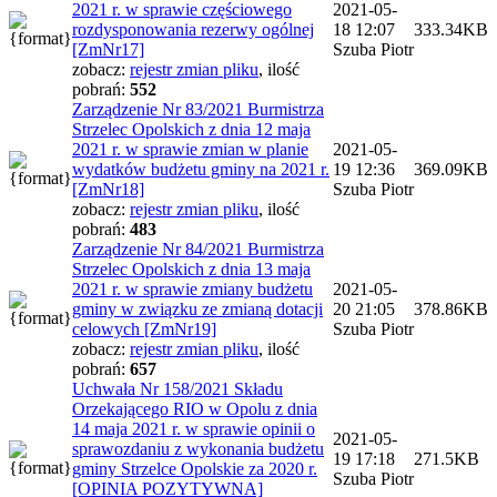
2021 r. w sprawie częściowego
2021-05-
rozdysponowania rezerwy ogólnej
18 12:07
333.34KB
[ZmNr17]
Szuba Piotr
zobacz:
rejestr zmian pliku
,
ilość
pobrań:
552
Zarządzenie Nr 83/2021 Burmistrza
Strzelec Opolskich z dnia 12 maja
2021 r. w sprawie zmian w planie
2021-05-
wydatków budżetu gminy na 2021 r.
19 12:36
369.09KB
[ZmNr18]
Szuba Piotr
zobacz:
rejestr zmian pliku
,
ilość
pobrań:
483
Zarządzenie Nr 84/2021 Burmistrza
Strzelec Opolskich z dnia 13 maja
2021 r. w sprawie zmiany budżetu
2021-05-
gminy w związku ze zmianą dotacji
20 21:05
378.86KB
celowych [ZmNr19]
Szuba Piotr
zobacz:
rejestr zmian pliku
,
ilość
pobrań:
657
Uchwała Nr 158/2021 Składu
Orzekającego RIO w Opolu z dnia
14 maja 2021 r. w sprawie opinii o
2021-05-
sprawozdaniu z wykonania budżetu
19 17:18
271.5KB
gminy Strzelce Opolskie za 2020 r.
Szuba Piotr
[OPINIA POZYTYWNA]