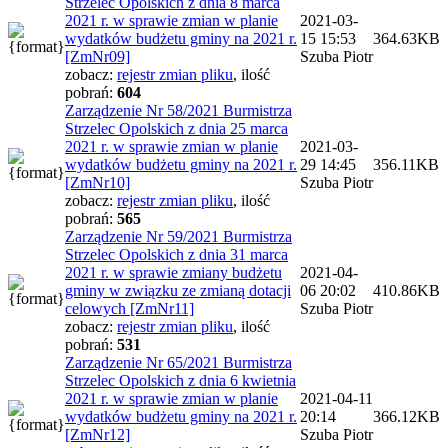
Strzelec Opolskich z dnia 8 marca
2021 r. w sprawie zmian w planie
2021-03-
wydatków budżetu gminy na 2021 r.
15 15:53
364.63KB
[ZmNr09]
Szuba Piotr
zobacz:
rejestr zmian pliku
,
ilość
pobrań:
604
Zarządzenie Nr 58/2021 Burmistrza
Strzelec Opolskich z dnia 25 marca
2021 r. w sprawie zmian w planie
2021-03-
wydatków budżetu gminy na 2021 r.
29 14:45
356.11KB
[ZmNr10]
Szuba Piotr
zobacz:
rejestr zmian pliku
,
ilość
pobrań:
565
Zarządzenie Nr 59/2021 Burmistrza
Strzelec Opolskich z dnia 31 marca
2021 r. w sprawie zmiany budżetu
2021-04-
gminy w związku ze zmianą dotacji
06 20:02
410.86KB
celowych [ZmNr11]
Szuba Piotr
zobacz:
rejestr zmian pliku
,
ilość
pobrań:
531
Zarządzenie Nr 65/2021 Burmistrza
Strzelec Opolskich z dnia 6 kwietnia
2021 r. w sprawie zmian w planie
2021-04-11
wydatków budżetu gminy na 2021 r.
20:14
366.12KB
[ZmNr12]
Szuba Piotr