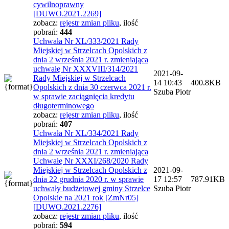
cywilnoprawny
[DUWO.2021.2269]
zobacz:
rejestr zmian pliku
,
ilość
pobrań:
444
Uchwała Nr XL/333/2021 Rady
Miejskiej w Strzelcach Opolskich z
dnia 2 września 2021 r. zmieniająca
uchwałę Nr XXXVIII/314/2021
2021-09-
Rady Miejskiej w Strzelcach
14 10:43
400.8KB
Opolskich z dnia 30 czerwca 2021 r.
Szuba Piotr
w sprawie zaciągnięcia kredytu
długoterminowego
zobacz:
rejestr zmian pliku
,
ilość
pobrań:
407
Uchwała Nr XL/334/2021 Rady
Miejskiej w Strzelcach Opolskich z
dnia 2 września 2021 r. zmieniająca
Uchwałę Nr XXXI/268/2020 Rady
Miejskiej w Strzelcach Opolskich z
2021-09-
dnia 22 grudnia 2020 r. w sprawie
17 12:57
787.91KB
uchwały budżetowej gminy Strzelce
Szuba Piotr
Opolskie na 2021 rok [ZmNr05]
[DUWO.2021.2276]
zobacz:
rejestr zmian pliku
,
ilość
pobrań:
594