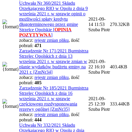
Uchwała Nr 360/2021 Składu
Orzekającego RIO w Opolu z dnia 9
września 2021 r. w sprawie opinii o
możliwości spłaty kredytu
2021-09-
długoterminowego przez gminę
14 11:53
270.32KB
Strzelce Opolskie [
OPINIA
Szuba Piotr
POZYTYWNA
]
zobacz:
rejestr zmian pliku
,
ilość
pobrań:
471
Zarządzenie Nr 171/2021 Burmistrza
Strzelec Opolskich z dnia 13
września 2021 r. w sprawie zmian w
2021-09-
planie wydatków budżetu gminy na
22 16:10
403.4KB
2021 r. [ZmNr34]
Szuba Piotr
zobacz:
rejestr zmian pliku
,
ilość
pobrań:
405
Zarządzenie Nr 185/2021 Burmistrza
Strzelec Opolskich z dnia 16
września 2021 r. w sprawie
2021-09-
częściowego rozdysponowania
25 12:39
333.44KB
rezerwy ogólnej [ZmNr35]
Szuba Piotr
zobacz:
rejestr zmian pliku
,
ilość
pobrań:
444
Uchwała Nr 332/2021 Składu
Orzekającego RIO w Opolu z dnia