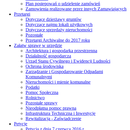
Plan postępowań o udzielenie zamówień
Zamowienia realizowane przez innych Zamawiających
Przetargi
Dotyczące dzierżawy gruntów
Dotyczące najmu lokali użytkowych
Dotyczące sprzedaży nieruchomości
Pozostałe
Przetargi Archiwalne do 2017 roku
Załatw sprawę w urzędzie
Architektura i gospodarka przestrzenna
Działalność gospodarcza
Urząd Stanu Cywilnego i Ewidencji Ludności
Ochrona środowiska
Zarządzanie i Gospodarowanie Odpadami
Komunalnymi
Nieruchomości i mienie komunalne
Podatki
Pomoc Społeczna
Rolnictwo
Pozostałe sprawy
Nieodpłatna pomoc prawna
Infrastruktura Techniczna i Inwestycje
Rewitalizacja - Zaświadczenie
Petycje
Petycja z dnia 7 czerwca 2016 r