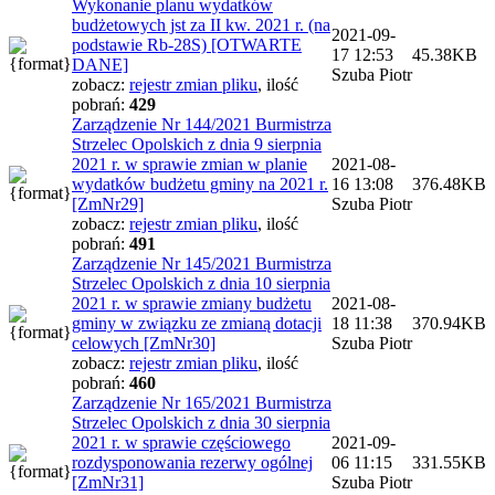
Wykonanie planu wydatków
budżetowych jst za II kw. 2021 r. (na
2021-09-
podstawie Rb-28S) [OTWARTE
17 12:53
45.38KB
DANE]
Szuba Piotr
zobacz:
rejestr zmian pliku
,
ilość
pobrań:
429
Zarządzenie Nr 144/2021 Burmistrza
Strzelec Opolskich z dnia 9 sierpnia
2021 r. w sprawie zmian w planie
2021-08-
wydatków budżetu gminy na 2021 r.
16 13:08
376.48KB
[ZmNr29]
Szuba Piotr
zobacz:
rejestr zmian pliku
,
ilość
pobrań:
491
Zarządzenie Nr 145/2021 Burmistrza
Strzelec Opolskich z dnia 10 sierpnia
2021 r. w sprawie zmiany budżetu
2021-08-
gminy w związku ze zmianą dotacji
18 11:38
370.94KB
celowych [ZmNr30]
Szuba Piotr
zobacz:
rejestr zmian pliku
,
ilość
pobrań:
460
Zarządzenie Nr 165/2021 Burmistrza
Strzelec Opolskich z dnia 30 sierpnia
2021 r. w sprawie częściowego
2021-09-
rozdysponowania rezerwy ogólnej
06 11:15
331.55KB
[ZmNr31]
Szuba Piotr