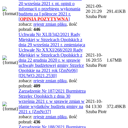
20 września 2021 r. nt. opinii o
2021-09-
informacji o przebiegu wykonania
20 21:29
291.41KB
budżetu za I półrocze 2021 r.
Szuba Piotr
[
OPINIA POZYTYWNA
]
zobacz:
rejestr zmian pliku
,
ilość
pobrań:
446
Uchwała Nr XLII/342/2021 Rady
Miejskiej w Strzelcach Opolskich z
dnia 29 września 2021 r. zmieniająca
Uchwałę Nr XXXI/268/2020 Rady
Miejskiej w Strzelcach Opolskich z
2021-10-
dnia 22 grudnia 2020 r. w sprawie
16 20:55
1.67MB
uchwały budżetowej gminy Strzelce
Szuba Piotr
Opolskie na 2021 rok [ZmNr06]
[DUWO.2021.2530]
zobacz:
rejestr zmian pliku
,
ilość
pobrań:
409
Zarządzenie Nr 187/2021 Burmistrza
Strzelec Opolskich z dnia 30
września 2021 r. w sprawie zmian w
2021-10-
planie wydatków budżetu gminy na
04 13:30
372.49KB
2021 r. [ZmNr37]
Szuba Piotr
zobacz:
rejestr zmian pliku
,
ilość
pobrań:
436
Zarządzenie Nr 188/2021 Burmistrza