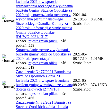
kwietnia 2021 r. w sprawie
sprawozdania rocznego z wykonania
budżetu Gminy Strzelce Opolskie za
2020 rok, sprawozdania rocznego z
2021-04-
wykonania planu finansowego
26 18:58
8.93MB
Strzeleckiego Ośrodka Kultury za
Szuba Piotr
2020 rok i informacji o stanie mienia
Gminy Strzelce Opolskie
[DUWO.2021.1317]
zobacz:
rejestr zmian pliku
,
ilość
pobrań:
558
Sprawozdanie roczne z wykonania
budżetu gminy Strzelce Opolskie za
2021-05-
2020 rok [prezentacja]
08 17:10
1.01MB
zobacz:
rejestr zmian pliku
,
ilość
Szuba Piotr
pobrań:
519
Zarządzenie Nr 77/2021 Burmistrza
Strzelec Opolskich z dnia 29
kwietnia 2021 r. w sprawie zmiany
2021-05-
budżetu gminy w związku ze zmianą
08 20:59
374.13KB
dotacji celowych [ZmNr16]
Szuba Piotr
zobacz:
rejestr zmian pliku
,
ilość
pobrań:
466
Zarządzenie Nr 82/2021 Burmistrza
Strzelec Opolskich z dnia 11 maja