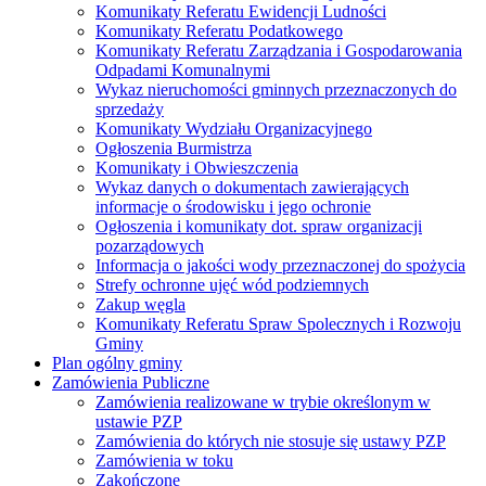
Komunikaty Referatu Ewidencji Ludności
Komunikaty Referatu Podatkowego
Komunikaty Referatu Zarządzania i Gospodarowania
Odpadami Komunalnymi
Wykaz nieruchomości gminnych przeznaczonych do
sprzedaży
Komunikaty Wydziału Organizacyjnego
Ogłoszenia Burmistrza
Komunikaty i Obwieszczenia
Wykaz danych o dokumentach zawierających
informacje o środowisku i jego ochronie
Ogłoszenia i komunikaty dot. spraw organizacji
pozarządowych
Informacja o jakości wody przeznaczonej do spożycia
Strefy ochronne ujęć wód podziemnych
Zakup węgla
Komunikaty Referatu Spraw Spolecznych i Rozwoju
Gminy
Plan ogólny gminy
Zamówienia Publiczne
Zamówienia realizowane w trybie określonym w
ustawie PZP
Zamówienia do których nie stosuje się ustawy PZP
Zamówienia w toku
Zakończone