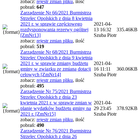
zobacz:
rejestr zmian pliku
,
ilość
pobrań:
647
Zarządzenie Nr 66/2021 Burmistrza
Strzelec Opolskich z dnia 8 kwietnia
2021 r. w sprawie częściowego
2021-04-
rozdysponowania rezerwy ogólnej
13 16:32
335.46KB
[ZmNr13]
Szuba Piotr
zobacz:
rejestr zmian pliku
,
ilość
pobrań:
519
Zarządzenie Nr 68/2021 Burmistrza
Strzelec Opolskich z dnia 9 kwietnia
2021 r. w sprawie zmiany budżetu
2021-04-
gminy w związku ze zmianą dotacji
16 11:11
360.06KB
celowych [ZmNr14]
Szuba Piotr
zobacz:
rejestr zmian pliku
,
ilość
pobrań:
495
Zarządzenie Nr 75/2021 Burmistrza
Strzelec Opolskich z dnia 23
kwietnia 2021 r. w sprawie zmian w
2021-04-
planie wydatków budżetu gminy na
29 23:45
378.92KB
2021 r. [ZmNr15]
Szuba Piotr
zobacz:
rejestr zmian pliku
,
ilość
pobrań:
490
Zarządzenie Nr 76/2021 Burmistrza
Strzelec Opolskich z dnia 26