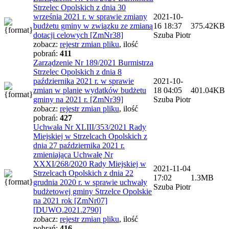
Strzelec Opolskich z dnia 30
września 2021 r. w sprawie zmiany
2021-10-
budżetu gminy w związku ze zmianą
16 18:37
375.42KB
dotacji celowych [ZmNr38]
Szuba Piotr
zobacz:
rejestr zmian pliku
,
ilość
pobrań:
411
Zarządzenie Nr 189/2021 Burmistrza
Strzelec Opolskich z dnia 8
października 2021 r. w sprawie
2021-10-
zmian w planie wydatków budżetu
18 04:05
401.04KB
gminy na 2021 r. [ZmNr39]
Szuba Piotr
zobacz:
rejestr zmian pliku
,
ilość
pobrań:
427
Uchwała Nr XLIII/353/2021 Rady
Miejskiej w Strzelcach Opolskich z
dnia 27 października 2021 r.
zmieniająca Uchwałę Nr
XXXI/268/2020 Rady Miejskiej w
2021-11-04
Strzelcach Opolskich z dnia 22
17:02
1.3MB
grudnia 2020 r. w sprawie uchwały
Szuba Piotr
budżetowej gminy Strzelce Opolskie
na 2021 rok [ZmNr07]
[DUWO.2021.2790]
zobacz:
rejestr zmian pliku
,
ilość
pobrań:
416