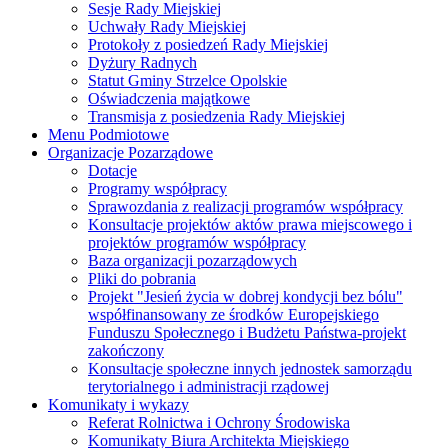
Sesje Rady Miejskiej
Uchwały Rady Miejskiej
Protokoły z posiedzeń Rady Miejskiej
Dyżury Radnych
Statut Gminy Strzelce Opolskie
Oświadczenia majątkowe
Transmisja z posiedzenia Rady Miejskiej
Menu Podmiotowe
Organizacje Pozarządowe
Dotacje
Programy współpracy
Sprawozdania z realizacji programów współpracy
Konsultacje projektów aktów prawa miejscowego i
projektów programów współpracy
Baza organizacji pozarządowych
Pliki do pobrania
Projekt "Jesień życia w dobrej kondycji bez bólu"
współfinansowany ze środków Europejskiego
Funduszu Społecznego i Budżetu Państwa-projekt
zakończony
Konsultacje społeczne innych jednostek samorządu
terytorialnego i administracji rządowej
Komunikaty i wykazy
Referat Rolnictwa i Ochrony Środowiska
Komunikaty Biura Architekta Miejskiego