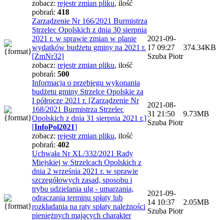
zobacz:
rejestr zmian pliku
,
ilość
pobrań:
418
Zarządzenie Nr 166/2021 Burmistrza
Strzelec Opolskich z dnia 30 sierpnia
2021 r. w sprawie zmian w planie
2021-09-
wydatków budżetu gminy na 2021 r.
17 09:27
374.34KB
[ZmNr32]
Szuba Piotr
zobacz:
rejestr zmian pliku
,
ilość
pobrań:
500
Informacja o przebiegu wykonania
budżetu gminy Strzelce Opolskie za
I półrocze 2021 r. [Zarządzenie Nr
2021-08-
168/2021 Burmistrza Strzelec
31 21:50
9.73MB
Opolskich z dnia 31 sierpnia 2021 r.]
Szuba Piotr
[
InfoPol2021
]
zobacz:
rejestr zmian pliku
,
ilość
pobrań:
402
Uchwała Nr XL/332/2021 Rady
Miejskiej w Strzelcach Opolskich z
dnia 2 września 2021 r. w sprawie
szczegółowych zasad, sposobu i
trybu udzielania ulg - umarzania,
2021-09-
odraczania terminu spłaty lub
14 10:37
2.05MB
rozkładania na raty spłaty należności
Szuba Piotr
pieniężnych mających charakter