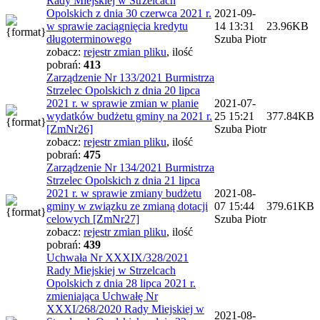
Rady Miejskiej w Strzelcach
Opolskich z dnia 30 czerwca 2021 r.
2021-09-
w sprawie zaciągnięcia kredytu
14 13:31
23.96KB
długoterminowego
Szuba Piotr
zobacz:
rejestr zmian pliku
,
ilość
pobrań:
413
Zarządzenie Nr 133/2021 Burmistrza
Strzelec Opolskich z dnia 20 lipca
2021 r. w sprawie zmian w planie
2021-07-
wydatków budżetu gminy na 2021 r.
25 15:21
377.84KB
[ZmNr26]
Szuba Piotr
zobacz:
rejestr zmian pliku
,
ilość
pobrań:
475
Zarządzenie Nr 134/2021 Burmistrza
Strzelec Opolskich z dnia 21 lipca
2021 r. w sprawie zmiany budżetu
2021-08-
gminy w związku ze zmianą dotacji
07 15:44
379.61KB
celowych [ZmNr27]
Szuba Piotr
zobacz:
rejestr zmian pliku
,
ilość
pobrań:
439
Uchwała Nr XXXIX/328/2021
Rady Miejskiej w Strzelcach
Opolskich z dnia 28 lipca 2021 r.
zmieniająca Uchwałę Nr
XXXI/268/2020 Rady Miejskiej w
2021-08-