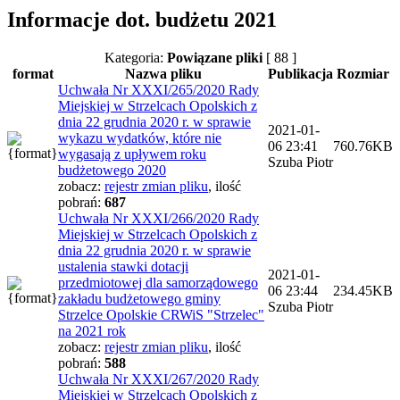
Informacje dot. budżetu 2021
Kategoria:
Powiązane pliki
[ 88 ]
format
Nazwa pliku
Publikacja
Rozmiar
Uchwała Nr XXXI/265/2020 Rady
Miejskiej w Strzelcach Opolskich z
dnia 22 grudnia 2020 r. w sprawie
2021-01-
wykazu wydatków, które nie
06 23:41
760.76KB
wygasają z upływem roku
Szuba Piotr
budżetowego 2020
zobacz:
rejestr zmian pliku
,
ilość
pobrań:
687
Uchwała Nr XXXI/266/2020 Rady
Miejskiej w Strzelcach Opolskich z
dnia 22 grudnia 2020 r. w sprawie
ustalenia stawki dotacji
2021-01-
przedmiotowej dla samorządowego
06 23:44
234.45KB
zakładu budżetowego gminy
Szuba Piotr
Strzelce Opolskie CRWiS "Strzelec"
na 2021 rok
zobacz:
rejestr zmian pliku
,
ilość
pobrań:
588
Uchwała Nr XXXI/267/2020 Rady
Miejskiej w Strzelcach Opolskich z