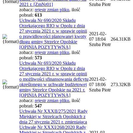
2021 r. [ZmNr01]
Szuba Piotr
zobacz:
rejestr zmian pliku
,
ilość
pobrań:
613
Uchwała Nr 690/2020 Składu
Orzekającego RIO w Opolu z dnia
27 stycznia 2021 r. w sprawie opinii
2021-02-
o prawidłowości planowanej kwoty
07 18:04
264.31KB
długu gminy Strzelce Opolskie
Szuba Piotr
[OPINIA POZYTYWNA]
zobacz:
rejestr zmian pliku
,
ilość
pobrań:
573
Uchwała Nr 693/2020 Składu
Orzekającego RIO w Opolu z dnia
27 stycznia 2021 r. w sprawie opinii
o możliwości sfinansowania deficytu
2021-02-
określonego w uchwale budżetowej
07 18:06
273.32KB
gminy Strzelce Opolskie na 2021 r.
Szuba Piotr
[OPINIA POZYTYWNA]
zobacz:
rejestr zmian pliku
,
ilość
pobrań:
547
Uchwała Nr XXXII/275/2021 Rady
Miejskiej w Strzelcach Opolskich z
dnia 27 stycznia 2021 r. zmieniająca
Uchwałę Nr XXXI/268/2020 Rady
Miejskiej w Strzelcach Opolskich z
2021-03-