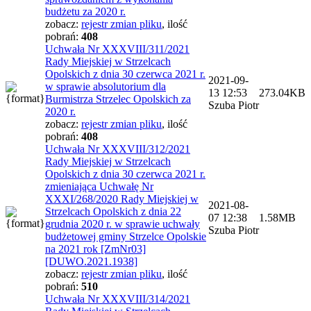
budżetu za 2020 r.
zobacz:
rejestr zmian pliku
,
ilość
pobrań:
408
Uchwała Nr XXXVIII/311/2021
Rady Miejskiej w Strzelcach
Opolskich z dnia 30 czerwca 2021 r.
2021-09-
w sprawie absolutorium dla
13 12:53
273.04KB
Burmistrza Strzelec Opolskich za
Szuba Piotr
2020 r.
zobacz:
rejestr zmian pliku
,
ilość
pobrań:
408
Uchwała Nr XXXVIII/312/2021
Rady Miejskiej w Strzelcach
Opolskich z dnia 30 czerwca 2021 r.
zmieniająca Uchwałę Nr
XXXI/268/2020 Rady Miejskiej w
2021-08-
Strzelcach Opolskich z dnia 22
07 12:38
1.58MB
grudnia 2020 r. w sprawie uchwały
Szuba Piotr
budżetowej gminy Strzelce Opolskie
na 2021 rok [ZmNr03]
[DUWO.2021.1938]
zobacz:
rejestr zmian pliku
,
ilość
pobrań:
510
Uchwała Nr XXXVIII/314/2021