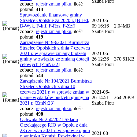
Szuba Piotr
zobacz:
rejestr zmian pliku
,
ilość
pobrań:
414
Sprawozdanie finansowe gminy
Strzelce Opolskie za 2020 r. [B-Jed,
2021-06-
B-Wyk, F-Inf, F-Rzs, F-Zzf]
09 16:16
2.04MB
zobacz:
rejestr zmian pliku
,
ilość
Szuba Piotr
pobrań:
419
Zarządzenie Nr 93/2021 Burmistrza
Strzelec Opolskich z dnia 7 czerwca
2021 r. w sprawie zmiany budżetu
2021-06-
gminy w związku ze zmianą dotacji
26 12:36
370.51KB
celowych [ZmNr22]
Szuba Piotr
zobacz:
rejestr zmian pliku
,
ilość
pobrań:
544
Zarządzenie Nr 104/2021 Burmistrza
Strzelec Opolskich z dnia 10
czerwca 2021 r. w sprawie zmian w
2021-06-
planie wydatków budżetu gminy na
26 14:51
364.26KB
2021 r. [ZmNr23]
Szuba Piotr
zobacz:
rejestr zmian pliku
,
ilość
pobrań:
498
Uchwała Nr 250/2021 Składu
Orzekającego RIO w Opolu z dnia
23 czerwca 2021 r. w sprawie opinii
2021-08-
o wniosku Komisji Rewizyjnej w