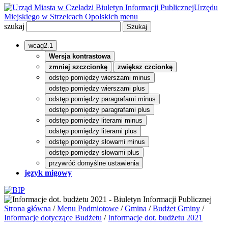
Biuletyn Informacji Publicznej
Urzędu
Miejskiego w Strzelcach Opolskich
menu
szukaj
wcag2.1
Wersja kontrastowa
zmniej szczcionkę
zwiększ czcionkę
odstęp pomiędzy wierszami minus
odstęp pomiędzy wierszami plus
odstęp pomiędzy paragrafami minus
odstęp pomiędzy paragrafami plus
odstęp pomiędzy literami minus
odstęp pomiędzy literami plus
odstęp pomiędzy słowami minus
odstęp pomiędzy słowami plus
przywróć domyślne ustawienia
język migowy
Strona główna
/
Menu Podmiotowe
/
Gmina
/
Budżet Gminy
/
Informacje dotyczące Budżetu
/
Informacje dot. budżetu 2021