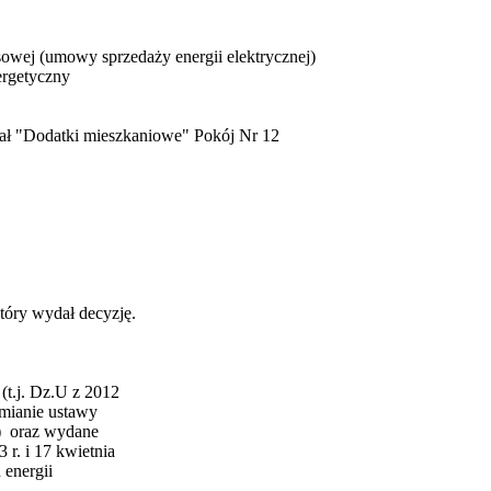
wej (umowy sprzedaży energii elektrycznej)
ergetyczny
iał "Dodatki mieszkaniowe" Pokój Nr 12
óry wydał decyzję.
(t.j. Dz.U z 2012
zmianie ustawy
 ­ oraz wydane
 r. i 17 kwietnia
 energii