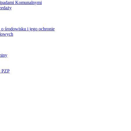
Odpadami Komunalnymi
zedaży
o środowisku i jego ochronie
ądowych
miny
e PZP