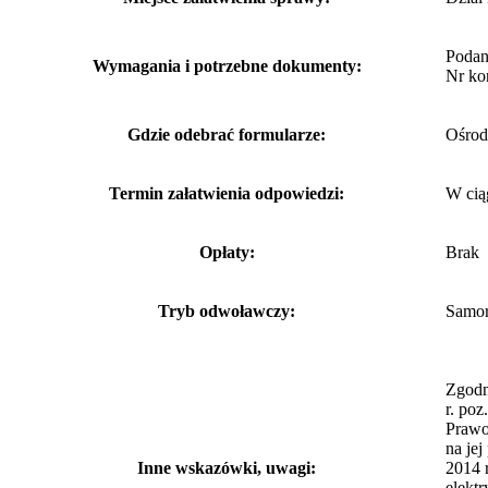
Podan
Wymagania i potrzebne dokumenty:
Nr ko
Gdzie odebrać formularze:
Ośrod
Termin załatwienia odpowiedzi:
W cią
Opłaty:
Brak
Tryb odwoławczy:
Samor
Zgodn
r. po
Prawo
na jej
Inne wskazówki, uwagi:
2014 
elekt