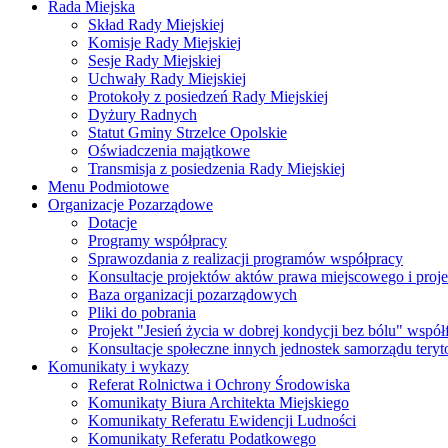
Rada Miejska
Skład Rady Miejskiej
Komisje Rady Miejskiej
Sesje Rady Miejskiej
Uchwały Rady Miejskiej
Protokoły z posiedzeń Rady Miejskiej
Dyżury Radnych
Statut Gminy Strzelce Opolskie
Oświadczenia majątkowe
Transmisja z posiedzenia Rady Miejskiej
Menu Podmiotowe
Organizacje Pozarządowe
Dotacje
Programy współpracy
Sprawozdania z realizacji programów współpracy
Konsultacje projektów aktów prawa miejscowego i pro
Baza organizacji pozarządowych
Pliki do pobrania
Projekt "Jesień życia w dobrej kondycji bez bólu" wsp
Konsultacje społeczne innych jednostek samorządu teryto
Komunikaty i wykazy
Referat Rolnictwa i Ochrony Środowiska
Komunikaty Biura Architekta Miejskiego
Komunikaty Referatu Ewidencji Ludności
Komunikaty Referatu Podatkowego