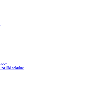
i
mocy
 zasiłki szkolne
a