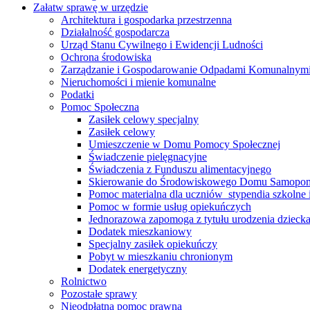
Załatw sprawę w urzędzie
Architektura i gospodarka przestrzenna
Działalność gospodarcza
Urząd Stanu Cywilnego i Ewidencji Ludności
Ochrona środowiska
Zarządzanie i Gospodarowanie Odpadami Komunalnym
Nieruchomości i mienie komunalne
Podatki
Pomoc Społeczna
Zasiłek celowy specjalny
Zasiłek celowy
Umieszczenie w Domu Pomocy Społecznej
Świadczenie pielęgnacyjne
Świadczenia z Funduszu alimentacyjnego
Skierowanie do Środowiskowego Domu Samopo
Pomoc materialna dla uczniów ­ stypendia szkolne i
Pomoc w formie usług opiekuńczych
Jednorazowa zapomoga z tytułu urodzenia dzieck
Dodatek mieszkaniowy
Specjalny zasiłek opiekuńczy
Pobyt w mieszkaniu chronionym
Dodatek energetyczny
Rolnictwo
Pozostałe sprawy
Nieodpłatna pomoc prawna