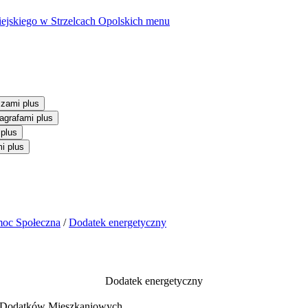
ejskiego w Strzelcach Opolskich
menu
szami plus
agrafami plus
 plus
i plus
oc Społeczna
/
Dodatek energetyczny
Dodatek energetyczny
 Dodatków Mieszkaniowych