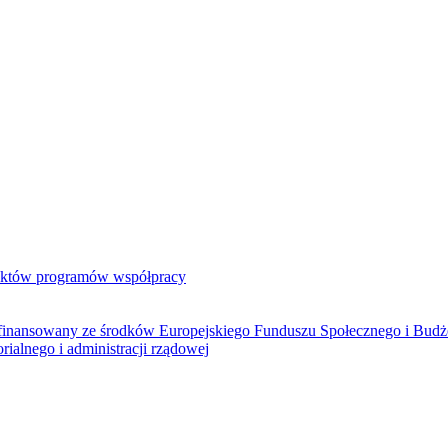
jektów programów współpracy
ółfinansowany ze środków Europejskiego Funduszu Społecznego i Bud
rialnego i administracji rządowej