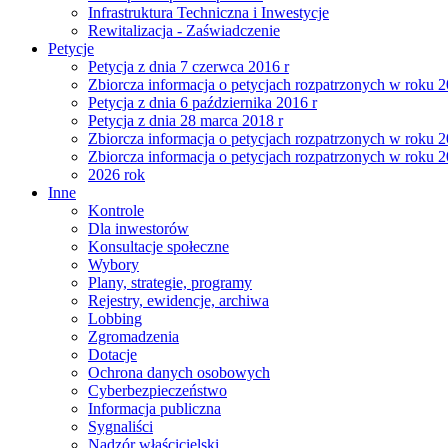
Infrastruktura Techniczna i Inwestycje
Rewitalizacja - Zaświadczenie
Petycje
Petycja z dnia 7 czerwca 2016 r
Zbiorcza informacja o petycjach rozpatrzonych w roku 
Petycja z dnia 6 października 2016 r
Petycja z dnia 28 marca 2018 r
Zbiorcza informacja o petycjach rozpatrzonych w roku 
Zbiorcza informacja o petycjach rozpatrzonych w roku 
2026 rok
Inne
Kontrole
Dla inwestorów
Konsultacje społeczne
Wybory
Plany, strategie, programy
Rejestry, ewidencje, archiwa
Lobbing
Zgromadzenia
Dotacje
Ochrona danych osobowych
Cyberbezpieczeństwo
Informacja publiczna
Sygnaliści
Nadzór właścicielski