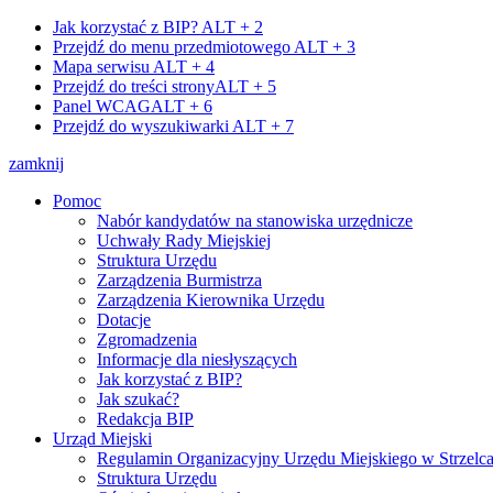
Jak korzystać z BIP?
ALT + 2
Przejdź do menu przedmiotowego
ALT + 3
Mapa serwisu
ALT + 4
Przejdź do treści strony
ALT + 5
Panel WCAG
ALT + 6
Przejdź do wyszukiwarki
ALT + 7
zamknij
Pomoc
Nabór kandydatów na stanowiska urzędnicze
Uchwały Rady Miejskiej
Struktura Urzędu
Zarządzenia Burmistrza
Zarządzenia Kierownika Urzędu
Dotacje
Zgromadzenia
Informacje dla niesłyszących
Jak korzystać z BIP?
Jak szukać?
Redakcja BIP
Urząd Miejski
Regulamin Organizacyjny Urzędu Miejskiego w Strzelc
Struktura Urzędu