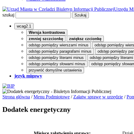
Biuletyn Informacji Publicznej
Urzędu Mi
szukaj
wcag2.1
Wersja kontrastowa
zmniej szczcionkę
zwiększ czcionkę
odstęp pomiędzy wierszami minus
odstęp pomiędzy wier
odstęp pomiędzy paragrafami minus
odstęp pomiędzy par
odstęp pomiędzy literami minus
odstęp pomiędzy literami
odstęp pomiędzy słowami minus
odstęp pomiędzy słowam
przywróć domyślne ustawienia
język migowy
Strona główna
/
Menu Podmiotowe
/
Załatw sprawę w urzędzie
/
Pom
Dodatek energetyczny
Miejsce załatwienia sprawy:
Dział