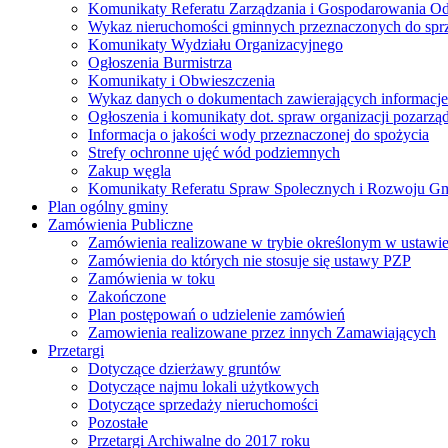
Komunikaty Referatu Zarządzania i Gospodarowania 
Wykaz nieruchomości gminnych przeznaczonych do spr
Komunikaty Wydziału Organizacyjnego
Ogłoszenia Burmistrza
Komunikaty i Obwieszczenia
Wykaz danych o dokumentach zawierających informacje 
Ogłoszenia i komunikaty dot. spraw organizacji pozarz
Informacja o jakości wody przeznaczonej do spożycia
Strefy ochronne ujęć wód podziemnych
Zakup węgla
Komunikaty Referatu Spraw Spolecznych i Rozwoju G
Plan ogólny gminy
Zamówienia Publiczne
Zamówienia realizowane w trybie określonym w ustawi
Zamówienia do których nie stosuje się ustawy PZP
Zamówienia w toku
Zakończone
Plan postępowań o udzielenie zamówień
Zamowienia realizowane przez innych Zamawiających
Przetargi
Dotyczące dzierżawy gruntów
Dotyczące najmu lokali użytkowych
Dotyczące sprzedaży nieruchomości
Pozostałe
Przetargi Archiwalne do 2017 roku