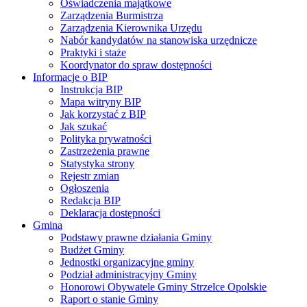
Oświadczenia majątkowe
Zarządzenia Burmistrza
Zarządzenia Kierownika Urzędu
Nabór kandydatów na stanowiska urzędnicze
Praktyki i staże
Koordynator do spraw dostępności
Informacje o BIP
Instrukcja BIP
Mapa witryny BIP
Jak korzystać z BIP
Jak szukać
Polityka prywatności
Zastrzeżenia prawne
Statystyka strony
Rejestr zmian
Ogłoszenia
Redakcja BIP
Deklaracja dostępności
Gmina
Podstawy prawne działania Gminy
Budżet Gminy
Jednostki organizacyjne gminy
Podział administracyjny Gminy
Honorowi Obywatele Gminy Strzelce Opolskie
Raport o stanie Gminy