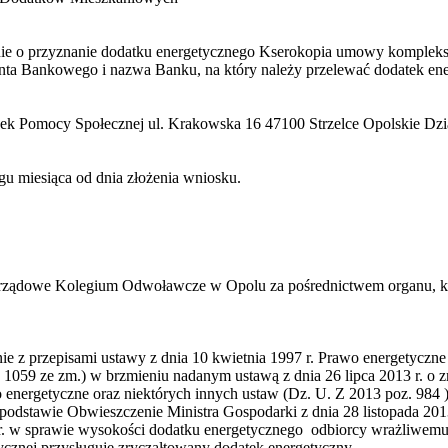
ie o przyznanie dodatku energetycznego Kserokopia umowy komplekso
nta Bankowego i nazwa Banku, na który należy przelewać dodatek en
ek Pomocy Społecznej ul. Krakowska 16 47­100 Strzelce Opolskie Dz
gu miesiąca od dnia złożenia wniosku.
ządowe Kolegium Odwoławcze w Opolu za pośrednictwem organu, kt
ie z przepisami ustawy z dnia 10 kwietnia 1997 r. Prawo energetyczne 
z. 1059 ze zm.) w brzmieniu nadanym ustawą z dnia 26 lipca 2013 r. o 
 energetyczne oraz niektórych innych ustaw (Dz. U. Z 2013 poz. 984 )
 podstawie Obwieszczenie Ministra Gospodarki z dnia 28 listopada 2013
r. w sprawie wysokości dodatku energetycznego ­ odbiorcy wrażliwemu
rycznej przysługuje zryczałtowany dodatek energetyczny.